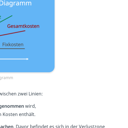
iagramm
ischen zwei Linien:
ingenommen
wird,
en Kosten enthält.
machen
. Davor befindet es sich in der Verlustzone