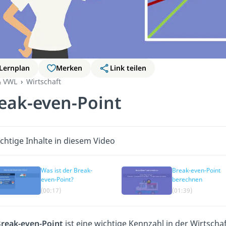
Lernplan
Merken
Link teilen
& VWL
Wirtschaft
eak-even-Point
chtige Inhalte in diesem Video
Was ist der Break-
Break-even-Point
even-Point?
berechnen
(00:17)
(01:39)
reak-even-Point
ist eine wichtige Kennzahl in der Wirtscha