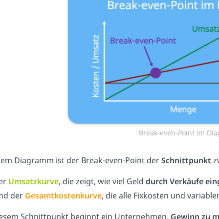
Break-even-Point im D
nem Diagramm ist der Break-even-Point der
Schnittpunkt
zw
er
Umsatzkurve
, die zeigt, wie viel Geld
durch Verkäufe e
nd der
Gesamtkostenkurve
, die alle Fixkosten und variabl
iesem Schnittpunkt beginnt ein Unternehmen,
Gewinn zu 