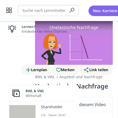
Suche
Neu: Karriere
Lernen lohnt sich!
Entdecke hier deine Chancen.
Lernplan
Merken
Link teilen
BWL & VWL
Angebot und Nachfrage
Unelastische Nachfrage
BWL & VWL
Wirtschaft
Wichtige Inhalte in diesem Video
Shareholder
1/8 – Dauer: 03:47