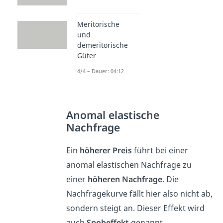
Meritorische
und
demeritorische
Güter
4/4 – Dauer: 04:12
Anomal elastische
Nachfrage
Ein
höherer Preis
führt bei einer
anomal elastischen Nachfrage zu
einer
höheren Nachfrage
. Die
Nachfragekurve fällt hier also nicht ab,
sondern steigt an. Dieser Effekt wird
auch
Snobeffekt
genannt.