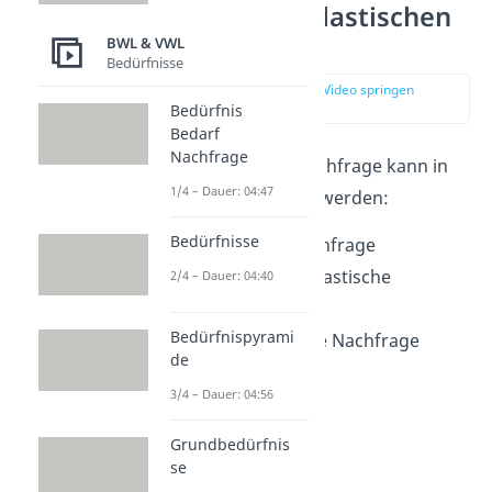
Arten der unelastischen
Nachfrage
BWL & VWL
Bedürfnisse
zur Stelle im Video springen
(01:19)
Bedürfnis
Bedarf
Nachfrage
Eine unelastische Nachfrage kann
in
1/4 – Dauer: 04:47
drei Arten
unterteilt werden:
Bedürfnisse
Unelastische Nachfrage
Vollkommen unelastische
2/4 – Dauer: 04:40
Nachfrage
Bedürfnispyrami
Anomal elastische Nachfrage
de
3/4 – Dauer: 04:56
Grundbedürfnis
se