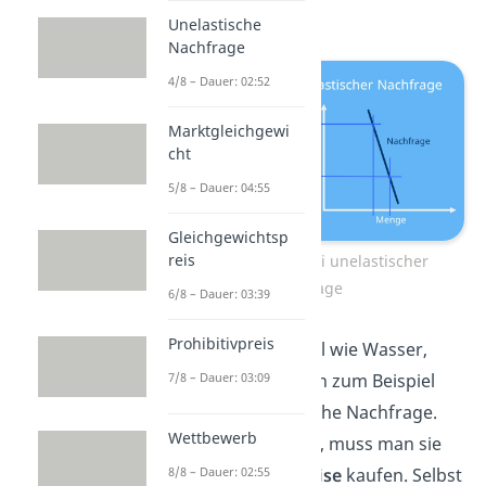
deutlich steiler ab.
Unelastische
Nachfrage
4/8 – Dauer: 02:52
Marktgleichgewi
cht
5/8 – Dauer: 04:55
Gleichgewichtsp
reis
Nachfragekurve bei unelastischer
Nachfrage
6/8 – Dauer: 03:39
Prohibitivpreis
Grundnahrungsmittel wie Wasser,
7/8 – Dauer: 03:09
Mehl oder Reis, haben zum Beispiel
eine relativ unelastische Nachfrage.
Wettbewerb
Da sie
jeder benötigt
, muss man sie
auch
trotz hoher Preise
kaufen. Selbst
8/8 – Dauer: 02:55