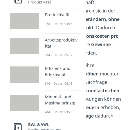
wichtig für die Wirtschaft.
Produktivität
Unternehmen sind durch sie in der
Produktivität
Lage, ihre
Preise
zu
verändern
,
ohne
1/4 – Dauer: 03:46
dass die
Nachfrage
sinkt
. Dadurch
können ihre
Produktionskosten pro
Arbeitsproduktiv
Stück gesenkt
und ihre
Gewinne
ität
weiter maximiert
werden.
2/4 – Dauer: 05:52
Für Regierungen, die ihre
Effizienz und
Steuereinnahmen erhöhen
möchten,
Effektivität
ist eine unelastische Nachfrage
3/4 – Dauer: 04:15
ebenfalls relevant.
Bei
unelastischen
Minimal- und
Gütern
und Dienstleistungen können
Maximalprinzip
sie nämlich
höhere Steuern
erheben,
4/4 – Dauer: 03:29
ohne
dass die
Nachfrage
dadurch
sinkt
.
BWL & VWL
Fertigungsplanung