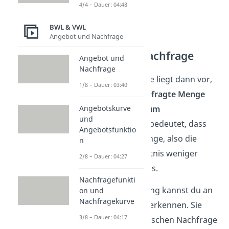
4/4 – Dauer: 04:48
BWL & VWL
Angebot und Nachfrage
Unelastische Nachfrage
Angebot und
Nachfrage
Eine solche Nachfrage liegt dann vor,
1/8 – Dauer: 03:40
wenn sich die
nachgefragte Menge
Angebotskurve
unterproportional zum
und
Preis
verändert. Das bedeutet, dass
Angebotsfunktio
sich die gekaufte Menge, also die
n
Nachfrage, im Verhältnis weniger
2/8 – Dauer: 04:27
verändert als der Preis.
Nachfragefunkti
Diesen Zusammenhang kannst du an
on und
Nachfragekurve
der
Nachfragekurve
erkennen. Sie
3/8 – Dauer: 04:17
fällt bei einer unelastischen Nachfrage