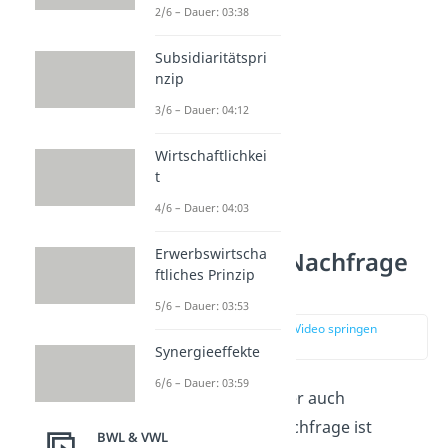
2/6 – Dauer: 03:38
Subsidiaritätspri
nzip
3/6 – Dauer: 04:12
Wirtschaftlichkei
t
4/6 – Dauer: 04:03
Warum ist die
Erwerbswirtscha
unelastische Nachfrage
ftliches Prinzip
wichtig?
5/6 – Dauer: 03:53
zur Stelle im Video springen
(00:58)
Synergieeffekte
6/6 – Dauer: 03:59
Eine unelastische oder auch
preisunelastische Nachfrage ist
BWL & VWL