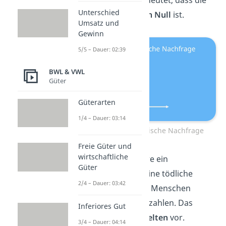
Nachfragemenge bedeutet, dass die
Unterschied
Preiselastizität
gleich Null
ist.
Umsatz und
Gewinn
5/5 – Dauer: 02:39
BWL & VWL
Güter
Güterarten
1/4 – Dauer: 03:14
Vollkommen unelastische Nachfrage
Freie Güter und
wirtschaftliche
Ein Beispiel dafür wäre ein
Güter
Medikament gegen eine tödliche
2/4 – Dauer: 03:42
Krankheit. Dafür sind Menschen
bereit, viel Geld zu bezahlen. Das
Inferiores Gut
kommt jedoch
sehr selten
vor.
3/4 – Dauer: 04:14