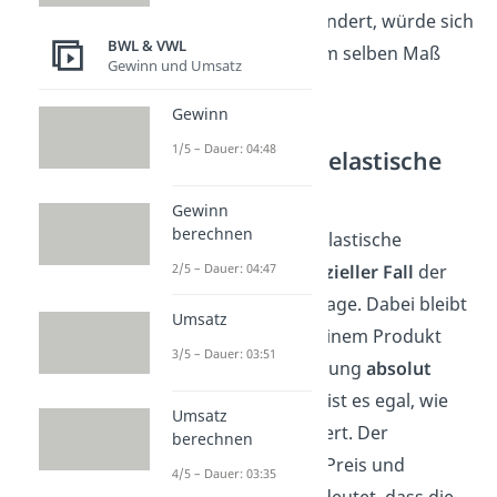
wenn sich der Preis ändert, würde sich
BWL & VWL
die Nachfrage nicht im selben Maß
Gewinn und Umsatz
anpassen.
Gewinn
1/5 – Dauer: 04:48
Vollkommen unelastische
Nachfrage
Gewinn
berechnen
Eine vollkommen unelastische
2/5 – Dauer: 04:47
Nachfrage ist ein
spezieller Fall
der
unelastischen Nachfrage. Dabei bleibt
Umsatz
die Nachfrage nach einem Produkt
3/5 – Dauer: 03:51
oder einer Dienstleistung
absolut
unveränderlich
. Hier ist es egal, wie
Umsatz
sich der Preis verändert. Der
berechnen
Zusammenhang von Preis und
4/5 – Dauer: 03:35