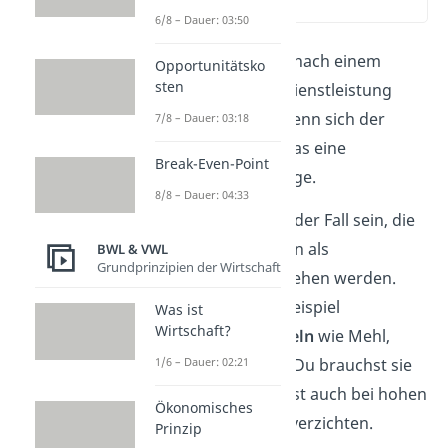
(00:12)
6/8 – Dauer: 03:50
Wenn die
Nachfrage
nach einem
Opportunitätsko
sten
Produkt oder einer Dienstleistung
gleich
bleibt
, auch wenn sich der
7/8 – Dauer: 03:18
Preis verändert
, ist das eine
Break-Even-Point
unelastische Nachfrage.
8/8 – Dauer: 04:33
Das kann bei Dingen der Fall sein, die
von den Verbrauchern als
BWL & VWL
Grundprinzipien der Wirtschaft
unverzichtbar
angesehen werden.
Dazu gehören zum Beispiel
Was ist
Wirtschaft?
Grundnahrungsmitteln
wie Mehl,
Wasser oder Zucker. Du brauchst sie
1/6 – Dauer: 02:21
zum Leben und kannst auch bei hohen
Ökonomisches
Preisen nicht auf sie verzichten.
Prinzip