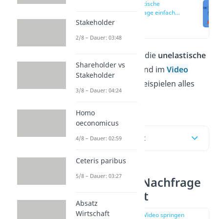
Unelastische
Nachfrage einfach
erklärt
Stakeholder
(00:12)
2/8 – Dauer: 03:48
Du willst wissen, was die
unelastische
Shareholder vs
Nachfrage
ist? Hier und im
Video
Stakeholder
erklären wir dir mit Beispielen alles
3/8 – Dauer: 04:24
Wichtige dazu!
Homo
oeconomicus
Inhaltsübersicht
4/8 – Dauer: 02:59
Ceteris paribus
5/8 – Dauer: 03:27
Unelastische Nachfrage
einfach erklärt
Absatz
Wirtschaft
zur Stelle im Video springen