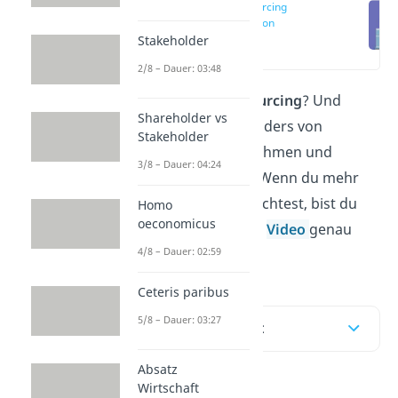
Outsourcing
Definition
Stakeholder
(00:13)
2/8 – Dauer: 03:48
Was bedeutet
Outsourcing
? Und
Shareholder vs
warum wird es besonders von
Stakeholder
wachsenden Unternehmen und
3/8 – Dauer: 04:24
Konzernen genutzt? Wenn du mehr
darüber erfahren möchtest, bist du
Homo
oeconomicus
hier und bei unserem
Video
genau
4/8 – Dauer: 02:59
richtig!
Ceteris paribus
5/8 – Dauer: 03:27
Inhaltsübersicht
Absatz
Wirtschaft