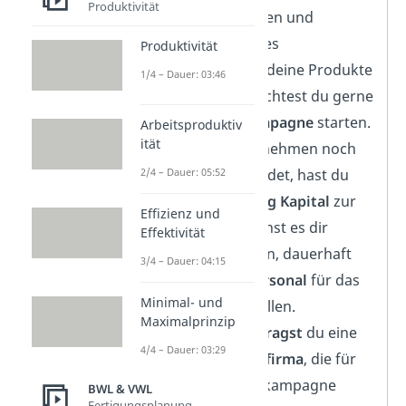
Produktivität
selbstständig werden und
gründest ein eigenes
Produktivität
Unternehmen. Um deine Produkte
1/4 – Dauer: 03:46
zu vermarkten, möchtest du gerne
eine
Marketingkampagne
starten.
Arbeitsproduktiv
ität
Da sich dein Unternehmen noch
2/4 – Dauer: 05:52
im Wachstum befindet, hast du
allerdings nur
wenig Kapital
zur
Effizienz und
Verfügung. Du kannst es dir
Effektivität
deshalb nicht leisten, dauerhaft
3/4 – Dauer: 04:15
professionelles
Personal
für das
Minimal- und
Marketing einzustellen.
Maximalprinzip
Stattdessen
beauftragst
du eine
4/4 – Dauer: 03:29
externe Marketingfirma
, die für
dich die Marketingkampagne
BWL & VWL
Fertigungsplanung