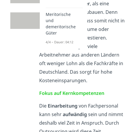
meistens
viel geringer
, als eine
Abteilung selbst aufzubauen. Denn
Meritorische
das Unternehmen muss somit nicht in
und
demeritorische
Fachpersonal, Büroräume oder
Güter
technische Geräte investieren.
4/4 – Dauer: 04:12
Außerdem verlangen viele
Arbeitnehmer aus anderen Ländern
oft weniger Lohn als die Fachkräfte in
Deutschland. Das sorgt für hohe
Kosteneinsparungen.
Fokus auf Kernkompetenzen
Die
Einarbeitung
von Fachpersonal
kann sehr
aufwändig
sein und nimmt
deshalb viel Zeit in Anspruch. Durch
Outsourcing wird diese Zeit