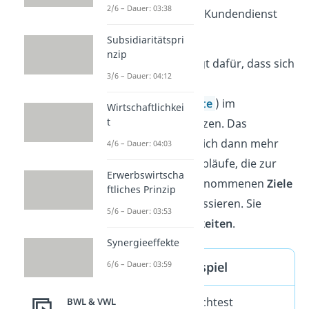
2/6 – Dauer: 03:38
die Logistik oder den Kundendienst
vor.
Subsidiaritätspri
nzip
Die Auslagerung sorgt dafür, dass sich
3/6 – Dauer: 04:12
die Gesamtprozesse
(
Wertschöpfungskette
) im
Wirtschaftlichkei
t
Unternehmen verkürzen. Das
Unternehmen kann sich dann mehr
4/6 – Dauer: 04:03
auf die wichtigeren Abläufe, die zur
Erwerbswirtscha
Erreichung der vorgenommenen
Ziele
ftliches Prinzip
notwendig sind, fokussieren. Sie
5/6 – Dauer: 03:53
nennst du
Kerntätigkeiten
.
Synergieeffekte
6/6 – Dauer: 03:59
Outsourcing Beispiel
Stell dir vor, du möchtest
BWL & VWL