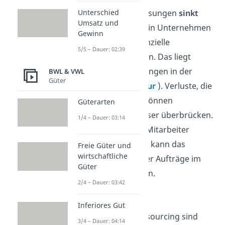
Unterschied
Das
Risiko
von Entlassungen
sinkt
Umsatz und
durch Outsourcing. Ein Unternehmen
Gewinn
kann immer mal finanzielle
5/5 – Dauer: 02:39
Schwierigkeiten haben. Das liegt
oftmals an Schwankungen in der
BWL & VWL
Güter
Wirtschaft (
Konjunktur
). Verluste, die
dadurch entstehen, können
Güterarten
Unternehmen so besser überbrücken.
1/4 – Dauer: 03:14
Denn anstatt eigene Mitarbeiter
entlassen zu müssen, kann das
Freie Güter und
wirtschaftliche
Unternehmen weniger Aufträge im
Güter
Outsourcing vergeben.
2/4 – Dauer: 03:42
Kostenreduzierung
Inferiores Gut
Die
Kosten
beim Outsourcing sind
3/4 – Dauer: 04:14