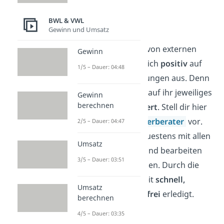
jetzt:
BWL & VWL
Qualitätssteigerung
Gewinn und Umsatz
Das
Expertenwissen
von externen
Gewinn
Unternehmen wirkt sich
positiv
auf
1/5 – Dauer: 04:48
die Qualität der Leistungen aus. Denn
die Dienstleister sind auf ihr jeweiliges
Gewinn
berechnen
Fachgebiet
spezialisiert
. Stell dir hier
zum Beispiel die
Steuerberater
vor.
2/5 – Dauer: 04:47
Sie kennen sich genauestens mit allen
Umsatz
Steuergesetzen aus und bearbeiten
3/5 – Dauer: 03:51
täglich Steuerklärungen. Durch die
Routine wird die Arbeit
schnell,
Umsatz
sorgfältig und fehlerfrei
erledigt.
berechnen
4/5 – Dauer: 03:35
Risikominimierung