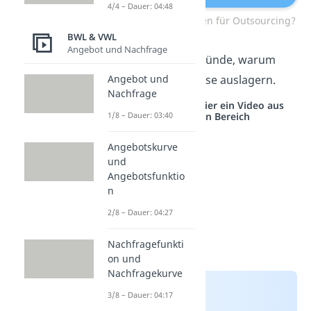
4/4 – Dauer: 04:48
Welche Gründe sprechen für Outsourcing?
BWL & VWL
Angebot und Nachfrage
Jetzt kennst du die Gründe, warum
Unternehmen Prozesse auslagern.
Angebot und
Nachfrage
Studyflix vernetzt: Hier ein Video aus
einem anderen Bereich
1/8 – Dauer: 03:40
Angebotskurve
und
Angebotsfunktio
n
2/8 – Dauer: 04:27
Nachfragefunkti
on und
Nachfragekurve
3/8 – Dauer: 04:17