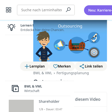
Suche
Neu: Karriere
Lernen lohnt sich!
Entdecke hier deine Chancen.
Lernplan
Merken
Link teilen
BWL & VWL
Fertigungsplanung
Outsourcing
BWL & VWL
Wirtschaft
Wichtige Inhalte in diesem Video
Shareholder
1/8 – Dauer: 03:47