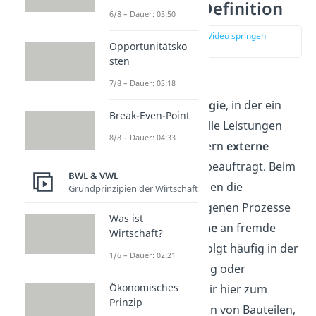
Outsourcing Definition
6/8 – Dauer: 03:50
zur Stelle im Video springen
Opportunitätsko
(00:13)
sten
Outsourcing ist eine
7/8 – Dauer: 03:18
Unternehmensstrategie
, in der ein
Break-Even-Point
Unternehmen nicht alle Leistungen
8/8 – Dauer: 04:33
selbst erbringt, sondern
externe
Unternehmen
dafür beauftragt. Beim
BWL & VWL
Outsourcing übergeben die
Grundprinzipien der Wirtschaft
Unternehmen ihre eigenen Prozesse
Was ist
oder auch
Teilbereiche
an fremde
Wirtschaft?
Dienstleister. Das erfolgt häufig in der
1/6 – Dauer: 02:21
Produktion, Forschung oder
Ökonomisches
Dienstleistung. Stell dir hier zum
Prinzip
Beispiel die Produktion von Bauteilen,