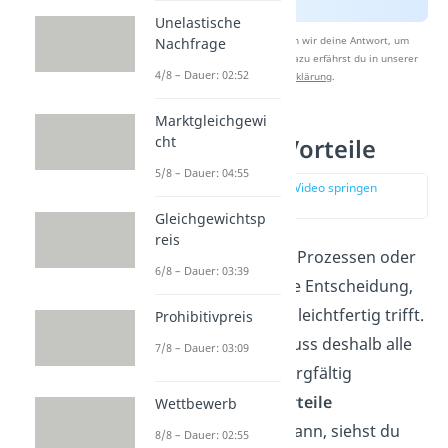
Unelastische
Nach Beantwortung speichern wir deine Antwort, um
Nachfrage
Studyflix zu verbessern. Mehr dazu erfährst du in unserer
4/8 – Dauer: 02:52
Datenschutzerklärung
.
Marktgleichgewi
cht
Outsourcing Vorteile
5/8 – Dauer: 04:55
zur Stelle im Video springen
(01:34)
Gleichgewichtsp
reis
Die
Auslagerung
von Prozessen oder
6/8 – Dauer: 03:39
Teilbereichen ist keine Entscheidung,
die ein Unternehmen leichtfertig trifft.
Prohibitivpreis
Das Unternehmen muss deshalb alle
7/8 – Dauer: 03:09
Vor- und Nachteile sorgfältig
abwägen. Welche
Vorteile
Wettbewerb
Outsourcing haben kann, siehst du
8/8 – Dauer: 02:55