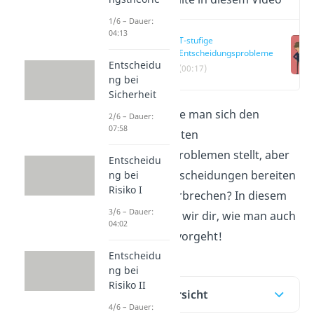
1/6 – Dauer:
04:13
T-stufige
Entscheidungsprobleme
Entscheidu
(00:17)
ng bei
Sicherheit
Du weißt nun wie man sich den
2/6 – Dauer:
07:58
unterschiedlichsten
Entscheidungsproblemen stellt, aber
Entscheidu
mehrstufige Entscheidungen bereiten
ng bei
Risiko I
dir noch Kopfzerbrechen? In diesem
3/6 – Dauer:
Beitrag erklären wir dir, wie man auch
04:02
hier am besten vorgeht!
Entscheidu
ng bei
Risiko II
Inhaltsübersicht
4/6 – Dauer: