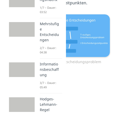
Entscheidungszeitpunkten.
1/7 – Dauer:
03:52
Mehrstufig
e
Entscheidu
ngen
2/7 – Dauer:
04:38
T-stufiges Entscheidungsproblem
Informatio
nsbeschaff
ung
3/7 – Dauer:
05:49
Hodges-
Lehmann-
Regel