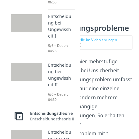
06:55
Entscheidu
T-stufige
ng bei
Entscheidungsprobleme
Ungewissh
eit I
zur Stelle im Video springen
(00:17)
5/6 – Dauer:
04:26
Wir betrachten hier mehrstufige
Entscheidu
Entscheidungen bei Unsicherheit.
ng bei
Ungewissh
Unser Entscheidungsproblem umfasst
eit II
also nicht mehr nur eine einzelne
6/6 – Dauer:
Entscheidung, sondern mehrere
04:30
voneinander abhängige
Entscheidungstheorie
Stufenentscheidungen. So erhalten
Entscheidungstheorie II
wir ein T-stufiges
Entscheidu
Entscheidungsproblem mit t
ngsmatrix