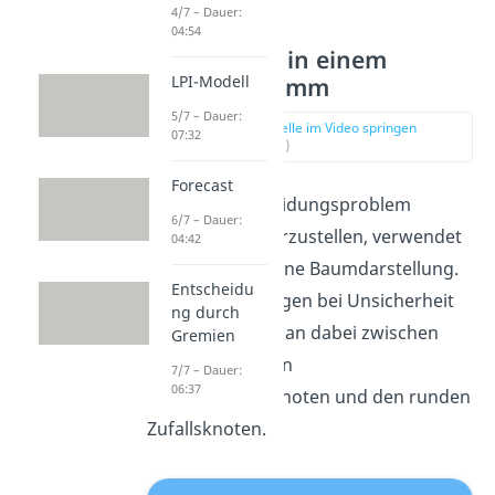
4/7 – Dauer:
04:54
Darstellung in einem
LPI-Modell
Baumdiagramm
5/7 – Dauer:
zur Stelle im Video springen
07:32
(00:36)
Forecast
Um das Entscheidungsproblem
6/7 – Dauer:
übersichtlich darzustellen, verwendet
04:42
man meistens eine Baumdarstellung.
Entscheidu
Bei Entscheidungen bei Unsicherheit
ng durch
unterscheidet man dabei zwischen
Gremien
den rechteckigen
7/7 – Dauer:
06:37
Entscheidungsknoten und den runden
Zufallsknoten.