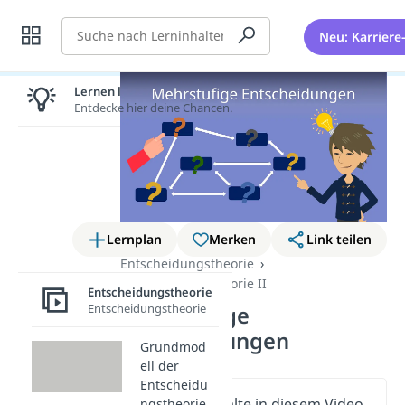
Suche
Neu: Karriere
Lernen lohnt sich!
Entdecke hier deine Chancen.
Lernplan
Merken
Link teilen
Entscheidungstheorie
Entscheidungstheorie II
Entscheidungstheorie
Entscheidungstheorie
Mehrstufige
Entscheidungen
Grundmod
ell der
Entscheidu
Wichtige Inhalte in diesem Video
ngstheorie