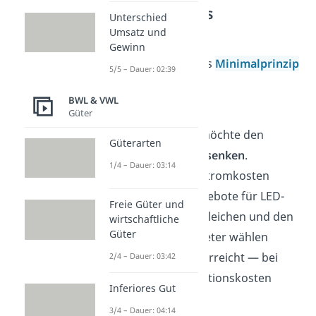
Beispiele für das
Unterschied
Minimalprinzip
Umsatz und
Gewinn
In der Praxis kann das
Minimalprinzip
5/5 – Dauer: 02:39
so aussehen:
BWL & VWL
Güter
Unternehmen:
Ein Supermarkt möchte den
Güterarten
Stromverbrauch senken
.
1/4 – Dauer: 03:14
→ Ziel:
weniger Stromkosten
→ Vorgehen:
Angebote für LED-
Freie Güter und
Beleuchtung vergleichen und den
wirtschaftliche
Güter
günstigsten Anbieter wählen
→ Ergebnis:
Ziel erreicht — bei
2/4 – Dauer: 03:42
minimalen Investitionskosten
Inferiores Gut
3/4 – Dauer: 04:14