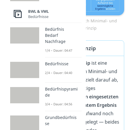
BWL & VWL
Bedürfnisse
So unterscheiden sich Minimal- und
Maximalprinzip
Bedürfnis
Bedarf
Nachfrage
Das Optimumprinzip
1/4 – Dauer: 04:47
Das
Optimumprinzip
ist eine
Bedürfnisse
Mischform aus dem Minimal- und
2/4 – Dauer: 04:40
Maximalprinzip. Es zielt darauf ab,
ein möglichst günstiges
Bedürfnispyrami
de
Verhältnis zwischen eingesetzten
3/4 – Dauer: 04:56
Mitteln und erreichtem Ergebnis
zu finden. Weder Aufwand noch
Grundbedürfnis
Ziel sind dabei festgelegt — beides
se