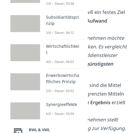
2/6 – Dauer: 03:38
Das
Minimalprinzip
will ein festes Ziel
Subsidiaritätspri
mit möglichst
wenig
Aufwand
nzip
erreichen.
3/6 – Dauer: 04:12
➡️
Beispiel:
Ein Unternehmen möchte
1.000 Pakete verschicken. Es vergleicht
Wirtschaftlichkei
t
verschiedene Versanddienstleister
4/6 – Dauer: 04:03
und wählt dann den
günstigsten
Anbieter
.
Erwerbswirtscha
ftliches Prinzip
Beim
Maximalprinzip
sind die Mittel
5/6 – Dauer: 03:53
begrenzt. Mit den begrenzten Mitteln
soll das
bestmögliche
Ergebnis
erzielt
Synergieeffekte
werden.
6/6 – Dauer: 03:59
➡️
Beispiel:
Ein Unternehmen stellt
10.000 €
für Marketing zur Verfügung.
BWL & VWL