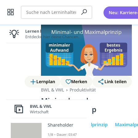
Suche
Neu: Karriere
Lernen lohnt sich!
Entdecke hier deine Chancen.
Lernplan
Merken
Link teilen
BWL & VWL
Produktivität
Minimal- und
BWL & VWL
Maximalprinzip
Wirtschaft
Übersicht
Minimalprinzip
Maximalpr
Shareholder
1/8 – Dauer: 03:47