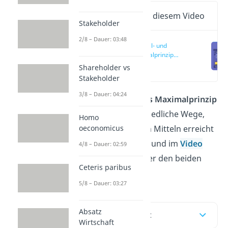
Wichtige Inhalte in diesem Video
Stakeholder
2/8 – Dauer: 03:48
Minimal- und
Maximalprinzip
einfach erklärt
(00:13)
Shareholder vs
Stakeholder
3/8 – Dauer: 04:24
Das
Minimal-
und
das Maximalprinzip
zeigen zwei unterschiedliche Wege,
Homo
oeconomicus
wie Ziele mit knappen Mitteln erreicht
werden können. Hier und im
Video
4/8 – Dauer: 02:59
erfährst du, was hinter den beiden
Ceteris paribus
Konzepten steckt.
5/8 – Dauer: 03:27
Absatz
Inhaltsübersicht
Wirtschaft