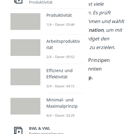
Produktivität
Damit will es möglichst viele
Neukunden
gewinnen. Es prüft
Produktivität
verschiedene Maßnahmen und wählt
1/4 – Dauer: 03:46
die
effektivste Kombination
, um mit
dem vorhandenen Budget den
Arbeitsproduktiv
größten Werbeerfolg zu erzielen.
ität
2/4 – Dauer: 05:52
Gut zu wissen:
Beide Prinzipen
gehören zum sogenannten
Effizienz und
Effektivität
ökonomischen
Prinzip.
3/4 – Dauer: 04:15
Minimal- und
Maximalprinzip
4/4 – Dauer: 03:29
BWL & VWL
Fertigungsplanung