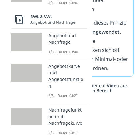
soll sinnvoll aufeinander
4/4 – Dauer: 04:48
abgestimmt werden.
BWL & VWL
Angebot und Nachfrage
In der
Realität
wird dieses Prinzip
besonders häufig angewendet
.
Angebot und
Denn wirtschaftliche
Nachfrage
Entscheidungen lassen sich oft
1/8 – Dauer: 03:40
nicht eindeutig dem Minimal- oder
Angebotskurve
Maximalprinzip zuordnen.
und
Angebotsfunktio
Studyflix vernetzt: Hier ein Video aus
n
einem anderen Bereich
2/8 – Dauer: 04:27
Nachfragefunkti
on und
Nachfragekurve
3/8 – Dauer: 04:17