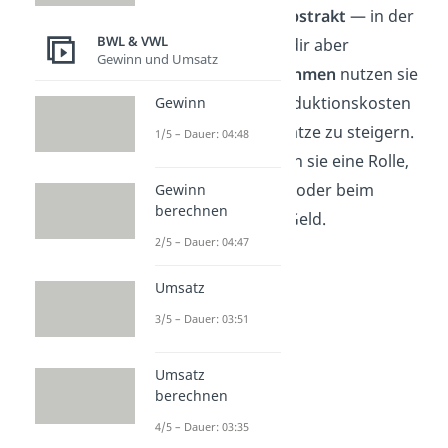
Maximalprinzip oft
abstrakt
— in der
BWL & VWL
Praxis begegnen sie dir aber
Gewinn und Umsatz
regelmäßig.
Unternehmen
nutzen sie
zum Beispiel, um Produktionskosten
Gewinn
zu senken oder Umsätze zu steigern.
1/5 – Dauer: 04:48
Auch im
Alltag
spielen sie eine Rolle,
etwa beim Einkaufen oder beim
Gewinn
berechnen
Planen von Zeit und Geld.
2/5 – Dauer: 04:47
Umsatz
3/5 – Dauer: 03:51
Umsatz
berechnen
4/5 – Dauer: 03:35