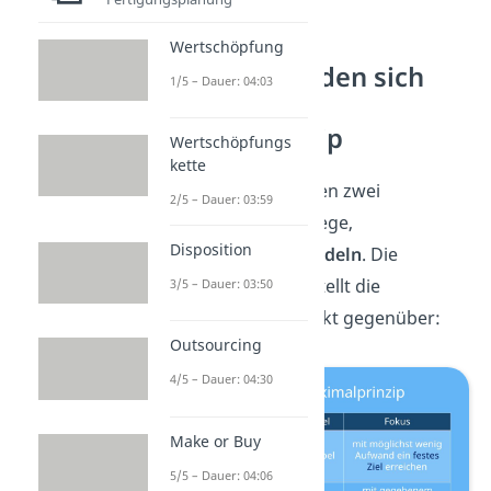
Wertschöpfung
So unterscheiden sich
1/5 – Dauer: 04:03
Minimal- und
Maximalprinzip
Wertschöpfungs
kette
Beide Prinzipien zeigen zwei
2/5 – Dauer: 03:59
entgegengesetzte Wege,
Disposition
wirtschaftlich zu handeln
. Die
folgende Übersicht stellt die
3/5 – Dauer: 03:50
Unterschiede
kompakt gegenüber:
Outsourcing
4/5 – Dauer: 04:30
Make or Buy
5/5 – Dauer: 04:06