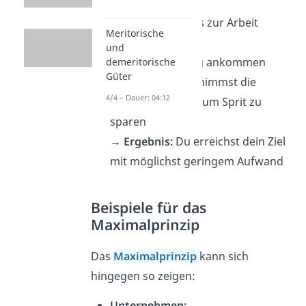
Alltag:
Du willst morgens zur Arbeit
Meritorische
fahren.
und
→ Ziel:
rechtzeitig ankommen
demeritorische
Güter
→ Vorgehen:
Du nimmst die
4/4 – Dauer: 04:12
kürzeste Strecke, um Sprit zu
sparen
→ Ergebnis:
Du erreichst dein Ziel
mit möglichst geringem Aufwand
Beispiele für das
Maximalprinzip
Das
Maximalprinzip
kann sich
hingegen so zeigen:
Unternehmen: