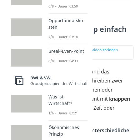
6/8 – Dauer: 03:50
Minimal- und
Opportunitätsko
Maximalprinzip einfach
sten
erklärt
7/8 – Dauer: 03:18
zur Stelle im Video springen
Break-Even-Point
(00:13)
8/8 – Dauer: 04:33
Das
Minimalprinzip
und das
BWL & VWL
Maximalprinzip
beschreiben zwei
Grundprinzipien der Wirtschaft
Wege, wie Unternehmen oder
Was ist
Einzelpersonen effizient mit
knappen
Wirtschaft?
Ressourcen
wie Geld, Zeit oder
1/6 – Dauer: 02:21
Personal umgehen.
Ökonomisches
Dabei verfolgen sie
unterschiedliche
Prinzip
Herangehensweisen
: