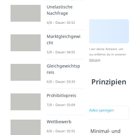
Unelastische
Nachfrage
4/8 – Dauer: 02:52
Marktgleichgewi
cht
Nach Beantwortung speichern wir deine Antwort, um
5/8 – Dauer: 04:55
Studyflix zu verbessern. Mehr dazu erfährst du in unserer
Datenschutzerklärung
.
Gleichgewichtsp
reis
So werden die Prinzipien
6/8 – Dauer: 03:39
in der Praxis
Prohibitivpreis
angewendet
7/8 – Dauer: 03:09
zur Stelle im Video springen
(01:33)
Wettbewerb
In der Theorie wirken Minimal- und
8/8 – Dauer: 02:55