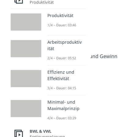
Produktivität
Gewinn
Dauer: 04:48
Produktivität
Gewinn berechnen
1/4 – Dauer: 03:46
Dauer: 04:47
Umsatz
Dauer: 03:51
Arbeitsproduktiv
Umsatz berechnen
ität
Dauer: 03:35
Unterschied Umsatz und Gewinn
2/4 – Dauer: 05:52
Dauer: 02:39
Effizienz und
Effektivität
3/4 – Dauer: 04:15
Minimal- und
Maximalprinzip
4/4 – Dauer: 03:29
BWL & VWL
Fertigungsplanung