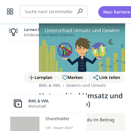
Suche
Neu: Karriere
Lernen lohnt sich!
Entdecke hier deine Chancen.
Lernplan
Merken
Link teilen
BWL & VWL
Gewinn und Umsatz
Unterschied Umsatz und
BWL & VWL
Gewinn (Video)
Wirtschaft
Shareholder
Weitere Infos erhältst du im Beitrag
zum Video
1/8 – Dauer: 03:47