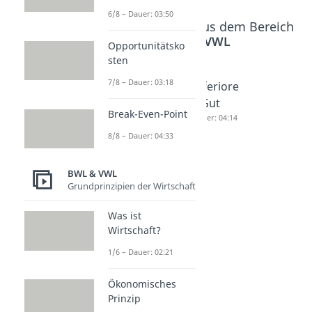
6/8 – Dauer: 03:50
Beliebte Inhalte aus dem Bereich
BWL & VWL
Opportunitätsko
sten
7/8 – Dauer: 03:18
Güterart
Freie
Inferiore
en
Güter
s Gut
Break-Even-Point
Dauer: 03:14
und
Dauer: 04:14
wirtschaf
8/8 – Dauer: 04:33
tliche
Güter
BWL & VWL
Dauer: 03:42
Grundprinzipien der Wirtschaft
Was ist
Wirtschaft?
1/6 – Dauer: 02:21
Ökonomisches
Prinzip