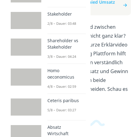
zum Beitrag: Unterschied Umsatz
und Gewinn
Stakeholder
2/8 – Dauer: 03:48
Ist dir der Unterschied zwischen
Umsatz und Gewinn nicht ganz klar?
Shareholder vs
Keine Sorge, dieses kurze Erklärvideo
Stakeholder
auf meiner E-Learning Plattform hilft
3/8 – Dauer: 04:24
dir dabei! Wir erklären verständlich
Homo
und einfach, was Umsatz und Gewinn
oeconomicus
bedeutet und wie sich beide
4/8 – Dauer: 02:59
voneinander unterscheiden. Schau es
dir jetzt an!
Ceteris paribus
5/8 – Dauer: 03:27
Absatz
Wirtschaft