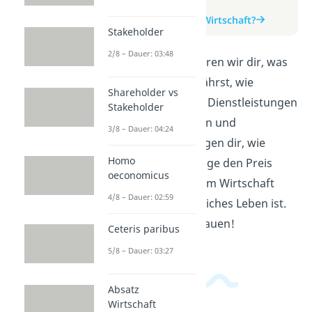
zum Video
zum Beitrag: Was ist Wirtschaft?
Stakeholder
2/8 – Dauer: 03:48
In diesem Video erklären wir dir, was
Wirtschaft ist. Du erfährst, wie
Shareholder vs
Menschen Güter und Dienstleistungen
Stakeholder
produzieren, tauschen und
3/8 – Dauer: 04:24
konsumieren. Wir zeigen dir, wie
Homo
Angebot und Nachfrage den Preis
oeconomicus
bestimmen und warum Wirtschaft
4/8 – Dauer: 02:59
wichtig für unser tägliches Leben ist.
Viel Spaß beim Zuschauen!
Ceteris paribus
5/8 – Dauer: 03:27
Absatz
Wirtschaft