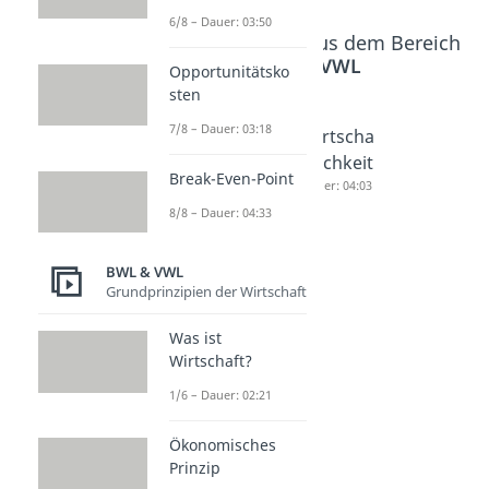
6/8 – Dauer: 03:50
Beliebte Inhalte aus dem Bereich
BWL & VWL
Opportunitätsko
sten
7/8 – Dauer: 03:18
Ökonomi
Subsidiar
Wirtscha
sches
itätsprin
ftlichkeit
Break-Even-Point
Prinzip
zip
Dauer: 04:03
Dauer: 03:38
Dauer: 04:12
8/8 – Dauer: 04:33
BWL & VWL
Grundprinzipien der Wirtschaft
Was ist
Wirtschaft?
1/6 – Dauer: 02:21
Ökonomisches
Prinzip