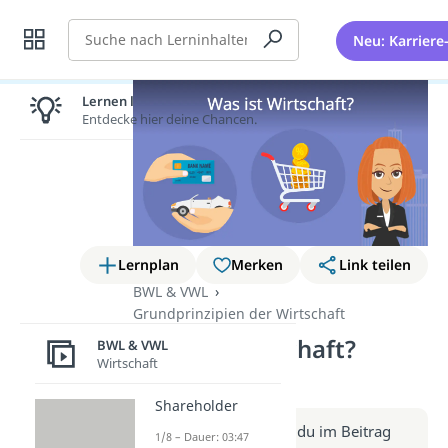
Suche
Neu: Karriere
Lernen lohnt sich!
Entdecke hier deine Chancen.
Lernplan
Merken
Link teilen
BWL & VWL
Grundprinzipien der Wirtschaft
Was ist Wirtschaft?
BWL & VWL
Wirtschaft
(Video)
Shareholder
Weitere Infos erhältst du im Beitrag
1/8 – Dauer: 03:47