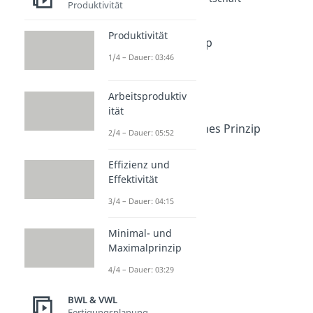
Produktivität
Was ist Wirtschaft?
Dauer: 02:21
Produktivität
Ökonomisches Prinzip
1/4 – Dauer: 03:46
Dauer: 03:38
Subsidiaritätsprinzip
Dauer: 04:12
Arbeitsproduktiv
Wirtschaftlichkeit
ität
Dauer: 04:03
Erwerbswirtschaftliches Prinzip
2/4 – Dauer: 05:52
Dauer: 03:53
Synergieeffekte
Effizienz und
Dauer: 03:59
Effektivität
3/4 – Dauer: 04:15
Minimal- und
Maximalprinzip
4/4 – Dauer: 03:29
BWL & VWL
Fertigungsplanung