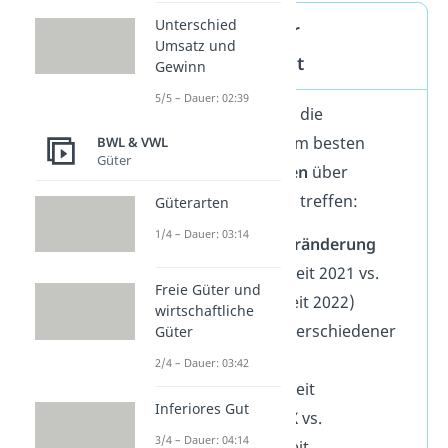
Unterschied
Aussagekraft der
Umsatz und
Wirtschaftlichkeit
Gewinn
5/5 – Dauer: 02:39
Du siehst, dass sich die
Wirtschaftlichkeit am besten
BWL & VWL
Güter
eignet, um
Aussagen
über
folgende Punkte zu treffen:
Güterarten
1/4 – Dauer: 03:14
Die
zeitliche Veränderung
(Wirtschaftlichkeit 2021 vs.
Freie Güter und
Wirtschaftlichkeit 2022)
wirtschaftliche
Den
Vergleich
verschiedener
Güter
Unternehmen
2/4 – Dauer: 03:42
(Wirtschaftlichkeit
Inferiores Gut
Unternehmen X
vs.
3/4 – Dauer: 04:14
Wirtschaftlichkeit