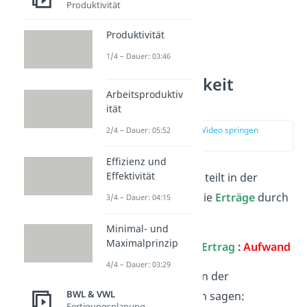
Produktivität
Produktivität
1/4 – Dauer: 03:46
Wirtschaftlichkeit
Arbeitsproduktiv
Formel
ität
zur Stelle im Video springen
2/4 – Dauer: 05:52
(00:55)
Effizienz und
Effektivität
Die Wirtschaftlichkeit teilt in der
Finanzbuchhaltung
die
Erträge
durch
3/4 – Dauer: 04:15
den
Aufwand
:
Minimal- und
Maximalprinzip
Wirtschaftlichkeit =
Ertrag
:
Aufwand
4/4 – Dauer: 03:29
Alternativ kannst du in der
BWL & VWL
Kostenrechnung
auch sagen:
Fertigungsplanung