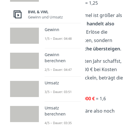
:
40.000 €
= 1,25
BWL & VWL
Das Ergebnis der Formel ist größer als
Gewinn und Umsatz
1. Dein
Unternehmen handelt also
Gewinn
wirtschaftlich
, da die Erlöse die
1/5 – Dauer: 04:48
Kosten nicht nur decken, sondern
sogar um das
1,25-fache übersteigen
.
Gewinn
berechnen
Wenn du es im nächsten Jahr schaffst,
deinen Erlös auf 80.000 € bei Kosten
2/5 – Dauer: 04:47
von 50.000 € zu entwickeln, beträgt die
Umsatz
Wirtschaftlichkeit
:
3/5 – Dauer: 03:51
80.000 €
:
50.000 €
= 1,6
Umsatz
Dein Unternehmen wäre also noch
berechnen
wirtschaftlicher.
4/5 – Dauer: 03:35