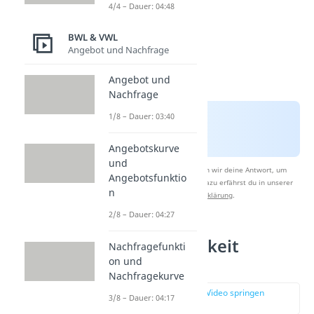
4/4 – Dauer: 04:48
BWL & VWL
Angebot und Nachfrage
Angebot und
Nachfrage
1/8 – Dauer: 03:40
Angebotskurve
und
Nach Beantwortung speichern wir deine Antwort, um
Angebotsfunktio
Studyflix zu verbessern. Mehr dazu erfährst du in unserer
n
Datenschutzerklärung
.
2/8 – Dauer: 04:27
Wirtschaftlichkeit
Nachfragefunkti
on und
berechnen
Nachfragekurve
zur Stelle im Video springen
3/8 – Dauer: 04:17
(02:06)