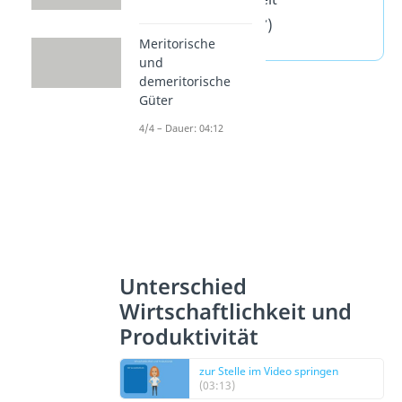
Unternehmen Y
)
Meritorische
und
demeritorische
Güter
4/4 – Dauer: 04:12
Unterschied
Wirtschaftlichkeit und
Produktivität
zur Stelle im Video springen
(03:13)