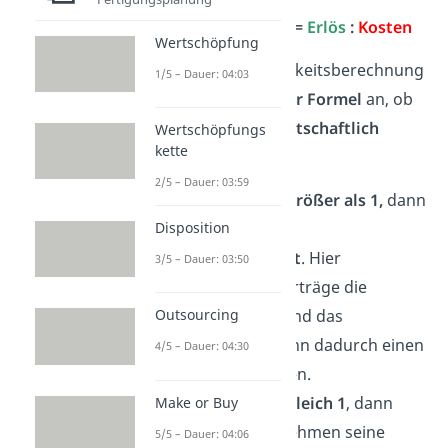
Wirtschaftlichkeit =
Erlös
:
Kosten
Wertschöpfung
Bei der Wirtschaftlichkeitsberechnung
1/5 – Dauer: 04:03
zeigt das
Ergebnis der Formel
an, ob
ein Unternehmen
wirtschaftlich
Wertschöpfungs
kette
handelt oder nicht
.
2/5 – Dauer: 03:59
Ist das Ergebnis
größer als 1,
dann
spricht man von
Disposition
Wirtschaftlichkeit
. Hier
3/5 – Dauer: 03:50
überwiegen die Erträge die
Aufwendungen und das
Outsourcing
Unternehmen kann dadurch einen
4/5 – Dauer: 04:30
Gewinn generieren.
Ist das Ergebnis
gleich 1
, dann
Make or Buy
kann das Unternehmen seine
5/5 – Dauer: 04:06