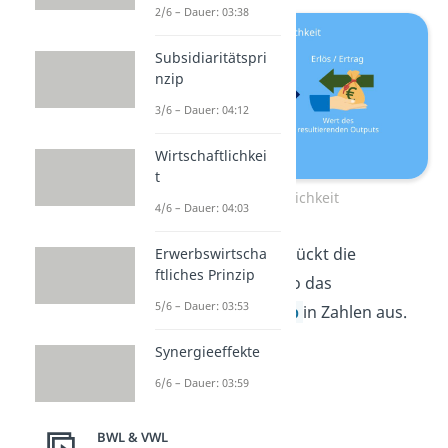
2/6 – Dauer: 03:38
Subsidiaritätspri
nzip
3/6 – Dauer: 04:12
Wirtschaftlichkei
t
Wirtschaftlichkeit
4/6 – Dauer: 04:03
Dementsprechend drückt die
Erwerbswirtscha
ftliches Prinzip
Wirtschaftlichkeit also das
5/6 – Dauer: 03:53
Ökonomische Prinzip
in Zahlen aus.
Synergieeffekte
6/6 – Dauer: 03:59
BWL & VWL