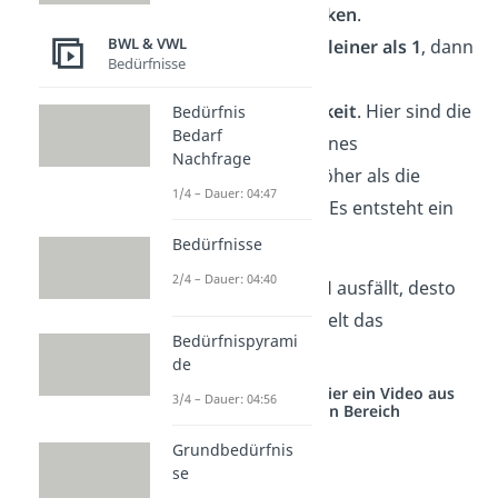
Kosten exakt decken
.
BWL & VWL
Ist das Ergebnis
kleiner als 1
, dann
Bedürfnisse
spricht man von
Unwirtschaftlichkeit
. Hier sind die
Bedürfnis
Bedarf
Aufwendungen eines
Nachfrage
Unternehmens höher als die
1/4 – Dauer: 04:47
erzielten Erträge. Es entsteht ein
Verlust.
Bedürfnisse
2/4 – Dauer: 04:40
Je
höher die Kennzahl
ausfällt, desto
wirtschaftlicher handelt das
Bedürfnispyrami
Unternehmen.
de
Studyflix vernetzt: Hier ein Video aus
3/4 – Dauer: 04:56
einem anderen Bereich
Grundbedürfnis
se