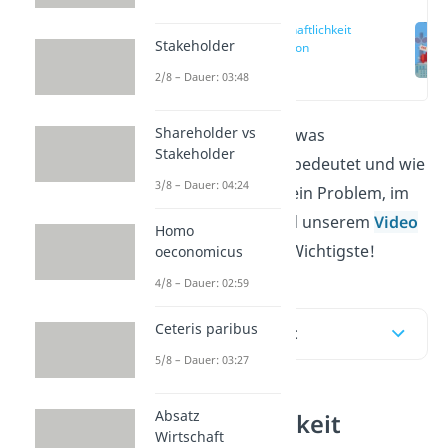
Wirtschaftlichkeit
Stakeholder
Definition
(00:12)
2/8 – Dauer: 03:48
Shareholder vs
Du möchtest wissen, was
Stakeholder
„
Wirtschaftlichkeit
“ bedeutet und wie
3/8 – Dauer: 04:24
du sie berechnest? Kein Problem, im
folgenden Artikel und unserem
Video
Homo
erklären wir dir das Wichtigste!
oeconomicus
4/8 – Dauer: 02:59
Ceteris paribus
Inhaltsübersicht
5/8 – Dauer: 03:27
Absatz
Wirtschaftlichkeit
Wirtschaft