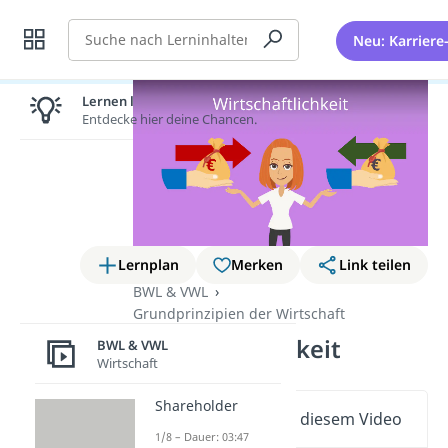
Suche
Neu: Karriere
Lernen lohnt sich!
Entdecke hier deine Chancen.
Lernplan
Merken
Link teilen
BWL & VWL
Grundprinzipien der Wirtschaft
Wirtschaftlichkeit
BWL & VWL
Wirtschaft
Shareholder
Wichtige Inhalte in diesem Video
1/8 – Dauer: 03:47