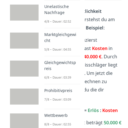
Unelastische
Wie du die
Wirtschaftlichkeit
Nachfrage
berechnen
kannst, verstehst du am
4/8 – Dauer: 02:52
einfachsten an einem
Beispiel
:
Marktgleichgewi
Stell dir vor, du produzierst
cht
Tennisschläger und hast
Kosten
in
5/8 – Dauer: 04:55
Höhe von insgesamt
40.000 €
. Durch
Gleichgewichtsp
den Verkauf der Tennisschläger liegt
reis
der
Erlös
bei
50.000 €
. Um jetzt die
6/8 – Dauer: 03:39
Wirtschaftlichkeit berechnen zu
können, verwendest du die dir
Prohibitivpreis
bekannte Formel
:
7/8 – Dauer: 03:09
Wirtschaftlichkeit =
Erlös
:
Kosten
Wettbewerb
Die Wirtschaftlichkeit beträgt
50.000 €
8/8 – Dauer: 02:55