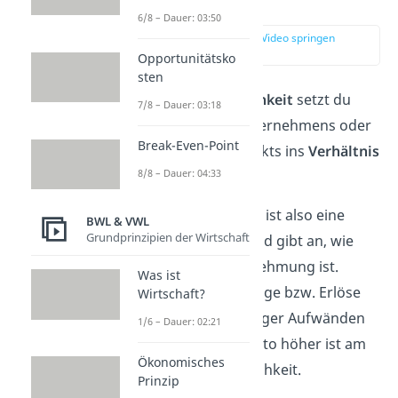
Definition
6/8 – Dauer: 03:50
zur Stelle im Video springen
(00:12)
Opportunitätsko
sten
Bei der
Wirtschaftlichkeit
setzt du
7/8 – Dauer: 03:18
den
Ertrag
eines Unternehmens oder
Break-Even-Point
eines einzelnen Projekts ins
Verhältnis
8/8 – Dauer: 04:33
zum
Aufwand
.
Die Wirtschaftlichkeit ist also eine
BWL & VWL
Grundprinzipien der Wirtschaft
Kennzahl der BWL
und gibt an, wie
effizient
eine Unternehmung ist.
Was ist
Umso höher die Erträge bzw. Erlöse
Wirtschaft?
sind und umso niedriger Aufwänden
1/6 – Dauer: 02:21
bzw. Kosten sind, desto höher ist am
Ökonomisches
Ende die Wirtschaftlichkeit.
Prinzip