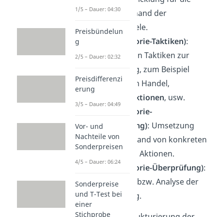
1/5 – Dauer: 04:30
Kategorie anhand der
definierten Ziele.
Preisbündelun
Phase (Kategorie-Taktiken)
:
g
Festlegung von Taktiken zur
2/5 – Dauer: 02:32
Zielerreichung, zum Beispiel
Preisdifferenzi
Platzierung im Handel,
erung
Promotionsaktionen
, usw.
3/5 – Dauer: 04:49
Phase (Kategorie-
Planumsetzung)
: Umsetzung
Vor- und
Nachteile von
des Plans anhand von konkreten
Sonderpreisen
Terminen und Aktionen.
4/5 – Dauer: 06:24
Phase (Kategorie-Überprüfung)
:
Überprüfung bzw. Analyse der
Sonderpreise
und T-Test bei
Zielerreichung.
einer
Stichprobe
Durch die Neustrukturierung der