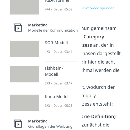
AIDA Formel
zur Stelle im Video springen
4/4 – Dauer: 05:08
(02:12)
Marketing
Schauen wir uns nun gemeinsam
Modelle der Kommunikation
den sogenannten
Category
SOR-Modell
Management Prozess
an, der in
1/3 – Dauer: 03:44
sechs oder acht Phasen dargestellt
wird. Wir führen dir hier die acht
Fishbein-
Phasen auf. Manchmal werden die
Modell
Phasen 5, 6 und 7
2/3 – Dauer: 03:17
zusammengefasst, wodurch der
sechschrittige Category
Kano-Modell
Management Prozess entsteht:
3/3 – Dauer: 05:25
Phase (Kategorie-Definition)
:
Marketing
Du definierst zunächst die
Grundlagen der Werbung