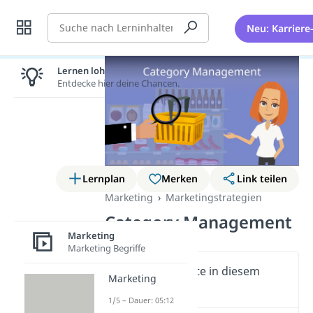
Suche
Neu: Karriere
Lernen lohnt sich!
Entdecke hier deine Chancen.
Lernplan
Merken
Link teilen
Marketing
Marketingstrategien
Category Management
Marketing
Marketing Begriffe
Wichtige Inhalte in diesem
Marketing
Video
1/5 – Dauer: 05:12