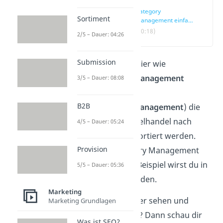
Category
Sortiment
Management einfach
erklärt
(00:18)
2/5 – Dauer: 04:26
Submission
Wir erklären dir hier wie
beim
Category Management
3/5 – Dauer: 08:08
(deutsch:
B2B
Warengruppenmanagement
) die
Produkte im Einzelhandel nach
4/5 – Dauer: 05:24
Warengruppen sortiert werden.
Provision
Auch den Category Management
Prozess und ein Beispiel wirst du in
5/5 – Dauer: 05:36
diesem Artikel finden.
Marketing
Du möchtest lieber sehen und
Marketing Grundlagen
hören statt lesen? Dann schau dir
Was ist SEO?