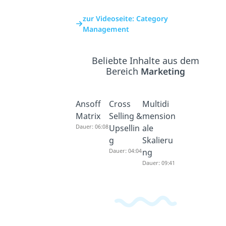
zur Videoseite: Category
Management
Beliebte Inhalte aus dem
Bereich
Marketing
Ansoff
Cross
Multidi
Matrix
Selling &
mension
Dauer: 06:08
Upsellin
ale
g
Skalieru
Dauer: 04:04
ng
Dauer: 09:41