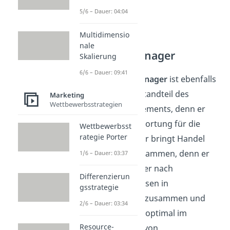
5/6 – Dauer: 04:04
Multidimensio
nale
Category Manager
Skalierung
6/6 – Dauer: 09:41
Der
Category Manager
ist ebenfalls
ein wichtiger Bestandteil des
Marketing
Wettbewerbsstrategien
Category Managements, denn er
trägt die Verantwortung für die
Wettbewerbsst
rategie Porter
Warengruppen. Er bringt Handel
und Industrie zusammen, denn er
1/6 – Dauer: 03:37
fasst Konsumgüter nach
Differenzierun
Kundenbedürfnissen in
gsstrategie
Produktgruppen zusammen und
2/6 – Dauer: 03:34
präsentiert diese optimal im
Resource-
Handel. Mit Hilfe von