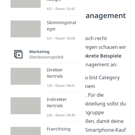
4/5 – Dauer: 03:42
Category Management
Beispiel
Skimmingstrat
egie
Bisher war alles noch recht
5/5 – Dauer: 03:09
theoretisch, deswegen schauen wir
Marketing
uns jetzt
zwei konkrete Beispiele
Distributionspolitik
zum Category Management an:
Direkter
Vertrieb
Stell dir vor, du bist Category
Manager in einem
1/8 – Dauer: 04:41
Elektrohandel. Für die
Indirekter
Smartphone Abteilung sollst du
Vertrieb
nun die Warengruppe
2/8 – Dauer: 04:30
zusammenstellen, damit deine
Franchising
Kunden beim Smartphone-Kauf