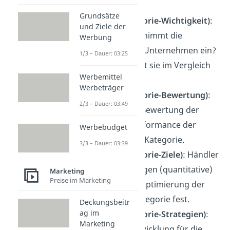
Kategorien.
Grundsätze
Phase (Kategorie-Wichtigkeit)
:
und Ziele der
Welche Rolle nimmt die
Werbung
Kategorie im Unternehmen ein?
1/3 – Dauer: 03:25
Wie wichtig ist sie im Vergleich
Werbemittel
zu anderen?
Werbeträger
Phase (Kategorie-Bewertung)
:
2/3 – Dauer: 03:49
Analyse und Bewertung der
aktuellen Performance der
Werbebudget
betrachteten Kategorie.
3/3 – Dauer: 03:39
Phase (Kategorie-Ziele)
: Händler
und Marke legen (quantitative)
Marketing
Preise im Marketing
Ziele für die Optimierung der
jeweiligen Kategorie fest.
Deckungsbeitr
ag im
Phase (Kategorie-Strategien)
:
Marketing
Strategieentwicklung für die