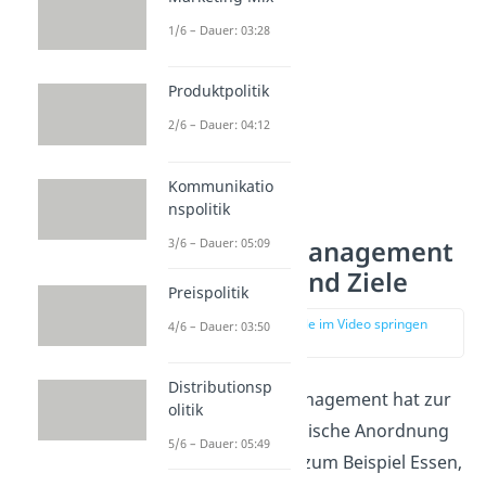
1/6 – Dauer: 03:28
Produktpolitik
2/6 – Dauer: 04:12
Kommunikatio
nspolitik
3/6 – Dauer: 05:09
Category Management
Aufgaben und Ziele
Preispolitik
zur Stelle im Video springen
4/6 – Dauer: 03:50
(01:09)
Distributionsp
Das Category Management hat zur
olitik
Aufgabe
die klassische Anordnung
5/6 – Dauer: 05:49
von Produkten – zum Beispiel Essen,