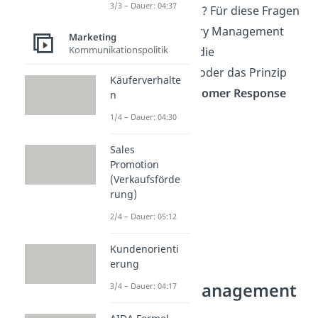
3/3 – Dauer: 04:37
zusammenfassen? Für diese Fragen
nutzt das Category Management
Marketing
Kommunikationspolitik
Instrumente wie die
Marktforschung
oder das Prinzip
Käuferverhalte
des
Efficient Customer Response
n
(ECR)
.
1/4 – Dauer: 04:30
Sales
Promotion
(Verkaufsförde
rung)
2/4 – Dauer: 05:12
Kundenorienti
erung
Category Management
3/4 – Dauer: 04:17
Prozess