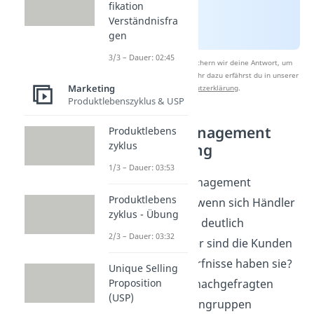
fikation
Verständnisfra
gen
3/3 – Dauer: 02:45
Nach Beantwortung speichern wir deine Antwort, um
Studyflix zu verbessern. Mehr dazu erfährst du in unserer
Marketing
Datenschutzerklärung
.
Produktlebenszyklus & USP
Category Management
Produktlebens
zyklus
Voraussetzung
1/3 – Dauer: 03:53
Das Category Management
Produktlebens
funktioniert nur, wenn sich Händler
zyklus - Übung
und Produzenten deutlich
2/3 – Dauer: 03:32
positionieren: Wer sind die Kunden
und welche Bedürfnisse haben sie?
Unique Selling
Wie kann ich die nachgefragten
Proposition
(USP)
Produkte in Warengruppen