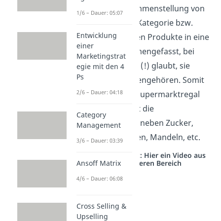
einfach die Zusammenstellung von
1/6 – Dauer: 05:07
Artikeln zu einer Kategorie bzw.
Entwicklung
Gruppe. Es werden Produkte in eine
einer
Category zusammengefasst, bei
Marketingstrat
denen der Kunde (!) glaubt, sie
egie mit den 4
Ps
würden zusammengehören. Somit
2/6 – Dauer: 04:18
stehen in einem Supermarktregal
beispielsweise oft die
Category
Backmischungen neben Zucker,
Management
Milch, Haselnüssen, Mandeln, etc.
3/6 – Dauer: 03:39
Studyflix vernetzt: Hier ein Video aus
Ansoff Matrix
einem anderen Bereich
4/6 – Dauer: 06:08
Cross Selling &
Upselling