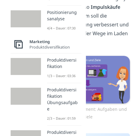
Managements also
Impulskäufe
Positionierung
generieren. Zudem soll die
sanalyse
Kundenorientierung verbessert und
4/4 – Dauer: 07:30
damit die Länge der Wege im Laden
Marketing
verkürzt werden.
Produktdiversifikation
Produktdiversi
fikation
1/3 – Dauer: 03:36
Produktdiversi
fikation
Übungsaufgab
e
Category Management: Aufgaben und
Ziele
2/3 – Dauer: 01:59
Produktdiversi