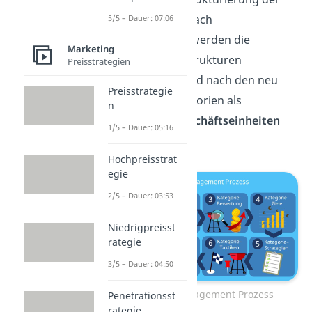
Verkaufsfläche nach
5/5 – Dauer: 07:06
Warengruppen, werden die
Marketing
Unternehmensstrukturen
Preisstrategien
aufgebrochen und nach den neu
Preisstrategie
definierten Kategorien als
n
strategische Geschäftseinheiten
1/5 – Dauer: 05:16
ausgerichtet.
Hochpreisstrat
egie
2/5 – Dauer: 03:53
Niedrigpreisst
rategie
3/5 – Dauer: 04:50
Category Management Prozess
Penetrationsst
rategie