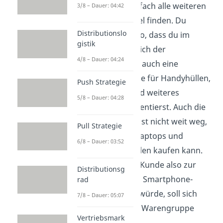
möglichst einfach alle weiteren
3/8 – Dauer: 04:42
Zubehörartikel finden. Du
Distributionslo
beschließt also, dass du im
gistik
Verkaufsbereich der
4/8 – Dauer: 04:24
Smartphones auch eine
Verkaufsfläche für Handyhüllen,
Push Strategie
Kopfhörer und weiteres
5/8 – Dauer: 04:28
Zubehör präsentierst. Auch die
PC-Abteilung ist nicht weit weg,
Pull Strategie
bei der man Laptops und
6/8 – Dauer: 03:52
passende Hüllen kaufen kann.
Alles was der Kunde also zur
Distributionsg
Kategorie des Smartphone-
rad
Kaufs zählen würde, soll sich
7/8 – Dauer: 05:07
also in deiner Warengruppe
Vertriebsmark
wiederfinden.