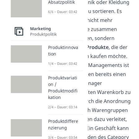
Kosmetik, Elektronik oder Kleidung
Absatzpolitik
– im Handel neu zu sortieren. Es
6/6 – Dauer: 03:42
sollen dabei also nicht mehr
Marketing
ähnliche Produkte zusammen
Produktpolitik
präsentiert werden, sondern
komplementäre Produkte
, die der
Produktinnova
tion
Kunde zusammen kaufen möchte.
1/4 – Dauer: 03:42
Ziel des Category Managements ist
es also dem Kunden bereits einen
Produktvariati
vom Category Manager
on /
Produktmodifi
zusammengestellten Warenkorb zu
kation
präsentieren. Durch die Anordnung
2/4 – Dauer: 03:14
der Produkte nach Warengruppen
werden die Kunden dazu verleitet,
Produktdiffere
mehr zu kaufen. Ein Geschäft kann
nzierung
durch das Anwenden des Category
3/4 – Dauer: 03:54