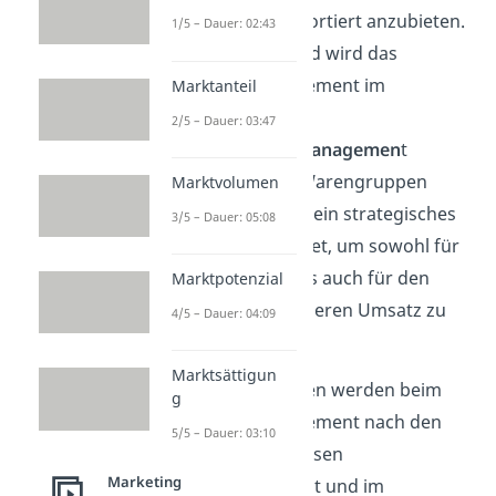
Warengruppen
sortiert anzubieten.
1/5 – Dauer: 02:43
Aus diesem Grund wird das
Category Management im
Marktanteil
Deutschen als
2/5 – Dauer: 03:47
Warengruppenmanagemen
t
bezeichnet. Die Warengruppen
Marktvolumen
werden dabei als ein strategisches
3/5 – Dauer: 05:08
Element betrachtet, um sowohl für
den Hersteller, als auch für den
Marktpotenzial
Handel einen höheren Umsatz zu
4/5 – Dauer: 04:09
generieren.
Marktsättigun
Die Warengruppen werden beim
g
Category Management nach den
5/5 – Dauer: 03:10
Kundenbedürfnissen
Marketing
zusammengestellt und im