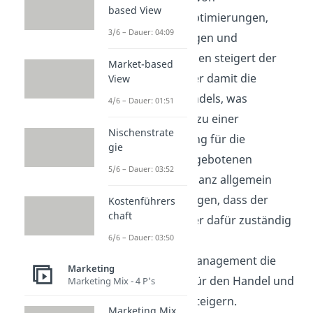
based View
Warengruppenoptimierungen,
3/6 – Dauer: 04:09
Regaloptimierungen und
Warenkorbanalysen steigert der
Market-based
Category Manager damit die
View
Verkäufe des Handels, was
4/6 – Dauer: 01:51
gleichzeitig auch zu einer
Nischenstrate
Verkaufsförderung für die
gie
Hersteller der angebotenen
5/6 – Dauer: 03:52
Produkte führt. Ganz allgemein
kann man also sagen, dass der
Kostenführers
chaft
Category Manager dafür zuständig
6/6 – Dauer: 03:50
ist, durch das
Warengruppenmanagement die
Marketing
Wertschöpfung für den Handel und
Marketing Mix - 4 P's
die Industrie zu steigern.
Marketing Mix