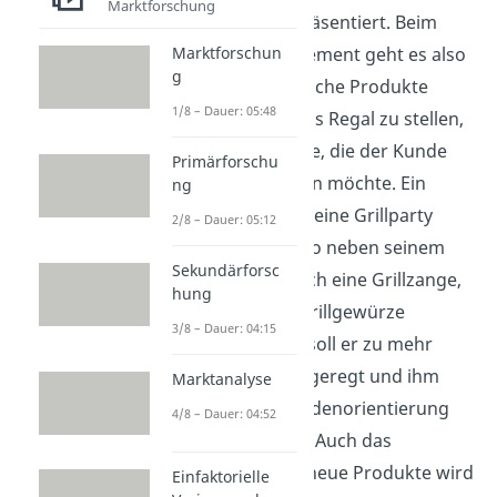
Marktforschung
Verkaufsraum präsentiert. Beim
Category Management geht es also
Marktforschun
g
nicht darum ähnliche Produkte
1/8 – Dauer: 05:48
nebeneinander ins Regal zu stellen,
sondern Produkte, die der Kunde
Primärforschu
zusammen kaufen möchte. Ein
ng
Student, der für seine Grillparty
2/8 – Dauer: 05:12
einkauft, wird also neben seinem
Sekundärforsc
Grillanzünder auch eine Grillzange,
hung
Bier, Steak und Grillgewürze
3/8 – Dauer: 04:15
finden. Dadurch soll er zu mehr
Impulskäufen angeregt und ihm
Marktanalyse
eine bessere Kundenorientierung
4/8 – Dauer: 04:52
geboten werden. Auch das
Bewusstsein für neue Produkte wird
Einfaktorielle