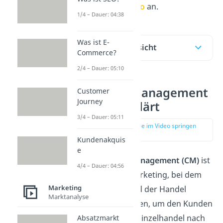
direkt unser
Video
an.
1/4 – Dauer: 04:38
Was ist E-
Inhaltsübersicht
Commerce?
2/4 – Dauer: 05:10
Category Management
Customer
Journey
einfach erklärt
3/4 – Dauer: 05:11
zur Stelle im Video springen
(00:18)
Kundenakquis
e
Das
Category Management (CM)
ist
4/4 – Dauer: 04:56
ein Prinzip im Marketing, bei dem
Marketing
die Hersteller und der Handel
Marktanalyse
zusammenarbeiten, um den Kunden
die Produkte im Einzelhandel nach
Absatzmarkt