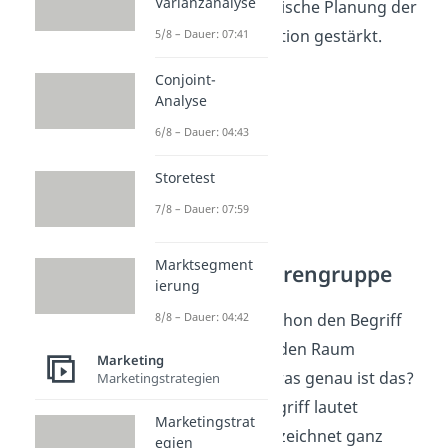
Varianzanalyse
durch die strategische Planung der
Produktpräsentation gestärkt.
5/8 – Dauer: 07:41
Conjoint-
Analyse
6/8 – Dauer: 04:43
Storetest
7/8 – Dauer: 07:59
Marktsegment
Category/Warengruppe
ierung
8/8 – Dauer: 04:42
Jetzt haben wir schon den Begriff
Warengruppe
in den Raum
Marketing
geworfen, aber was genau ist das?
Marketingstrategien
Der englische Begriff lautet
Marketingstrat
Category
und bezeichnet ganz
egien