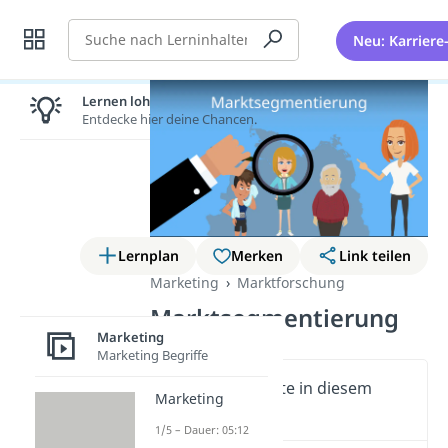
Suche
Neu: Karriere
Lernen lohnt sich!
Entdecke hier deine Chancen.
Lernplan
Merken
Link teilen
Marketing
Marktforschung
Marktsegmentierung
Marketing
Marketing Begriffe
Wichtige Inhalte in diesem
Marketing
Video
1/5 – Dauer: 05:12