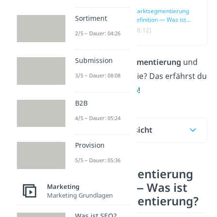
Marktsegmentierung
Sortiment
Definition — Was ist
Marktsegmentierung?
(00:12)
2/5 – Dauer: 04:26
Submission
Was ist
Marktsegmentierung
und
wie funktioniert sie? Das erfährst du
3/5 – Dauer: 08:08
hier und im
Video!
B2B
4/5 – Dauer: 05:24
Inhaltsübersicht
Provision
5/5 – Dauer: 05:36
Marktsegmentierung
Definition — Was ist
Marketing
Marketing Grundlagen
Marktsegmentierung?
Was ist SEO?