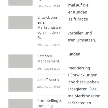
Werbung optimal auf die
1/6 – Dauer: 05:07
Bedürfnisse der Kunden
Entwicklung
abstimmen. Das führt zu
einer
nachhaltigen
Marketingstrat
egie mit den 4
Wettbewerbsvorteilen und
Ps
damit zu höheren Umsätzen.
2/6 – Dauer: 04:18
Marktenwicklungen
Category
vorhersehen
Management
Eine klare Segmentierung
3/6 – Dauer: 03:39
erleichtert, die Entwicklungen
Ansoff Matrix
auf dem Markt
vorherzusehen
4/6 – Dauer: 06:08
und darauf zu reagieren. Das
stärkt die eigene Marktposition
Cross Selling &
und ermöglicht Strategien
Upselling