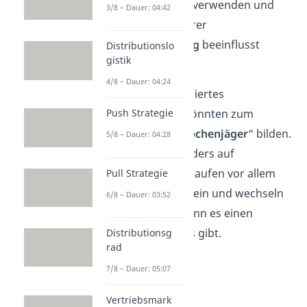
wie sie
Produkte
verwenden und
3/8 – Dauer: 04:42
wodurch sie in ihrer
Kaufentscheidung
beeinflusst
Distributionslo
gistik
werden.
4/8 – Dauer: 04:24
Ein verhaltensbasiertes
Marktsegment
könnten zum
Push Strategie
Beispiel „
Schnäppchenjäger
“ bilden.
5/8 – Dauer: 04:28
Sie achten besonders auf
Rabattaktionen, kaufen vor allem
Pull Strategie
Sonderangebote ein und wechseln
6/8 – Dauer: 03:52
oft die Marke, wenn es einen
günstigeren Preis gibt.
Distributionsg
rad
7/8 – Dauer: 05:07
Vertriebsmark