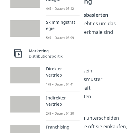
Segmentierung
4/5 – Dauer: 03:42
Bei der
verhaltensbasierten
Skimmingstrat
Segmentierung
geht es um das
egie
Kaufverhalten
. Merkmale sind
5/5 – Dauer: 03:09
dabei:
Marketing
Lebensstil
Distributionspolitik
Konsum
Direkter
Preisbewusstsein
Vertrieb
Entscheidungsmuster
1/8 – Dauer: 04:41
Kaufbereitschaft
Medienverhalten
Indirekter
Vertrieb
Markentreue
2/8 – Dauer: 04:30
Die
Konsumenten
unterscheiden
sich also darin, wie oft sie einkaufen,
Franchising