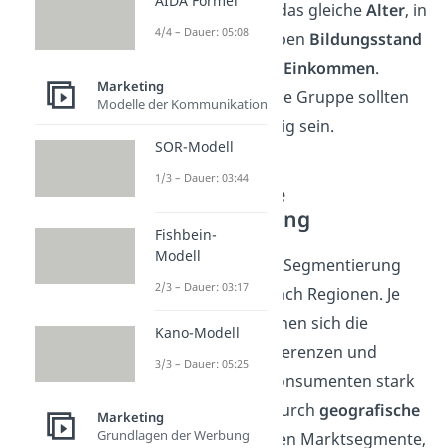
AIDA Formel
haben ungefähr das gleiche
Alter
, in
4/4 – Dauer: 05:08
der Regel denselben
Bildungsstand
und ein
geringes Einkommen
.
Marketing
Produkte für diese Gruppe sollten
Modelle der Kommunikation
daher preisgünstig sein.
SOR-Modell
1/3 – Dauer: 03:44
Geografische
Segmentierung
Fishbein-
Modell
Die geografische Segmentierung
2/3 – Dauer: 03:17
teilt den Markt nach Regionen. Je
nach
Region
können sich die
Kano-Modell
Bedürfnisse, Präferenzen und
3/3 – Dauer: 05:25
Interessen der Konsumenten stark
unterscheiden. Durch
geografische
Marketing
Grundlagen der Werbung
Grenzen
entstehen Marktsegmente,