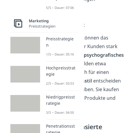
Interessen
5/5 – Dauer: 07:06
Meinungen
Marketing
Persönlichkeit
Preisstrategien
Solche Faktoren können das
Preisstrategie
n
Kaufverhalten
der Kunden stark
beeinflussen. Ein
psychografisches
1/5 – Dauer: 05:16
Marktsegment
bilden etwa
Hochpreisstrat
Menschen, die sich für einen
egie
gesunden Lebensstil
entscheiden
2/5 – Dauer: 03:53
und viel Sport treiben. Sie kaufen
Niedrigpreisst
eher zuckerarme Produkte und
rategie
Sportartikel.
3/5 – Dauer: 04:50
Verhaltensbasierte
Penetrationsst
rategie