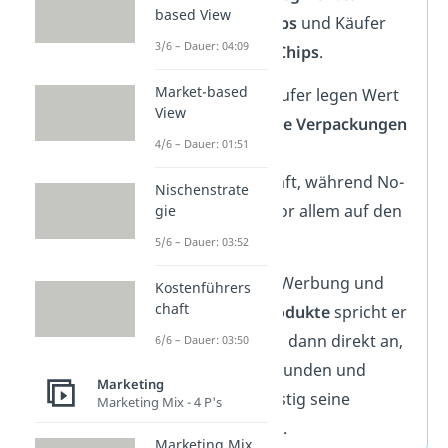
based View
von
Markenchips
und Käufer
3/6 – Dauer: 04:09
von
No-Name-Chips
.
Market-based
Markenchip-Käufer legen Wert
View
auf
hochwertige
Verpackungen
4/6 – Dauer: 01:51
und eine starke
Markenbotschaft, während No-
Nischenstrate
Name-Käufer vor allem auf den
gie
Preis
achten.
5/6 – Dauer: 03:52
Durch gezielte Werbung und
Kostenführers
chaft
angepasste Produkte
spricht er
die Zielgruppen dann direkt an,
6/6 – Dauer: 03:50
gewinnt neue Kunden und
Marketing
steigert langfristig seine
Marketing Mix - 4 P's
Verkaufszahlen.
Marketing Mix