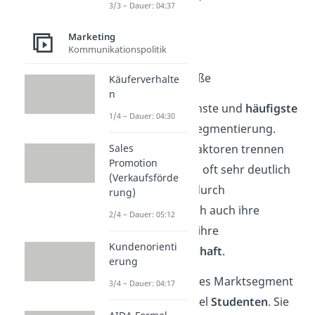
3/3 – Dauer: 04:37
Geschlecht
Einkommen
Marketing
Kommunikationspolitik
Beruf
Haushaltsgröße
Käuferverhalte
n
Das ist die einfachste und
häufigste
1/4 – Dauer: 04:30
Form
der Marktsegmentierung.
Demografische Faktoren trennen
Sales
Promotion
die Konsumenten oft sehr deutlich
(Verkaufsförde
voneinander. Dadurch
rung)
unterscheiden sich auch ihre
2/4 – Dauer: 05:12
Bedürfnisse
und ihre
Kundenorienti
Zahlungsbereitschaft
.
erung
Ein demografisches Marktsegment
3/4 – Dauer: 04:17
bilden zum Beispiel
Studenten
. Sie