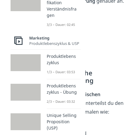
Marktsegmentierung
genauer an.
fikation
Verständnisfra
gen
3/3 – Dauer: 02:45
Marketing
Produktlebenszyklus & USP
Produktlebens
zyklus
Demografische
1/3 – Dauer: 03:53
Segmentierung
Produktlebens
zyklus - Übung
Bei der
demografischen
2/3 – Dauer: 03:32
Segmentierung
unterteilst du den
Markt nach Merkmalen wie:
Unique Selling
Proposition
Alter
(USP)
Bildungsstand