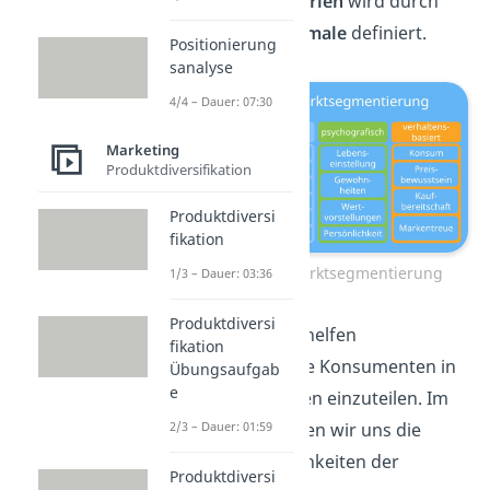
Jedes dieser
Kriterien
wird durch
bestimmte Merkmale
definiert.
Positionierung
sanalyse
4/4 – Dauer: 07:30
Marketing
Produktdiversifikation
Produktdiversi
fikation
Kriterien der Marktsegmentierung
1/3 – Dauer: 03:36
Produktdiversi
Diese
Merkmale
helfen
fikation
Unternehmen, die Konsumenten in
Übungsaufgab
e
passende Gruppen einzuteilen. Im
Folgenden schauen wir uns die
2/3 – Dauer: 01:59
einzelnen Möglichkeiten der
Produktdiversi