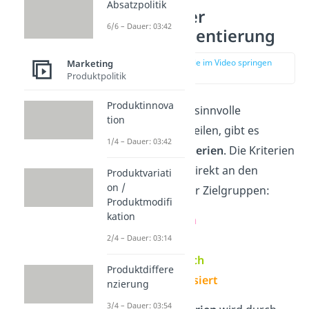
Absatzpolitik
Kriterien der
6/6 – Dauer: 03:42
Marktsegmentierung
zur Stelle im Video springen
Marketing
(00:59)
Produktpolitik
Produktinnova
Um den Markt in sinnvolle
tion
Segmente
aufzuteilen, gibt es
1/4 – Dauer: 03:42
verschiedene
Kriterien
. Die Kriterien
orientieren sich direkt an den
Produktvariati
on /
Eigenschaften
der Zielgruppen:
Produktmodifi
kation
demografisch
geografisch
2/4 – Dauer: 03:14
psychografisch
Produktdiffere
verhaltensbasiert
nzierung
3/4 – Dauer: 03:54