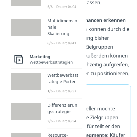
präzise anzupassen.
5/6 – Dauer: 04:04
Neue Marktchancen erkennen
Multidimensio
nale
Unternehmen können durch die
Skalierung
Segmentiereung bisher
6/6 – Dauer: 09:41
unentdeckte Zielgruppen
ansprechen. Außerdem können
Marketing
Wettbewerbsstrategien
sie Trends frühzeitig aufgreifen,
um sich besser zu positionieren.
Wettbewerbsst
rategie Porter
1/6 – Dauer: 03:37
Beispiel
Differenzierun
Ein Chips-Hersteller möchte
gsstrategie
unterschiedliche Zielgruppen
2/6 – Dauer: 03:34
ansprechen. Dafür teilt er den
Markt in
zwei Segmente
: Käufer
Resource-