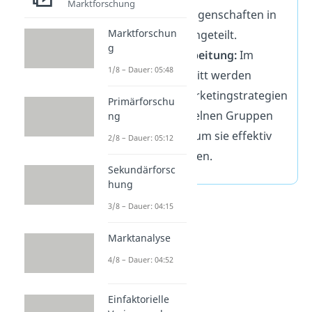
Marktforschung
ähnlichen Eigenschaften in
Marktforschun
Gruppen eingeteilt.
g
Marktbearbeitung:
Im
1/8 – Dauer: 05:48
letzten Schritt werden
gezielte Marketingstrategien
Primärforschu
für die einzelnen Gruppen
ng
entwickelt, um sie effektiv
2/8 – Dauer: 05:12
anzusprechen.
Sekundärforsc
hung
3/8 – Dauer: 04:15
Marktanalyse
4/8 – Dauer: 04:52
Einfaktorielle