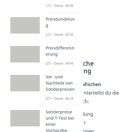
1/5 – Dauer: 04:30
Preisbündelun
g
2/5 – Dauer: 02:32
Preisdifferenzi
erung
Psychografische
3/5 – Dauer: 04:49
Segmentierung
Vor- und
Nachteile von
Für die
psychografischen
Sonderpreisen
Segmentierung
unterteilst du die
4/5 – Dauer: 06:24
Konsumenten nach:
Sonderpreise
Lebenseinstellung
und T-Test bei
Gewohnheiten
einer
Stichprobe
Wertvorstellungen