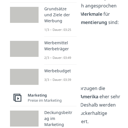
die unterschiedlich angesprochen
Grundsätze
werden müssen.
Merkmale
für
und Ziele der
Werbung
geografische Segmentierung
sind:
1/3 – Dauer: 03:25
Kontinent
Land
Werbemittel
Werbeträger
Kultur
2/3 – Dauer: 03:49
Bundesland
Region
Werbebudget
Stadt
3/3 – Dauer: 03:39
Zum Beispiel bevorzugen die
Marketing
Konsumenten in
Amerika
eher sehr
Preise im Marketing
süße Softdrinks
. Deshalb werden
Deckungsbeitr
dort besonders zuckerhaltige
ag im
Getränke produziert.
Marketing