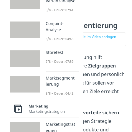
Varianzanalyse
5/8 – Dauer: 07:41
Ziele der
Conjoint-
Marktsegmentierung
Analyse
zur Stelle im Video springen
6/8 – Dauer: 04:43
(00:35)
Storetest
Marktsegmentierung hilft
7/8 – Dauer: 07:59
Unternehmen, ihre
Zielgruppen
besser
zu verstehen
und persönlich
Marktsegment
anzusprechen. Dafür sollen vor
ierung
allem die folgenden Ziele erreicht
8/8 – Dauer: 04:42
werden:
Marketing
Marketingstrategien
Wettbewerbsvorteile sichern
Mit der richtigen Strategie
Marketingstrat
lassen sich Produkte und
egien