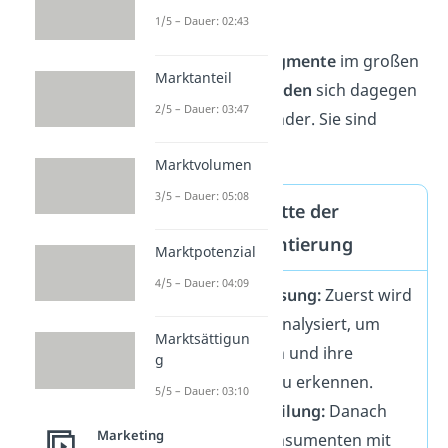
also homogen.
1/5 – Dauer: 02:43
Die
einzelnen Segmente
im großen
Marktanteil
Markt
unterscheiden
sich dagegen
2/5 – Dauer: 03:47
deutlich voneinander. Sie sind
heterogen.
Marktvolumen
3/5 – Dauer: 05:08
Die drei Schritte der
Marktsegmentierung
Marktpotenzial
4/5 – Dauer: 04:09
Markterfassung:
Zuerst wird
der Markt analysiert, um
Marktsättigun
Zielgruppen und ihre
g
Merkmale zu erkennen.
5/5 – Dauer: 03:10
Marktaufteilung:
Danach
Marketing
werden Konsumenten mit