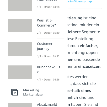
zur Stelle im Video springen
(00:12)
1/4 – Dauer: 04:38
Die
Marktsegmentierung
ist eine
Was ist E-
Methode im Marketing, mit der ein
Commerce?
großer Markt in
kleinere
Segmente
2/4 – Dauer: 05:10
aufgeteilt wird. Diese Einteilung
Customer
macht es Unternehmen
einfacher
,
Journey
bestimmte Konsumentengruppen
3/4 – Dauer: 05:11
direkt
anzusprechen
und passende
Marketinginstrumente
einzusetzen
.
Kundenakquis
e
Die Marktsegmentes werden
4/4 – Dauer: 04:56
nämlich so gewählt, dass sich die
Konsumenten
innerhalb eines
Marketing
Marktanalyse
Segments
sehr
ähnlich
sind und
gleiche Interessen
haben. Sie sind
Absatzmarkt