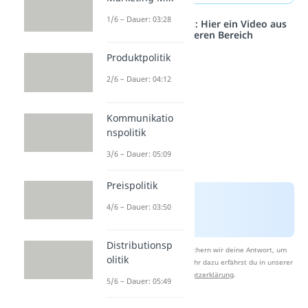
1/6 – Dauer: 03:28
Studyflix vernetzt: Hier ein Video aus
einem anderen Bereich
Produktpolitik
2/6 – Dauer: 04:12
Kommunikatio
nspolitik
3/6 – Dauer: 05:09
Preispolitik
4/6 – Dauer: 03:50
Distributionsp
Nach Beantwortung speichern wir deine Antwort, um
olitik
Studyflix zu verbessern. Mehr dazu erfährst du in unserer
Datenschutzerklärung
.
5/6 – Dauer: 05:49