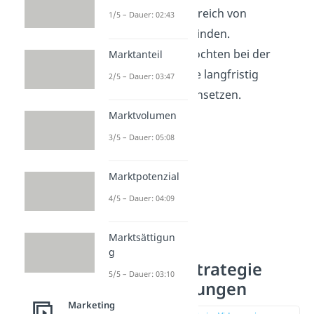
deshalb oft im Bereich von
1/5 – Dauer: 02:43
Luxusgütern
zu finden.
Unternehmen möchten bei der
Marktanteil
Hochpreisstratgie langfristig
2/5 – Dauer: 03:47
möglichst hoch ansetzen.
Marktvolumen
3/5 – Dauer: 05:08
Marktpotenzial
4/5 – Dauer: 04:09
Marktsättigun
g
Hochpreisstrategie
5/5 – Dauer: 03:10
Voraussetzungen
Marketing