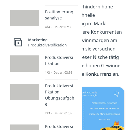
Außerdem verhindern hohe
Positionierung
Preise eine schnelle
sanalyse
Durchdringung im Markt.
4/4 – Dauer: 07:30
Erkennen andere Konkurrenten
Marketing
die hohen Gewinnmargen am
Produktdiversifikation
Markt, werden sie versuchen
ebenfalls in dieser Nische tätig
Produktdiversi
fikation
zu werden. Die hohen Gewinne
1/3 – Dauer: 03:36
locken also die
Konkurrenz
an.
Produktdiversi
fikation
Übungsaufgab
e
2/3 – Dauer: 01:59
Produktdiversi