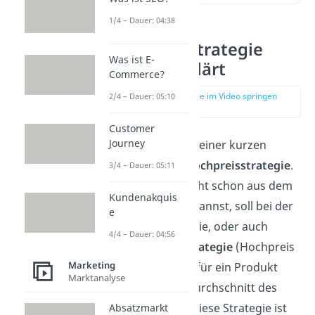
1/4 – Dauer: 04:38
Hochpreisstrategie
Was ist E-
einfach erklärt
Commerce?
zur Stelle im Video springen
2/4 – Dauer: 05:10
(00:13)
Customer
Journey
Beginnen wir mit einer kurzen
Definition
der
Hochpreisstrategie
.
3/4 – Dauer: 05:11
Wie du dir vielleicht schon aus dem
Kundenakquis
Namen ableiten kannst, soll bei der
e
Hochpreisstrategie, oder auch
4/4 – Dauer: 04:56
Premiumpreisstrategie
(Hochpreis
Marketing
politik) der Preis für ein Produkt
Marktanalyse
weit über dem Durchschnitt des
Marktes liegen. Diese Strategie ist
Absatzmarkt