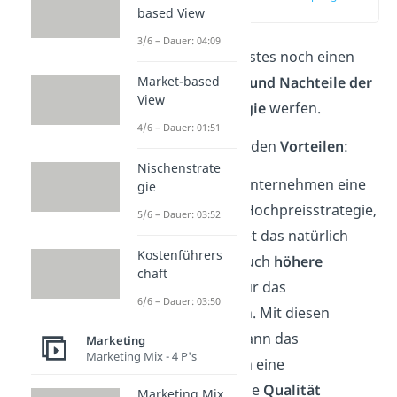
(01:30)
based View
3/6 – Dauer: 04:09
Lass uns als nächstes noch einen
Blick auf die
Vor- und Nachteile der
Market-based
View
Hochpreisstrategie
werfen.
4/6 – Dauer: 01:51
Beginnen wir mit den
Vorteilen
:
Nischenstrate
Betreibt ein Unternehmen eine
gie
erfolgreiche Hochpreisstrategie,
5/6 – Dauer: 03:52
dann bedeutet das natürlich
Kostenführers
gleichzeitig auch
höhere
chaft
Einnahmen
für das
6/6 – Dauer: 03:50
Unternehmen. Mit diesen
Einnahmen kann das
Marketing
Marketing Mix - 4 P's
Unternehmen eine
hervorragende
Qualität
Marketing Mix