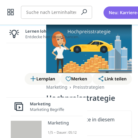
Suche
Neu: Karriere
Lernen lohnt sich!
Entdecke hier deine Chancen.
Lernplan
Merken
Link teilen
Marketing
Preisstrategien
Hochpreisstrategie
Marketing
Marketing Begriffe
Wichtige Inhalte in diesem
Marketing
Video
1/5 – Dauer: 05:12