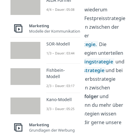
AIDA Formel
Diese lassen sich wiederum
4/4 – Dauer: 05:08
aufteilen. Bei der Festpreisstrategie
Marketing
unterscheidet man zwischen der
Modelle der Kommunikation
Hochpreis-
und der
Niedrigpreisstrategie.
Die
SOR-Modell
Preisabfolgestrategien unterteilen
1/3 – Dauer: 03:44
sich in die
Skimmingstrategie
und
die
Penetrationsstrategie
und bei
Fishbein-
Modell
der Preiswettbewerbsstrategie
2/3 – Dauer: 03:17
unterscheidet man zwischen
Preisführer, Preisfolger
und
Kano-Modell
Preiskämpfer.
Wenn du mehr über
3/3 – Dauer: 05:25
die einzelnen Strategien wissen
möchtest, schau dir gerne unsere
Marketing
Grundlagen der Werbung
Videos dazu an.