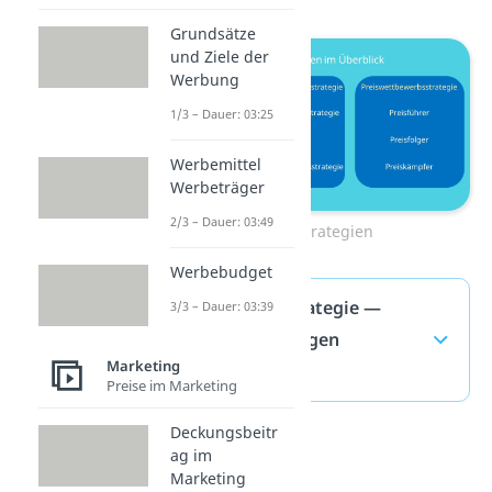
Grundsätze
und Ziele der
Werbung
1/3 – Dauer: 03:25
Werbemittel
Werbeträger
2/3 – Dauer: 03:49
Preisstrategien
Werbebudget
Hochpreisstrategie —
3/3 – Dauer: 03:39
häufigste Fragen
Marketing
(ausklappen)
Preise im Marketing
Deckungsbeitr
ag im
Marketing