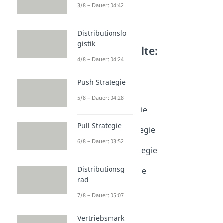
3/8 – Dauer: 04:42
Distributionslo
gistik
Weitere Inhalte:
4/8 – Dauer: 04:24
Marketing
Preisstrategien
Push Strategie
Preisstrategien
5/8 – Dauer: 04:28
Dauer: 05:16
Hochpreisstrategie
Dauer: 03:53
Pull Strategie
Niedrigpreisstrategie
Dauer: 04:50
6/8 – Dauer: 03:52
Penetrationsstrategie
Dauer: 03:42
Distributionsg
Skimmingstrategie
rad
Dauer: 03:09
7/8 – Dauer: 05:07
Vertriebsmark