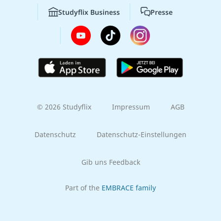
Studyflix Business
Presse
© 2026 Studyflix
Impressum
AGB
Datenschutz
Datenschutz-Einstellungen
Gib uns Feedback
Part of the
EMBRACE family