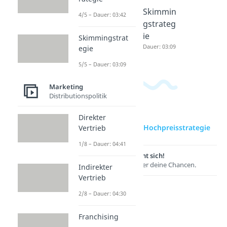
Niedrigp
Penetrat
Skimmin
4/5 – Dauer: 03:42
reisstrat
ionsstra
gstrateg
egie
tegie
ie
Skimmingstrat
Dauer: 04:50
Dauer: 03:42
Dauer: 03:09
egie
5/5 – Dauer: 03:09
Marketing
Distributionspolitik
Direkter
zur Videoseite: Hochpreisstrategie
Vertrieb
1/8 – Dauer: 04:41
Lernen lohnt sich!
Entdecke hier deine Chancen.
Indirekter
Vertrieb
2/8 – Dauer: 04:30
Franchising