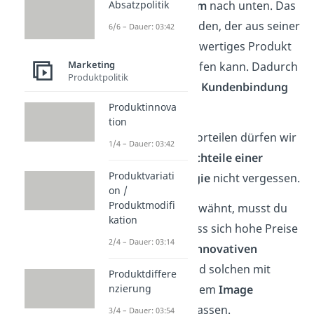
Absatzpolitik
Preisspielraum
nach unten. Das
freut den Kunden, der aus seiner
6/6 – Dauer: 03:42
Sicht ein hochwertiges Produkt
Marketing
günstiger kaufen kann. Dadurch
Produktpolitik
wird also eine
Kundenbindung
aufgebaut.
Produktinnova
tion
Bei den ganzen Vorteilen dürfen wir
1/4 – Dauer: 03:42
allerdings die
Nachteile einer
Produktvariati
Hochpreisstrategie
nicht vergessen.
on /
Produktmodifi
Wie bereits erwähnt, musst du
kation
bedenken, dass sich hohe Preise
2/4 – Dauer: 03:14
nur bei sehr
innovativen
Produkten
und solchen mit
Produktdiffere
hervorragendem
Image
nzierung
durchsetzen lassen.
3/4 – Dauer: 03:54