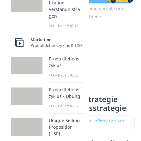
fikation
Hochpreisstrategie Vorteile und
Verständnisfra
gen
Nachteile
3/3 – Dauer: 02:45
Marketing
Produktlebenszyklus & USP
Produktlebens
zyklus
1/3 – Dauer: 03:53
Produktlebens
zyklus - Übung
Hochpreisstrategie
Niedrigpreisstrategie
2/3 – Dauer: 03:32
zur Stelle im Video springen
Unique Selling
(03:01)
Proposition
(USP)