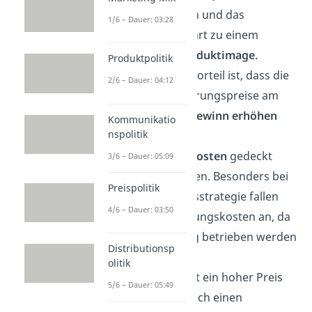
gewährleisten und das
1/6 – Dauer: 03:28
wiederum führt zu einem
positiven Produktimage
.
Produktpolitik
Ein weiterer Vorteil ist, dass die
2/6 – Dauer: 04:12
hohen Einführungspreise am
Anfang den
Gewinn erhöhen
Kommunikatio
nspolitik
und somit die
Einführungskosten
gedeckt
3/6 – Dauer: 05:09
werden können. Besonders bei
Preispolitik
der Hochpreisstrategie fallen
4/6 – Dauer: 03:50
hohe Einführungskosten an, da
viel Marketing betrieben werden
Distributionsp
muss.
olitik
Zuletzt schafft ein hoher Preis
5/6 – Dauer: 05:49
am Anfang auch einen