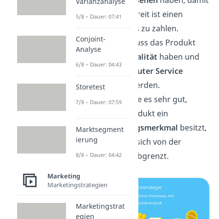
ein
hohes Ansehen
haben, damit
Varianzanalyse
der Kunde bereit ist einen
5/8 – Dauer: 07:41
höheren Preis zu zahlen.
Conjoint-
Außerdem muss das Produkt
Analyse
eine
hohe Qualität
haben und
6/8 – Dauer: 04:43
es sollte ein
guter Service
angeboten werden.
Storetest
Natürlich wäre es sehr gut,
7/8 – Dauer: 07:59
wenn das Produkt ein
Alleinstellungsmerkmal
besitzt,
Marktsegment
ierung
durch das es sich von der
Konkurrenz abgrenzt.
8/8 – Dauer: 04:42
Marketing
Marketingstrategien
Marketingstrat
egien