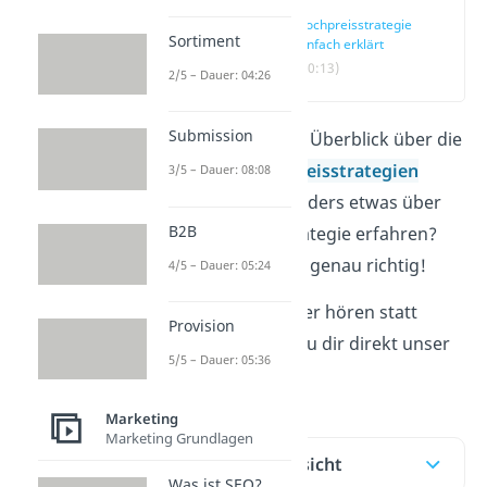
Hochpreisstrategie
Sortiment
einfach erklärt
(00:13)
2/5 – Dauer: 04:26
Submission
Du möchtest den Überblick über die
verschiedenen
Preisstrategien
3/5 – Dauer: 08:08
haben und besonders etwas über
B2B
die Hochpreisstrategie erfahren?
Dann bist du hier genau richtig!
4/5 – Dauer: 05:24
Du möchtest lieber hören statt
Provision
lesen? Dann schau dir direkt unser
5/5 – Dauer: 05:36
Video
an.
Marketing
Marketing Grundlagen
Inhaltsübersicht
Was ist SEO?