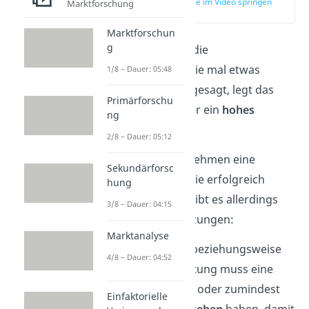
zur Stelle im Video springen
Marktforschung
(00:34)
Marktforschun
g
Schauen wir uns die
Hochpreisstrategie mal etwas
1/8 – Dauer: 05:48
genauer an. Wie gesagt, legt das
Primärforschu
Unternehmen hier ein
hohes
ng
Preisniveau
fest.
2/8 – Dauer: 05:12
Damit ein Unternehmen eine
Sekundärforsc
Hochpreisstrategie erfolgreich
hung
verfolgen kann, gibt es allerdings
3/8 – Dauer: 04:15
einige Voraussetzungen:
Marktanalyse
Das Produkt beziehungsweise
4/8 – Dauer: 04:52
die Dienstleistung muss eine
Marke
tragen oder zumindest
Einfaktorielle