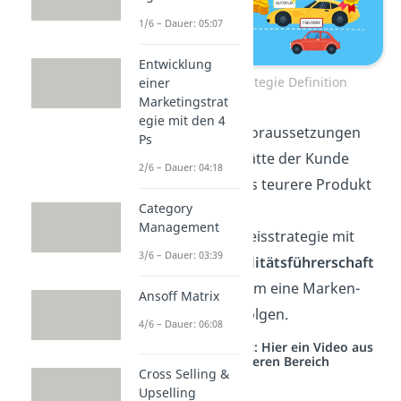
1/6 – Dauer: 05:07
Entwicklung
Hochpreisstrategie Definition
einer
Marketingstrat
egie mit den 4
Wären all diese Voraussetzungen
Ps
nicht gegeben, hätte der Kunde
2/6 – Dauer: 04:18
keinen Anreiz, das teurere Produkt
Category
zu kaufen.
Management
Oft wird diese Preisstrategie mit
3/6 – Dauer: 03:39
dem Ziel der
Qualitätsführerschaft
eingesetzt oder um eine Marken-
Ansoff Matrix
Strategie zu verfolgen.
4/6 – Dauer: 06:08
Studyflix vernetzt: Hier ein Video aus
einem anderen Bereich
Cross Selling &
Upselling