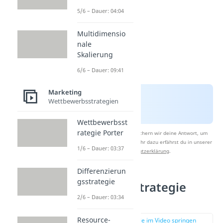
5/6 – Dauer: 04:04
Multidimensio
nale
Skalierung
6/6 – Dauer: 09:41
Marketing
Wettbewerbsstrategien
Wettbewerbsst
rategie Porter
Nach Beantwortung speichern wir deine Antwort, um
Studyflix zu verbessern. Mehr dazu erfährst du in unserer
1/6 – Dauer: 03:37
Datenschutzerklärung
.
Differenzierun
gsstrategie
Hochpreisstrategie
Vorteile
2/6 – Dauer: 03:34
Resource-
zur Stelle im Video springen