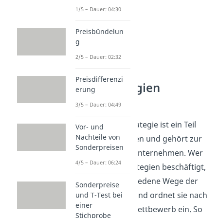
1/5 – Dauer: 04:30
Preisbündelun
g
2/5 – Dauer: 02:32
Preisdifferenzi
Preisstrategien
erung
verstehen
3/5 – Dauer: 04:49
Die Hochpreisstrategie ist ein Teil
Vor- und
Nachteile von
der Preisstrategien und gehört zur
Sonderpreisen
Preispolitik von Unternehmen. Wer
4/5 – Dauer: 06:24
sich mit Preisstrategien beschäftigt,
vergleicht verschiedene Wege der
Sonderpreise
Preisgestaltung und ordnet sie nach
und T-Test bei
einer
Ziel, Markt und Wettbewerb ein. So
Stichprobe