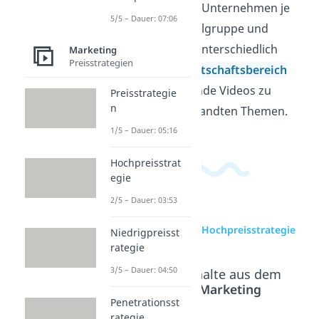
wird klar, warum Unternehmen je
5/5 – Dauer: 07:06
nach Produkt, Zielgruppe und
Marktlage ganz unterschiedlich
Marketing
Preisstrategien
vorgehen. Im
Wirtschaftsbereich
findest du passende Videos zu
Preisstrategie
n
diesem und verwandten Themen.
1/5 – Dauer: 05:16
Hochpreisstrat
egie
2/5 – Dauer: 03:53
zur Videoseite: Hochpreisstrategie
Niedrigpreisst
rategie
3/5 – Dauer: 04:50
Beliebte Inhalte aus dem
Bereich
Marketing
Penetrationsst
rategie