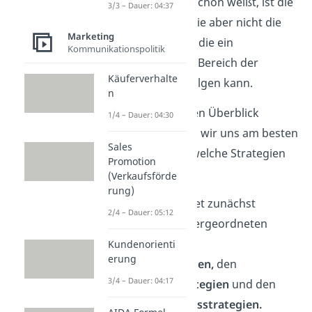
Wie du vielleicht schon weißt, ist die
3/3 – Dauer: 04:37
Hochpreisstrategie aber nicht die
Marketing
einzige Strategie, die ein
Kommunikationspolitik
Unternehmen im Bereich der
Käuferverhalte
Preispolitik
verfolgen kann.
n
Damit du nicht den Überblick
1/4 – Dauer: 04:30
verlierst, schauen wir uns am besten
Sales
noch einmal an, welche Strategien
Promotion
es gibt.
(Verkaufsförde
rung)
Man unterscheidet zunächst
2/4 – Dauer: 05:12
zwischen drei übergeordneten
Strategien: Den
Kundenorienti
erung
Festpreisstrategien,
den
3/4 – Dauer: 04:17
Preisabfolgestrategien
und den
Preiswettbewerbsstrategien.