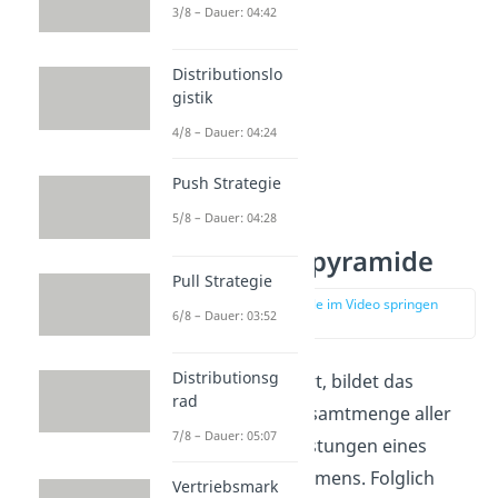
3/8 – Dauer: 04:42
Distributionslo
gistik
4/8 – Dauer: 04:24
Push Strategie
5/8 – Dauer: 04:28
Sortimentspyramide
Pull Strategie
zur Stelle im Video springen
6/8 – Dauer: 03:52
(03:09)
Distributionsg
Wie bereits erklärt, bildet das
rad
Sortiment die Gesamtmenge aller
7/8 – Dauer: 05:07
angebotenen Leistungen eines
Handelsunternehmens. Folglich
Vertriebsmark