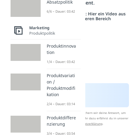
Absatzpolitik
ein
Spezialsortiment
.
6/6 – Dauer: 03:42
Studyflix vernetzt: Hier ein Video aus
einem anderen Bereich
Marketing
Produktpolitik
Produktinnova
tion
1/4 – Dauer: 03:42
Produktvariati
on /
Produktmodifi
kation
2/4 – Dauer: 03:14
Nach Beantwortung speichern wir deine Antwort, um
Produktdiffere
Studyflix zu verbessern. Mehr dazu erfährst du in unserer
nzierung
Datenschutzerklärung
.
3/4 – Dauer: 03:54