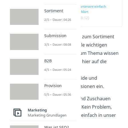
Sortiment einfach
Sortiment
erklärt
(00:12)
2/5 – Dauer: 04:26
Submission
In diesem Beitrag zum Sortiment
erklären wir dir alle wichtigen
3/5 – Dauer: 08:08
Begriffe, die du zum Thema wissen
B2B
musst. Wir gehen hier auf die
Sortimentsarten,
4/5 – Dauer: 05:24
Sortimentspyramide und
Provision
Sortimentsdimensionen ein.
5/5 – Dauer: 05:36
Durch Zuhören und Zuschauen
lernst du besser? Kein Problem,
Marketing
dann schau doch einfach in unser
Marketing Grundlagen
Video
!
Was ist SEO?