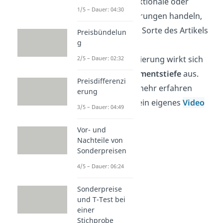
symbolische, funktionale oder
1/5 – Dauer: 04:30
ästhetische Änderungen handeln,
sodass eine neue Sorte des Artikels
Preisbündelun
g
entsteht. Die
Produktdifferenzierung wirkt sich
2/5 – Dauer: 02:32
also auf die
Sortimentstiefe
aus.
Preisdifferenzi
Wenn du hierzu mehr erfahren
erung
willst, haben wir ein eigenes
Video
3/5 – Dauer: 04:49
für dich!
Vor- und
Nachteile von
Sonderpreisen
4/5 – Dauer: 06:24
Sonderpreise
und T-Test bei
einer
Stichprobe