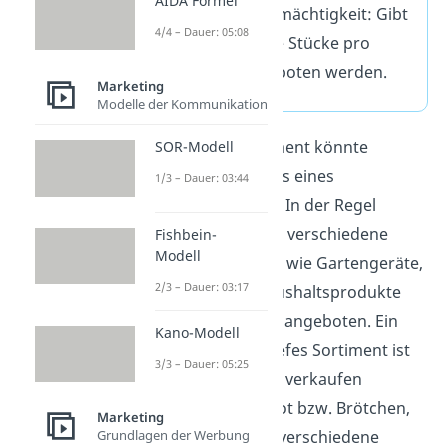
AIDA Formel
Sortimentsmächtigkeit: Gibt
4/4 – Dauer: 05:08
an, wie viele Stücke pro
Sorte angeboten werden.
Marketing
Modelle der Kommunikation
Ein breites Sortiment könnte
SOR-Modell
beispielsweise das eines
1/3 – Dauer: 03:44
Baumarktes sein. In der Regel
werden dort viele verschiedene
Fishbein-
Modell
Produktgruppen, wie Gartengeräte,
2/3 – Dauer: 03:17
Beleuchtung, Haushaltsprodukte
oder Werkzeuge, angeboten. Ein
Kano-Modell
Beispiel für ein tiefes Sortiment ist
3/3 – Dauer: 05:25
eine Bäckerei. Sie verkaufen
hauptsächlich Brot bzw. Brötchen,
Marketing
davon aber viele verschiedene
Grundlagen der Werbung