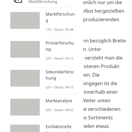
Marktforschung
handelt es sich nämlich nur um die
Gesamtheit der selbst hergestellten
Marktforschun
Leistungen eines produzierenden
g
Unternehmens.
1/8 – Dauer: 05:48
Das Sortiment kann bezüglich Breite
Primärforschu
und Tiefe variieren. Unter
ng
Sortimentsbreite
versteht man die
2/8 – Dauer: 05:12
Vielfalt der angebotenen Produkt-
Sekundärforsc
bzw. Warengruppen. Die
hung
Sortimentstiefe
hingegen ist die
3/8 – Dauer: 04:15
Vielfalt der Güter innerhalb einer
Produktgruppe. Weiter unten
Marktanalyse
erklären wir dir die verschiedenen
4/8 – Dauer: 04:52
Dimensionen eines Sortiments
anhand von Beispielen etwas
Einfaktorielle