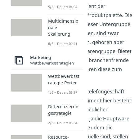
Randsortiment
dient der
5/6 – Dauer: 04:04
Erweiterung der Produktpalette. Die
Multidimensio
Leistungen, die dieser Untergruppe
nale
zugewiesen werden, sind zwar
Skalierung
branchenbezogen, gehören aber
6/6 – Dauer: 09:41
nicht zur Hauptwarengruppe. Bietet
Marketing
der Händler auch branchenfremde
Wettbewerbsstrategien
Güter an, so gehören diese zum
Wettbewerbsst
Zusatzsortiment
.
rategie Porter
Stell dir ein Mobiltelefongeschäft
1/6 – Dauer: 03:37
vor. Das Kernsortiment hier besteht
Differenzierun
aus den unterschiedlichen
gsstrategie
Smartphones, die ja die Hauptware
2/6 – Dauer: 03:34
darstellen. Da sie zudem die
Haupteinnahmequelle sind, stellen
Resource-