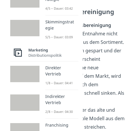
4/5 – Dauer: 03:42
Sortimentsbereinigung
Skimmingstrat
Unter
Sortimentsbereinigung
egie
versteht man die Entnahme nicht
5/5 – Dauer: 03:09
lukrativer Güter aus dem Sortiment.
So werden Kosten gespart und der
Marketing
Distributionspolitik
Umsatz erhöht. Erscheint
beispielsweise eine neue
Direkter
Vertrieb
Spielekonsole auf dem Markt, wird
1/8 – Dauer: 04:41
die Nachfrage nach dem
Vorgängermodell schnell sinken. Als
Indirekter
Reaktion werden
Vertrieb
Elektrofachhändler das alte und
2/8 – Dauer: 04:30
nicht mehr rentable Modell aus dem
Franchising
Absatzprogramm streichen.