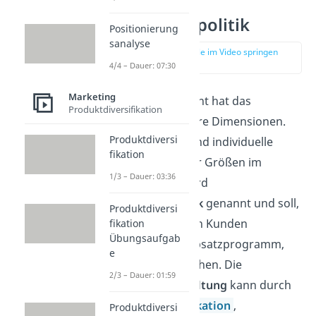
Sortimentspolitik
Positionierung
sanalyse
zur Stelle im Video springen
(01:54)
4/4 – Dauer: 07:30
Marketing
Wie schon erwähnt hat das
Produktdiversifikation
Sortiment mehrere Dimensionen.
Produktdiversi
Die Gestaltung und individuelle
fikation
Anpassung dieser Größen im
1/3 – Dauer: 03:36
Unternehmen wird
Sortimentspolitik
genannt und soll,
Produktdiversi
mit einem auf den Kunden
fikation
Übungsaufgab
abgestimmten Absatzprogramm,
e
den Umsatz erhöhen. Die
2/3 – Dauer: 01:59
Sortimentsgestaltung
kann durch
Produktdiversifikation
,
Produktdiversi