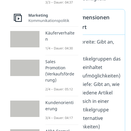
3/3 – Dauer: 04:37
Marketing
Sortimentsdimensionen
Kommunikationspolitik
einfach erklärt
Käuferverhalte
n
Sortimentsbreite: Gibt an,
1/4 – Dauer: 04:30
wie viele
Produkt-/Artikelgruppen das
Sales
Sortiment beinhaltet
Promotion
(Verkaufsförde
(additive Kaufmöglichkeiten)
rung)
Sortimentstiefe: Gibt an, wie
2/4 – Dauer: 05:12
viele verschiedene Artikel
und Sorten sich in einer
Kundenorienti
erung
Produkt-/Artikelgruppe
befinden (alternative
3/4 – Dauer: 04:17
Kaufmöglichkeiten)