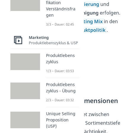
fikation
Produktdifferenzierung
und
Verständnisfra
Sortimentsbereinigung
erfolgen.
gen
Sie fällt im
Marketing Mix
in den
3/3 – Dauer: 02:45
Bereich der
Produktpolitik
.
Marketing
Produktlebenszyklus & USP
Produktlebens
zyklus
1/3 – Dauer: 03:53
Produktlebens
zyklus - Übung
Sortimentsdimensionen
2/3 – Dauer: 03:32
Unique Selling
Man unterscheidet zwischen
Proposition
Sortimentsbreite, Sortimentstiefe
(USP)
und Sortimentsmächtigkeit.