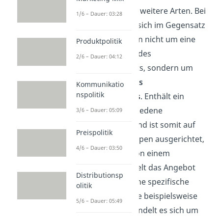
gibt es noch zwei weitere Arten. Bei
1/6 – Dauer: 03:28
ihnen handelt es sich im Gegensatz
zu den Vorherigen nicht um eine
Produktpolitik
Untergliederung des
2/6 – Dauer: 04:12
Gesamtsortiments, sondern um
Eigenschaften des
Kommunikatio
nspolitik
Produktangebots
. Enthält ein
Sortiment verschiedene
3/6 – Dauer: 05:09
Warengruppen und ist somit auf
Preispolitik
mehrere Zielgruppen ausgerichtet,
4/6 – Dauer: 03:50
so spricht man von einem
Vollsortiment
. Zielt das Angebot
Distributionsp
jedoch nur auf eine spezifische
olitik
Zielgruppe ab, wie beispielsweise
5/6 – Dauer: 05:49
Taucher, dann handelt es sich um