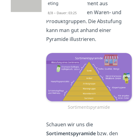
besteht das Sortiment aus
eting
mehreren kleineren Waren- und
8/8 – Dauer: 03:25
Produktgruppen. Die Abstufung
kann man gut anhand einer
Pyramide illustrieren.
Sortimentspyramide
Schauen wir uns die
Sortimentspyramide
bzw. den