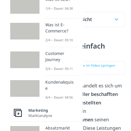
1/4 – Dauer: 04:38
Inhaltsübersicht
Was ist E-
Commerce?
2/4 – Dauer: 05:10
Sortiment einfach
erklärt
Customer
Journey
zur Stelle im Video springen
3/4 – Dauer: 05:11
(00:12)
Kundenakquis
Beim
Sortiment
handelt es sich um
e
die
Gesamtheit aller beschafften
4/4 – Dauer: 04:56
oder selbst hergestellten
Marketing
Leistungen
, die ein
Marktanalyse
Handelsunternehmen
seinen
Kunden anbietet. Diese Leistungen
Absatzmarkt