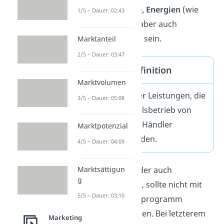
können
Produkte,
Energien
(wie
1/5 – Dauer: 02:43
Strom und Gas), aber auch
Dienstleistungen
sein.
Marktanteil
2/5 – Dauer: 03:47
Sortiment Definition
Marktvolumen
Gesamtzahl aller Leistungen, die
3/5 – Dauer: 05:08
in einem Handelsbetrieb von
Hersteller oder Händler
Marktpotenzial
angeboten werden.
4/5 – Dauer: 04:09
Das Sortiment, oder auch
Marktsättigun
g
Absatzprogramm, sollte nicht mit
5/5 – Dauer: 03:10
dem Produktionsprogramm
verwechselt werden. Bei letzterem
Marketing