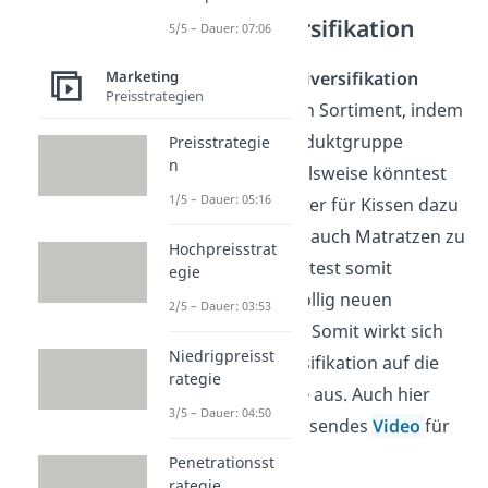
Produktdiversifikation
5/5 – Dauer: 07:06
Bei der
Produktdiversifikation
Marketing
Preisstrategien
erweiterst du dein Sortiment, indem
du eine neue Produktgruppe
Preisstrategie
n
anbietest. Beispielsweise könntest
1/5 – Dauer: 05:16
du dich als Anbieter für Kissen dazu
entscheiden, nun auch Matratzen zu
Hochpreisstrat
verkaufen. Du bietest somit
egie
Produkte einer völlig neuen
2/5 – Dauer: 03:53
Artikelgruppe an. Somit wirkt sich
Niedrigpreisst
die Produktdiversifikation auf die
rategie
Sortimentsbreite
aus. Auch hier
3/5 – Dauer: 04:50
haben wir ein passendes
Video
für
dich.
Penetrationsst
rategie