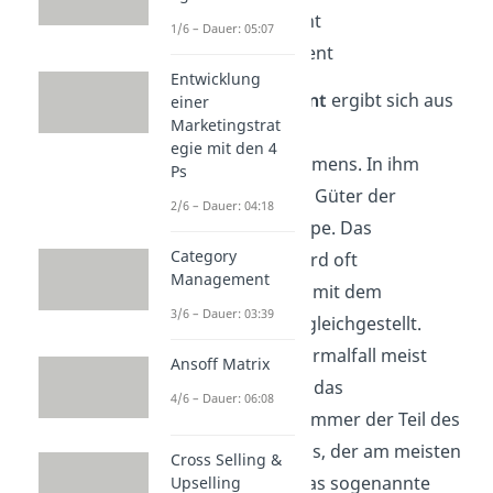
Randsortiment
1/6 – Dauer: 05:07
Zusatzsortiment
Entwicklung
Das
Kernsortiment
ergibt sich aus
einer
Marketingstrat
der Branche des
egie mit den 4
Handelsunternehmens. In ihm
Ps
befinden sich alle Güter der
2/6 – Dauer: 04:18
Hauptwarengruppe. Das
Category
Kernsortiment wird oft
Management
fälschlicherweise mit dem
3/6 – Dauer: 03:39
Grundsortiment gleichgestellt.
Obwohl sie im Normalfall meist
Ansoff Matrix
identisch sind, ist das
4/6 – Dauer: 06:08
Grundsortiment immer der Teil des
Absatzprogramms, der am meisten
Cross Selling &
Umsatz bringt. Das sogenannte
Upselling