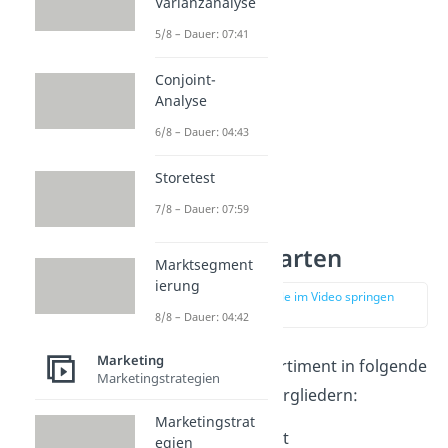
Varianzanalyse
genauer.
5/8 – Dauer: 07:41
Conjoint-
Analyse
6/8 – Dauer: 04:43
Storetest
7/8 – Dauer: 07:59
Sortimentsarten
Marktsegment
ierung
zur Stelle im Video springen
(00:26)
8/8 – Dauer: 04:42
Marketing
Man kann das Sortiment in folgende
Marketingstrategien
Bestandteile untergliedern:
Marketingstrat
Kernsortiment
egien