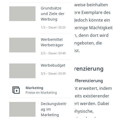
Sorten. Normalerweise beinhalten
Grundsätze
Sortimente mehrere Exemplare des
und Ziele der
Werbung
selben Produkts. Jedoch könnte ein
Beispiel für eine geringe Mächtigkeit
1/3 – Dauer: 03:25
ein Flohmarkt sein, denn dort wird
Werbemittel
Gebrauchtware angeboten, die
Werbeträger
oftmals einmalig ist.
2/3 – Dauer: 03:49
Werbebudget
Produktdifferenzierung
3/3 – Dauer: 03:39
Bei der
Produktdifferenzierung
Marketing
wird das Sortiment erweitert, indem
Preise im Marketing
die Merkmale bereits existierender
Produkte verändert werden. Dabei
Deckungsbeitr
ag im
kann es sich um physische,
Marketing