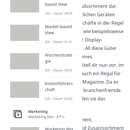
based View
sie auch das Grundsortiment dar.
3/6 – Dauer: 04:09
Neben den eigentlichen Geräten
bieten solche Geschäfte in der Regel
Market-based
auch Zubehör an, wie beispielsweise
View
Schutzhüllen oder Display-
4/6 – Dauer: 01:51
Reinigungstücher. All diese Güter
Nischenstrate
wären somit Teil eines
gie
Randsortiments. Stell dir nun vor, im
5/6 – Dauer: 03:52
Geschäft stünde auch ein Regal für
Zeitschriften und Magazine. Da es
Kostenführers
chaft
sich bei ihnen um branchenfremde
Ware handelt, bilden sie das
6/6 – Dauer: 03:50
Zusatzsortiment.
Marketing
Marketing Mix - 4 P's
Neben Kernsortiment,
Randsortiment und Zusatzsortiment
Marketing Mix