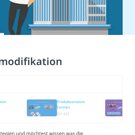
modifikation
tion
Produktvariation
Formen
(01:45)
ategien und möchtest wissen was die