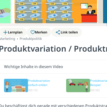
Lernplan
Merken
Link teilen
Marketing
Produktpolitik
Produktvariation / Produkt
Wichtige Inhalte in diesem Video
Produktvariation
Produktvaria
einfach erklärt
Beispiel
(00:13)
(00:50)
Du beschäftigst dich gerade mit verschiedenen Produktstr