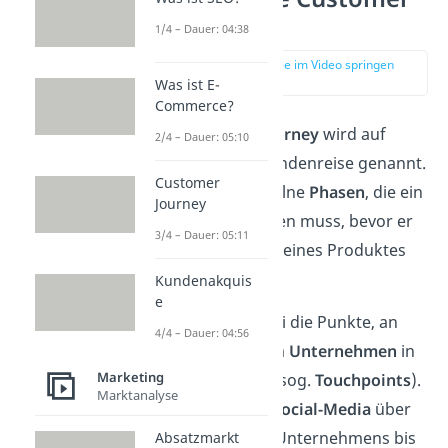
Journey?
1/4 – Dauer: 04:38
zur Stelle im Video springen
(00:14)
Was ist E-
Commerce?
Die
Customer Journey
wird auf
2/4 – Dauer: 05:10
Deutsch auch Kundenreise genannt.
Customer
Sie umfasst einzelne
Phasen
, die ein
Journey
Kunde durchlaufen muss, bevor er
3/4 – Dauer: 05:11
sich für den Kauf eines Produktes
entscheidet.
Kundenakquis
e
Zentral sind dabei die Punkte, an
4/4 – Dauer: 04:56
denen er mit dem
Unternehmen
in
Marketing
Kontakt kommt (sog.
Touchpoints
).
Marktanalyse
Die reichen von
Social-Media
über
die
Website
des Unternehmens bis
Absatzmarkt