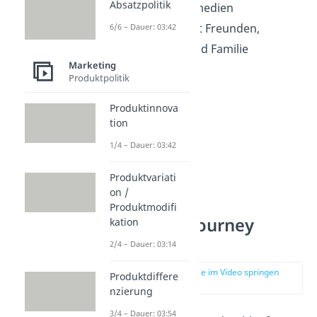
Absatzpolitik
oder in Printmedien
Austausch mit Freunden,
6/6 – Dauer: 03:42
Bekannten und Familie
Marketing
Produktpolitik
Produktinnova
tion
1/4 – Dauer: 03:42
Produktvariati
on /
Produktmodifi
Customer Journey
kation
Phasen
2/4 – Dauer: 03:14
zur Stelle im Video springen
Produktdiffere
(00:46)
nzierung
3/4 – Dauer: 03:54