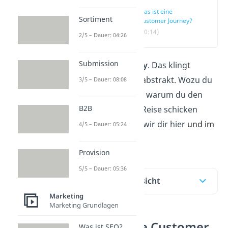
Was ist eine
Sortiment
Customer Journey?
(00:14)
2/5 – Dauer: 04:26
Submission
Customer Journey
. Das klingt
erstmal ziemlich abstrakt. Wozu du
3/5 – Dauer: 08:08
das brauchst und warum du den
B2B
Kunden auf eine Reise schicken
solltest, erklären wir dir hier
und im
4/5 – Dauer: 05:24
Video.
Provision
5/5 – Dauer: 05:36
Inhaltsübersicht
Marketing
Marketing Grundlagen
Was ist eine Customer
Was ist SEO?