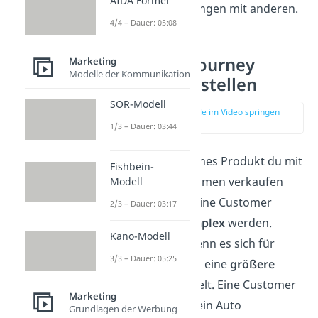
AIDA Formel
seine Erfahrungen mit anderen.
4/4 – Dauer: 05:08
Customer Journey
Marketing
Modelle der Kommunikation
Mapping erstellen
SOR-Modell
zur Stelle im Video springen
(02:12)
1/3 – Dauer: 03:44
Je nachdem, welches Produkt du mit
Fishbein-
deinem Unternehmen verkaufen
Modell
möchtest, kann eine Customer
2/3 – Dauer: 03:17
Journey sehr
komplex
werden.
Kano-Modell
Insbesondere, wenn es sich für
3/3 – Dauer: 05:25
deine Kunden um eine
größere
Investition
handelt. Eine Customer
Marketing
Journey wird für ein Auto
Grundlagen der Werbung