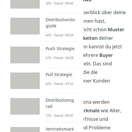
3/8 – Dauer: 04:42
Wenn du einen Überblick über deine
Distributionslo
Zielgruppe gewonnen hast,
gistik
erkennst du vielleicht schon
Muster
4/8 – Dauer: 04:24
oder Gemeinsamkeiten
deiner
Kunden. Aus denen kannst du jetzt
Push Strategie
eine oder auch mehrere
Buyer
5/8 – Dauer: 04:28
Personas
entwickeln. Das sind
fiktive Personen, die die
Pull Strategie
Eigenschaften deiner Kunden
6/8 – Dauer: 03:52
widerspiegeln.
Distributionsg
In der Buyer Persona werden
rad
hauptsächlich
Merkmale
wie Alter,
7/8 – Dauer: 05:07
Geschlecht, Bedürfnisse und
Wünsche, Ziele und Probleme
Vertriebsmark