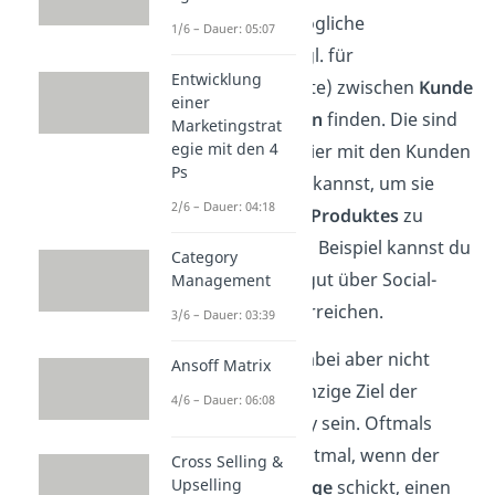
verhalten und mögliche
1/6 – Dauer: 05:07
Touchpoints
(engl. für
Entwicklung
Berührungspunkte) zwischen
Kunde
einer
und Unternehmen
finden. Die sind
Marketingstrat
egie mit den 4
wichtig, weil du hier mit den Kunden
Ps
in Kontakt treten kannst, um sie
2/6 – Dauer: 04:18
vom
Kauf deines Produktes
zu
überzeugen. Zum Beispiel kannst du
Category
jüngere Kunden gut über Social-
Management
Media-Beiträge erreichen.
3/6 – Dauer: 03:39
Der
Kauf
muss dabei aber nicht
Ansoff Matrix
unbedingt das einzige Ziel der
4/6 – Dauer: 06:08
Customer Journey sein. Oftmals
reicht es auch erstmal, wenn der
Cross Selling &
Upselling
Kunde eine
Anfrage
schickt, einen