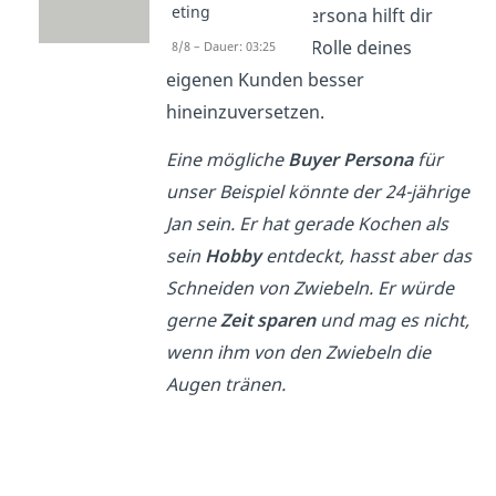
eting
dargestellt. Die Persona hilft dir
dabei, dich in die Rolle deines
8/8 – Dauer: 03:25
eigenen Kunden besser
hineinzuversetzen.
Eine mögliche
Buyer Persona
für
unser Beispiel könnte der 24-jährige
Jan sein. Er hat gerade Kochen als
sein
Hobby
entdeckt, hasst aber das
Schneiden von Zwiebeln. Er würde
gerne
Zeit sparen
und mag es nicht,
wenn ihm von den Zwiebeln die
Augen tränen.