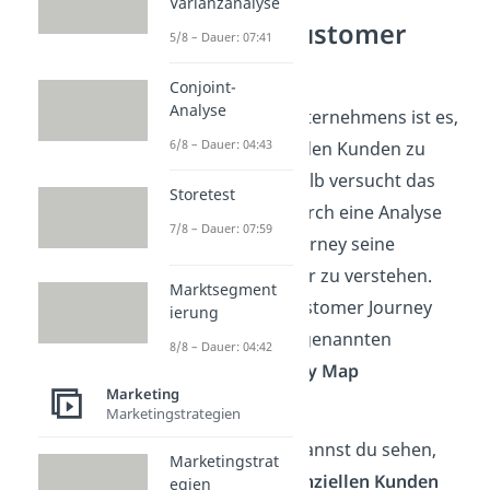
Varianzanalyse
Ziele der Customer
5/8 – Dauer: 07:41
Journey
Conjoint-
Analyse
Das Ziel eines Unternehmens ist es,
6/8 – Dauer: 04:43
sein
Produkt
an den Kunden zu
verkaufen. Deshalb versucht das
Storetest
Unternehmen durch eine Analyse
7/8 – Dauer: 07:59
der Customer Journey seine
Zielgruppe
besser zu verstehen.
Marktsegment
Dazu wird die Customer Journey
ierung
meist in einer sogenannten
8/8 – Dauer: 04:42
Customer Journey Map
Marketing
festgehalten.
Marketingstrategien
Auf dieser Map kannst du sehen,
Marketingstrat
wie sich die
potenziellen Kunden
egien