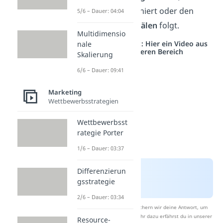
Newsletter
abonniert oder den
5/6 – Dauer: 04:04
Social-Media-Kanälen
folgt.
Multidimensio
Studyflix vernetzt: Hier ein Video aus
nale
einem anderen Bereich
Skalierung
6/6 – Dauer: 09:41
Marketing
Wettbewerbsstrategien
Wettbewerbsst
rategie Porter
1/6 – Dauer: 03:37
Differenzierun
gsstrategie
2/6 – Dauer: 03:34
Nach Beantwortung speichern wir deine Antwort, um
Studyflix zu verbessern. Mehr dazu erfährst du in unserer
Resource-