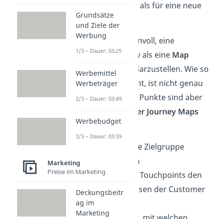
aufwändiger sein als für eine neue
Grundsätze
Pfanne.
und Ziele der
Werbung
Deshalb ist es sinnvoll, eine
1/3 – Dauer: 03:25
Customer Journey als eine
Map
(engl. für Karte) darzustellen. Wie so
Werbemittel
eine Karte aussieht, ist nicht genau
Werbeträger
festgelegt. Einige Punkte sind aber
2/3 – Dauer: 03:49
bei allen Customer Journey Maps
Werbebudget
gleich
:
3/3 – Dauer: 03:39
sie sind auf die Zielgruppe
zugeschnitten
Marketing
Preise im Marketing
sie ordnet die Touchpoints den
einzelnen Phasen der Customer
Deckungsbeitr
Journey zu
ag im
Marketing
sie beschreibt, mit welchen