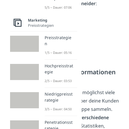
einen
Zwiebelschneider
:
5/5 – Dauer: 07:06
Marketing
Preisstrategien
Preisstrategie
n
1/5 – Dauer: 05:16
Hochpreisstrat
Schritt 1: Informationen
egie
sammeln
2/5 – Dauer: 03:53
Zuerst solltest du möglichst viele
Niedrigpreisst
rategie
Informationen
über deine Kunden
und deine Zielgruppe sammeln.
3/5 – Dauer: 04:50
Dabei helfen dir
verschiedene
Penetrationsst
Quellen
: Interne Statistiken,
rategie