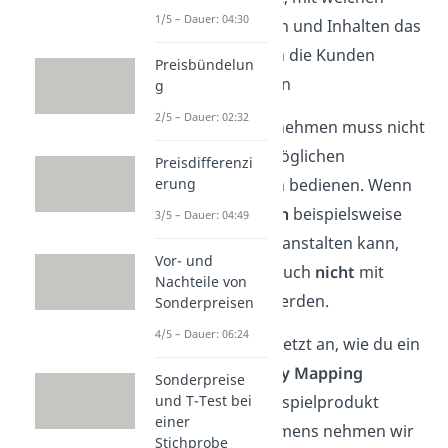
1/5 – Dauer: 04:30
Informationen und Inhalten das
Unternehmen die Kunden
Preisbündelun
bedienen kann
g
2/5 – Dauer: 02:32
Tipp:
Dein Unternehmen muss nicht
unbedingt
alle
möglichen
Preisdifferenzi
Touchpoints auch bedienen. Wenn
erung
das
Unternehmen
beispielsweise
3/5 – Dauer: 04:49
keine Messen veranstalten kann,
Vor- und
muss der Punkt auch
nicht
mit
Nachteile von
aufgenommen werden.
Sonderpreisen
4/5 – Dauer: 06:24
Schauen wir uns jetzt an, wie du ein
Customer Journey Mapping
Sonderpreise
anfertigst. Als Beispielprodukt
und T-Test bei
einer
deines Unternehmens nehmen wir
Stichprobe