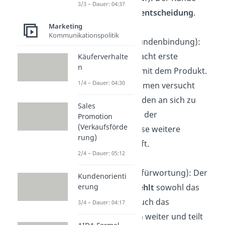
3/3 – Dauer: 04:37
trifft die
Kaufentscheidung
.
Marketing
Kommunikationspolitik
Retention
(Kundenbindung):
Der Kunde macht erste
Käuferverhalte
n
Erfahrungen
mit dem Produkt.
1/4 – Dauer: 04:30
Das Unternehmen versucht
jetzt, den Kunden an sich zu
Sales
binden, damit der
Promotion
(Verkaufsförde
möglicherweise weitere
rung)
Produkte kauft.
2/4 – Dauer: 05:12
Advocacy
(Befürwortung): Der
Kundenorienti
Kunde
empfiehlt
sowohl das
erung
Produkt als auch das
3/4 – Dauer: 04:17
Unternehmen weiter und teilt