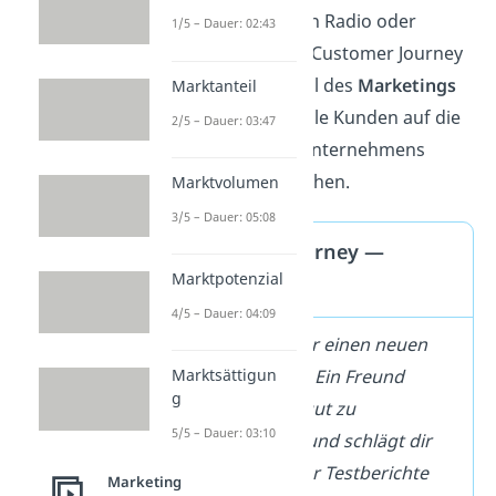
hin zu
Werbung
in Radio oder
1/5 – Dauer: 02:43
Printmedien. Die Customer Journey
ist deshalb ein Teil des
Marketings
Marktanteil
und soll potenzielle Kunden auf die
2/5 – Dauer: 03:47
Produkte eines Unternehmens
aufmerksam machen.
Marktvolumen
3/5 – Dauer: 05:08
Customer Journey —
Marktpotenzial
Beispiel
4/5 – Dauer: 04:09
Du möchtest dir einen neuen
Laptop
kaufen. Ein Freund
Marktsättigun
g
empfiehlt
dir, gut zu
5/5 – Dauer: 03:10
recherchieren und schlägt dir
eine Website für Testberichte
Marketing