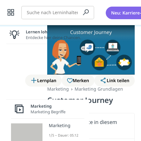
Suche
Neu: Karriere
Lernen lohnt sich!
Entdecke hier deine Chancen.
Lernplan
Merken
Link teilen
Marketing
Marketing Grundlagen
Customer Journey
Marketing
Marketing Begriffe
Wichtige Inhalte in diesem
Marketing
Video
1/5 – Dauer: 05:12