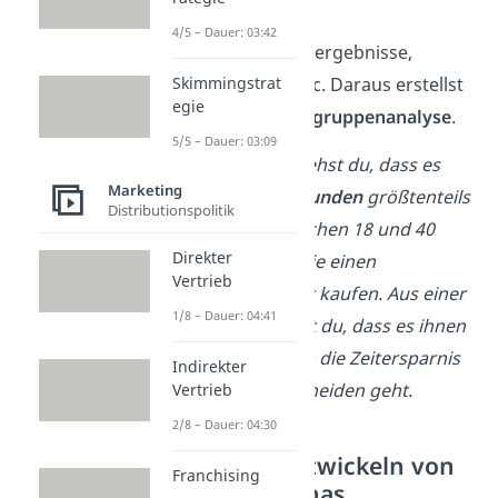
Umfragen,
4/5 – Dauer: 03:42
Marktforschungsergebnisse,
Foreneinträge, etc. Daraus erstellst
Skimmingstrat
egie
du dann eine
Zielgruppenanalyse
.
5/5 – Dauer: 03:09
Beispielsweise siehst du, dass es
Marketing
sich bei deinen
Kunden
größtenteils
Distributionspolitik
um Männer zwischen 18 und 40
Direkter
Jahren handelt, die einen
Vertrieb
Zwiebelschneider kaufen. Aus einer
1/8 – Dauer: 04:41
Umfrage
erfährst du, dass es ihnen
insbesondere um die Zeitersparnis
Indirekter
beim Zwiebelschneiden geht.
Vertrieb
2/8 – Dauer: 04:30
Schritt 2: Entwickeln von
Franchising
Buyer Personas