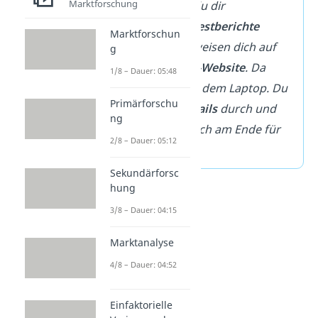
Marktforschung
vor. Dort liest du dir
verschiedene
Testberichte
Marktforschun
durch. Die verweisen dich auf
g
eine
Hersteller-Website
. Da
1/8 – Dauer: 05:48
suchst du nach dem Laptop. Du
Primärforschu
liest dir die
Details
durch und
ng
entscheidest dich am Ende für
2/8 – Dauer: 05:12
ein Modell.
Sekundärforsc
hung
3/8 – Dauer: 04:15
Marktanalyse
4/8 – Dauer: 04:52
Einfaktorielle