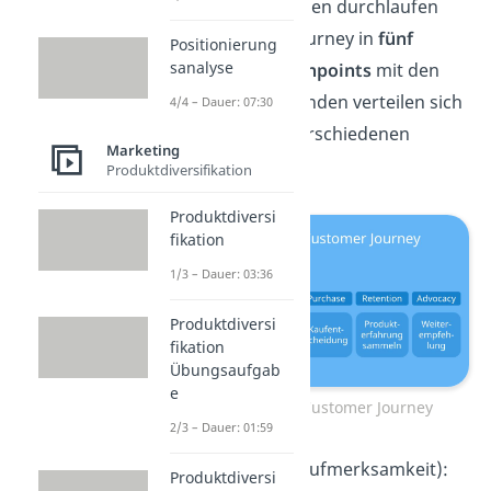
Die meisten Kunden durchlaufen
eine Customer Journey in
fünf
Positionierung
sanalyse
Phasen
. Die
Touchpoints
mit den
(potenziellen) Kunden verteilen sich
4/4 – Dauer: 07:30
dabei über die verschiedenen
Marketing
Phasen hinweg.
Produktdiversifikation
Produktdiversi
fikation
1/3 – Dauer: 03:36
Produktdiversi
fikation
Übungsaufgab
e
5 Phasen der Customer Journey
2/3 – Dauer: 01:59
Awareness
(Aufmerksamkeit):
Produktdiversi