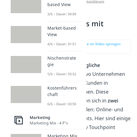
Datenschutzerklärung
.
based View
3/6 – Dauer: 04:09
Touchpoints mit
Market-based
Kunden
View
zur Stelle im Video springen
4/6 – Dauer: 01:51
(01:48)
Nischenstrate
gie
Es gibt einige
mögliche
Kontaktpunkte
, wo Unternehmen
5/6 – Dauer: 03:52
mit potenziellen Kunden in
Kostenführers
Berührung kommen. Diese
chaft
Touchpoints lassen sich in
zwei
6/6 – Dauer: 03:50
Kategorien
einteilen: Online- und
Marketing
Offline-Touchpoints. Hier sind einige
Marketing Mix - 4 P's
Customer Journey Touchpoint
Beispiele:
Marketing Mix