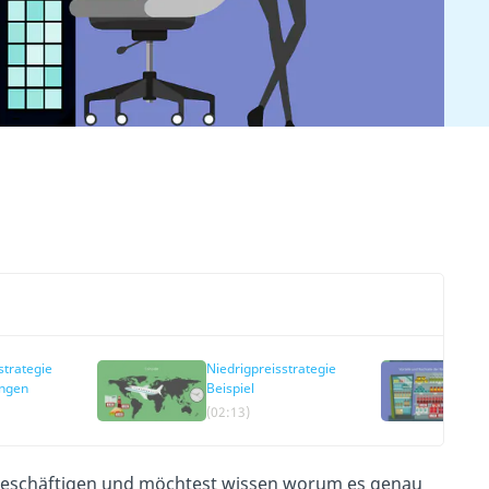
strategie
Niedrigpreisstrategie
ungen
Beispiel
(02:13)
eschäftigen und möchtest wissen worum es genau