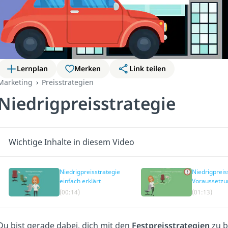
Lernplan
Merken
Link teilen
Marketing
Preisstrategien
Niedrigpreisstrategie
Wichtige Inhalte in diesem Video
Niedrigpreisstrategie
Niedrigpreis
einfach erklärt
Voraussetz
(00:14)
(01:13)
Du bist gerade dabei, dich mit den
Festpreisstrategien
zu b