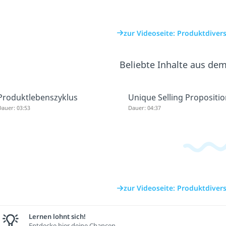
zur Videoseite: Produktdiver
Beliebte Inhalte aus de
Produktlebenszyklus
Unique Selling Propositi
auer: 03:53
Dauer: 04:37
zur Videoseite: Produktdiver
Lernen lohnt sich!
Entdecke hier deine Chancen.