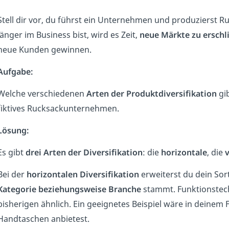
Stell dir vor, du führst ein Unternehmen und produzierst 
länger im Business bist, wird es Zeit,
neue Märkte zu erschl
neue Kunden gewinnen.
Aufgabe:
Welche verschiedenen
Arten der Produktdiversifikation
gib
fiktives Rucksackunternehmen.
Lösung:
Es gibt
drei Arten der Diversifikation
: die
horizontale
, die
v
Bei der
horizontalen Diversifikation
erweiterst du dein Sor
Kategorie beziehungsweise Branche
stammt. Funktionstech
bisherigen ähnlich. Ein geeignetes Beispiel wäre in deinem 
Handtaschen anbietest.