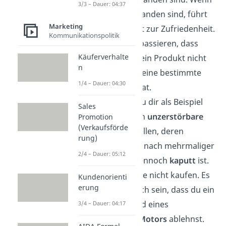
3/3 – Dauer: 04:37
sie nicht vorhanden sind, führt
Marketing
das aber nicht zur Zufriedenheit.
Kommunikationspolitik
Es kann also passieren, dass
Käuferverhalte
dein Kunde dein Produkt nicht
n
kauft, weil es eine bestimmte
1/4 – Dauer: 04:30
Eigenschaft hat.
Hier kannst du dir als Beispiel
Sales
eine eigentlich
unzerstörbare
Promotion
(Verkaufsförde
Pfanne
vorstellen, deren
rung)
Beschichtung nach mehrmaliger
2/4 – Dauer: 05:12
Benutzung dennoch
kaputt
ist.
Du würdest sie nicht kaufen. Es
Kundenorienti
erung
kann aber auch sein, dass du ein
Auto aufgrund eines
3/4 – Dauer: 04:17
bestimmten
Motors
ablehnst.