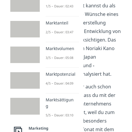
bezeichnet. Damit kannst du als
1/5 – Dauer: 02:43
Unternehmen die Wünsche eines
Kunden bei der Herstellung
Marktanteil
beziehungsweise Entwicklung von
2/5 – Dauer: 03:47
Produkten berücksichtigen. Das
Modell wurde von Noriaki Kano
Marktvolumen
entwickelt, der in Japan
3/5 – Dauer: 05:08
Kundenwünsche
und
-
anforderungen
analysiert hat.
Marktpotenzial
4/5 – Dauer: 04:09
Vielleicht ist es dir auch schon
einmal passiert, dass du mit der
Marktsättigun
Leistung eines Unternehmens
g
unzufrieden warst, weil du zum
5/5 – Dauer: 03:10
Beispiel ein nicht besonders
Marketing
freundliches Telefonat mit dem