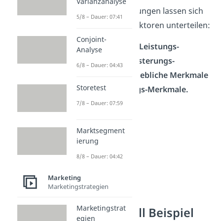
Varianzanalyse
Kundenanforderungen lassen sich
5/8 – Dauer: 07:41
in 5 Merkmale/Faktoren unterteilen:
Conjoint-
Basis-Merkmale, Leistungs-
Analyse
Merkmale, Begeisterungs-
6/8 – Dauer: 04:43
Merkmale, Unerhebliche Merkmale
Storetest
und Rückweisungs-Merkmale.
7/8 – Dauer: 07:59
Marktsegment
ierung
8/8 – Dauer: 04:42
Marketing
Marketingstrategien
Marketingstrat
Kano Modell Beispiel
egien