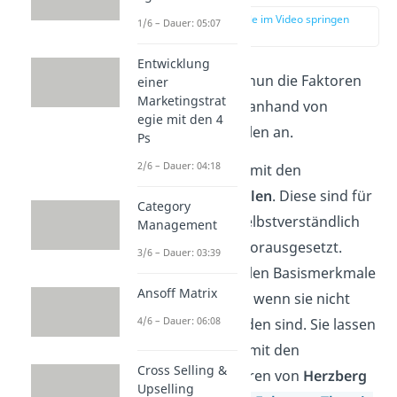
zur Stelle im Video springen
1/6 – Dauer: 05:07
(01:12)
Entwicklung
Schauen wir uns nun die Faktoren
einer
Marketingstrat
im Kano Modells anhand von
egie mit den 4
einzelnen Beispielen an.
Ps
2/6 – Dauer: 04:18
Beginnen wir mit den
Basismerkmalen
. Diese sind für
Category
die Kunden selbstverständlich
Management
und werden vorausgesetzt.
3/6 – Dauer: 03:39
Manchmal fallen Basismerkmale
Ansoff Matrix
auch erst auf, wenn sie nicht
4/6 – Dauer: 06:08
mehr vorhanden sind. Sie lassen
sich sehr gut mit den
Cross Selling &
Hygienefaktoren von
Herzberg
Upselling