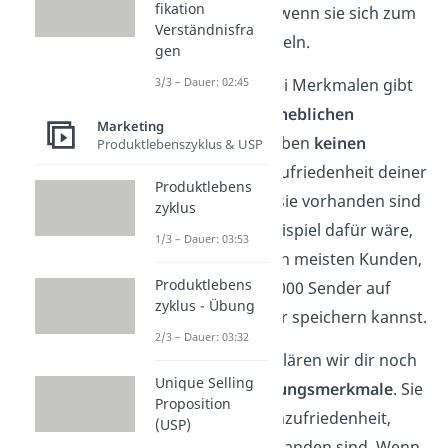
fikation
werden können, wenn sie sich zum
Verständnisfra
Standard entwickeln.
gen
Neben diesen drei Merkmalen gibt
3/3 – Dauer: 02:45
es noch die
Unerheblichen
Marketing
Merkmale
. Sie haben
keinen
Produktlebenszyklus & USP
Einfluss
auf die Zufriedenheit deiner
Produktlebens
Kunden, egal ob sie vorhanden sind
zyklus
oder nicht. Ein Beispiel dafür wäre,
1/3 – Dauer: 03:53
zumindest bei den meisten Kunden,
Produktlebens
ob du mehr als 1000 Sender auf
zyklus - Übung
deinem Fernseher speichern kannst.
2/3 – Dauer: 03:32
Als letztes erklären wir dir noch
Unique Selling
die
Rückweisungsmerkmale
. Sie
Proposition
sorgen für Unzufriedenheit,
(USP)
wenn sie vorhanden sind. Wenn