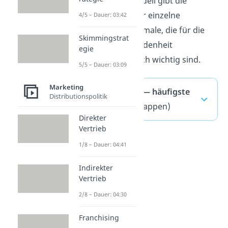
Das Kano Modell gibt die
Auskunft über einzelne
4/5 – Dauer: 03:42
Produktmerkmale, die für die
Skimmingstrat
Kundenzufriedenheit
egie
unterschiedlich wichtig sind.
5/5 – Dauer: 03:09
Marketing
Kano-Modell — häufigste
Distributionspolitik
Fragen
(ausklappen)
Direkter
Vertrieb
1/8 – Dauer: 04:41
Indirekter
Vertrieb
2/8 – Dauer: 04:30
Franchising