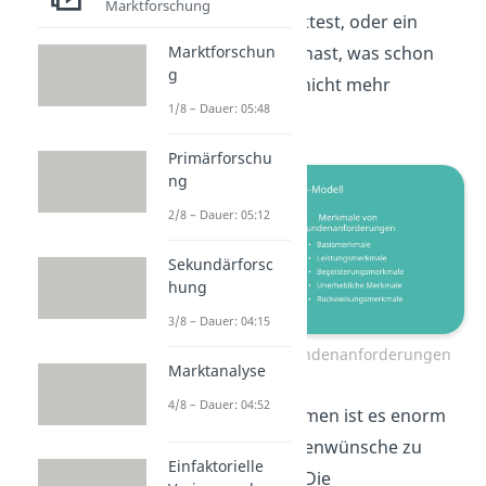
Marktforschung
Kundendienst hattest, oder ein
Produkt gekauft hast, was schon
Marktforschun
g
nach kurzer Zeit nicht mehr
1/8 – Dauer: 05:48
funktioniert hat.
Primärforschu
ng
2/8 – Dauer: 05:12
Sekundärforsc
hung
3/8 – Dauer: 04:15
Merkmale von Kundenanforderungen
Marktanalyse
4/8 – Dauer: 04:52
Für ein Unternehmen ist es enorm
wichtig, die Kundenwünsche zu
Einfaktorielle
berücksichtigen. Die