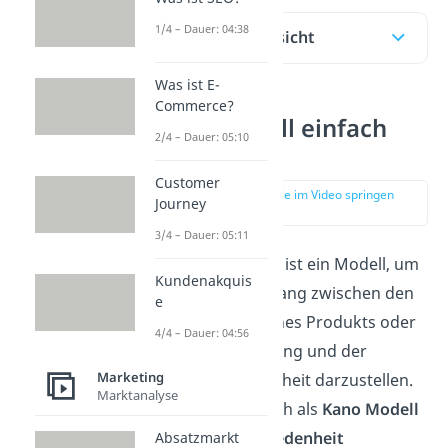
1/4 – Dauer: 04:38
Inhaltsübersicht
Was ist E-
Commerce?
Kano Modell einfach
2/4 – Dauer: 05:10
erklärt
Customer
zur Stelle im Video springen
Journey
(00:14)
3/4 – Dauer: 05:11
Das
Kano-Modell
ist ein Modell, um
Kundenakquis
den Zusammenhang zwischen den
e
Eigenschaften eines Produkts oder
4/4 – Dauer: 04:56
einer Dienstleistung und der
Marketing
Kundenzufriedenheit darzustellen.
Marktanalyse
Es wird somit auch als
Kano Modell
der Kundenzufriedenheit
Absatzmarkt