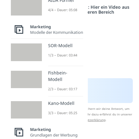
AIDA Formel
Studyflix vernetzt: Hier ein Video aus
4/4 – Dauer: 05:08
einem anderen Bereich
Marketing
Modelle der Kommunikation
SOR-Modell
1/3 – Dauer: 03:44
Fishbein-
Modell
2/3 – Dauer: 03:17
Kano-Modell
Nach Beantwortung speichern wir deine Antwort, um
3/3 – Dauer: 05:25
Studyflix zu verbessern. Mehr dazu erfährst du in unserer
Datenschutzerklärung
.
Marketing
Grundlagen der Werbung