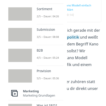
Kano Modell einfach
Sortiment
erklärt
(00:14)
2/5 – Dauer: 04:26
Submission
Du beschäftigst dich gerade mit der
Kommunikationspolitik
und weißt
3/5 – Dauer: 08:08
nicht, was du mit dem Begriff Kano
B2B
Modell anfangen sollst? Wir
erklären dir das Kano Modell
4/5 – Dauer: 05:24
anhand einer Grafik und einem
Provision
Beispiel.
5/5 – Dauer: 05:36
Du möchtest lieber zuhören statt
lesen? Dann schau dir direkt unser
Marketing
Video
an.
Marketing Grundlagen
Was ist SEO?