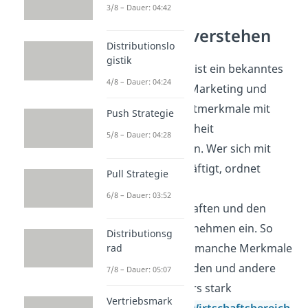
3/8 – Dauer: 04:42
Marketing verstehen
Distributionslo
gistik
Das Kano-Modell ist ein bekanntes
4/8 – Dauer: 04:24
Modell aus dem Marketing und
zeigt, wie Produktmerkmale mit
Push Strategie
Kundenzufriedenheit
5/8 – Dauer: 04:28
zusammenhängen. Wer sich mit
Marketing beschäftigt, ordnet
Pull Strategie
Kundenwünsche,
6/8 – Dauer: 03:52
Produkteigenschaften und den
Nutzen für Unternehmen ein. So
Distributionsg
wird klar, warum manche Merkmale
rad
nur erwartet werden und andere
7/8 – Dauer: 05:07
Kunden besonders stark
Vertriebsmark
überzeugen. Im
Wirtschaftsbereich