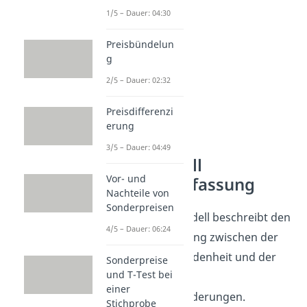
1/5 – Dauer: 04:30
Preisbündelun
g
2/5 – Dauer: 02:32
Preisdifferenzi
erung
3/5 – Dauer: 04:49
Kano Modell
Vor- und
Zusammenfassung
Nachteile von
Sonderpreisen
Das Kano Modell beschreibt den
4/5 – Dauer: 06:24
Zusammenhang zwischen der
Kundenzufriedenheit und der
Sonderpreise
und T-Test bei
Erfüllung von
einer
Kundenanforderungen.
Stichprobe