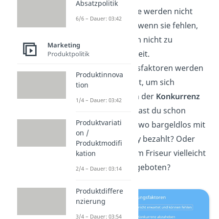
Absatzpolitik
begeistern. Sie werden nicht
6/6 – Dauer: 03:42
erwartet und wenn sie fehlen,
führt das auch nicht zu
Marketing
Unzufriedenheit.
Produktpolitik
Begeisterungsfaktoren werden
Produktinnova
häufig genutzt, um sich
tion
zusätzlich von der
Konkurrenz
1/4 – Dauer: 03:42
abzuheben. Hast du schon
Produktvariati
einmal irgendwo bargeldlos mit
on /
deinem Handy bezahlt? Oder
Produktmodifi
wurde dir beim Friseur vielleicht
kation
ein Kaffee angeboten?
2/4 – Dauer: 03:14
Produktdiffere
nzierung
3/4 – Dauer: 03:54