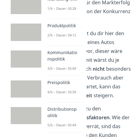
sind wichtig für den Markterfolg
1/6 – Dauer: 03:28
und um sich von der Konkurrenz
abzuheben.
Produktpolitik
Als Beispiel kannst du dir hier den
2/6 – Dauer: 04:12
Benzinverbrauch
eines Autos
merken. Stell dir vor, dieser wäre
Kommunikatio
nspolitik
extrem hoch.
Damit wärst du je
nach Auto natürlich
nicht
besonders
3/6 – Dauer: 05:09
zufrieden.
Ist der Verbrauch aber
Preispolitik
niedriger
als erwartet, kann das
4/6 – Dauer: 03:50
deine
Zufriedenheit
steigern.
Kommen wir zu den
Distributionsp
olitik
Begeisterungsfaktoren
. Wie der
5/6 – Dauer: 05:49
Name schon verrät, sind das
Merkmale, die den Kunden