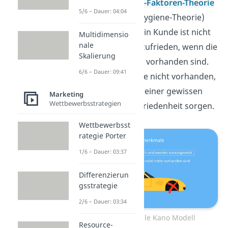
in seiner
Zwei-Faktoren-Theorie
5/6 – Dauer: 04:04
(Motivation-Hygiene-Theorie)
vergleichen. Ein Kunde ist nicht
Multidimensio
nale
automatisch zufrieden, wenn die
Skalierung
Basisfaktoren vorhanden sind.
6/6 – Dauer: 09:41
Aber wären sie nicht vorhanden,
würde das zu einer gewissen
Marketing
Wettbewerbsstrategien
Kundenunzufriedenheit sorgen.
Wettbewerbsst
rategie Porter
1/6 – Dauer: 03:37
Differenzierun
gsstrategie
2/6 – Dauer: 03:34
Basismerkmale Kano Modell
Resource-