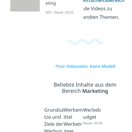
eting
findest du passende Videos zu
8/8 – Dauer: 03:25
diesem und verwandten Themen.
zur Videoseite: Kano-Modell
Beliebte Inhalte aus dem
Bereich
Marketing
Grundsä
Werbem
Werbeb
tze und
ittel
udget
Ziele der
Werbetr
Dauer: 03:39
Werbun
äger