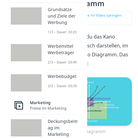
Kano Diagramm
Grundsätze
zur Stelle im Video springen
und Ziele der
(04:10)
Werbung
1/3 – Dauer: 03:25
Natürlich kannst du das Kano
Modell auch grafisch darstellen, im
Werbemittel
Werbeträger
sogenannten Kano Diagramm. Das
2/3 – Dauer: 03:49
sieht dann so aus:
Werbebudget
3/3 – Dauer: 03:39
Marketing
Preise im Marketing
Deckungsbeitr
ag im
Kano Diagramm
Marketing