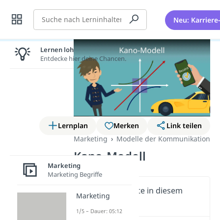
Suche
Neu: Karriere
Lernen lohnt sich!
Entdecke hier deine Chancen.
Lernplan
Merken
Link teilen
Marketing
Modelle der Kommunikation
Kano-Modell
Marketing
Marketing Begriffe
Wichtige Inhalte in diesem
Marketing
Video
1/5 – Dauer: 05:12