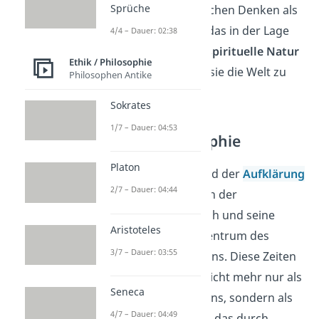
Sprüche
Mensch im mittelalterlichen Denken als
ein Wesen dargestellt, das in der Lage
4/4 – Dauer: 02:38
ist, seine
geistige
und
spirituelle Natur
Ethik / Philosophie
zu vereinen und durch sie die Welt zu
Philosophen Antike
begreifen.
Sokrates
1/7 – Dauer: 04:53
Moderne Philosophie
Platon
Mit der
Renaissance
und der
Aufklärung
2/7 – Dauer: 04:44
begann eine neue Ära in der
Philosophie. Der Mensch und seine
Aristoteles
Vernunft
rückten ins Zentrum des
3/7 – Dauer: 03:55
philosophischen Denkens. Diese Zeiten
sahen den Menschen nicht mehr nur als
Seneca
Teil eines göttlichen Plans, sondern als
4/7 – Dauer: 04:49
eigenständiges Wesen
, das durch