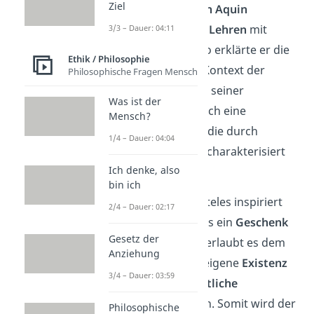
Ziel
Denker wie
Thomas von Aquin
kombinierten
religiöse Lehren
mit
3/3 – Dauer: 04:11
aristotelischer
Logik
. So erklärte er die
Ethik / Philosophie
menschliche Natur im Kontext der
Philosophische Fragen Mensch
göttlichen Ordnung
. In seiner
Was ist der
Sichtweise ist der Mensch eine
Mensch?
besondere Schöpfung, die durch
1/4 – Dauer: 04:04
Vernunft
und
Glauben
charakterisiert
Ich denke, also
wird.
bin ich
Thomas war von Aristoteles inspiriert
2/4 – Dauer: 02:17
und sah die
Vernunft
als ein
Geschenk
Gesetz der
Gottes
an. Diese Gabe erlaubt es dem
Anziehung
Menschen, über seine eigene
Existenz
3/4 – Dauer: 03:59
zu reflektieren und
göttliche
Wahrheiten
zu erfassen. Somit wird der
Philosophische