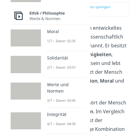
zur Stelle im Video springen
(00:14)
Ethik / Philosophie
Werte & Normen
Der
Mensch
ist ein hoch entwickeltes
Moral
Lebewesen
und wird wissenschaftlich
1/7 – Dauer: 02:35
auch
Homo sapiens
genannt. Er besitzt
komplexe
kognitive Fähigkeiten
,
Solidarität
Sprache, Selbstbewusstsein und lebt
2/7 – Dauer: 03:57
Kultur. Außerdem besitzt der Mensch
die Fähigkeit zur
Reflexion
,
Moral
und
Werte und
Ethik
.
Normen
3/7 – Dauer: 03:45
Biologisch gesehen gehört der Mensch
zur Familie der
Primaten
. Im Vergleich
Integrität
mit anderen Tieren weist der
4/7 – Dauer: 04:30
Mensch eine einzigartige Kombination