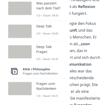
Was passiert
in dem das
Bewusstsein
als
Reflexion
nach dem Tod?
einer objektiven Realität fungiert.
1/3 – Dauer: 04:33
Aristoteles
wiederum legte den Fokus
Deep Talk
auf die
praktische Vernunft
und das
2/3 – Dauer: 02:05
soziale Bewusstsein
des Menschen. Er
definierte den Menschen als „
zoon
Deep Talk
politikon
“, also ein Wesen, das in
Fragen
Gemeinschaften
existiert und sich durch
3/3 – Dauer: 02:47
seine Fähigkeit zur
Kommunikation
Ethik / Philosophie
auszeichnet. Für Aristoteles war das
Fragen zum Nachdenken
rationale Denken
das entscheidende
Fragen zum
Merkmal, das den Menschen prägt. Die
Nachdenken
Fähigkeit zur
Moral
sah er als eine
1/3 – Dauer: 02:21
praktische
Kompetenz
. Sie manifestierte
sich in der Ausübung von
Tugenden