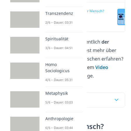
Was ist der Mensch?
Transzendenz
(00:14)
2/6 – Dauer: 03:31
Spiritualität
Du fragst dich,
was
eigentlich
der
3/6 – Dauer: 04:51
Mensch ist
und möchtest mehr über
das Besondere am Menschen erfahren?
Homo
Im Beitrag
und in unserem
Video
Sociologicus
erfährst du alles Wichtige.
4/6 – Dauer: 05:31
Metaphysik
Inhaltsübersicht
5/6 – Dauer: 03:03
Anthropologie
Was ist der Mensch?
6/6 – Dauer: 03:44