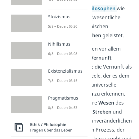
In der
Antike
haben
Philosophen
wie
Stoizismus
Platon
und
Aristoteles
wesentliche
Beiträge zum philosophischen
5/8 – Dauer: 05:30
Verständnis
des
Menschen
geleistet.
Nihilismus
Platon sah den Menschen vor allem
6/8 – Dauer: 03:08
durch seine
Seele
und
Vernunft
definiert. Er betrachtete die Vernunft als
Existenzialismus
den
edelsten Teil
der Seele, der es dem
7/8 – Dauer: 03:15
Menschen ermöglicht, universelle
moralische Wahrheiten
zu erkennen.
Pragmatismus
Für Platon war das wahre
Wesen
des
8/8 – Dauer: 04:53
Menschen tief mit dem
Streben
und
Erkennen
von idealen, unveränderlichen
Ethik / Philosophie
Formen verknüpft — ein Prozess, der
Fragen über das Leben
über die materielle Welt hinausgeht und