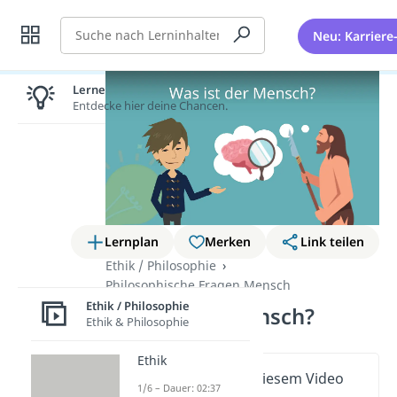
Suche
Neu: Karriere
Lernen lohnt sich!
Entdecke hier deine Chancen.
Lernplan
Merken
Link teilen
Ethik / Philosophie
Philosophische Fragen Mensch
Ethik / Philosophie
Was ist der Mensch?
Ethik & Philosophie
Ethik
Wichtige Inhalte in diesem Video
1/6 – Dauer: 02:37