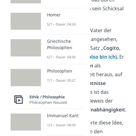
Vernunft
und
Reflexion
sein Schicksal
Homer
gestalten kann.
5/7 – Dauer: 04:24
René
Descartes
, oft als Vater der
modernen Philosophie
angesehen,
Griechische
prägte den berühmten Satz „
Cogito,
Philosophen
ergo sum
“
(Ich denke, also bin ich).
Er
6/7 – Dauer: 04:56
stellte damit das
Denken
als
Philosophen
fundamentale Gewissheit heraus, auf
7/7 – Dauer: 05:27
der alle anderen
Erkenntnisse
aufbauen. Für Descartes ist das
Ethik / Philosophie
bewusste Denken der Beweis der
Philosophen Neuzeit
eigenen
Existenz
und
Unabhängigkeit
.
Immanuel Kant
Immanuel
Kant
erweiterte diese Idee,
1/3 – Dauer: 04:39
indem er die
Vernunft
in den