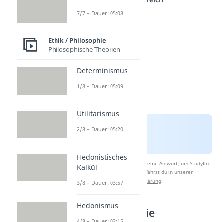
7/7 – Dauer: 05:08
Ethik / Philosophie
Philosophische Theorien
Determinismus
1/8 – Dauer: 05:09
Utilitarismus
2/8 – Dauer: 05:20
Hedonistisches
Nach Beantwortung speichern wir deine Antwort, um Studyflix
Kalkül
zu verbessern. Mehr dazu erfährst du in unserer
Datenschutzerklärung
.
3/8 – Dauer: 03:57
Hedonismus
Antike Philosophie
4/8 – Dauer: 03:15