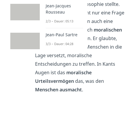
Mittelpunkt seiner Philosophie stellte.
Jean-Jacques
Rousseau
Für Kant war
Moral
nicht nur eine Frage
des Wissens ist, sondern auch eine
2/3 – Dauer: 05:13
Frage der
Fähigkeit
, nach
moralischen
Jean-Paul Sartre
Grundsätzen
zu handeln. Er glaubte,
3/3 – Dauer: 04:28
dass die Vernunft den Menschen in die
Lage versetzt, moralische
Entscheidungen zu treffen. In Kants
Augen ist das
moralische
Urteilsvermögen
das, was den
Menschen ausmacht
.