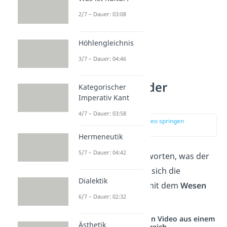
2/7 – Dauer: 03:08
Höhlengleichnis
3/7 – Dauer: 04:46
Der Mensch in der
Kategorischer
Imperativ Kant
Philosophie
4/7 – Dauer: 03:58
zur Stelle im Video springen
(01:41)
Hermeneutik
5/7 – Dauer: 04:42
Um die Frage zu beantworten, was der
Mensch ist, beschäftigt sich die
Dialektik
Philosophie
vor allem mit dem
Wesen
6/7 – Dauer: 02:32
des Menschen.
Studyflix vernetzt: Hier ein Video aus einem
Ästhetik
anderen Bereich