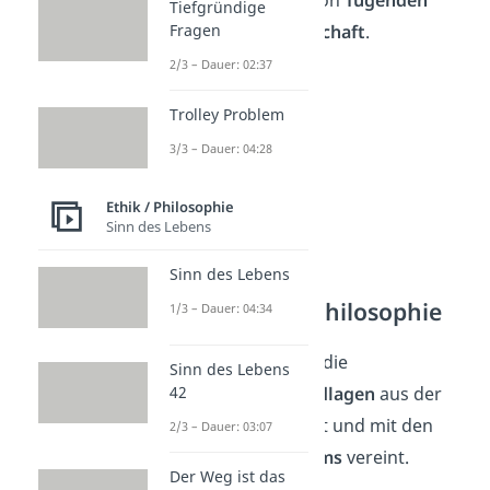
Tiefgründige
Fragen
innerhalb der
Gemeinschaft
.
2/3 – Dauer: 02:37
Trolley Problem
3/3 – Dauer: 04:28
Ethik / Philosophie
Sinn des Lebens
Sinn des Lebens
Mittelalterliche Philosophie
1/3 – Dauer: 04:34
Im
Mittelalter
wurden die
Sinn des Lebens
philosophischen Grundlagen
aus der
42
Antike
weiterentwickelt und mit den
2/3 – Dauer: 03:07
Lehren des
Christentums
vereint.
Der Weg ist das