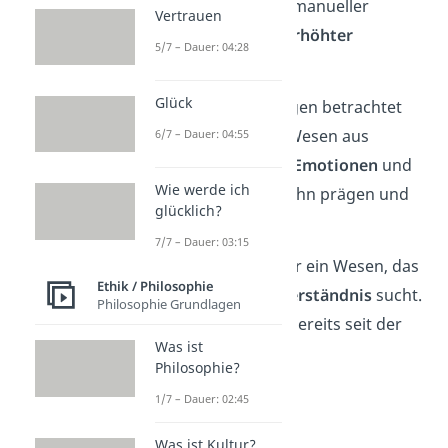
aus aufrechtem
Gang
, manueller
Vertrauen
Geschicklichkeit
und
erhöhter
5/7 – Dauer: 04:28
Gehirngröße
auf.
Glück
Die
Psychologie
hingegen betrachtet
den Menschen als ein Wesen aus
6/7 – Dauer: 04:55
komplexen
Gedanken
,
Emotionen
und
Wie werde ich
Verhaltensweisen
, die ihn prägen und
glücklich?
unterscheiden.
7/7 – Dauer: 03:15
In der
Philosophie
ist er ein Wesen, das
Ethik / Philosophie
nach
Sinn
und
Selbstverständnis
sucht.
Philosophie Grundlagen
Das ist eine Frage, die bereits seit der
Was ist
Antike diskutiert wird.
Philosophie?
1/7 – Dauer: 02:45
Was ist Kultur?