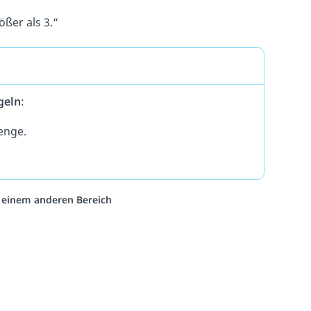
rößer als 3.“
geln
:
Menge.
s einem anderen Bereich