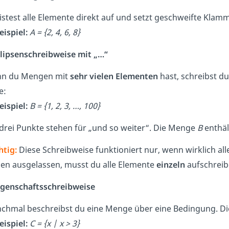
listest alle Elemente direkt auf und setzt geschweifte Kla
eispiel:
A = {2, 4, 6, 8}
Ellipsenschreibweise mit „…“
n du Mengen mit
sehr vielen Elementen
hast, schreibst d
e:
eispiel:
B = {1, 2, 3, …, 100}
 drei Punkte stehen für „und so weiter“. Die Menge
B
enthält
htig:
Diese Schreibweise funktioniert nur, wenn wirklich all
len ausgelassen, musst du alle Elemente
einzeln
aufschrei
Eigenschaftsschreibweise
chmal beschreibst du eine Menge über eine Bedingung. Die
eispiel:
C = {x | x > 3}