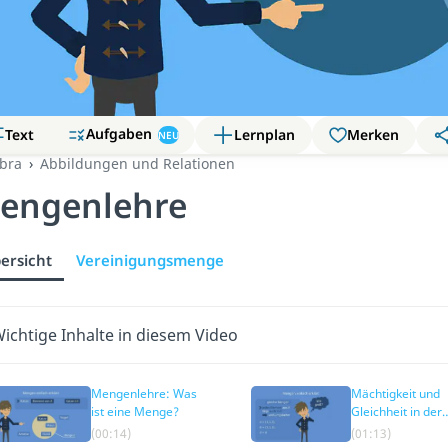
Aufgaben
Text
Lernplan
Merken
NEU
bra
Abbildungen und Relationen
engenlehre
ersicht
Vereinigungsmenge
ichtige Inhalte in diesem Video
Mengenlehre: Was
Mächtigkeit und
ist eine Menge?
Gleichheit in der
Mengenlehre
(00:14)
(01:13)