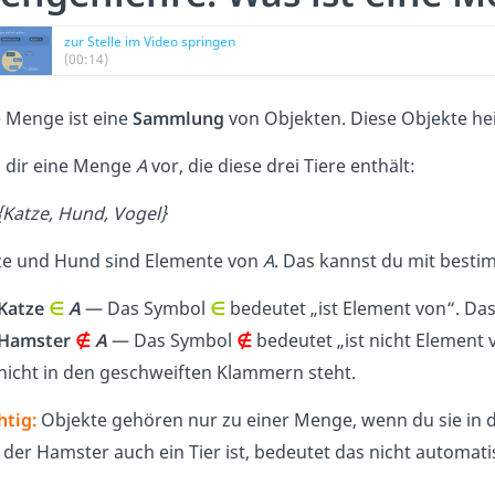
zur Stelle im Video springen
(00:14)
e Menge ist eine
Sammlung
von Objekten. Diese Objekte h
l dir eine Menge
A
vor, die diese drei Tiere enthält:
{Katze, Hund, Vogel}
ze und Hund sind Elemente von
A
. Das kannst du mit bes
Katze
∈
A
— Das Symbol
∈
bedeutet „ist Element von“. Das
Hamster
∉
A
— Das Symbol
∉
bedeutet „ist nicht Element
nicht in den geschweiften Klammern steht.
htig:
Objekte gehören nur zu einer Menge, wenn du sie in 
 der Hamster auch ein Tier ist, bedeutet das nicht automat