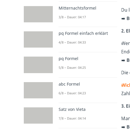
Mitternachtsformel
Du 
3/8 – Dauer: 04:17
➡️
B
2. 
pq Formel einfach erklärt
Wen
4/8 – Dauer: 04:33
End
pq Formel
➡️
B
5/8 – Dauer: 04:25
Die
abc Formel
Wic
Zah
6/8 – Dauer: 04:23
3. 
Satz von Vieta
Man
7/8 – Dauer: 04:14
➡️
B