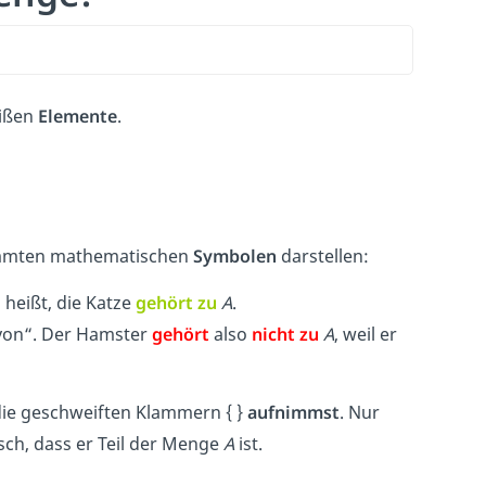
eißen
Elemente
.
timmten mathematischen
Symbolen
darstellen:
 heißt, die Katze
gehört zu
A
.
 von“. Der Hamster
gehört
also
nicht zu
A
, weil er
die geschweiften Klammern { }
aufnimmst
. Nur
isch, dass er Teil der Menge
A
ist.