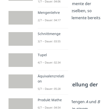
1/7 – Dauer: 04:06
Funktion für zwei Elemente der
Definitionsmenge dieselben, so
Mengenlehre
müssen die beiden Elemente bereits
2/7 – Dauer: 04:17
gleich sein.
Schnittmenge
3/7 – Dauer: 03:55
Tupel
4/7 – Dauer: 02:34
Äquivalenzrelati
on
Grafische Darstellung der
Injektivität
5/7 – Dauer: 05:28
Produkt Mathe
Werden die beiden Mengen
A
und
B
6/7 – Dauer: 04:54
mit ihren Elementen in einem