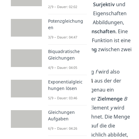
Die Begriffe
Injektiv
,
Surjektiv
und
2/9 – Dauer: 02:02
Bijektiv
beschreiben Eigenschaften
Potenzgleichung
von Funktionen bzw. Abbildungen,
en
also
Abbildungseigenschaften
. Eine
3/9 – Dauer: 04:47
Abbildung oder eine Funktion ist eine
eindeutige Zuordnung
zwischen zwei
Biquadratische
Mengen
A
und B.
Gleichungen
4/9 – Dauer: 04:05
Durch eine Abbildung
f
wird also
jedem Element
aus der der
Exponentialgleic
hungen lösen
Definitionsmenge
A
genau ein
Element
aus der
Zielmenge
B
5/9 – Dauer: 03:46
zugeordnet. Dieses Element
y
wird
Gleichungen
auch mit
bezeichnet. Die Menge
Aufgaben
der Elemente aus
B
, auf die die
6/9 – Dauer: 04:26
Abbildung auch tatsächlich abbildet,