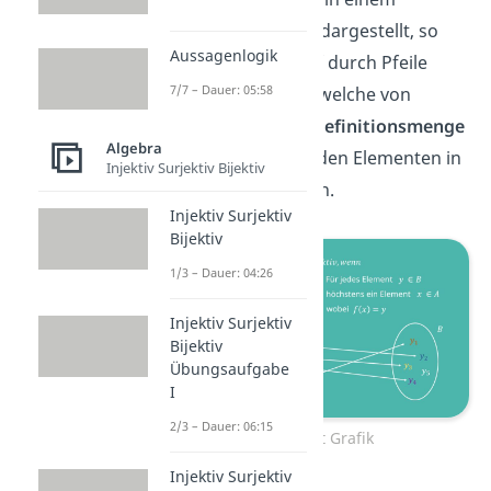
Mengen-Diagramm
dargestellt, so
Aussagenlogik
kann die Abbildung f durch Pfeile
7/7 – Dauer: 05:58
dargestellt werden, welche von
Elementen aus der
Definitionsmenge
Algebra
zu den entsprechenden Elementen in
Injektiv Surjektiv Bijektiv
der
Zielmenge
laufen.
Injektiv Surjektiv
Bijektiv
1/3 – Dauer: 04:26
Injektiv Surjektiv
Bijektiv
Übungsaufgabe
I
2/3 – Dauer: 06:15
Injektivität Grafik
Injektiv Surjektiv