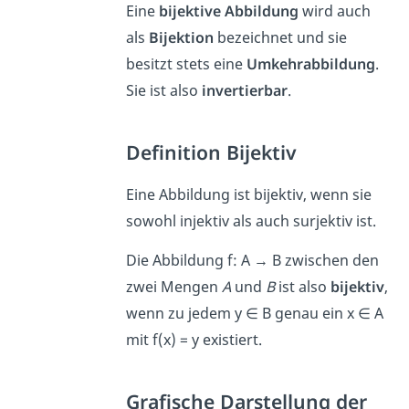
Eine
bijektive Abbildung
wird auch
als
Bijektion
bezeichnet und sie
besitzt stets eine
Umkehrabbildung
.
Sie ist also
invertierbar
.
Definition Bijektiv
Eine Abbildung ist bijektiv, wenn sie
sowohl injektiv als auch surjektiv ist.
Die Abbildung f: A → B zwischen den
zwei Mengen
A
und
B
ist also
bijektiv
,
wenn zu jedem y ∈ B genau ein x ∈ A
mit f(x) = y existiert.
Grafische Darstellung der