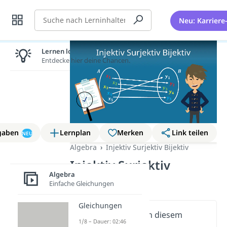
Suche
Neu: Karriere
Lernen lohnt sich!
Entdecke hier deine Chancen.
gaben
Lernplan
Merken
Link teilen
NEU
Algebra
Injektiv Surjektiv Bijektiv
Injektiv Surjektiv
Algebra
Bijektiv
Einfache Gleichungen
Gleichungen
Wichtige Inhalte in diesem
1/8 – Dauer: 02:46