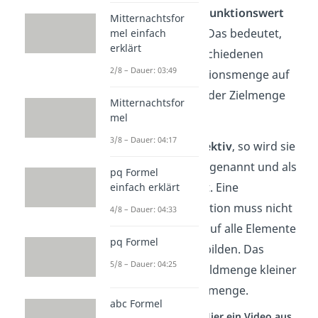
maximal einmal als
Funktionswert
Mitternachtsfor
angenommen wird. Das bedeutet,
mel einfach
erklärt
dass keine zwei verschiedenen
2/8 – Dauer: 03:49
Elemente der Definitionsmenge auf
das gleiche Element der Zielmenge
Mitternachtsfor
abgebildet werden.
mel
3/8 – Dauer: 04:17
Ist eine Funktion
injektiv
, so wird sie
auch
linkseindeutig
genannt und als
pq Formel
Injektion
bezeichnet. Eine
einfach erklärt
linkseindeutige Funktion muss nicht
4/8 – Dauer: 04:33
per Voraussetzung auf alle Elemente
pq Formel
in der Zielmenge abbilden. Das
5/8 – Dauer: 04:25
bedeutet, dass die Bildmenge kleiner
sein kann als die Zielmenge.
abc Formel
Studyflix vernetzt: Hier ein Video aus