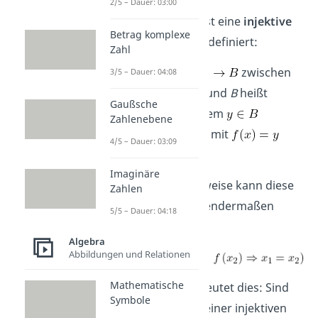
2/5 – Dauer: 03:00
Konkret formuliert ist eine
injektive
Betrag komplexe
Abbildung
wie folgt definiert:
Zahl
Eine Abbildung
zwischen
3/5 – Dauer: 04:08
den zwei Mengen
A
und
B
heißt
Gaußsche
injektiv, wenn zu jedem
Zahlenebene
höchstens ein
mit
4/5 – Dauer: 03:09
existiert.
Imaginäre
In formaler Schreibweise kann diese
Zahlen
Definition auch folgendermaßen
5/5 – Dauer: 04:18
notiert werden:
Algebra
Abbildungen und Relationen
Mathematische
Ausgesprochen bedeutet dies: Sind
Symbole
die Funktionswerte einer injektiven