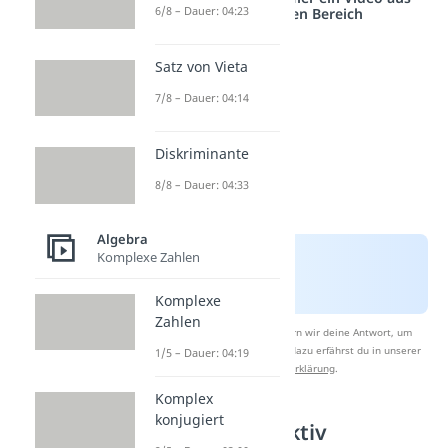
6/8 – Dauer: 04:23
einem anderen Bereich
Satz von Vieta
7/8 – Dauer: 04:14
Diskriminante
8/8 – Dauer: 04:33
Algebra
Komplexe Zahlen
Komplexe
Zahlen
Nach Beantwortung speichern wir deine Antwort, um
Studyflix zu verbessern. Mehr dazu erfährst du in unserer
1/5 – Dauer: 04:19
Datenschutzerklärung
.
Komplex
konjugiert
Definition Injektiv