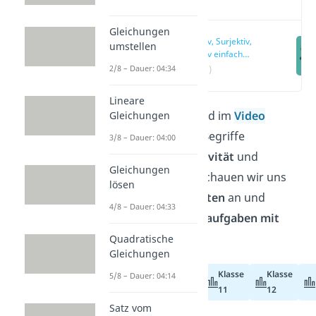
Video
Gleichungen
Injektiv, Surjektiv,
umstellen
Bijektiv einfach
erklärt
2/8 – Dauer: 04:34
(00:13)
Lineare
In diesem Beitrag und im
Video
Gleichungen
erklären wir dir die Begriffe
3/8 – Dauer: 04:00
Injektivität
,
Surjektivität
und
Gleichungen
Bijektivität
. Dabei schauen wir uns
lösen
wichtige Eigenschaften
an und
4/8 – Dauer: 04:33
zeigen viele
Beispielaufgaben mit
Lösungen
.
Quadratische
Gleichungen
Klasse
Klasse
5/8 – Dauer: 04:14
Abiturvorbereitung
11
12
Satz vom