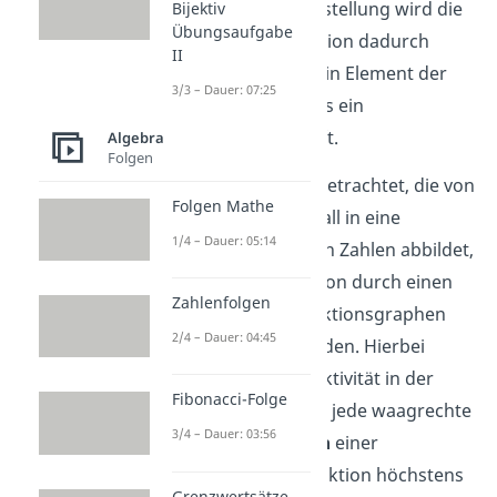
In einer solchen Darstellung wird die
Bijektiv
Übungsaufgabe
Injektivität der Funktion dadurch
II
deutlich, dass auf kein Element der
3/3 – Dauer: 07:25
Zielmenge
B
mehr als ein
Abbildungspfeil
trifft.
Algebra
Folgen
Wird eine Funktion betrachtet, die von
Folgen Mathe
einem reellen Intervall in eine
1/4 – Dauer: 05:14
Teilmenge der reellen Zahlen abbildet,
so kann diese Funktion durch einen
Zahlenfolgen
herkömmlichen Funktionsgraphen
2/4 – Dauer: 04:45
veranschaulicht werden. Hierbei
spiegelt sich die Injektivität in der
Fibonacci-Folge
Tatsache wider, dass jede waagrechte
3/4 – Dauer: 03:56
Gerade den
Graphen
einer
linkseindeutigen Funktion höchstens
Grenzwertsätze