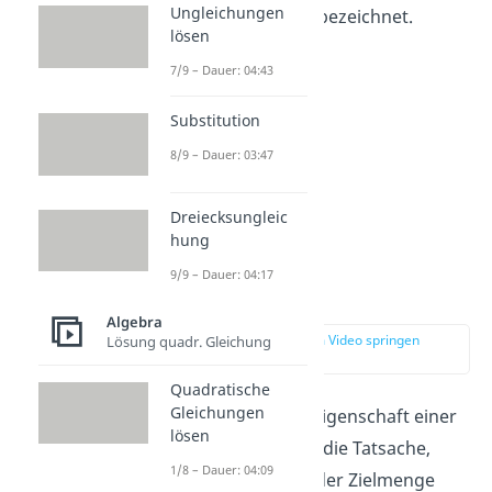
Ungleichungen
wird als
Bildmenge
bezeichnet.
lösen
7/9 – Dauer: 04:43
Substitution
8/9 – Dauer: 03:47
Dreiecksungleic
hung
9/9 – Dauer: 04:17
Injektiv
Algebra
zur Stelle im Video springen
Lösung quadr. Gleichung
(00:53)
Quadratische
Gleichungen
Die
Injektivität
als Eigenschaft einer
lösen
Funktion beschreibt die Tatsache,
1/8 – Dauer: 04:09
dass jedes Element der Zielmenge