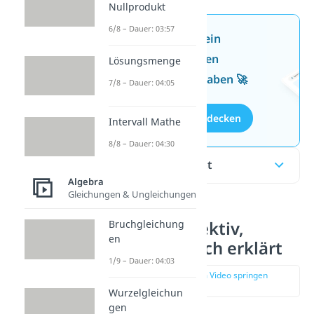
Nullprodukt
6/8 – Dauer: 03:57
Jetzt neu: Teste dein
Wissen mit unseren
Lösungsmenge
kostenlosen Aufgaben 🚀
7/8 – Dauer: 04:05
Aufgaben entdecken
Intervall Mathe
8/8 – Dauer: 04:30
Inhaltsübersicht
Algebra
Gleichungen & Ungleichungen
Injektiv, Surjektiv,
Bruchgleichung
en
Bijektiv einfach erklärt
1/9 – Dauer: 04:03
zur Stelle im Video springen
(00:13)
Wurzelgleichun
gen