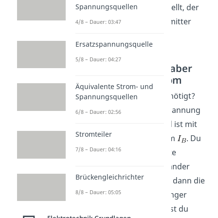
Kollektorstrom
dargestellt, der
Spannungsquellen
aber vom Kollektor zum Emitter
4/8 – Dauer: 03:47
fließt.
Ersatzspannungsquelle
5/8 – Dauer: 04:27
Kleiner Basisstrom, aber
großer Kollektorstrom
Äquivalente Strom- und
Und was hast du dafür benötigt?
Spannungsquellen
Nur eine relativ geringe Spannung
6/8 – Dauer: 02:56
, was gleichbedeutend ist mit
Stromteiler
einem geringen Basisstrom
. Du
7/8 – Dauer: 04:16
hast also diese drei dotierte
Schichten, die klug miteinander
Brückengleichrichter
verbunden sind. Indem du dann die
8/8 – Dauer: 05:05
Basis kurz anpustest (geringer
Basisstrom
), verursachst du