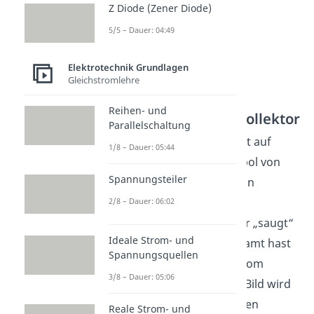
Z Diode (Zener Diode)
5/5 – Dauer: 04:49
Elektrotechnik Grundlagen
Gleichstromlehre
Reihen- und
Von der Basis zum Kollektor
Parallelschaltung
In der oberen Diode wartet auf
1/8 – Dauer: 05:44
diese Elektronen der Pluspol von
Spannungsteiler
. Dadurch werden sie in
Richtung des Kollektors
2/8 – Dauer: 06:02
beschleunigt; der Kollektor „saugt“
Ideale Strom- und
die Elektronen auf. Insgesamt hast
Spannungsquellen
du also einen Stromfluss vom
3/8 – Dauer: 05:06
Emitter zum Kollektor. Im Bild wird
das üblicherweise durch den
Reale Strom- und