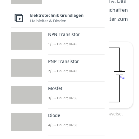
dabei verloren? Nur etwa 1%. Das
heißt 99% der Elektronen schaffen
Elektrotechnik Grundlagen
den ganzen Weg vom Emitter zum
Halbleiter & Dioden
Kollektor.
NPN Transistor
1/5 – Dauer: 04:45
PNP Transistor
2/5 – Dauer: 04:43
Mosfet
3/5 – Dauer: 04:36
NPN Transistor Funktionsweise.
Diode
4/5 – Dauer: 04:38