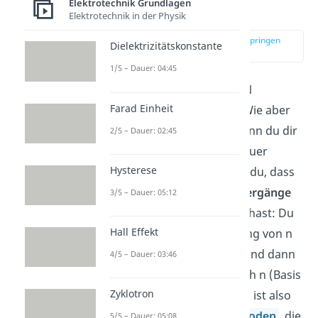
Elektrotechnik Grundlagen
Funktion
Elektrotechnik in der Physik
zur Stelle im Video springen
Dielektrizitätskonstante
(02:27)
1/5 – Dauer: 04:45
Du weißt nun, wie der NPN
Farad Einheit
Transistor aufgebaut ist. Wie aber
funktioniert er genau? Wenn du dir
2/5 – Dauer: 02:45
den Aufbau nochmal genauer
Hysterese
anschaust, dann erkennst du, dass
du im Prinzip
zwei p-n-Übergänge
3/5 – Dauer: 05:12
miteinander „verbunden“ hast: Du
Hall Effekt
hast einmal einen Übergang von n
nach p (Emitter zu Basis) und dann
4/5 – Dauer: 03:46
einen Übergang von p nach n (Basis
Zyklotron
zu Kollektor). Die Situation ist also
ähnlich zu der von
zwei Dioden
, die
5/5 – Dauer: 05:08