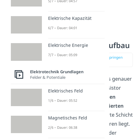
5/7 – Dauer: 04:57
Elektrische Kapazität
6/7 – Dauer: 04:01
NPN Transistor Aufbau
Elektrische Energie
7/7 – Dauer: 05:09
zur Stelle im Video springen
(00:47)
Elektrotechnik Grundlagen
Felder & Potentiale
Lass uns den Aufbau etwas genauer
anschauen. Der NPN Transistor
Elektrisches Feld
besteht aus
zwei n-dotierten
1/6 – Dauer: 05:52
Schichten
und
einer p-dotierten
Schicht
, wobei die p-dotierte Schicht
Magnetisches Feld
zwischen den beiden anderen liegt.
2/6 – Dauer: 06:38
Die n-dotierte Schicht, die der