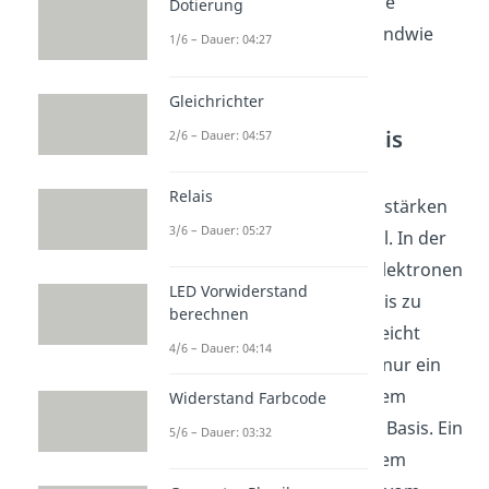
in Sperrrichtung gepolt. Die
Dotierung
Situation hat sich also irgendwie
1/6 – Dauer: 04:27
nicht wirklich geändert.
Gleichrichter
Vom Emitter zur Basis
2/6 – Dauer: 04:57
Aber hier kommen die
Relais
verschiedenen Dotierungsstärken
3/6 – Dauer: 05:27
und Schichtdicken ins Spiel. In der
unteren Diode beginnen Elektronen
LED Vorwiderstand
aus dem Emitter in die Basis zu
berechnen
gehen. Weil die Basis nur leicht
4/6 – Dauer: 04:14
dotiert ist, rekombinieren nur ein
paar der Elektronen aus dem
Widerstand Farbcode
Emitter mit Löchern in der Basis. Ein
5/6 – Dauer: 03:32
paar der Elektronen aus dem