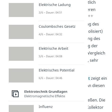
Emitter sein soll, ist wesentlich
Elektrische Ladung
stärker dotiert als die anderen
3/6 – Dauer: 04:51
beiden Schichten (durch
symbolisiert). Die Dotierung des
Coulombsches Gesetz
Kollektors (durch
symbolisiert)
4/6 – Dauer: 04:32
liegt zwischen der Dotierung des
Emitters und der Dotierung der
Elektrische Arbeit
Basis. Die p-Schicht ist, im Vergleich
5/6 – Dauer: 04:08
zu den beiden n-Schichten, sehr
dünn.
Elektrisches Potential
Aus jeder
Halbleiterschicht
zeigt ein
6/6 – Dauer: 04:46
Anschluss nach draußen. An diesen
Elektrotechnik Grundlagen
Anschlüssen kannst du
Elektromagnetische Effekte
Spannungsquellen anschließen. Die
Influenz
Spannung zwischen dem Kollektor