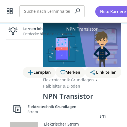
Suche
Neu: Karriere
Lernen lohnt sich!
Entdecke hier deine Chancen.
Lernplan
Merken
Link teilen
Elektrotechnik Grundlagen
Halbleiter & Dioden
NPN Transistor
Elektrotechnik Grundlagen
Strom
Wichtige Inhalte in diesem
Video
Elektrischer Strom