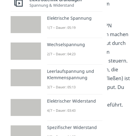
Luftstrom vom Emitter zum
Spannung & Widerstand
Kollektor.
Elektrische Spannung
Was du dann mit einem NPN
1/7 – Dauer: 05:19
Transistor im Wesentlichen machen
kannst, ist den Stromoutput durch
Wechselspannung
einen kleinen, sogenannten
2/7 – Dauer: 04:23
Basisstrom (dem Input) zu steuern.
Der Output (die Elektronen, die
Leerlaufspannung und
Klemmenspannung
über den Kollektor hinausfließen) ist
dabei viel größer als der Input. Du
3/7 – Dauer: 05:13
hast also erfolgreich eine
Elektrischer Widerstand
Stromverstärkung
durchgeführt.
4/7 – Dauer: 03:43
Spezifischer Widerstand