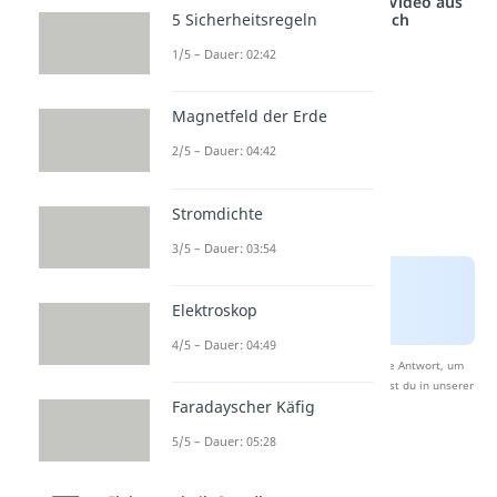
Studyflix vernetzt: Hier ein Video aus
5 Sicherheitsregeln
einem anderen Bereich
1/5 – Dauer: 02:42
Magnetfeld der Erde
2/5 – Dauer: 04:42
Stromdichte
3/5 – Dauer: 03:54
Elektroskop
4/5 – Dauer: 04:49
Nach Beantwortung speichern wir deine Antwort, um
Studyflix zu verbessern. Mehr dazu erfährst du in unserer
Faradayscher Käfig
Datenschutzerklärung
.
5/5 – Dauer: 05:28
NPN Transistor