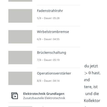
sein. Es fließt kein Strom.
Fadenstrahlrohr
5/8 – Dauer: 05:28
Wirbelstrombremse
6/8 – Dauer: 04:55
Brückenschaltung
und
7/8 – Dauer: 05:19
Nehmen wir aber an, dass du jetzt
sowohl
und
hast.
Operationsverstärker
Die Diode zwischen Basis und
8/8 – Dauer: 04:14
Emitter, also im Bild die untere, ist
dann in Durchlassrichtung und die
Elektrotechnik Grundlagen
Zusatzbauteile Elektrotechnik
Diode zwischen Basis und Kollektor