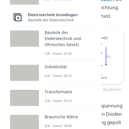
du in entgegengesetzter Richtung
Elektrotechnik Grundlagen
miteinander „verbunden“ hast.
Bauteile der Elektrotechnik
Bauteile der
Elektrotechnik und
Ohmsches Gesetz
1/8 – Dauer: 07:30
Induktivität
2/8 – Dauer: 05:32
NPN Transistor durch Dioden illustriert.
Transformator
3/8 – Dauer: 05:13
Das heißt, egal wie du die Spannung
wählst, eine der beiden Dioden
Braunsche Röhre
wird immer in Sperrrichtung gepolt
4/8 – Dauer: 04:45