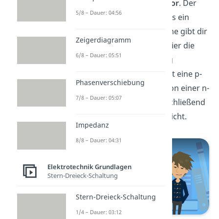
Partner, den
PNP Transistor
. Der
5/8 – Dauer: 04:56
PNP Transistor ist ebenfalls ein
Bipolartransistor. Der Name gibt dir
Zeigerdiagramm
schon den Hinweis, dass hier die
6/8 – Dauer: 05:51
Reihenfolge der Dotierung
unterschiedlich ist: Du hast eine p-
Phasenverschiebung
dotierte Schicht, gefolgt von einer n-
7/8 – Dauer: 05:07
dotierten Schicht und anschließend
wieder eine p-dotierte Schicht.
Impedanz
8/8 – Dauer: 04:31
Elektrotechnik Grundlagen
Stern-Dreieck-Schaltung
Stern-Dreieck-Schaltung
1/4 – Dauer: 03:12