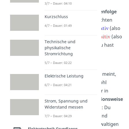
3/7 – Dauer: 04:10
Mit
wird dir die
Reihenfolge
Kurzschluss
der
Dotierung
dieser Schichten
4/7 – Dauer: 01:49
mitgeteilt:
steht für
(also
n-Dotierung) und
für
(also
Technische und
p-Dotierung). Das heißt, du hast
physikalische
zwei
p-n-Übergänge
.
Stromrichtung
5/7 – Dauer: 02:22
Der NPN Transistor ist ein
Bipolartransistor
.
Bipolar
meint,
Elektrische Leistung
dass für die Funktion sowohl
6/7 – Dauer: 04:21
Elektronen
als auch Löcher in
Bewegung sind. Die
Funktionsweise
Strom, Spannung und
kannst du dir so vorstellen: Du
Widerstand messen
pustest die Basis kurz an und
7/7 – Dauer: 04:29
erzeugt dadurch einen gewaltigen
Elektrotechnik Grundlagen