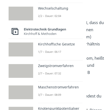
NPN Transistor
Wechselschaltung
Anwendung
2/2 – Dauer: 02:04
Wir hatten bereits erwähnt, dass du
mit dem NPN Transistor einen
Elektrotechnik Grundlagen
Kirchhoff & Methoden
Strominput (den Basisstrom)
verstärken kannst. Das Verhältnis
Kirchhoffsche Gesetze
von Output zu Input, also
1/7 – Dauer: 06:17
Kollektorstrom zu Basisstrom, heißt
Stromverstärkungsfaktor
und
Zweigstromverfahren
bekommt den Buchstaben B
2/7 – Dauer: 07:32
.
Maschenstromverfahren
3/7 – Dauer: 08:09
Statt den Buchstaben
findest du
dafür manchmal auch den
Knotenpunktpotentialver