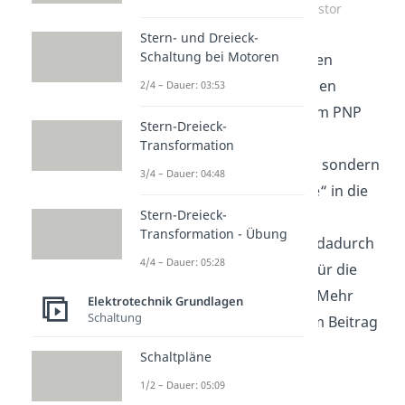
Zum Video: PNP Transistor
Stern- und Dreieck-
Schaltung bei Motoren
Wenn wir wieder zu unseren
Anschauung mit zwei Dioden
2/4 – Dauer: 03:53
zurückkehren, hast du beim PNP
Stern-Dreieck-
Transistor nicht zwei
Transformation
entgegengesetzte Dioden, sondern
3/4 – Dauer: 04:48
zwei Dioden, deren „Spitze“ in die
Stern-Dreieck-
selbe Richtung zeigen. Im
Transformation - Übung
Wesentlichen ändern sich dadurch
4/4 – Dauer: 05:28
die Richtungen der Pfeile für die
Spannungen und Ströme. Mehr
Elektrotechnik Grundlagen
Schaltung
dazu findest du in unserem Beitrag
hier
.
Schaltpläne
1/2 – Dauer: 05:09