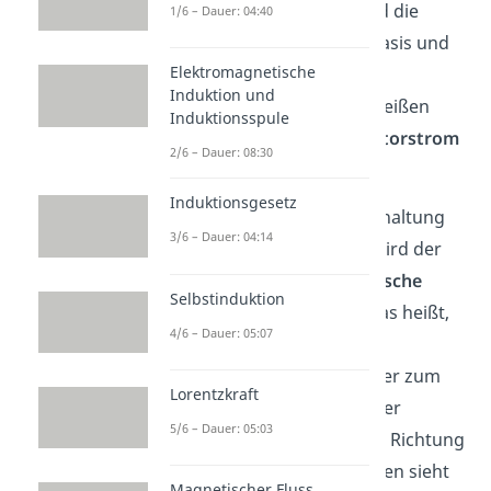
und Emitter heißt
und die
1/6 – Dauer: 04:40
Spannung zwischen der Basis und
Elektromagnetische
dem Emitter
. Die
Induktion und
entsprechenden Ströme heißen
Induktionsspule
Basisstrom
und
Kollektorstrom
2/6 – Dauer: 08:30
.
Induktionsgesetz
Beachte:
Wenn du eine Schaltung
3/6 – Dauer: 04:14
vor dir liegen hast, dann wird der
Strom immer in die
technische
Selbstinduktion
Stromrichtung
gezeigt. Das heißt,
4/6 – Dauer: 05:07
während zum Beispiel die
Elektronen (
) vom Emitter zum
Lorentzkraft
Kollektor fließen, wird in der
5/6 – Dauer: 05:03
Schaltung die umgekehrte Richtung
dargestellt. Im Schaltzeichen sieht
Magnetischer Fluss