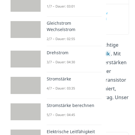
1/7 – Dauer: 03:01
NPN Transistor
einfach erklärt
Gleichstrom
(00:14)
Wechselstrom
2/7 – Dauer: 02:55
NPN Transistoren
sind wichtige
Drehstrom
Bauteile der Elektrotechnik
. Mit
ihnen kannst du Ströme verstärken
3/7 – Dauer: 04:30
oder sie als ON/OFF-Schalter
Stromstärke
verwenden. Wie ein NPN Transistor
aufgebaut ist und funktioniert,
4/7 – Dauer: 03:35
erfährst du in diesem Beitrag. Unser
Stromstärke berechnen
Video
dazu erklärt dir das
Wichtigste in kurzer Zeit.
5/7 – Dauer: 04:45
Elektrische Leitfähigkeit