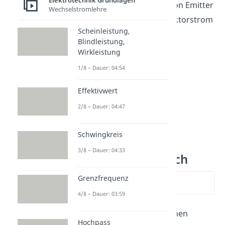
Elektrotechnik Grundlagen
einen großen Luftstrom von Emitter
Wechselstromlehre
zu Kollektor (großer Kollektorstrom
Scheinleistung,
).
Blindleistung,
Wirkleistung
1/8 – Dauer: 04:54
Effektivwert
2/8 – Dauer: 04:47
Schwingkreis
3/8 – Dauer: 04:33
NPN PNP Vergleich
Grenzfrequenz
zum Video springen
4/8 – Dauer: 03:59
Der NPN Transistor hat einen
Hochpass