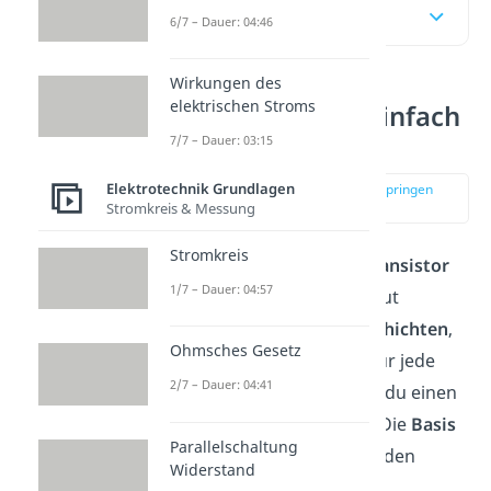
Inhaltsübersicht
6/7 – Dauer: 04:46
Wirkungen des
elektrischen Stroms
NPN Transistor einfach
erklärt
7/7 – Dauer: 03:15
Elektrotechnik Grundlagen
zur Stelle im Video springen
(00:14)
Stromkreis & Messung
Stromkreis
Du kannst dir den
NPN Transistor
1/7 – Dauer: 04:57
wie ein Sandwich aufgebaut
vorstellen: Du hast
drei Schichten
,
Ohmsches Gesetz
die übereinanderliegen. Für jede
2/7 – Dauer: 04:41
dieser drei Schichten hast du einen
Anschluss nach draußen: Die
Basis
Parallelschaltung
(B), den
Kollektor
(C) und den
Widerstand
Emitter
(E).