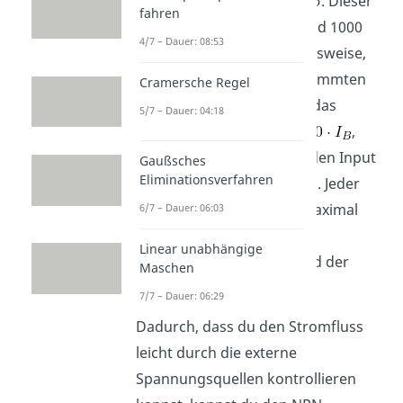
griechischen Buchstaben
. Dieser
fahren
Faktor kann zwischen 4 und 1000
4/7 – Dauer: 08:53
liegen. Für
beispielsweise,
würdest du für einen bestimmten
Cramersche Regel
Basisstrom
als Output das
5/7 – Dauer: 04:18
fünfzigfache davon, also
,
erhalten. Du kannst aber den Input
Gaußsches
Eliminationsverfahren
nicht beliebig groß wählen. Jeder
Transistor besitzt einen maximal
6/7 – Dauer: 06:03
zulässigen Basisstrom.
Linear unabhängige
Überschreitest du ihn, wird der
Maschen
Transistor zerstört.
7/7 – Dauer: 06:29
Dadurch, dass du den Stromfluss
leicht durch die externe
Spannungsquellen kontrollieren