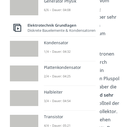
Emitter werden zusätzlich vom
Generator Physik
Pluspol der Spannung
6/6 – Dauer: 04:08
angezogen. Die Basis ist aber sehr
dünn, weshalb die meisten
Elektrotechnik Grundlagen
Diskrete Bauelemente & Kondensatoren
Elektronen direkt weiter zum
Kollektor gehen.
Kondensator
1/4 – Dauer: 04:32
Das heißt:
Ein Teil der Elektronen
aus dem Emitter gehen durch
Plattenkondensator
Rekombination verloren, ein
2/4 – Dauer: 04:25
anderer Teil wird durch den Pluspol
von
angezogen. Weil aber die
Halbleiter
Basis nur
leicht dotiert und sehr
3/4 – Dauer: 04:54
dünn
ist, schafft es der Großteil der
Elektronen weiter in den Kollektor.
Transistor
Und wie viele Elektronen gehen
4/4 – Dauer: 05:21