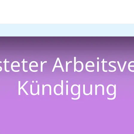
trägen
oder sogenannten Zeitverträgen gibt es einiges zu 
ertrag Kündigung