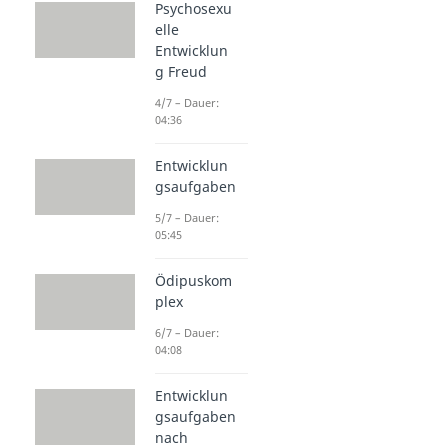
Psychosexu
elle
Entwicklun
g Freud
4/7 – Dauer:
04:36
Entwicklun
gsaufgaben
5/7 – Dauer:
05:45
Ödipuskom
plex
6/7 – Dauer:
04:08
Entwicklun
gsaufgaben
nach