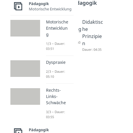
Pädagogik
Pädagogik
Motorische Entwicklung
Laissez-
Reggio
Didaktisc
Motorische
Entwicklun
Faire
Pädagog
he
g
Erziehun
ik
Prinzipie
gsstil
Dauer: 04:50
n
1/3 – Dauer:
03:51
Dauer: 04:36
Dauer: 04:35
Dyspraxie
2/3 – Dauer:
05:10
Rechts-
Links-
Schwäche
3/3 – Dauer:
03:55
Pädagogik