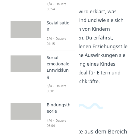
1/4 – Dauer:
05:54
In diesem Video wird erklärt, was
Erziehungsstile sind und wie sie sich
Sozialisatio
auf das Verhalten von Kindern
n
auswirken können. Du erfährst,
2/4 – Dauer:
04:15
welche verschiedenen Erziehungsstile
es gibt und welche Auswirkungen sie
Sozial
auf die Entwicklung eines Kindes
emotionale
Entwicklun
haben können. Ideal für Eltern und
g
pädagogische Fachkräfte.
3/4 – Dauer:
05:01
Bindungsth
eorie
4/4 – Dauer:
06:04
Beliebte Inhalte aus dem Bereich