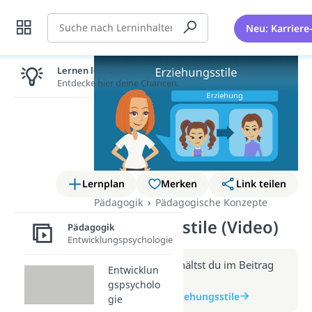
Suche
Neu: Karriere
Lernen lohnt sich!
Entdecke hier deine Chancen.
Lernplan
Merken
Link teilen
Pädagogik
Pädagogische Konzepte
Erziehungsstile (Video)
Pädagogik
Entwicklungspsychologie
Weitere Infos erhältst du im Beitrag
Entwicklun
zum Video
gspsycholo
zum Beitrag: Erziehungsstile
gie