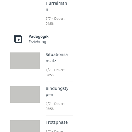
Hurrelman
n
7/7 – Dauer:
04:56
Pädagogik
Erziehung
Situationsa
nsatz
1/7 – Dauer:
04:53
Bindungsty
pen
2/7 – Dauer:
03:58
Trotzphase
3/7 – Dauer: