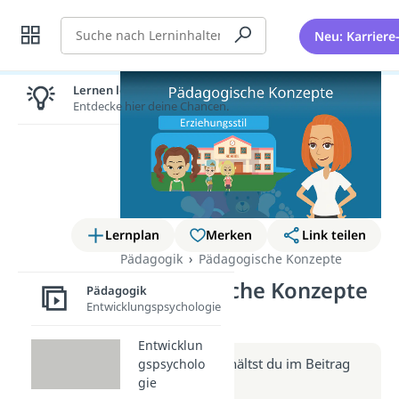
Suche
Neu: Karriere
Lernen lohnt sich!
Entdecke hier deine Chancen.
Lernplan
Merken
Link teilen
Pädagogik
Pädagogische Konzepte
Pädagogische Konzepte
Pädagogik
Entwicklungspsychologie
(Video)
Entwicklun
Weitere Infos erhältst du im Beitrag
gspsycholo
gie
zum Video