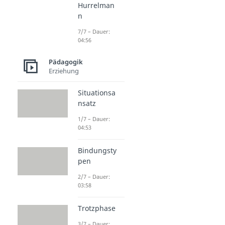
Hurrelman
n
7/7 – Dauer:
04:56
Pädagogik
Erziehung
Situationsa
nsatz
1/7 – Dauer:
04:53
Bindungsty
pen
2/7 – Dauer:
03:58
Trotzphase
3/7 – Dauer: