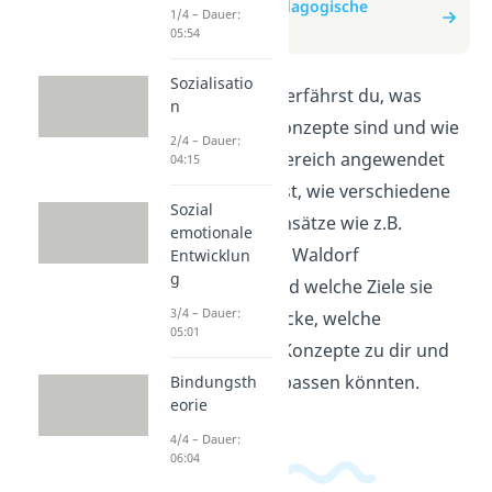
zum Beitrag: Pädagogische
1/4 – Dauer:
Konzepte
05:54
Sozialisatio
In diesem Video erfährst du, was
n
pädagogische Konzepte sind und wie
2/4 – Dauer:
sie im Bildungsbereich angewendet
04:15
werden. Du lernst, wie verschiedene
Sozial
pädagogische Ansätze wie z.B.
emotionale
Montessori oder Waldorf
Entwicklun
g
funktionieren und welche Ziele sie
3/4 – Dauer:
verfolgen. Entdecke, welche
05:01
pädagogischen Konzepte zu dir und
deinem Lernstil passen könnten.
Bindungsth
eorie
4/4 – Dauer:
06:04