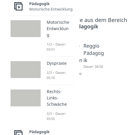
Pädagogik
Motorische Entwicklung
Beliebte Inhalte aus dem Bereich
Motorische
Pädagogik
Entwicklun
g
1/3 – Dauer:
Erziehun
Laissez-
Reggio
03:51
gsstile
Faire
Pädagog
Dauer: 03:47
Erziehun
ik
Dyspraxie
gsstil
Dauer: 04:50
2/3 – Dauer:
Dauer: 04:36
05:10
Rechts-
Links-
Schwäche
3/3 – Dauer:
03:55
Pädagogik