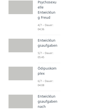
Psychosexu
elle
Entwicklun
g Freud
4/7 – Dauer:
04:36
Entwicklun
gsaufgaben
5/7 – Dauer:
05:45
Ödipuskom
plex
6/7 – Dauer:
04:08
Entwicklun
gsaufgaben
nach