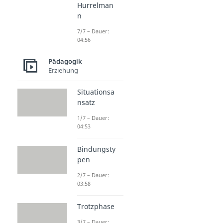
Hurrelman
n
7/7 – Dauer:
04:56
Pädagogik
Erziehung
Situationsa
nsatz
1/7 – Dauer:
04:53
Bindungsty
pen
2/7 – Dauer:
03:58
Trotzphase
3/7 – Dauer: