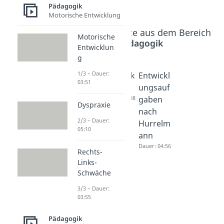
Pädagogik
Motorische Entwicklung
Beliebte Inhalte aus dem Bereich
Motorische
Pädagogik
Entwicklun
g
1/3 – Dauer:
Entwickl
Ödipusk
Entwickl
03:51
ungsauf
omplex
ungsauf
gaben
Dauer: 04:08
gaben
Dyspraxie
Dauer: 05:45
nach
2/3 – Dauer:
Hurrelm
05:10
ann
Dauer: 04:56
Rechts-
Links-
Schwäche
3/3 – Dauer:
03:55
Pädagogik