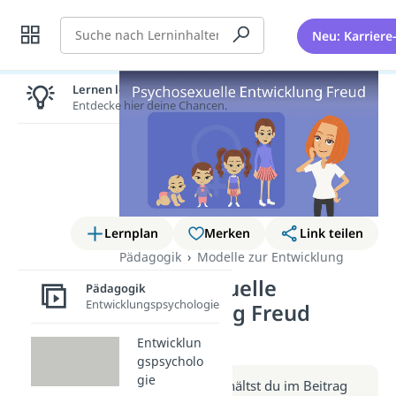
Suche
Neu: Karriere
Lernen lohnt sich!
Entdecke hier deine Chancen.
Lernplan
Merken
Link teilen
Pädagogik
Modelle zur Entwicklung
Psychosexuelle
Pädagogik
Entwicklungspsychologie
Entwicklung Freud
(Video)
Entwicklun
gspsycholo
gie
Weitere Infos erhältst du im Beitrag