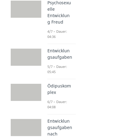
Psychosexu
elle
Entwicklun
g Freud
4/7 – Dauer:
04:36
Entwicklun
gsaufgaben
5/7 – Dauer:
05:45
Ödipuskom
plex
6/7 – Dauer:
04:08
Entwicklun
gsaufgaben
nach