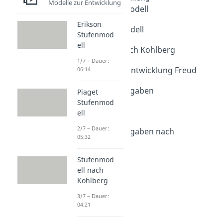
Modelle zur Entwicklung
Erikson Stufenmodell
Dauer: 06:14
Erikson
Piaget Stufenmodell
Stufenmod
Dauer: 05:32
ell
Stufenmodell nach Kohlberg
Dauer: 04:21
1/7 – Dauer:
Psychosexuelle Entwicklung Freud
06:14
Dauer: 04:36
Entwicklungsaufgaben
Piaget
Dauer: 05:45
Stufenmod
Ödipuskomplex
ell
Dauer: 04:08
2/7 – Dauer:
Entwicklungsaufgaben nach
05:32
Hurrelmann
Dauer: 04:56
Stufenmod
ell nach
Kohlberg
3/7 – Dauer:
04:21