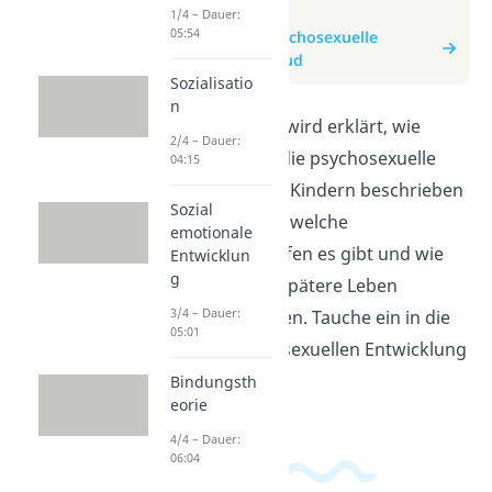
zum Video
1/4 – Dauer:
05:54
zum Beitrag: Psychosexuelle
Entwicklung Freud
Sozialisatio
n
In diesem Video wird erklärt, wie
2/4 – Dauer:
Sigmund Freud die psychosexuelle
04:15
Entwicklung von Kindern beschrieben
Sozial
hat. Du erfährst, welche
emotionale
Entwicklungsstufen es gibt und wie
Entwicklun
g
sie sich auf das spätere Leben
3/4 – Dauer:
auswirken können. Tauche ein in die
05:01
Welt der psychosexuellen Entwicklung
nach Freud!
Bindungsth
eorie
4/4 – Dauer:
06:04