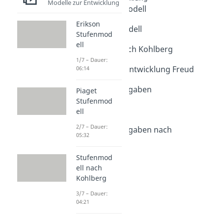
Modelle zur Entwicklung
Erikson Stufenmodell
Dauer: 06:14
Erikson
Piaget Stufenmodell
Stufenmod
Dauer: 05:32
ell
Stufenmodell nach Kohlberg
Dauer: 04:21
1/7 – Dauer:
Psychosexuelle Entwicklung Freud
06:14
Dauer: 04:36
Entwicklungsaufgaben
Piaget
Dauer: 05:45
Stufenmod
Ödipuskomplex
ell
Dauer: 04:08
2/7 – Dauer:
Entwicklungsaufgaben nach
05:32
Hurrelmann
Dauer: 04:56
Stufenmod
ell nach
Kohlberg
3/7 – Dauer:
04:21