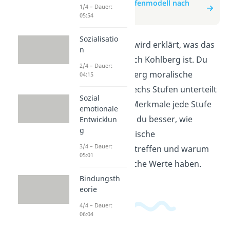
zum Beitrag: Stufenmodell nach
1/4 – Dauer:
Kohlberg
05:54
Sozialisatio
In diesem Video wird erklärt, was das
n
Stufenmodell nach Kohlberg ist. Du
2/4 – Dauer:
lernst, wie Kohlberg moralische
04:15
Entwicklung in sechs Stufen unterteilt
Sozial
hat und welche Merkmale jede Stufe
emotionale
hat. So verstehst du besser, wie
Entwicklun
g
Menschen moralische
3/4 – Dauer:
Entscheidungen treffen und warum
05:01
sie unterschiedliche Werte haben.
Bindungsth
eorie
4/4 – Dauer:
06:04