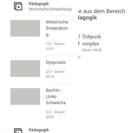
Pädagogik
Motorische Entwicklung
Beliebte Inhalte aus dem Bereich
Pädagogik
Motorische
Entwicklun
g
Psychose
Entwickl
Ödipusk
xuelle
ungsauf
omplex
1/3 – Dauer:
03:51
Entwickl
gaben
Dauer: 04:08
ung
Dauer: 05:45
Dyspraxie
Freud
Dauer: 04:36
2/3 – Dauer:
05:10
Rechts-
Links-
Schwäche
3/3 – Dauer:
03:55
Pädagogik