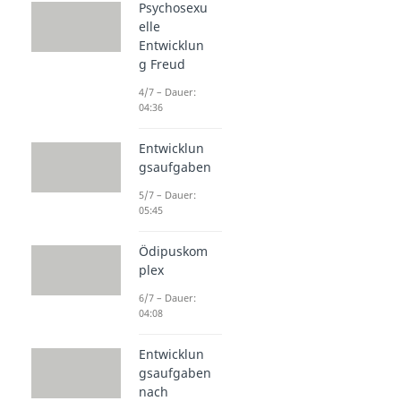
Psychosexu
elle
Entwicklun
g Freud
4/7 – Dauer:
04:36
Entwicklun
gsaufgaben
5/7 – Dauer:
05:45
Ödipuskom
plex
6/7 – Dauer:
04:08
Entwicklun
gsaufgaben
nach