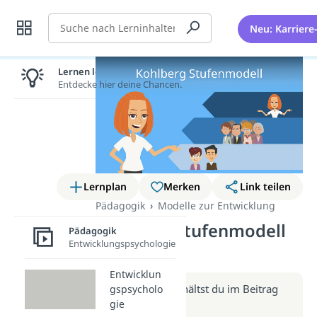
Suche
Neu: Karriere
Lernen lohnt sich!
Entdecke hier deine Chancen.
Lernplan
Merken
Link teilen
Pädagogik
Modelle zur Entwicklung
Kohlberg Stufenmodell
Pädagogik
Entwicklungspsychologie
(Video)
Entwicklun
Weitere Infos erhältst du im Beitrag
gspsycholo
gie
zum Video