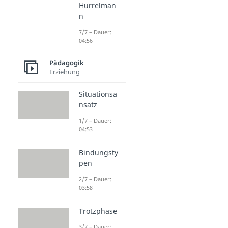
Hurrelman
n
7/7 – Dauer:
04:56
Pädagogik
Erziehung
Situationsa
nsatz
1/7 – Dauer:
04:53
Bindungsty
pen
2/7 – Dauer:
03:58
Trotzphase
3/7 – Dauer: