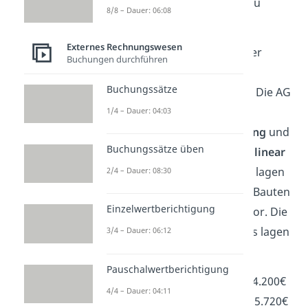
Ganze etwas verständlicher zu
8/8 – Dauer: 06:08
machen.
Externes Rechnungswesen
Stell dir vor, du arbeitest in der
Buchungen durchführen
„Baum AG“, einem
Buchungssätze
Maschinenbauunternehmen. Die AG
verfolgt die
1/4 – Dauer: 04:03
Jahresüberschussmaximierung
und
Buchungssätze üben
alle
Abschreibungen
werden
linear
durchgeführt. Im letzten Jahr lagen
2/4 – Dauer: 08:30
im Bereich Grundstücke und Bauten
Einzelwertberichtigung
Zuschreibungen von 2.000€ vor. Die
Abschreibungen dieses Jahres lagen
3/4 – Dauer: 06:12
bei:
Pauschalwertberichtigung
Immaterielles Vermögen 4.200€
4/4 – Dauer: 04:11
Grundstücke und Bauten 5.720€