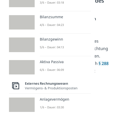
Pflicht zur Erstellung des
3/6 – Dauer: 03:18
Anlagespiegels
Bilanzsumme
Laut dem
Handelsgesetzbuch
4/6 – Dauer: 04:23
müssen
große
und
mittlere
Kapitalgesellschaften
den
Bilanzgewinn
Anlagenspiegel im Rahmen des
5/6 – Dauer: 04:13
Jahresabschlusses zur Beobachtung
des Anlagevermögens erstellen.
Aktiva Passiva
Kleine KGs sind hingegen nach
§ 288
6/6 – Dauer: 06:09
Abs. 1 HGB
von dieser Pflicht
befreit.
Externes Rechnungswesen
Vermögens- & Produktionsposten
Anlagevermögen
1/6 – Dauer: 03:30