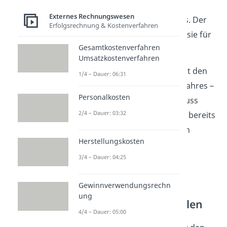
sind, stammen aus dem
Externes Rechnungswesen
Anlagenspiegel des Vorjahres. Der
Erfolgsrechnung & Kostenverfahren
Einfachheit halber haben wir sie für
Gesamtkostenverfahren
dich bereits eingetragen.
Umsatzkostenverfahren
Beginne am besten immer mit den
1/4 – Dauer: 06:31
Zuschreibungen
des letzten Jahres –
Personalkosten
sonst vergisst du sie am Schluss
2/4 – Dauer: 03:32
noch. Danach können wir die bereits
angefallenen Abschreibungen
Herstellungskosten
eintragen.
3/4 – Dauer: 04:25
Geschäftsvorfälle
Gewinnverwendungsrechn
eintragen –
ung
Anlagenspiegel erstellen
4/4 – Dauer: 05:00