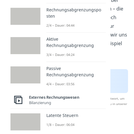
ausgebucht werden müssen. Bei
Umbuchungen
ist das ähnlich – die
Rechnungsabgrenzungspo
sten
Abschreibungen werden jedoch
nicht ausgebucht, sondern nur
2/4 – Dauer: 04:44
umgeschichtet. Das schauen wir uns
Aktive
aber später noch in einem Beispiel
Rechnungsabgrenzung
an.
3/4 – Dauer: 04:24
Passive
Rechnungsabgrenzung
4/4 – Dauer: 03:56
Externes Rechnungswesen
Nach Beantwortung speichern wir deine Antwort, um
Bilanzierung
Studyflix zu verbessern. Mehr dazu erfährst du in unserer
Datenschutzerklärung
.
Latente Steuern
1/8 – Dauer: 06:04
Kumulierte