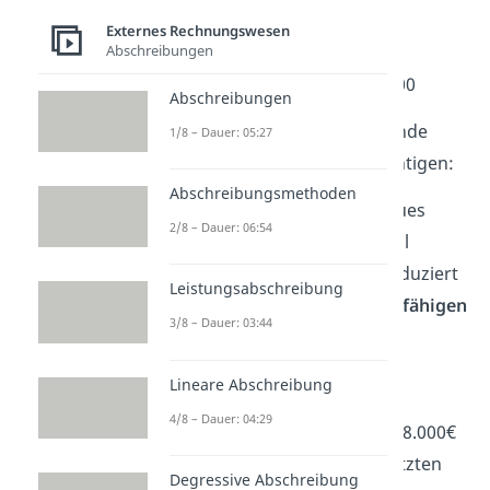
Technische Anlagen und
Externes Rechnungswesen
Maschinen 16.680€ und
Abschreibungen
Andere Anlagen, BGA 7.000
Abschreibungen
Außerdem müssen wir folgende
1/8 – Dauer: 05:27
Geschäftsvorfälle
berücksichtigen:
Abschreibungsmethoden
Dieses Jahr wurde ein neues
2/8 – Dauer: 06:54
Produkt entwickelt. Es soll
nächstes Jahr bereits produziert
Leistungsabschreibung
werden. Die
aktivierungsfähigen
3/8 – Dauer: 03:44
Kosten
betragen 1.200€.
Die
Beteiligung
an der
Lineare Abschreibung
„Blümchen AG“ mit
4/8 – Dauer: 04:29
Anschaffungskosten von 8.000€
wurde verkauft. In den letzten
Degressive Abschreibung