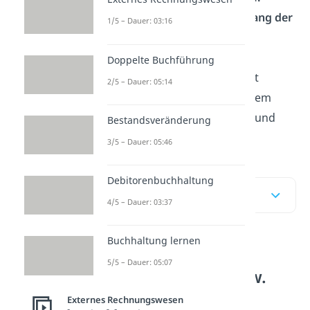
Dieser bezeichnet einen
Anhang der
1/5 – Dauer: 03:16
Jahresbilanz
, in dem die
Veränderungen des
Doppelte Buchführung
Anlagevermögens
dargestellt
2/5 – Dauer: 05:14
werden. Wir zeigen dir an einem
Beispiel, wie er aufgebaut ist und
Bestandsveränderung
wie du ihn erstellst.
3/5 – Dauer: 05:46
Debitorenbuchhaltung
Inhaltsübersicht
4/5 – Dauer: 03:37
Buchhaltung lernen
Grundlagen zum
5/5 – Dauer: 05:07
Anlagenspiegel bzw.
Anlagengitter
Externes Rechnungswesen