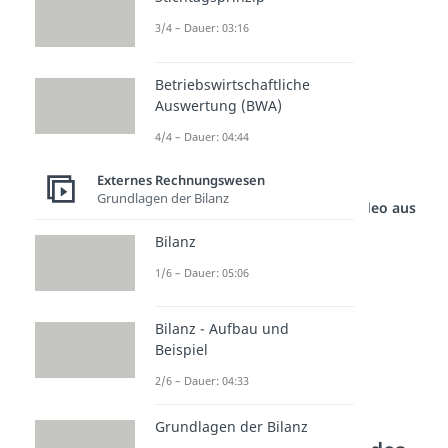
Zugänge
3/4 – Dauer: 03:16
Abgänge
Umbuchungen
Betriebswirtschaftliche
Auswertung (BWA)
Zuschreibungen
4/4 – Dauer: 04:44
sowie die (kumulierten)
Abschreibungen
Externes Rechnungswesen
Grundlagen der Bilanz
Studyflix vernetzt: Hier ein Video aus
einem anderen Bereich
Bilanz
1/6 – Dauer: 05:06
Bilanz - Aufbau und
Beispiel
2/6 – Dauer: 04:33
Grundlagen der Bilanz