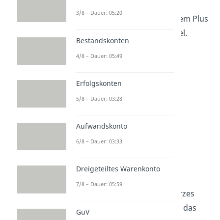
3/8 – Dauer: 05:20
Das erkennst du jeweils an dem Plus
oder Minus im Anlagenspiegel.
Bestandskonten
4/8 – Dauer: 05:49
Erfolgskonten
5/8 – Dauer: 03:28
Aufwandskonto
6/8 – Dauer: 03:33
Beispiel zum
Anlagenspiegel
Dreigeteiltes Warenkonto
7/8 – Dauer: 05:59
Schauen wir uns noch ein kurzes
Anlagengitter Beispiel an, um das
GuV