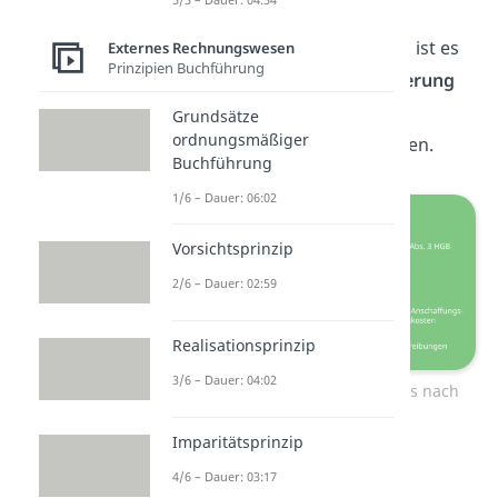
schon abgeschrieben wurde.
Aufgabe des Anlagenspiegels ist es
Externes Rechnungswesen
Prinzipien Buchführung
also die
wertmäßige Veränderung
aller Positionen des
Grundsätze
ordnungsmäßiger
Anlagevermögens
darzustellen.
Buchführung
1/6 – Dauer: 06:02
Vorsichtsprinzip
2/6 – Dauer: 02:59
Realisationsprinzip
3/6 – Dauer: 04:02
Positionen des Anlagenspiegels nach
HGB
Imparitätsprinzip
4/6 – Dauer: 03:17