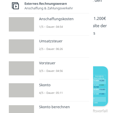
Nun beschäftigen wir uns mit den
Externes Rechnungswesen
Geschäftsvorfällen.
Anschaffung & Zahlungsverkehr
Im Ersten müssen wir die 1.200€
Anschaffungskosten
in die erste Zeile in die Spalte der
1/5 – Dauer: 04:54
Zugänge eintragen, da das
Produkt ja als
Umsatzsteuer
Vermögensgegenstand
2/5 – Dauer: 06:26
hinzukommt.
Vorsteuer
3/5 – Dauer: 04:56
Skonto
4/5 – Dauer: 05:11
Skonto berechnen
Beispiel Anlagenspiegel: Geschäftsvorfall