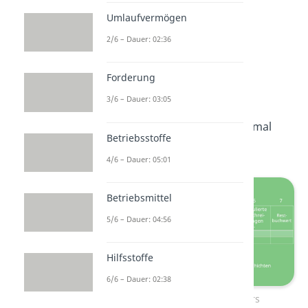
Umlaufvermögen
2/6 – Dauer: 02:36
Aufbau des
Forderung
Anlagengitters
3/6 – Dauer: 03:05
Schauen wir uns doch direkt mal
Betriebsstoffe
den
Aufbau
an:
4/6 – Dauer: 05:01
Betriebsmittel
5/6 – Dauer: 04:56
Hilfsstoffe
6/6 – Dauer: 02:38
Aufbau des Anlagengitters