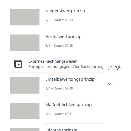
Niederstwertprinzip
5/6 – Dauer: 03:59
Höchstwertprinzip
6/6 – Dauer: 02:35
Anlagespiegel – HGB
Externes Rechnungswesen
In
§ 284 Abs. 3 HGB
wird festgelegt,
Prinzipien ordnungsgemäßer Buchführung
welche
Positionen
der
Einzelbewertungsprinzip
Anlagenspiegel enthalten muss.
1/4 – Dauer: 03:30
Dazu zählen:
Die (historischen)
Maßgeblichkeitsprinzip
Anschaffungskosten
2/4 – Dauer: 03:41
beziehungsweise
Herstellungskosten
Stichtagsprinzip