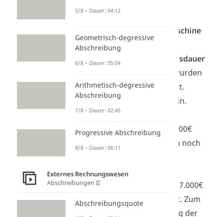
Jahren wurden 2.000€
5/8 – Dauer: 04:12
wertberichtigt.
Am 10.09. wurde eine
Maschine
Geometrisch-degressive
fertiggestellt. Ihre
Abschreibung
voraussichtliche
Nutzungsdauer
6/8 – Dauer: 05:04
beträgt 10 Jahre. 8.000€ wurden
Arithmetisch-degressive
bereits letztes Jahr gezahlt.
Abschreibung
Dieses Jahr fallen 7.000€ an.
7/8 – Dauer: 02:45
Insgesamt betragen die
Anschaffungskosten
15.000€
Progressive Abschreibung
und die Maschine wurden noch
8/8 – Dauer: 06:11
nicht abgeschrieben.
Ein
Gebäude
mit
Externes Rechnungswesen
Abschreibungen II
Anschaffungskosten
von 7.000€
wurde für 1.600€ verkauft. Zum
Abschreibungsquote
Zeitpunkt des Verkaufs lag der