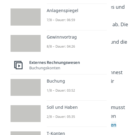
Zuschreibungen des Vorjahres und
Anlagenspiegel
die auf Abgänge entfallenen
7/8 – Dauer: 06:59
kumulierten Abschreibungen ab. Die
Abschreibungen des
Gewinnvortrag
Geschäftsjahres addierst du und die
8/8 – Dauer: 04:26
Umbuchungen addierst oder
subtrahierst du – je nach Fall.
Externes Rechnungswesen
Buchungskonten
Wenn du das Ergebnis berechnest
und eingetragen hast, sind wir
Buchung
schon fast fertig. Um den
1/8 – Dauer: 03:52
Restbuchwert
des laufenden
Geschäftsjahres zu erhalten, musst
Soll und Haben
du nur noch alle Werte von den
2/8 – Dauer: 05:35
gesamten
Anschaffungskosten
abziehen oder hinzurechnen.
T-Konten