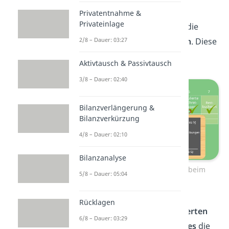
Abschreibungen
Privatentnahme &
Privateinlage
Das einzig Komplizierte sind die
2/8 – Dauer: 03:27
kumulierten Abschreibungen
. Diese
sind wie folgt aufgebaut:
Aktivtausch & Passivtausch
3/8 – Dauer: 02:40
Bilanzverlängerung &
Bilanzverkürzung
4/8 – Dauer: 02:10
Bilanzanalyse
Kumulierte Abschreibungen beim
5/8 – Dauer: 05:04
Anlagenspiegel
Rücklagen
Du ziehst von deinen
kumulierten
6/8 – Dauer: 03:29
Abschreibungen des Vorjahres
die