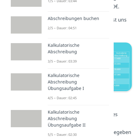
1/5 – Dauer: 03:44
Buchwert jedoch bei 2.000€.
Abschreibungen buchen
Der folgende Anlagespiegel ist uns
bereits gegeben.
2/5 – Dauer: 04:51
Kalkulatorische
Abschreibung
3/5 – Dauer: 03:39
Kalkulatorische
Abschreibung
Übungsaufgabe I
Beispiel Anlagenspiegel
4/5 – Dauer: 02:45
Kalkulatorische
Also müssen wir nur noch alles
Abschreibung
eintragen. Die
kumulierten
Übungsaufgabe II
Abschreibungen
, die schon gegeben
5/5 – Dauer: 02:30