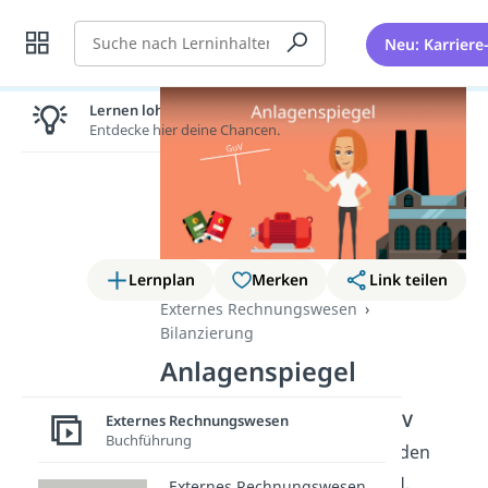
Suche
Neu: Karriere
Lernen lohnt sich!
Entdecke hier deine Chancen.
Lernplan
Merken
Link teilen
Externes Rechnungswesen
Bilanzierung
Anlagenspiegel
Neben der
Bilanz
und der
GuV
Externes Rechnungswesen
Buchführung
erstellen viele Unternehmen den
sogenannten
Anlagenspiegel.
Externes Rechnungswesen