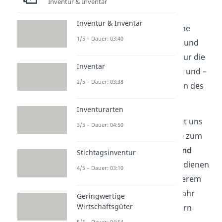
Inventur & Inventar
Der
Anlagespiegel
– auch
Inventur & Inventar
Anlagegitter
genannt – ist eine
1/5 – Dauer: 03:40
Erweiterung der Jahresbilanz und
der GuV. Denn diese zeigen nur die
Inventar
Buchwerte zum Jahresanfang und –
2/5 – Dauer: 03:38
ende bzw. die Abschreibungen des
Geschäftsjahres.
Inventurarten
Das
Anlagengitter
jedoch legt uns
3/5 – Dauer: 04:50
auch andere Werte offen, wie zum
Beispiel
Zugänge, Abgänge und
Stichtagsinventur
Umbuchungen
. Diese Zahlen dienen
4/5 – Dauer: 03:10
Unternehmen, um unter anderem
festzustellen, wie viel dieses Jahr
Geringwertige
Wirtschaftsgüter
investiert wurde oder inwiefern
5/5 – Dauer: 04:54