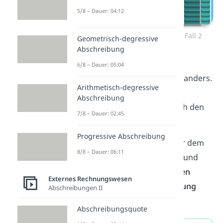
5/8 – Dauer: 04:12
Beispiel Realisationsprinzip – Fall 2
Geometrisch-degressive
Abschreibung
Wann der Gefahrübergang
6/8 – Dauer: 05:04
stattfindet, ist von Fall zu Fall anders.
Arithmetisch-degressive
In diesem Beispiel war es im
Abschreibung
Zeitpunkt der Abholung durch den
7/8 – Dauer: 02:45
Empfänger.
Progressive Abschreibung
Jetzt weißt du, was man unter dem
8/8 – Dauer: 06:11
Realisationsprinzip
versteht und
wie du es bei den
Grundsätzen
Externes Rechnungswesen
ordnungsmäßiger Buchführung
Abschreibungen II
einordnen kannst.
Abschreibungsquote