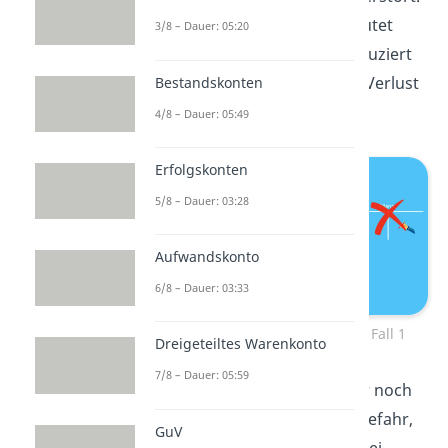
Für dein Unternehmen bedeutet
3/8 – Dauer: 05:20
das, dass neue Fußbälle produziert
werden müssen und ihr den Verlust
Bestandskonten
einstecken müsst.
4/8 – Dauer: 05:49
Erfolgskonten
5/8 – Dauer: 03:28
Aufwandskonto
6/8 – Dauer: 03:33
Beispiel Realisationsprinzip – Fall 1
Dreigeteiltes Warenkonto
7/8 – Dauer: 05:59
Der Gefahrübergang hat hier noch
nicht stattgefunden, da die Gefahr,
GuV