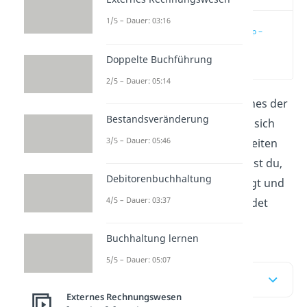
1/5 – Dauer: 03:16
Realisationsprinzip –
ein Grundsatz
ordnungsmäßiger
Doppelte Buchführung
(00:15)
Buchführung:
Definition und
2/5 – Dauer: 05:14
Einordnung
Das Realisationsprinzip ist eines der
Bestandsveränderung
vier Bewertungskriterien, die sich
3/5 – Dauer: 05:46
aus dem Vorsichtsprinzip ableiten
lassen. In diesem Beitrag lernst du,
Debitorenbuchhaltung
was das Prinzip genau aussagt und
4/5 – Dauer: 03:37
wie es in der Praxis angewendet
wird.
Buchhaltung lernen
5/5 – Dauer: 05:07
Inhaltsübersicht
Externes Rechnungswesen