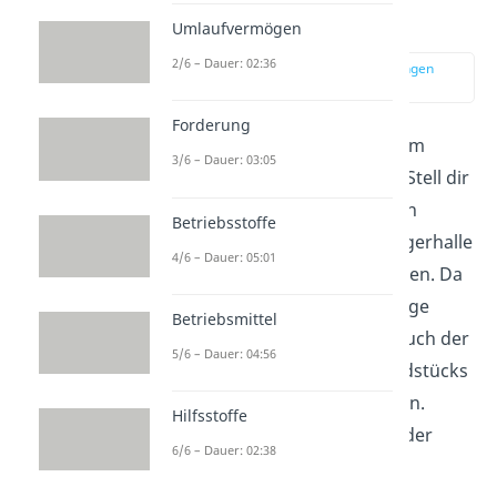
Realisationsprinzip
Umlaufvermögen
2/6 – Dauer: 02:36
zur Stelle im Video springen
(01:37)
Forderung
Schauen wir uns das Ganze am
3/6 – Dauer: 03:05
besten an einem Beispiel an. Stell dir
vor dein Unternehmen hat ein
Betriebsstoffe
Grundstück
für eine neue Lagerhalle
4/6 – Dauer: 05:01
in Höhe von 150.000€ erworben. Da
in dieser Gegend die Nachfrage
Betriebsmittel
nach Land gestiegen ist, ist auch der
5/6 – Dauer: 04:56
Wert deines gekauften Grundstücks
deutlich in die Höhe gegangen.
Hilfsstoffe
Schon nach drei Jahren wird der
6/6 – Dauer: 02:38
Wert auf 300.000€ geschätzt.