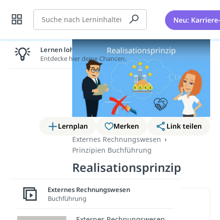
Suche
Neu: Karriere
Lernen lohnt sich!
Entdecke hier deine Chancen.
Lernplan
Merken
Link teilen
Externes Rechnungswesen
Prinzipien Buchführung
Realisationsprinzip
Externes Rechnungswesen
Buchführung
Wichtige Inhalte in diesem
Video
Externes Rechnungswesen