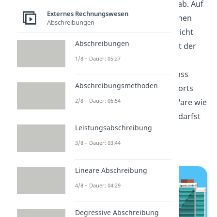
die Fußbälle wie besprochen ab. Auf
Externes Rechnungswesen
dem Rückweg hat der LKW einen
Abschreibungen
Unfall und die Fußbälle sind nicht
Abschreibungen
mehr zu gebrauchen. Hier hat der
1/8 – Dauer: 05:27
Gefahrübergang bereits
stattgefunden. Die Gefahr, dass
Abschreibungsmethoden
etwas passiert, lag bei der Sports
2/8 – Dauer: 06:54
GmbH. Diese muss also die Ware wie
abgemacht bezahlen und du darfst
Leistungsabschreibung
den Ertrag in die Bilanz
übernehmen.
3/8 – Dauer: 03:44
Lineare Abschreibung
4/8 – Dauer: 04:29
Degressive Abschreibung