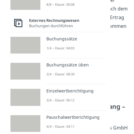
dass etwas passiert ja noch bei
8/8 – Dauer: 06:08
deinem Unternehmen lag. Nach dem
Realisationsprinzip
darf der Ertrag
Externes Rechnungswesen
also nicht in die Bilanz übernommen
Buchungen durchführen
werden.
Buchungssätze
1/4 – Dauer: 04:03
Buchungssätze üben
2/4 – Dauer: 08:30
Einzelwertberichtigung
3/4 – Dauer: 06:12
Beispiel Gefahrübergang –
Fall 2
Pauschalwertberichtigung
4/4 – Dauer: 04:11
Im zweiten Fall holt die Sports GmbH