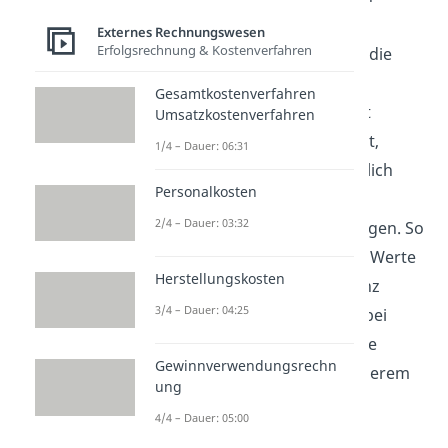
zentraler Grundsatz der
Externes Rechnungswesen
Erfolgsrechnung & Kostenverfahren
Rechnungslegung und prägt die
Gewinnermittlung im
Gesamtkostenverfahren
Jahresabschluss. Wer sich mit
Umsatzkostenverfahren
Rechnungslegung beschäftigt,
1/4 – Dauer: 06:31
ordnet Geschäftsvorfälle zeitlich
Personalkosten
richtig ein und trennt sichere
2/4 – Dauer: 03:32
Erträge von bloßen Erwartungen. So
erkennst du, warum manche Werte
Herstellungskosten
erst beim Verkauf in der Bilanz
3/4 – Dauer: 04:25
auftauchen und nicht schon bei
einer Wertsteigerung. Weitere
Gewinnverwendungsrechn
Videos dazu findest du in unserem
ung
Wirtschaftsbereich
.
4/4 – Dauer: 05:00