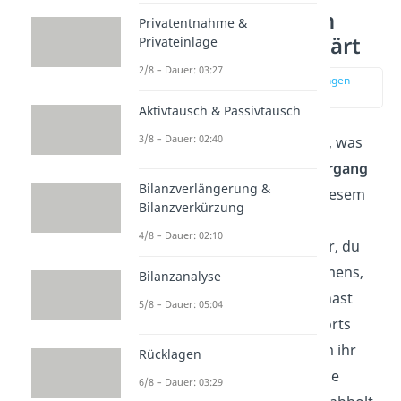
Gefahrübergang an
Privatentnahme &
einem Beispiel erklärt
Privateinlage
2/8 – Dauer: 03:27
zur Stelle im Video springen
(02:12)
Aktivtausch & Passivtausch
3/8 – Dauer: 02:40
Ein weiteres Beispiel zeigt dir, was
genau unter dem
Gefahrübergang
Bilanzverlängerung &
zu verstehen ist und wie in diesem
Bilanzverkürzung
Fall das Realisationsprinzip
4/8 – Dauer: 02:10
angewendet wird. Stell dir vor, du
bist Inhaber eines Unternehmens,
Bilanzanalyse
das Fußbälle produziert. Du hast
5/8 – Dauer: 05:04
einen
Kaufvertag
mit der Sports
GmbH abgeschlossen, in dem ihr
Rücklagen
vereinbart habt, dass diese die
6/8 – Dauer: 03:29