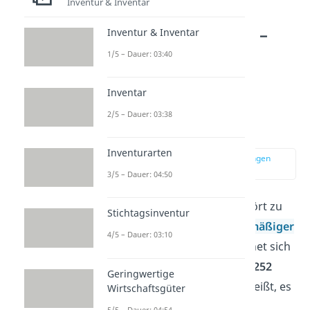
Inventur & Inventar
Realisationsprinzip –
Inventur & Inventar
ein Grundsatz
1/5 – Dauer: 03:40
ordnungsmäßiger
Buchführung:
Inventar
Definition und
2/5 – Dauer: 03:38
Einordnung
Inventurarten
zur Stelle im Video springen
(00:15)
3/5 – Dauer: 04:50
Das
Realisationsprinzip
gehört zu
Stichtagsinventur
den
Grundsätzen ordnungsmäßiger
4/5 – Dauer: 03:10
Buchführung (GoB)
und ordnet sich
dem
Vorsichtsprinzip
nach
§252
Geringwertige
Abs. 1 Nr. 4 HGB
unter. Das heißt, es
Wirtschaftsgüter
sorgt genau wie das
5/5 – Dauer: 04:54