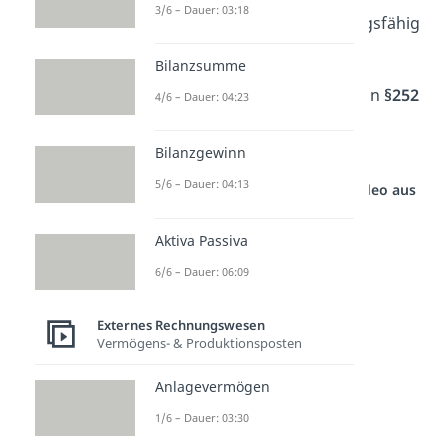
3/6 – Dauer: 03:18
im Notfall nicht mehr zahlungsfähig
wäre.
Bilanzsumme
Das Realisationsprinzip wird in
§252
4/6 – Dauer: 04:23
Abs. 1 Nr. 4 HGB
durch das
Imparitätsprinzip
ergänzt.
Bilanzgewinn
5/6 – Dauer: 04:13
Studyflix vernetzt: Hier ein Video aus
einem anderen Bereich
Aktiva Passiva
6/6 – Dauer: 06:09
Externes Rechnungswesen
Vermögens- & Produktionsposten
Anlagevermögen
1/6 – Dauer: 03:30
Beispiel