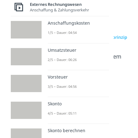
Externes Rechnungswesen
Anschaffung & Zahlungsverkehr
Anschaffungskosten
1/5 – Dauer: 04:54
zur Videoseite: Realisationsprinzip
Umsatzsteuer
Beliebte Inhalte aus dem
2/5 – Dauer: 06:26
Bereich
Externes
Rechnungswesen
Vorsteuer
3/5 – Dauer: 04:56
Imparitä
Niederst
Höchst
tsprinzi
wertprin
wertprin
Skonto
p
zip
zip
Dauer: 03:17
Dauer: 03:59
Dauer: 02:35
4/5 – Dauer: 05:11
Skonto berechnen