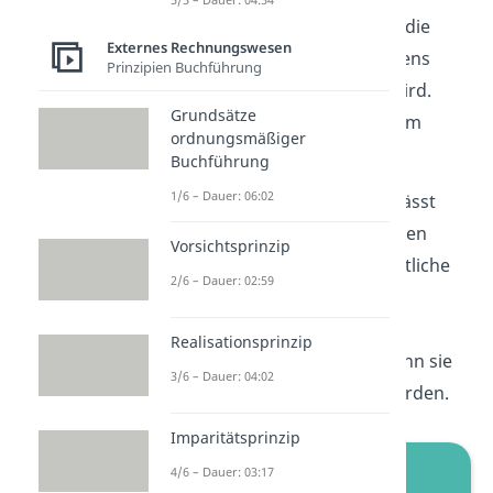
Vorsichtsprinzip, dafür, dass die
Externes Rechnungswesen
Finanzlage eines Unternehmens
Prinzipien Buchführung
nicht verfälscht dargestellt wird.
Grundsätze
Somit dient es gleichzeitig dem
ordnungsmäßiger
Gläubigerschutz.
Buchführung
1/6 – Dauer: 06:02
Die Aussage dieses Prinzips lässt
sich schon fast aus dem Namen
Vorsichtsprinzip
ableiten. Es besagt, dass sämtliche
2/6 – Dauer: 02:59
Gewinne aus der laufenden
Geschäftstätigkeit erst dann
Realisationsprinzip
bilanziert werden dürfen, wenn sie
3/6 – Dauer: 04:02
auch tatsächlich realisiert wurden.
Imparitätsprinzip
4/6 – Dauer: 03:17