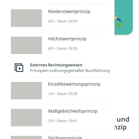
Niederstwertprinzip
5/6 – Dauer: 03:59
Höchstwertprinzip
Realisationsprinzip
6/6 – Dauer: 02:35
Externes Rechnungswesen
Prinzipien ordnungsgemäßer Buchführung
Einzelbewertungsprinzip
1/4 – Dauer: 03:30
Maßgeblichkeitsprinzip
Realisationszeitpunkt und
2/4 – Dauer: 03:41
Anschaffungswertprinzip
Stichtagsprinzip