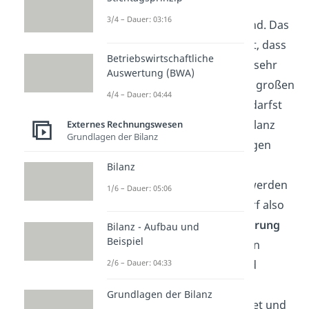
Man sagt, dass Gewinne bei
3/4 – Dauer: 03:16
Gefahrübergang
realisiert sind. Das
heißt, wenn du nur annimmst, dass
Betriebswirtschaftliche
dein Geschäft in der Zukunft sehr
Auswertung (BWA)
gut laufen wird und du einen großen
4/4 – Dauer: 04:44
Gewinn machen wirst, dann darfst
du diesen noch nicht in die Bilanz
Externes Rechnungswesen
Grundlagen der Bilanz
übernehmen. Wertsteigerungen
über die
Anschaffungs
– oder
Bilanz
Herstellungskosten
hinaus werden
1/6 – Dauer: 05:06
damit ausgeschlossen. Es darf also
nur die
tatsächliche Veräußerung
Bilanz - Aufbau und
Beispiel
von Vermögensgegenständen
2/6 – Dauer: 04:33
bilanziert werden. Damit wird
verhindert, dass sich ein
Grundlagen der Bilanz
Unternehmen zu reich rechnet und