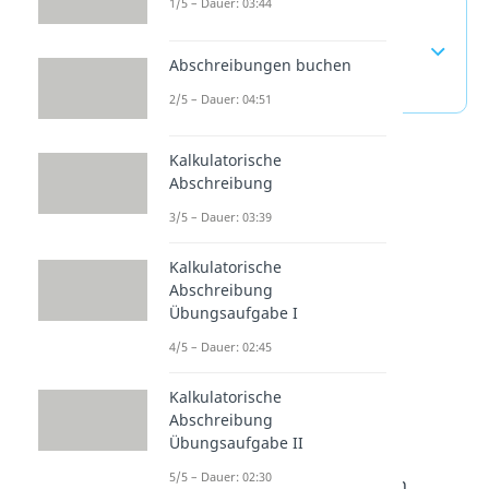
1/5 – Dauer: 03:44
Realisationsprinzip —
häufigste Fragen
Abschreibungen buchen
(ausklappen)
2/5 – Dauer: 04:51
Kalkulatorische
Abschreibung
3/5 – Dauer: 03:39
Kalkulatorische
Abschreibung
Übungsaufgabe I
4/5 – Dauer: 02:45
Rechnungslegung
Kalkulatorische
Abschreibung
verstehen
Übungsaufgabe II
5/5 – Dauer: 02:30
Das Realisationsprinzip ist ein