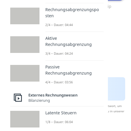
Beispiel Realisationsprinzip
Rechnungsabgrenzungspo
sten
2/4 – Dauer: 04:44
Aktive
Rechnungsabgrenzung
3/4 – Dauer: 04:24
Passive
Rechnungsabgrenzung
4/4 – Dauer: 03:56
Externes Rechnungswesen
Bilanzierung
Nach Beantwortung speichern wir deine Antwort, um
Studyflix zu verbessern. Mehr dazu erfährst du in unserer
Latente Steuern
Datenschutzerklärung
.
1/8 – Dauer: 06:04