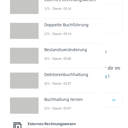
1/5 – Dauer: 03:16
Was ist ein
Gewinnvortrag?
Doppelte Buchführung
(00:17)
2/5 – Dauer: 05:14
Du möchtest wissen, was ein
Bestandsveränderung
Gewinnvortrag
ist, wie du ihn
3/5 – Dauer: 05:46
berechnest und wie du ihn
verwendest? Das erklären wir dir im
Debitorenbuchhaltung
Beitrag und in unserem
Video
!
4/5 – Dauer: 03:37
Buchhaltung lernen
Inhaltsübersicht
5/5 – Dauer: 05:07
Was ist ein
Externes Rechnungswesen