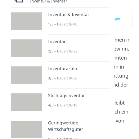
Inventur & Inventar
Gewinnvortrag?
Inventur & Inventar
zur Stelle im Video springen
(00:17)
1/5 – Dauer: 03:40
Erwirtschaftet dein Unternehmen in
Inventar
einem Geschäftsjahr einen Gewinn,
2/5 – Dauer: 03:38
musst du diesen nach bestimmten
Kriterien
verwenden
. Das kann in
Inventurarten
Form von Dividendenausschüttung,
3/5 – Dauer: 04:50
der Bildung von Rücklagen und der
Finanzierung weiterer
Stichtagsinventur
Aufwendungen geschehen. Bleibt
4/5 – Dauer: 03:10
nach der Verwendung dennoch ein
Restbetrag übrig, sprichst du von
Geringwertige
Wirtschaftsgüter
einem
Gewinnvortrag
.
5/5 – Dauer: 04:54