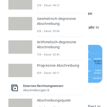
5/8 – Dauer: 04:12
Gewinnvortrag
bzw. der
Verlustvortrag aus dem
letzten
Geometrisch-degressive
Geschäftsjahr
und der
Abschreibung
Jahresabschluss
aus
diesem Jahr
in
6/8 – Dauer: 05:04
der Bilanz angegeben.
Arithmetisch-degressive
Abschreibung
7/8 – Dauer: 02:45
Progressive Abschreibung
8/8 – Dauer: 06:11
Externes Rechnungswesen
Bilanz zum 31.12.22 (vor
Abschreibungen II
Gewinnverwendung)
Abschreibungsquote
Angenommen, du erwirtschaftest in