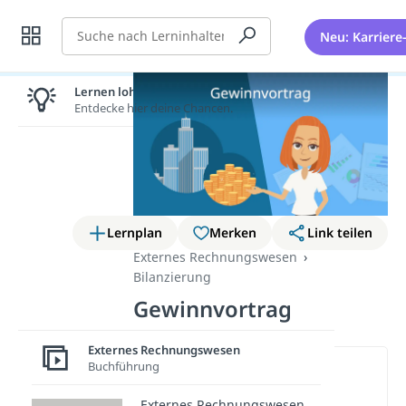
Suche
Neu: Karriere
Lernen lohnt sich!
Entdecke hier deine Chancen.
Lernplan
Merken
Link teilen
Externes Rechnungswesen
Bilanzierung
Gewinnvortrag
Externes Rechnungswesen
Buchführung
Wichtige Inhalte in diesem
Video
Externes Rechnungswesen