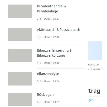
Privatentnahme &
Privateinlage
2/8 – Dauer: 03:27
Aktivtausch & Passivtausch
3/8 – Dauer: 02:40
Bilanzverlängerung &
Bilanzverkürzung
4/8 – Dauer: 02:10
Nach Beantwortung speichern wir deine Antwort, um
Studyflix zu verbessern. Mehr dazu erfährst du in unserer
Bilanzanalyse
Datenschutzerklärung
.
5/8 – Dauer: 05:04
Beispiel Gewinnvortrag
Rücklagen
zur Stelle im Video springen
6/8 – Dauer: 03:29
(02:56)