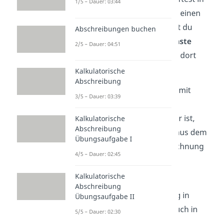
1/5 – Dauer: 03:44
diesem Geschäftsjahr wieder einen
Gewinnvortrag. Dann nimmst du
Abschreibungen buchen
diesen Betrag mit in das
nächste
2/5 – Dauer: 04:51
Geschäftsjahr
und führst ihn dort
auf gleiche Weise an.
Kalkulatorische
Abschreibung
Wichtig ist, dass du ihn
nicht
mit
3/5 – Dauer: 03:39
dem Gewinnvortrag aus dem
Vorjahr
addierst
. Grund dafür ist,
Kalkulatorische
Abschreibung
dass du den Gewinnvortrag aus dem
Übungsaufgabe I
Vorjahr im Rahmen der Berechnung
4/5 – Dauer: 02:45
des
Bilanzgewinns
bereits
verwendest
.
Kalkulatorische
Abschreibung
Übrigens:
Der Gewinnvortrag in
Übungsaufgabe II
einem Geschäftsjahr muss auch in
5/5 – Dauer: 02:30