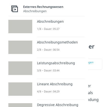
Externes Rechnungswesen
Abschreibungen
Abschreibungen
1/8 – Dauer: 05:27
Abschreibungsmethoden
Gewinnvortrag in der
2/8 – Dauer: 06:54
Bilanz
zur Stelle im Video springen
Leistungsabschreibung
(03:54)
3/8 – Dauer: 03:44
Sowohl Gewinn- als auch
Lineare Abschreibung
Verlustvortrag musst du in der
4/8 – Dauer: 04:29
Bilanz
als Teil des Eigenkapitals
separat angeben. Vor Verwendung
Degressive Abschreibung
des Gewinns wird der