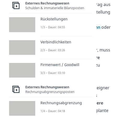
Externes Rechnungswesen
Gewinn- bzw. Verlustvortrag aus
Schulden & immaterielle Bilanzposten
dem Vorjahr und der Einstellung
Rückstellungen
in Rücklagen, ergibt sich
entweder ein
Bilanzgewinn
oder
1/3 – Dauer: 04:55
Bilanzverlust
.
Verbindlichkeiten
Liegt ein Bilanzgewinn vor, muss
2/3 – Dauer: 03:26
dein Unternehmen
weitere
Firmenwert / Goodwill
Abgaben
vornehmen. Dazu
zählen:
3/3 – Dauer: 03:10
das
Ausschütten von
Externes Rechnungswesen
Dividenden
an Anteilseigner
Rechnungsabgrenzungsposten
deines Unternehmens
die
Einstellung in andere
Rechnungsabgrenzung
Rücklagen
z. B. für geplante
1/4 – Dauer: 04:18