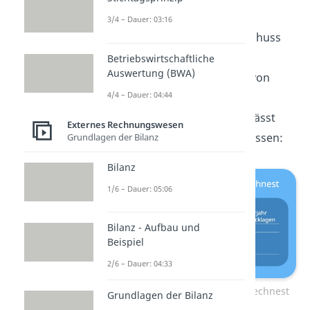
Jahresfehlbetrag
.
3/4 – Dauer: 03:16
Um von deinem Jahresüberschuss
nun einen Gewinnvortrag zu
Betriebswirtschaftliche
Auswertung (BWA)
ermitteln, gibt es eine Reihe von
4/4 – Dauer: 04:44
Aufwendungen
, die du zu
finanzieren hast.
Das Ganze lässt
Externes Rechnungswesen
sich als
Schema
zusammenfassen:
Grundlagen der Bilanz
Bilanz
1/6 – Dauer: 05:06
Bilanz - Aufbau und
Beispiel
2/6 – Dauer: 04:33
Wie du den Gewinnvortrag berechnest
Grundlagen der Bilanz