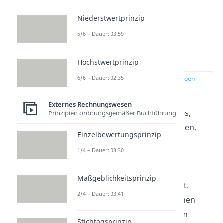
Niederstwertprinzip
5/6 – Dauer: 03:59
Berechnung des
Gewinnvortrags
Höchstwertprinzip
6/6 – Dauer: 02:35
zur Stelle im Video springen
(00:44)
Externes Rechnungswesen
Ziel jedes Unternehmens ist es,
Prinzipien ordnungsgemäßer Buchführung
einen
Gewinn
zu erwirtschaften.
Einzelbewertungsprinzip
Daher wird am Ende jedes
1/4 – Dauer: 03:30
Geschäftsjahres der
Jahresüberschuss
aus dem
Maßgeblichkeitsprinzip
operativen Geschäft
ermittelt.
2/4 – Dauer: 03:41
Handelt es sich jedoch um einen
Verlust, sprichst du von einem
Stichtagsprinzip