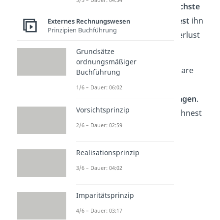
Den nimmst du mit in das
nächste
Geschäftsjahr
und
verrechnest
ihn
Externes Rechnungswesen
Prinzipien Buchführung
dort mit dem Gewinn oder Verlust
des nachfolgenden Jahres.
Grundsätze
ordnungsmäßiger
Seine
Funktion
ist es, absehbare
Buchführung
Ausgaben zu finanzieren und
1/6 – Dauer: 06:02
potenzielle
Verluste aufzufangen
.
Vorsichtsprinzip
Den Gewinnvortrag kennzeichnest
2/6 – Dauer: 02:59
du in der Bilanz als Teil des
Eigenkapitals
separat.
Realisationsprinzip
3/6 – Dauer: 04:02
Imparitätsprinzip
4/6 – Dauer: 03:17