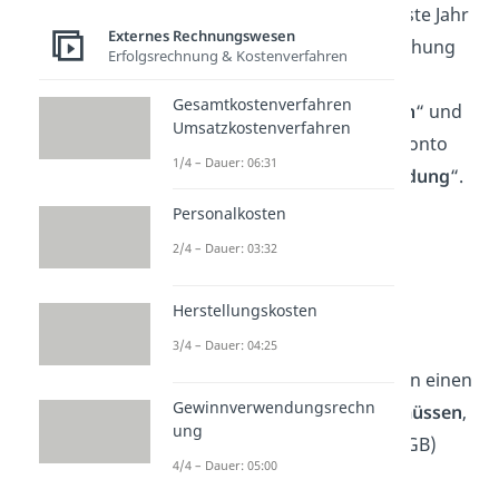
der Buchhaltung in das nächste Jahr
Externes Rechnungswesen
vorgetragen werden. Die Buchung
Erfolgsrechnung & Kostenverfahren
erfolgt auf das Konto
Gesamtkostenverfahren
„
Saldenvorträge, Sachkonten
“ und
Umsatzkostenverfahren
die Gegenbuchung auf das Konto
1/4 – Dauer: 06:31
„
Gewinnvortrag vor Verwendung
“.
Personalkosten
2/4 – Dauer: 03:32
Wer muss einen
Gewinnvortrag
Herstellungskosten
ermitteln?
3/4 – Dauer: 04:25
Welche Unternehmensformen einen
Gewinnverwendungsrechn
Gewinnvortrag berechnen müssen
,
ung
ist im Handelsgesetzbuch (HGB)
4/4 – Dauer: 05:00
vorgegeben. Demnach sind