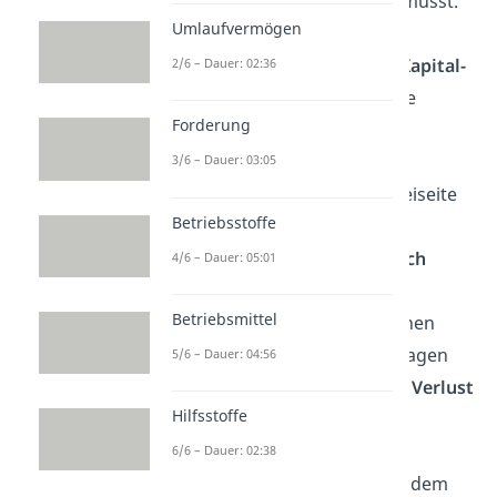
Jahr wieder
ausgleichen
musst.
Umlaufvermögen
Anschließend bildest du
Kapital-
2/6 – Dauer: 02:36
und Gewinnrücklagen
. Sie
Forderung
dienen dazu, potenzielle
zukünftige Verluste
3/6 – Dauer: 03:05
auszugleichen. Wie viel beiseite
Betriebsstoffe
gelegt wird, ist entweder
gesetzlich
oder
vertraglich
4/6 – Dauer: 05:01
geregelt.
Du kannst
Betriebsmittel
auch
Entnahmen
aus deinen
Kapital- und Gewinnrücklagen
5/6 – Dauer: 04:56
tätigen, solange du einen
Verlust
Hilfsstoffe
damit
ausgleichst
.
6/6 – Dauer: 02:38
Aus der Verrechnung mit dem