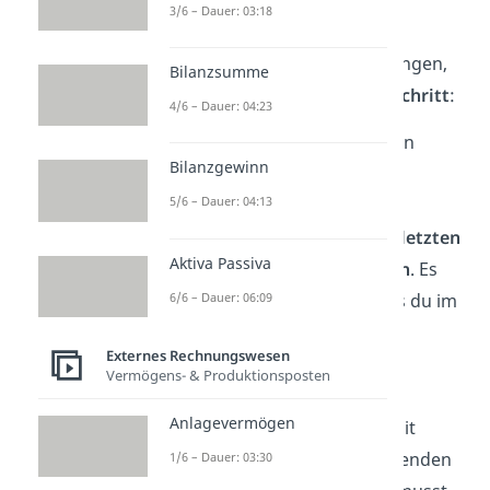
3/6 – Dauer: 03:18
Wie genau die einzelnen
Berechnungen zusammenhängen,
Bilanzsumme
erfährst du jetzt
Schritt für Schritt
:
4/6 – Dauer: 04:23
Als Erstes musst du deinen
Bilanzgewinn
Jahresüberschuss oder -
5/6 – Dauer: 04:13
fehlbetrag mit dem
Gewinnvortrag
aus dem
letzten
Aktiva Passiva
Geschäftsjahr verrechnen
. Es
6/6 – Dauer: 06:09
kann aber auch sein, dass du im
letzten Jahr einen Verlust
Externes Rechnungswesen
erwirtschaftet hast. Dann
Vermögens- & Produktionsposten
sprichst du von einem
Anlagevermögen
Verlustvortrag
, den du mit
deinen
Gewinnen
im laufenden
1/6 – Dauer: 03:30