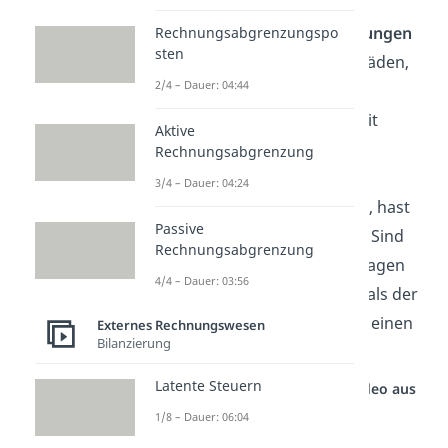
Investitionen
zusätzliche Aufwendungen
Rechnungsabgrenzungspo
sten
z. B. Katastrophenschäden,
2/4 – Dauer: 04:44
Kursverluste oder ein
verlorener Rechtsstreit
Aktive
Rechnungsabgrenzung
Bleibt nach Abzug dessen
3/4 – Dauer: 04:24
dennoch ein Betrag übrig, hast
Passive
du einen
Gewinnvortrag
. Sind
Rechnungsabgrenzung
die Dividenden und Rücklagen
4/4 – Dauer: 03:56
jedoch wertmäßig höher als der
Bilanzgewinn, erhältst du einen
Externes Rechnungswesen
Bilanzierung
Verlustvortrag
.
Latente Steuern
Studyflix vernetzt: Hier ein Video aus
einem anderen Bereich
1/8 – Dauer: 06:04