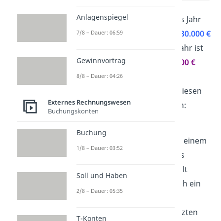
Anlagenspiegel
Dein Unternehmen hat dieses Jahr
einen
Jahresüberschuss
von
30.000 €
7/8 – Dauer: 06:59
erwirtschaftet. Aus dem Vorjahr ist
Gewinnvortrag
noch
Gewinnvortrag
von
1.000 €
übrig, den du auf den
8/8 – Dauer: 04:26
Jahresüberschuss addierst. Diesen
Externes Rechnungswesen
Betrag gilt es nun zu verteilen:
Buchungskonten
In deiner Satzung hast du
Buchung
festgeschrieben, dass bei einem
1/8 – Dauer: 03:52
Jahresüberschuss 10 % als
Kapitalrücklage
eingestellt
Soll und Haben
werden. Daraus ergibt sich ein
2/8 – Dauer: 05:35
Betrag von
3.000 €
.
Ebenfalls wurde in der letzten
T-Konten