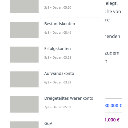
Hauptversammlung festgelegt,
3/8 – Dauer: 05:20
dass eine
Dividende
in Höhe von
20.000 €
an deine Aktionäre
Bestandskonten
auszuzahlen ist.
4/8 – Dauer: 05:49
Aufgrund eines bevorstehenden
Rechtsstreites mit einem
Erfolgskonten
Lieferanten möchtest du zudem
5/8 – Dauer: 03:28
eine
Rücklage
in Höhe von
6.500 €
zurücklegen.
Aufwandskonto
Daraus ergibt sich folgende
6/8 – Dauer: 03:33
Berechnung:
Dreigeteiltes Warenkonto
Jahresüberschuss
30.000 €
7/8 – Dauer: 05:59
+
Gewinnvortrag
1.000 €
GuV