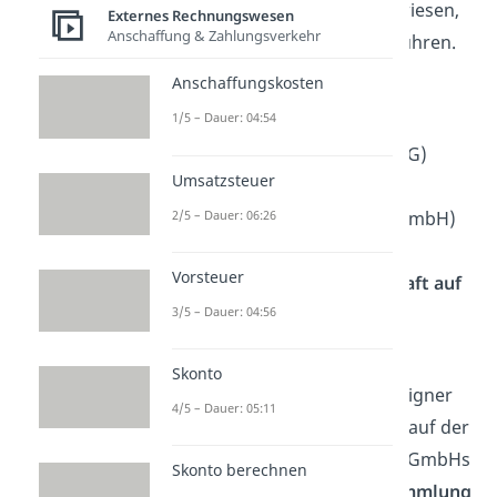
Kapitalgesellschaften
angewiesen,
Externes Rechnungswesen
Anschaffung & Zahlungsverkehr
einen Gewinnvortrag aufzuführen.
Zu den Kapitalgesellschaften
Anschaffungskosten
gehören:
1/5 – Dauer: 04:54
die
Aktiengesellschaft
(AG)
Umsatzsteuer
die
Gesellschaft mit
2/5 – Dauer: 06:26
beschränkter Haftung
(GmbH)
und
Vorsteuer
die
Kommanditgesellschaft auf
3/5 – Dauer: 04:56
Aktien
(KGaA).
Wie viel vom Gewinn ein
Skonto
Unternehmen an die Anteilseigner
4/5 – Dauer: 05:11
abzugeben hat, wird bei AGs auf der
Hauptversammlung
und bei GmbHs
Skonto berechnen
auf der
Gesellschafterversammlung