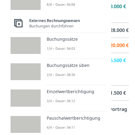
8/8 – Dauer: 06:08
–
Einstellung
3.000 €
Kapitalrücklage
Externes Rechnungswesen
Buchungen durchführen
=
Bilanzgewinn
28.000 €
Buchungssätze
–
Dividende
20.000 €
1/4 – Dauer: 04:03
–
Einstellung
6.500 €
Buchungssätze üben
andere
2/4 – Dauer: 08:30
Rücklagen
Einzelwertberichtigung
=
Gewinnvortrag
1.500 €
3/4 – Dauer: 06:12
Damit hast du einen
Gewinnvortrag
von 1.500 €.
Pauschalwertberichtigung
4/4 – Dauer: 04:11