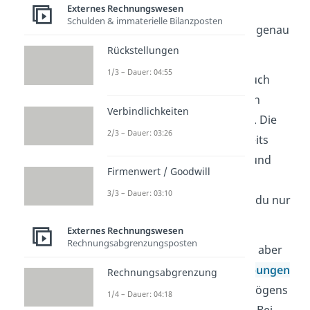
Externes Rechnungswesen
Schulden & immaterielle Bilanzposten
Wie du siehst, haben wir hier genau
sieben Posten aufgelistet.
Rückstellungen
1/3 – Dauer: 04:55
Unternehmen dürfen aber auch
noch detailliertere Angaben in
Verbindlichkeiten
zusätzlichen Spalten machen. Die
2/3 – Dauer: 03:26
meisten Posten wirst du bereits
kennen!
Zugänge, Abgänge
und
Firmenwert / Goodwill
Zuschreibungen
sind
3/3 – Dauer: 03:10
selbsterklärend, diese musst du nur
noch eintragen.
Externes Rechnungswesen
Rechnungsabgrenzungsposten
Bei den
Abgängen
solltest du aber
beachten, dass die
Abschreibungen
Rechnungsabgrenzung
des abgehenden Anlagevermögens
1/4 – Dauer: 04:18