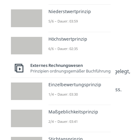
Niederstwertprinzip
5/6 – Dauer: 03:59
Höchstwertprinzip
6/6 – Dauer: 02:35
Anlagespiegel – HGB
Externes Rechnungswesen
In
§ 284 Abs. 3 HGB
wird festgelegt,
Prinzipien ordnungsgemäßer Buchführung
welche
Positionen
der
Einzelbewertungsprinzip
Anlagenspiegel enthalten muss.
1/4 – Dauer: 03:30
Dazu zählen:
Die (historischen)
Maßgeblichkeitsprinzip
Anschaffungskosten
2/4 – Dauer: 03:41
beziehungsweise
Herstellungskosten
Stichtagsprinzip