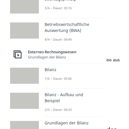
Zugänge
3/4 – Dauer: 03:16
Abgänge
Umbuchungen
Betriebswirtschaftliche
Auswertung (BWA)
Zuschreibungen
4/4 – Dauer: 04:44
sowie die (kumulierten)
Abschreibungen
Externes Rechnungswesen
Grundlagen der Bilanz
Studyflix vernetzt: Hier ein Video aus
einem anderen Bereich
Bilanz
1/6 – Dauer: 05:06
Bilanz - Aufbau und
Beispiel
2/6 – Dauer: 04:33
Grundlagen der Bilanz