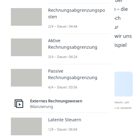
ausgebucht werden müssen. Bei
Umbuchungen
ist das ähnlich – die
Rechnungsabgrenzungspo
sten
Abschreibungen werden jedoch
nicht ausgebucht, sondern nur
2/4 – Dauer: 04:44
umgeschichtet. Das schauen wir uns
Aktive
aber später noch in einem Beispiel
Rechnungsabgrenzung
an.
3/4 – Dauer: 04:24
Passive
Rechnungsabgrenzung
4/4 – Dauer: 03:56
Externes Rechnungswesen
Nach Beantwortung speichern wir deine Antwort, um
Bilanzierung
Studyflix zu verbessern. Mehr dazu erfährst du in unserer
Datenschutzerklärung
.
Latente Steuern
1/8 – Dauer: 06:04
Kumulierte