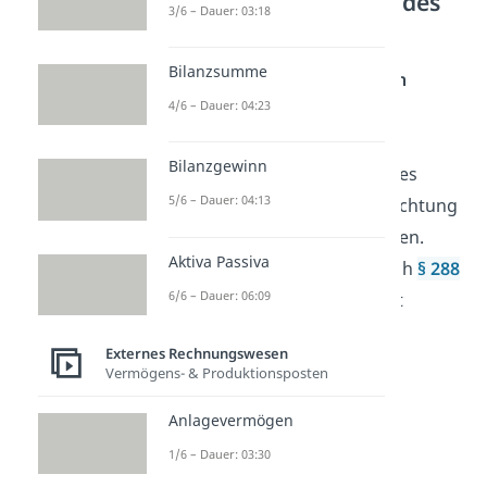
Pflicht zur Erstellung des
3/6 – Dauer: 03:18
Anlagespiegels
Bilanzsumme
Laut dem
Handelsgesetzbuch
4/6 – Dauer: 04:23
müssen
große
und
mittlere
Kapitalgesellschaften
den
Bilanzgewinn
Anlagenspiegel im Rahmen des
5/6 – Dauer: 04:13
Jahresabschlusses zur Beobachtung
des Anlagevermögens erstellen.
Aktiva Passiva
Kleine KGs sind hingegen nach
§ 288
6/6 – Dauer: 06:09
Abs. 1 HGB
von dieser Pflicht
befreit.
Externes Rechnungswesen
Vermögens- & Produktionsposten
Anlagevermögen
1/6 – Dauer: 03:30