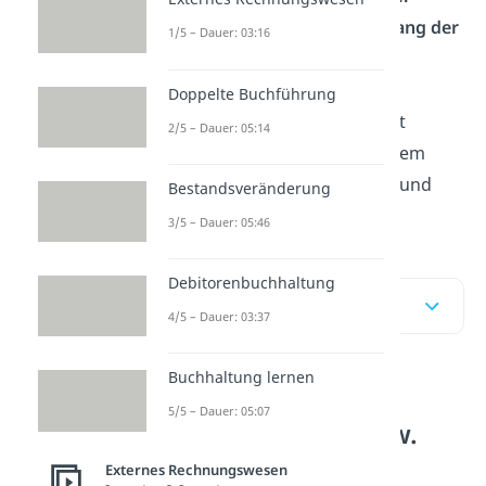
Dieser bezeichnet einen
Anhang der
1/5 – Dauer: 03:16
Jahresbilanz
, in dem die
Veränderungen des
Doppelte Buchführung
Anlagevermögens
dargestellt
2/5 – Dauer: 05:14
werden. Wir zeigen dir an einem
Beispiel, wie er aufgebaut ist und
Bestandsveränderung
wie du ihn erstellst.
3/5 – Dauer: 05:46
Debitorenbuchhaltung
Inhaltsübersicht
4/5 – Dauer: 03:37
Buchhaltung lernen
Grundlagen zum
5/5 – Dauer: 05:07
Anlagenspiegel bzw.
Anlagengitter
Externes Rechnungswesen