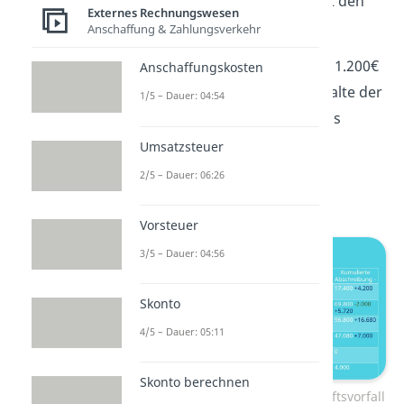
Nun beschäftigen wir uns mit den
Externes Rechnungswesen
Geschäftsvorfällen.
Anschaffung & Zahlungsverkehr
Im Ersten müssen wir die 1.200€
Anschaffungskosten
in die erste Zeile in die Spalte der
1/5 – Dauer: 04:54
Zugänge eintragen, da das
Produkt ja als
Umsatzsteuer
Vermögensgegenstand
2/5 – Dauer: 06:26
hinzukommt.
Vorsteuer
3/5 – Dauer: 04:56
Skonto
4/5 – Dauer: 05:11
Skonto berechnen
Beispiel Anlagenspiegel: Geschäftsvorfall