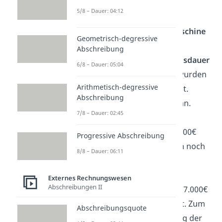
Jahren wurden 2.000€
5/8 – Dauer: 04:12
wertberichtigt.
Am 10.09. wurde eine
Maschine
Geometrisch-degressive
fertiggestellt. Ihre
Abschreibung
voraussichtliche
Nutzungsdauer
6/8 – Dauer: 05:04
beträgt 10 Jahre. 8.000€ wurden
Arithmetisch-degressive
bereits letztes Jahr gezahlt.
Abschreibung
Dieses Jahr fallen 7.000€ an.
7/8 – Dauer: 02:45
Insgesamt betragen die
Anschaffungskosten
15.000€
Progressive Abschreibung
und die Maschine wurden noch
8/8 – Dauer: 06:11
nicht abgeschrieben.
Ein
Gebäude
mit
Externes Rechnungswesen
Abschreibungen II
Anschaffungskosten
von 7.000€
wurde für 1.600€ verkauft. Zum
Abschreibungsquote
Zeitpunkt des Verkaufs lag der