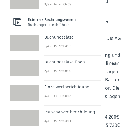
Ganze etwas verständlicher zu
8/8 – Dauer: 06:08
machen.
Externes Rechnungswesen
Stell dir vor, du arbeitest in der
Buchungen durchführen
„Baum AG“, einem
Buchungssätze
Maschinenbauunternehmen. Die AG
verfolgt die
1/4 – Dauer: 04:03
Jahresüberschussmaximierung
und
Buchungssätze üben
alle
Abschreibungen
werden
linear
durchgeführt. Im letzten Jahr lagen
2/4 – Dauer: 08:30
im Bereich Grundstücke und Bauten
Einzelwertberichtigung
Zuschreibungen von 2.000€ vor. Die
Abschreibungen dieses Jahres lagen
3/4 – Dauer: 06:12
bei:
Pauschalwertberichtigung
Immaterielles Vermögen 4.200€
4/4 – Dauer: 04:11
Grundstücke und Bauten 5.720€