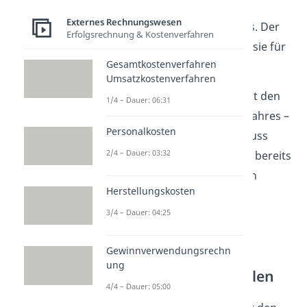
sind, stammen aus dem
Externes Rechnungswesen
Anlagenspiegel des Vorjahres. Der
Erfolgsrechnung & Kostenverfahren
Einfachheit halber haben wir sie für
Gesamtkostenverfahren
dich bereits eingetragen.
Umsatzkostenverfahren
Beginne am besten immer mit den
1/4 – Dauer: 06:31
Zuschreibungen
des letzten Jahres –
Personalkosten
sonst vergisst du sie am Schluss
2/4 – Dauer: 03:32
noch. Danach können wir die bereits
angefallenen Abschreibungen
Herstellungskosten
eintragen.
3/4 – Dauer: 04:25
Geschäftsvorfälle
Gewinnverwendungsrechn
eintragen –
ung
Anlagenspiegel erstellen
4/4 – Dauer: 05:00