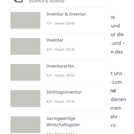
Inventur & Inventar
Der
Anlagespiegel
– auch
Inventur & Inventar
Anlagegitter
genannt – ist eine
1/5 – Dauer: 03:40
Erweiterung der Jahresbilanz und
der GuV. Denn diese zeigen nur die
Inventar
Buchwerte zum Jahresanfang und –
2/5 – Dauer: 03:38
ende bzw. die Abschreibungen des
Geschäftsjahres.
Inventurarten
Das
Anlagengitter
jedoch legt uns
3/5 – Dauer: 04:50
auch andere Werte offen, wie zum
Beispiel
Zugänge, Abgänge und
Stichtagsinventur
Umbuchungen
. Diese Zahlen dienen
4/5 – Dauer: 03:10
Unternehmen, um unter anderem
festzustellen, wie viel dieses Jahr
Geringwertige
Wirtschaftsgüter
investiert wurde oder inwiefern
5/5 – Dauer: 04:54