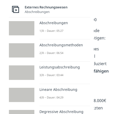
Technische Anlagen und
Externes Rechnungswesen
Maschinen 16.680€ und
Abschreibungen
Andere Anlagen, BGA 7.000
Abschreibungen
Außerdem müssen wir folgende
1/8 – Dauer: 05:27
Geschäftsvorfälle
berücksichtigen:
Abschreibungsmethoden
Dieses Jahr wurde ein neues
2/8 – Dauer: 06:54
Produkt entwickelt. Es soll
nächstes Jahr bereits produziert
Leistungsabschreibung
werden. Die
aktivierungsfähigen
3/8 – Dauer: 03:44
Kosten
betragen 1.200€.
Die
Beteiligung
an der
Lineare Abschreibung
„Blümchen AG“ mit
4/8 – Dauer: 04:29
Anschaffungskosten von 8.000€
wurde verkauft. In den letzten
Degressive Abschreibung