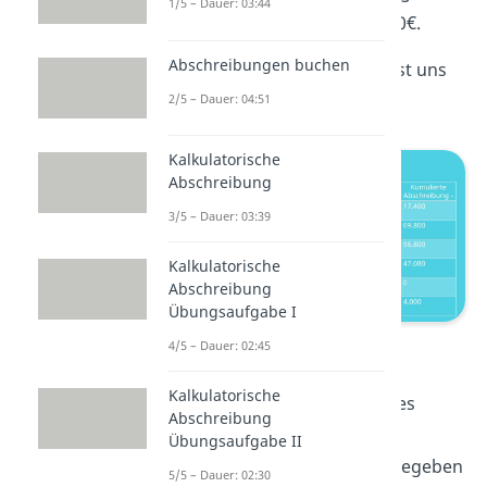
1/5 – Dauer: 03:44
Buchwert jedoch bei 2.000€.
Abschreibungen buchen
Der folgende Anlagespiegel ist uns
bereits gegeben.
2/5 – Dauer: 04:51
Kalkulatorische
Abschreibung
3/5 – Dauer: 03:39
Kalkulatorische
Abschreibung
Übungsaufgabe I
Beispiel Anlagenspiegel
4/5 – Dauer: 02:45
Kalkulatorische
Also müssen wir nur noch alles
Abschreibung
eintragen. Die
kumulierten
Übungsaufgabe II
Abschreibungen
, die schon gegeben
5/5 – Dauer: 02:30