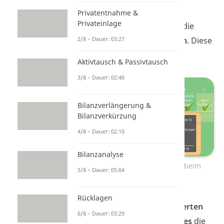
Abschreibungen
Privatentnahme &
Privateinlage
Das einzig Komplizierte sind die
2/8 – Dauer: 03:27
kumulierten Abschreibungen
. Diese
sind wie folgt aufgebaut:
Aktivtausch & Passivtausch
3/8 – Dauer: 02:40
Bilanzverlängerung &
Bilanzverkürzung
4/8 – Dauer: 02:10
Bilanzanalyse
Kumulierte Abschreibungen beim
5/8 – Dauer: 05:04
Anlagenspiegel
Rücklagen
Du ziehst von deinen
kumulierten
6/8 – Dauer: 03:29
Abschreibungen des Vorjahres
die