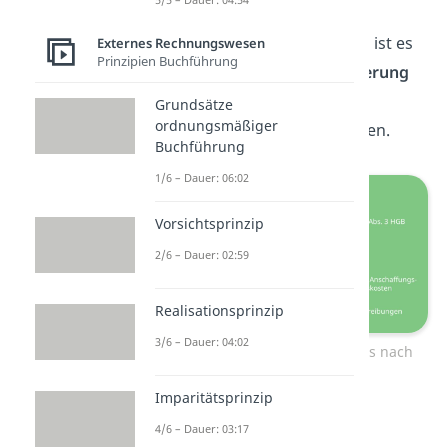
schon abgeschrieben wurde.
Aufgabe des Anlagenspiegels ist es
Externes Rechnungswesen
Prinzipien Buchführung
also die
wertmäßige Veränderung
aller Positionen des
Grundsätze
ordnungsmäßiger
Anlagevermögens
darzustellen.
Buchführung
1/6 – Dauer: 06:02
Vorsichtsprinzip
2/6 – Dauer: 02:59
Realisationsprinzip
3/6 – Dauer: 04:02
Positionen des Anlagenspiegels nach
HGB
Imparitätsprinzip
4/6 – Dauer: 03:17