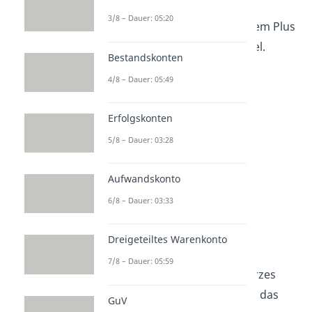
3/8 – Dauer: 05:20
Das erkennst du jeweils an dem Plus
oder Minus im Anlagenspiegel.
Bestandskonten
4/8 – Dauer: 05:49
Erfolgskonten
5/8 – Dauer: 03:28
Aufwandskonto
6/8 – Dauer: 03:33
Beispiel zum
Anlagenspiegel
Dreigeteiltes Warenkonto
7/8 – Dauer: 05:59
Schauen wir uns noch ein kurzes
Anlagengitter Beispiel an, um das
GuV