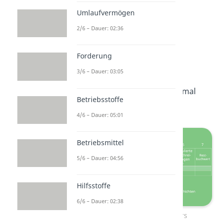
Umlaufvermögen
2/6 – Dauer: 02:36
Aufbau des
Forderung
Anlagengitters
3/6 – Dauer: 03:05
Schauen wir uns doch direkt mal
Betriebsstoffe
den
Aufbau
an:
4/6 – Dauer: 05:01
Betriebsmittel
5/6 – Dauer: 04:56
Hilfsstoffe
6/6 – Dauer: 02:38
Aufbau des Anlagengitters