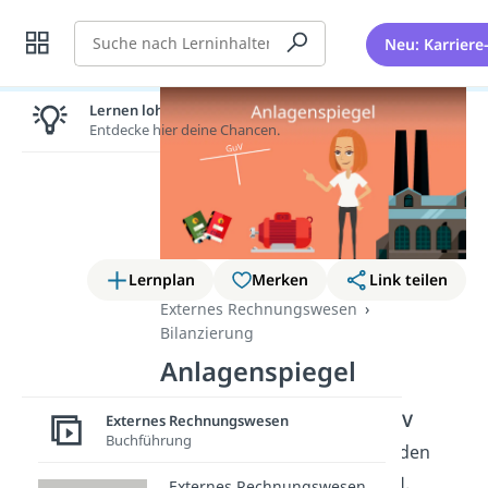
Suche
Neu: Karriere
Lernen lohnt sich!
Entdecke hier deine Chancen.
Lernplan
Merken
Link teilen
Externes Rechnungswesen
Bilanzierung
Anlagenspiegel
Neben der
Bilanz
und der
GuV
Externes Rechnungswesen
Buchführung
erstellen viele Unternehmen den
sogenannten
Anlagenspiegel.
Externes Rechnungswesen