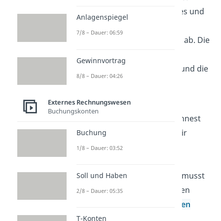
Zuschreibungen des Vorjahres und
Anlagenspiegel
die auf Abgänge entfallenen
7/8 – Dauer: 06:59
kumulierten Abschreibungen ab. Die
Abschreibungen des
Gewinnvortrag
Geschäftsjahres addierst du und die
8/8 – Dauer: 04:26
Umbuchungen addierst oder
subtrahierst du – je nach Fall.
Externes Rechnungswesen
Buchungskonten
Wenn du das Ergebnis berechnest
und eingetragen hast, sind wir
Buchung
schon fast fertig. Um den
1/8 – Dauer: 03:52
Restbuchwert
des laufenden
Geschäftsjahres zu erhalten, musst
Soll und Haben
du nur noch alle Werte von den
2/8 – Dauer: 05:35
gesamten
Anschaffungskosten
abziehen oder hinzurechnen.
T-Konten