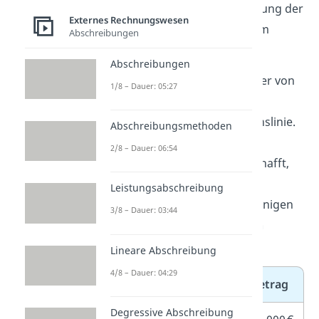
Schauen wir uns die Berechnung der
Externes Rechnungswesen
Anschaffungskosten an einem
Abschreibungen
Beispiel
an:
Abschreibungen
Die
Fresh GmbH
, ein Hersteller von
1/8 – Dauer: 05:27
Tiefkühlpizzen, plant die
Erweiterung ihrer Produktionslinie.
Abschreibungsmethoden
Dafür wird eine neue
2/8 – Dauer: 06:54
Teigausrollmaschine
angeschafft,
die den Produktionsprozess
Leistungsabschreibung
automatisieren und beschleunigen
3/8 – Dauer: 03:44
soll. Du hast folgende
Kosten
gegeben:
Lineare Abschreibung
4/8 – Dauer: 04:29
Kostenart
Betrag
Degressive Abschreibung