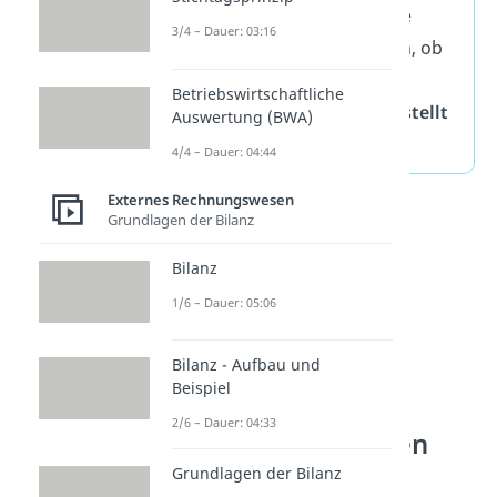
anfallen. Der grundlegende
3/4 – Dauer: 03:16
Unterschied liegt also darin, ob
das Wirtschaftsgut
extern
Betriebswirtschaftliche
gekauft
oder
intern hergestellt
Auswertung (BWA)
wird.
4/4 – Dauer: 04:44
Externes Rechnungswesen
Grundlagen der Bilanz
Bilanz
1/6 – Dauer: 05:06
Bilanz - Aufbau und
Beispiel
2/6 – Dauer: 04:33
Anschaffungskosten
berechnen — Was
Grundlagen der Bilanz