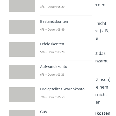
einzelnen Gut zugeordnet werden.
3/8 – Dauer: 05:20
✗
Mehrwertsteuer
Bestandskonten
→ Nur falls ein Unternehmen nicht
4/8 – Dauer: 05:49
vorsteuerabzugsberechtigt
ist (z. B.
Kleinunternehmer), gehört die
Erfolgskonten
Mehrwertsteuer zu den
5/8 – Dauer: 03:28
Anschaffungskosten. Sonst ist das
nicht der Fall, da sie vom Finanzamt
Aufwandskonto
zurückgezahlt wird.
6/8 – Dauer: 03:33
✗
Finanzierungskosten
(z. B. Zinsen)
→ Auch wenn du das Gut mit einem
Dreigeteiltes Warenkonto
Kredit kaufst — Zinsen gelten nicht
7/8 – Dauer: 05:59
als Teil der Anschaffungskosten.
GuV
✗
Personal- und Verwaltungskosten