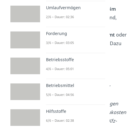
Dabei handelt es sich um
Umlaufvermögen
zusätzliche Kosten, die
beim
Kauf
anfallen und nötig sind,
2/6 – Dauer: 02:36
damit das Wirtschaftsgut
Forderung
überhaupt bei dir
ankommt
oder
verwendet
werden kann. Dazu
3/6 – Dauer: 03:05
gehören z. B.:
Betriebsstoffe
Transport- und
Verpackungskosten
4/6 – Dauer: 05:01
Notarkosten,
Betriebsmittel
Maklergebühren oder
Provisionen
5/6 – Dauer: 04:56
Zölle und Versicherungen
Hilfsstoffe
Montage- oder Einbaukosten
Grunderwerbs- oder Kfz-
6/6 – Dauer: 02:38
Steuer