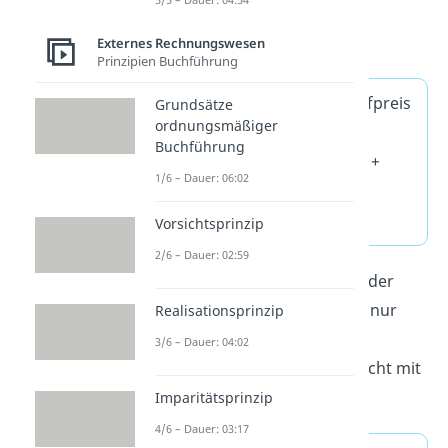
Berechnung
der
Anschaffungskosten lautet:
Externes Rechnungswesen
Prinzipien Buchführung
Anschaffungskosten
= Kaufpreis
Grundsätze
ordnungsmäßiger
– Preisminderungen +
Buchführung
Anschaffungsnebenkosten +
1/6 – Dauer: 06:02
nachträgliche
Anschaffungskosten
Vorsichtsprinzip
2/6 – Dauer: 02:59
Wichtig:
Für die Berechnung der
Anschaffungskosten werden nur
Realisationsprinzip
Nettopreise
verwendet. Die
3/6 – Dauer: 04:02
Mehrwertsteuer fließt also nicht mit
ein.
Imparitätsprinzip
4/6 – Dauer: 03:17