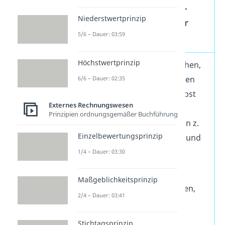
Anschaffungskosten vs.
Niederstwertprinzip
Herstellungskosten: Der
5/6 – Dauer: 03:59
Unterschied
Höchstwertprinzip
Herstellungskosten
entstehen,
wenn ein Unternehmen einen
6/6 – Dauer: 02:35
Vermögensgegenstand selbst
Externes Rechnungswesen
herstellt
. Zu den
Prinzipien ordnungsgemäßer Buchführung
Herstellungskosten gehören z.
Einzelbewertungsprinzip
B. die Kosten für Rohstoffe und
Fertigungslöhne.
1/4 – Dauer: 03:30
Anschaffungskosten
sind
Maßgeblichkeitsprinzip
hingegen alle Aufwendungen,
2/4 – Dauer: 03:41
die für den Kauf eines
Vermögensgegenstandes
Stichtagsprinzip