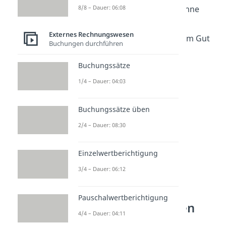
→ In der Regel lassen sich Löhne
8/8 – Dauer: 06:08
oder allgemeine
Externes Rechnungswesen
Buchhaltungskosten nicht dem Gut
Buchungen durchführen
direkt zuordnen.
Buchungssätze
1/4 – Dauer: 04:03
Buchungssätze üben
2/4 – Dauer: 08:30
Einzelwertberichtigung
3/4 – Dauer: 06:12
Beispiel zur
Berechnung der
Pauschalwertberichtigung
Anschaffungskosten
4/4 – Dauer: 04:11