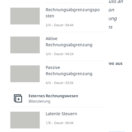
nachträglicher Anschluss an
Strom oder Kanalisation
Rechnungsabgrenzungspo
sten
Kosten zur Verbesserung
2/4 – Dauer: 04:44
oder Erweiterung eines
Gutes
Aktive
Erwerb zusätzlicher
Rechnungsabgrenzung
Softwares
3/4 – Dauer: 04:24
Studyflix vernetzt: Hier ein Video aus
Passive
einem anderen Bereich
Rechnungsabgrenzung
4/4 – Dauer: 03:56
Externes Rechnungswesen
Bilanzierung
Latente Steuern
1/8 – Dauer: 06:04