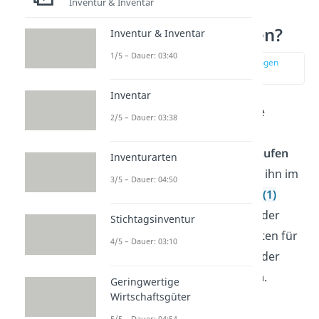
Inventur & Inventar
Was sind
Anschaffungskosten?
Inventur & Inventar
1/5 – Dauer: 03:40
zur Stelle im Video springen
(00:11)
Inventar
Anschaffungskosten
sind alle
2/5 – Dauer: 03:38
Kosten, um einen
Vermögensgegenstand zu
kaufen
Inventurarten
und so herzurichten, dass du ihn im
3/5 – Dauer: 04:50
Betrieb
nutzen kannst
(§ 255 (1)
HGB).
Dazu gehört nicht nur der
Stichtagsinventur
Kaufpreis
, sondern auch Kosten für
4/5 – Dauer: 03:10
den
Transport
, den
Aufbau
oder
notwendige
Genehmigungen
.
Geringwertige
Wirtschaftsgüter
Die allgemeine
Formel
zur
5/5 – Dauer: 04:54