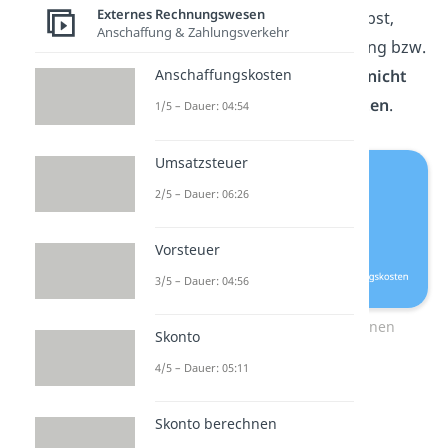
Externes Rechnungswesen
nicht die Anschaffung selbst,
Anschaffung & Zahlungsverkehr
sondern die Instandhaltung bzw.
die Zahlung. Sie gehören
nicht
Anschaffungskosten
zu den
Anschaffungskosten
.
1/5 – Dauer: 04:54
Umsatzsteuer
2/5 – Dauer: 06:26
Vorsteuer
3/5 – Dauer: 04:56
Anschaffungskosten berechnen
Skonto
4/5 – Dauer: 05:11
Du
berechnest
die
Anschaffungskosten daher
Skonto berechnen
folgendermaßen: