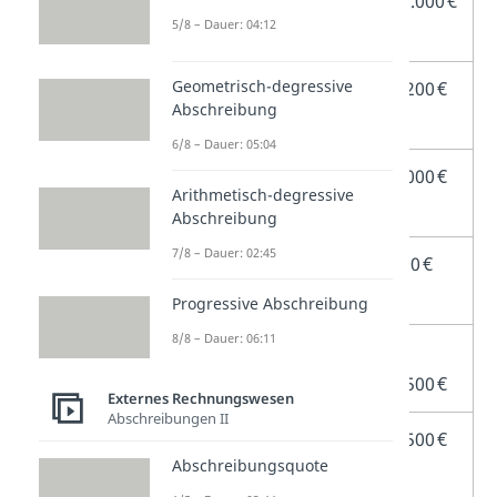
Kaufpreis der
45.000 €
5/8 – Dauer: 04:12
Teigausrollmaschine
Geometrisch-degressive
Transport durch eine
1.200 €
Abschreibung
Spedition
6/8 – Dauer: 05:04
Aufbau durch
2.000 €
Arithmetisch-degressive
Fachpersonal
Abschreibung
7/8 – Dauer: 02:45
Zollgebühren für die
600 €
Einfuhr
Progressive Abschreibung
8/8 – Dauer: 06:11
Rabatt laut
–
Kaufvertrag
1.500 €
Externes Rechnungswesen
Abschreibungen II
Nachträglicher
3.500 €
Abschreibungsquote
Betonboden für