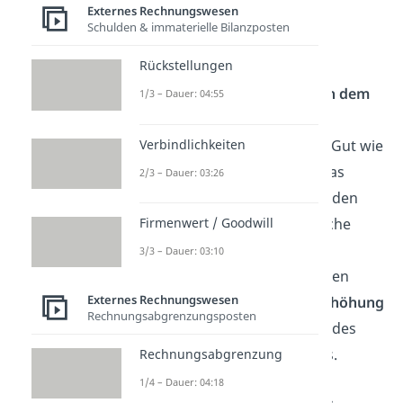
Externes Rechnungswesen
Schulden & immaterielle Bilanzposten
Nachträgliche
Rückstellungen
Anschaffungskosten
Manchmal sind auch
nach dem
1/3 – Dauer: 04:55
Kauf
weitere Ausgaben
notwendig, damit du das Gut wie
Verbindlichkeiten
geplant nutzen kannst. Das
2/3 – Dauer: 03:26
gehört dann ebenfalls zu den
Anschaffungskosten. Solche
Firmenwert / Goodwill
nachträglichen
3/3 – Dauer: 03:10
Anschaffungskosten führen
Externes Rechnungswesen
meistens zu einer
Werterhöhung
Rechnungsabgrenzungsposten
oder einer
Verbesserung
des
Vermögensgegenstandes.
Rechnungsabgrenzung
Beispiele
dafür sind:
1/4 – Dauer: 04:18