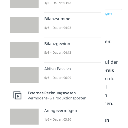
gehört dazu?
3/6 – Dauer: 03:18
zur Stelle im Video springen
(01:18)
Bilanzsumme
4/6 – Dauer: 04:23
Zu den Anschaffungskosten
gehören
drei Arten von Kosten
:
Bilanzgewinn
5/6 – Dauer: 04:13
Anschaffungspreis
Das ist der Nettobetrag auf der
Aktiva Passiva
Rechnung, also der
Kaufpreis
ohne Umsatzsteuer. Wenn du
6/6 – Dauer: 06:09
Rabatte
,
Skonti
oder
Boni
Externes Rechnungswesen
erhältst, musst du sie vom
Vermögens- & Produktionsposten
Anschaffungspreis
abziehen.
Anlagevermögen
Anschaffungsnebenkosten
1/6 – Dauer: 03:30