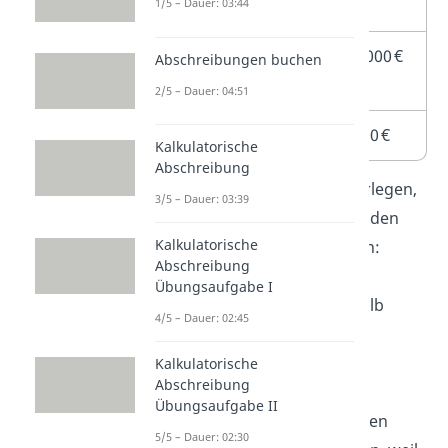
sicheren Stand
1/5 – Dauer: 03:44
Wartungsvertrag für
1.000 €
Abschreibungen buchen
ein Jahr
2/5 – Dauer: 04:51
Zinsen für Kredit
800 €
Kalkulatorische
Abschreibung
Nun musst du dir zuerst überlegen,
3/5 – Dauer: 03:39
welche Kosten
überhaupt zu den
Kalkulatorische
Anschaffungskosten
gehören:
Abschreibung
Der
Rabatt
reduziert den
Übungsaufgabe I
Kaufpreis und wird deshalb
4/5 – Dauer: 02:45
abgezogen
.
Die
Transport-
und
Kalkulatorische
Abschreibung
Aufbaukosten
sowie die
Übungsaufgabe II
Zollgebühren
zählen zu den
5/5 – Dauer: 02:30