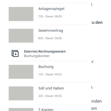
kannst
, dürfen berücksichtigt
Anlagenspiegel
werden.
7/8 – Dauer: 06:59
Diese Kosten gehören
nicht zu den
Anschaffungskosten
:
Gewinnvortrag
8/8 – Dauer: 04:26
✗
Wartungs- und
Instandhaltungskosten
Externes Rechnungswesen
→ Diese Kosten sichern den
Buchungskonten
laufenden Betrieb, haben aber
Buchung
nichts mit dem Kauf oder der
1/8 – Dauer: 03:52
Inbetriebnahme zu tun.
✗
Betriebskosten
(z. B. Strom,
Soll und Haben
Reinigung)
2/8 – Dauer: 05:35
→ Sie entstehen für den laufenden
Betrieb und können nicht einem
T-Konten