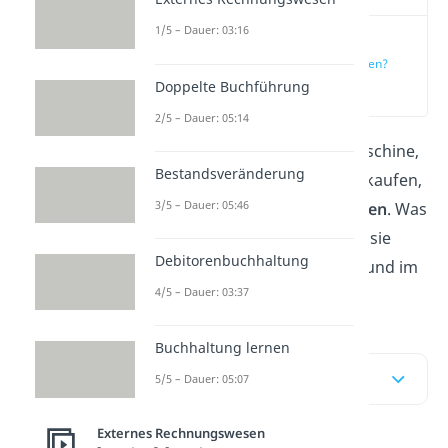
1/5 – Dauer: 03:16
Was sind
Anschaffungskosten?
Doppelte Buchführung
(00:11)
2/5 – Dauer: 05:14
Wenn Unternehmen eine Maschine,
Bestandsveränderung
ein Gebäude oder Sonstiges kaufen,
3/5 – Dauer: 05:46
entstehen
Anschaffungskosten
. Was
alles dazu gehört und wie du sie
Debitorenbuchhaltung
berechnest, erfährst du hier und im
4/5 – Dauer: 03:37
Video!
Buchhaltung lernen
Inhaltsübersicht
5/5 – Dauer: 05:07
Externes Rechnungswesen