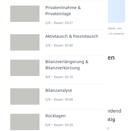
Privatentnahme &
Privateinlage
2/8 – Dauer: 03:27
Nach Beantwortung speichern wir deine Antwort, um
Studyflix zu verbessern. Mehr dazu erfährst du in unserer
Aktivtausch & Passivtausch
Datenschutzerklärung
.
3/8 – Dauer: 02:40
Welche Kosten gehören
Bilanzverlängerung &
nicht zu den
Bilanzverkürzung
Anschaffungskosten?
4/8 – Dauer: 02:10
Nicht alle Ausgaben im
Bilanzanalyse
Zusammenhang mit einem
5/8 – Dauer: 05:04
Wirtschaftsgut zählen zu den
Anschaffungskosten. Entscheidend
Rücklagen
ist: Nur Kosten, die du
eindeutig
6/8 – Dauer: 03:29
dem
einzelnen Gut zuordnen