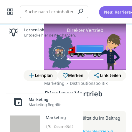
Suche
Neu: Karriere
Lernen lohnt sich!
Entdecke hier deine Chancen.
Lernplan
Merken
Link teilen
Marketing
Distributionspolitik
Direkter Vertrieb
Marketing
(Video)
Marketing Begriffe
Marketing
Weitere Infos erhältst du im Beitrag
zum Video
1/5 – Dauer: 05:12
zum Beitrag: Direkter Vertrieb