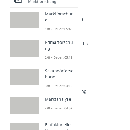
Distributionspolitik
Marktforschung
Direkter Vertrieb
Marktforschun
Dauer: 04:41
Indirekter Vertrieb
g
Dauer: 04:30
1/8 – Dauer: 05:48
Franchising
Dauer: 04:42
Primärforschu
Distributionslogistik
ng
Dauer: 04:24
Push Strategie
2/8 – Dauer: 05:12
Dauer: 04:28
Pull Strategie
Sekundärforsc
Dauer: 03:52
hung
Distributionsgrad
Dauer: 05:07
3/8 – Dauer: 04:15
Vertriebsmarketing
Dauer: 03:25
Marktanalyse
4/8 – Dauer: 04:52
Einfaktorielle