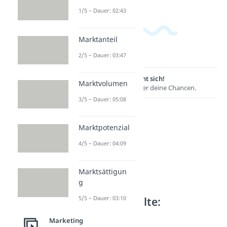
1/5 – Dauer: 02:43
Marktanteil
2/5 – Dauer: 03:47
Lernen lohnt sich!
Marktvolumen
Entdecke hier deine Chancen.
3/5 – Dauer: 05:08
Marktpotenzial
4/5 – Dauer: 04:09
Marktsättigun
g
Weitere Inhalte:
5/5 – Dauer: 03:10
Marketing
Marketing