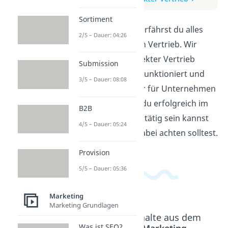
Sortiment
In diesem Video erfährst du alles
2/5 – Dauer: 04:26
über den direkten Vertrieb. Wir
erklären, was direkter Vertrieb
Submission
bedeutet, wie er funktioniert und
3/5 – Dauer: 08:08
welche Vorteile er für Unternehmen
hat. Erfahre, wie du erfolgreich im
B2B
direkten Vertrieb tätig sein kannst
4/5 – Dauer: 05:24
und worauf du dabei achten solltest.
Provision
5/5 – Dauer: 05:36
Marketing
Marketing Grundlagen
Beliebte Inhalte aus dem
Bereich
Marketing
Was ist SEO?