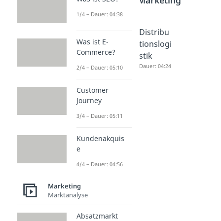
1/4 – Dauer: 04:38
Indirekt
Franchis
Distribu
Was ist E-
er
ing
tionslogi
Commerce?
Vertrieb
Dauer: 04:42
stik
Dauer: 04:30
Dauer: 04:24
2/4 – Dauer: 05:10
Customer
Journey
3/4 – Dauer: 05:11
Kundenakquis
e
4/4 – Dauer: 04:56
Marketing
Marktanalyse
Absatzmarkt