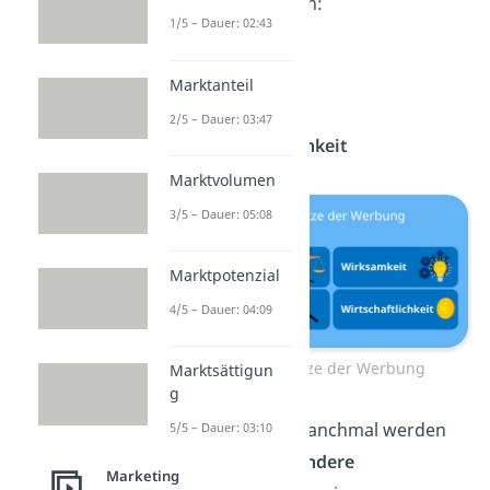
Werbung gehören:
1/5 – Dauer: 02:43
Wahrheit
Klarheit
Marktanteil
Wirksamkeit
2/5 – Dauer: 03:47
Wirtschaftlichkeit
Marktvolumen
3/5 – Dauer: 05:08
Marktpotenzial
4/5 – Dauer: 04:09
Grundsätze der Werbung
Marktsättigun
g
Gut zu wissen:
Manchmal werden
5/5 – Dauer: 03:10
zusätzlich auch
andere
Marketing