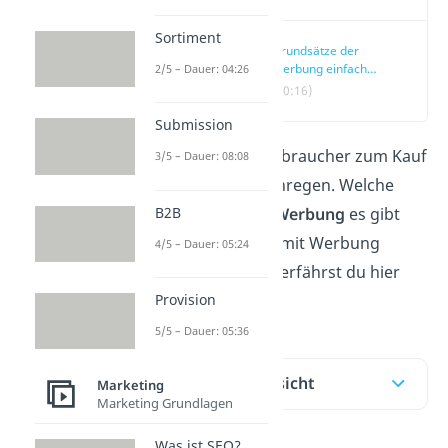
Sortiment
Grundsätze der
Werbung einfach
2/5 – Dauer: 04:26
erklärt
(00:16)
Submission
Werbung soll Verbraucher zum Kauf
3/5 – Dauer: 08:08
von Produkten anregen. Welche
Grundsätze der Werbung
es gibt
B2B
und welche Ziele mit Werbung
4/5 – Dauer: 05:24
verfolgt werden, erfährst du hier
und im
Video
!
Provision
5/5 – Dauer: 05:36
Inhaltsübersicht
Marketing
Marketing Grundlagen
Was ist SEO?