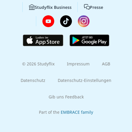
Studyflix Business
Presse
© 2026 Studyflix
Impressum
AGB
Datenschutz
Datenschutz-Einstellungen
Gib uns Feedback
Part of the
EMBRACE family