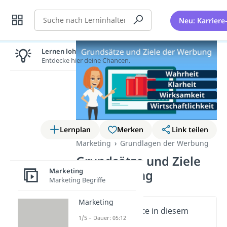
Suche
Neu: Karriere
Lernen lohnt sich!
Entdecke hier deine Chancen.
Lernplan
Merken
Link teilen
Marketing
Grundlagen der Werbung
Grundsätze und Ziele
Marketing
der Werbung
Marketing Begriffe
Marketing
Wichtige Inhalte in diesem
1/5 – Dauer: 05:12
Video