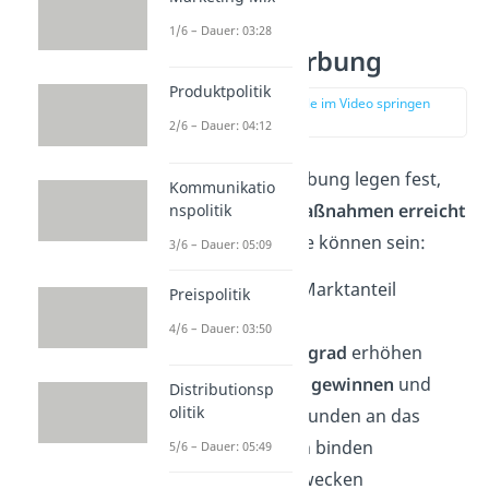
1/6 – Dauer: 03:28
Ziel der Werbung
Produktpolitik
zur Stelle im Video springen
(02:23)
2/6 – Dauer: 04:12
Die Ziele von Werbung legen fest,
Kommunikatio
was mit
Werbemaßnahmen erreicht
nspolitik
werden soll.
Diese können sein:
3/6 – Dauer: 05:09
Umsatz
und Marktanteil
Preispolitik
steigern
4/6 – Dauer: 03:50
Bekanntheitsgrad
erhöhen
Neue
Kunden gewinnen
und
Distributionsp
olitik
bestehende Kunden an das
Unternehmen
binden
5/6 – Dauer: 05:49
Bedürfnisse
wecken