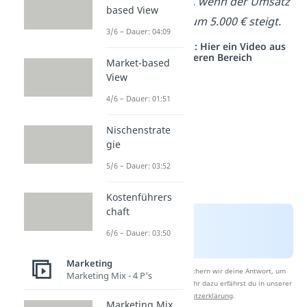
wirtschaftlich, wenn der Umsatz
based View
dadurch nur um 5.000 € steigt.
3/6 – Dauer: 04:09
Studyflix vernetzt: Hier ein Video aus
einem anderen Bereich
Market-based
View
4/6 – Dauer: 01:51
Nischenstrate
gie
5/6 – Dauer: 03:52
Kostenführers
chaft
6/6 – Dauer: 03:50
Marketing
Nach Beantwortung speichern wir deine Antwort, um
Marketing Mix - 4 P's
Studyflix zu verbessern. Mehr dazu erfährst du in unserer
Datenschutzerklärung
.
Marketing Mix