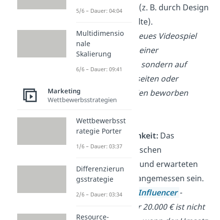
auch erreicht (z. B. durch Design
5/6 – Dauer: 04:04
oder Textinhalte).
Multidimensio
Beispiel: Ein neues Videospiel
nale
sollte nicht in einer
Skalierung
Tageszeitung, sondern auf
6/6 – Dauer: 09:41
Gaming-Webseiten oder
Marketing
sozialen Medien beworben
Wettbewerbsstrategien
werden.
Wettbewerbsst
rategie Porter
Wirtschaftlichkeit:
Das
1/6 – Dauer: 03:37
Verhältnis zwischen
Werbekosten und erwarteten
Differenzierun
Erträgen soll angemessen sein.
gsstrategie
Beispiel: Eine
Influencer
-
2/6 – Dauer: 03:34
Kampagne für 20.000 € ist nicht
Resource-