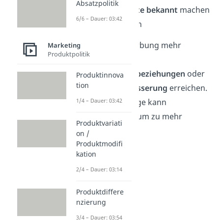
Absatzpolitik
Neue
Produkte bekannt
machen
6/6 – Dauer: 03:42
Image
pflegen
Meistens soll Werbung mehr
Marketing
Produktpolitik
Umsatz
,
stärkere
Kundenbeziehungen
oder
Produktinnova
tion
eine
Imageverbesserung
erreichen.
1/4 – Dauer: 03:42
Ein besseres Image kann
zukünftig wiederum zu mehr
Produktvariati
Umsatz führen.
on /
Produktmodifi
kation
2/4 – Dauer: 03:14
Produktdiffere
nzierung
3/4 – Dauer: 03:54