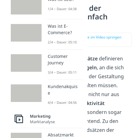
Grundsätze der
1/4 – Dauer: 04:38
Werbung einfach
erklärt
Was ist E-
Commerce?
zur Stelle im Video springen
(00:16)
2/4 – Dauer: 05:10
Customer
Die
Werbegrundsätze
definieren
Journey
gewisse
Grundregeln
, an die sich
3/4 – Dauer: 05:11
Unternehmen bei der Gestaltung
ihrer Werbung halten müssen.
Kundenakquis
e
Einige davon sind nicht nur aus
Gründen der
Effektivität
4/4 – Dauer: 04:56
empfehlenswert, sondern sogar
Marketing
rechtlich
verpflichtend. Zu den
Marktanalyse
wichtigsten Grundsätzen der
Absatzmarkt