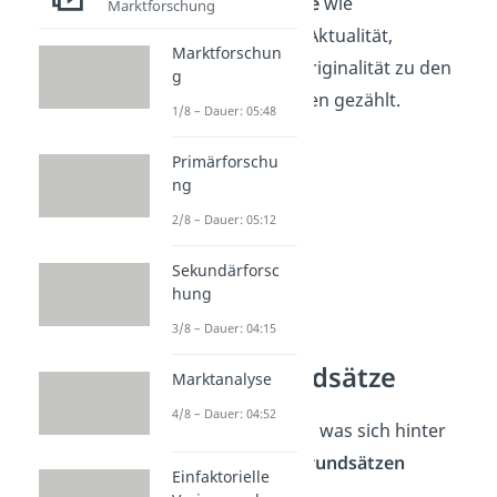
Werbegrundsätze
wie
Marktforschung
Anschaulichkeit, Aktualität,
Marktforschun
Stetigkeit oder Originalität zu den
g
Werbegrundsätzen gezählt.
1/8 – Dauer: 05:48
Primärforschu
ng
2/8 – Dauer: 05:12
Sekundärforsc
hung
3/8 – Dauer: 04:15
Werbegrundsätze
Marktanalyse
4/8 – Dauer: 04:52
Sehen wir uns an, was sich hinter
den
vier Werbegrundsätzen
Einfaktorielle
verbirgt.