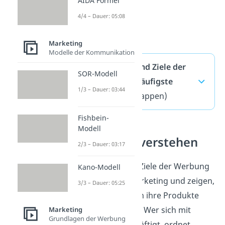
AIDA Formel
4/4 – Dauer: 05:08
Marketing
Modelle der Kommunikation
Grundsätze und Ziele der
SOR-Modell
Werbung — häufigste
1/3 – Dauer: 03:44
Fragen
(ausklappen)
Fishbein-
Modell
Marketing verstehen
2/3 – Dauer: 03:17
Grundsätze und Ziele der Werbung
Kano-Modell
gehören zum Marketing und zeigen,
3/3 – Dauer: 05:25
wie Unternehmen ihre Produkte
bekannt machen. Wer sich mit
Marketing
Grundlagen der Werbung
Marketing beschäftigt, ordnet