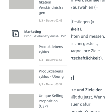
fikation
die Kampagne auswählen (=
Verständnisfra
gen
Wirksamkeit
).
3/3 – Dauer: 02:45
Werbebudget
festlegen (=
Wirtschaftlichkeit
).
Marketing
Erfolg beobachten und messen.
Produktlebenszyklus & USP
Dadurch wird sichergestellt,
Produktlebens
dass die Kampagne ihre Ziele
zyklus
erreicht (=
Wirtschaftlichkeit
).
1/3 – Dauer: 03:53
Produktlebens
AIDA Formel
zyklus - Übung
2/3 – Dauer: 03:32
Was die
Grundsätze und Ziele der
Unique Selling
Werbung
sind, weißt du jetzt. Wenn
Proposition
du dich noch genauer
dafür
(USP)
interessierst, warum ein Kunde –