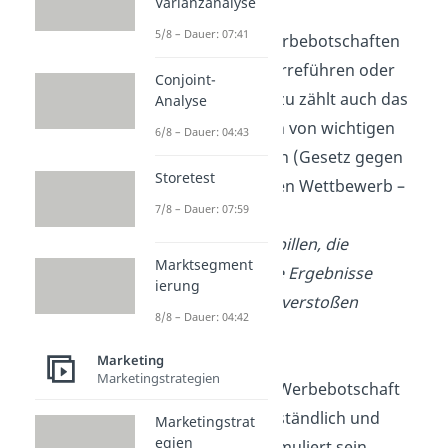
Varianzanalyse
5/8 – Dauer: 07:41
Wahrheit:
Werbebotschaften
dürfen nicht irreführen oder
Conjoint-
täuschen. Dazu zählt auch das
Analyse
Verschweigen von wichtigen
6/8 – Dauer: 04:43
Informationen (Gesetz gegen
Storetest
den unlauteren Wettbewerb –
7/8 – Dauer: 07:59
UWG).
Beispiel: Diätpillen, die
Marktsegment
unrealistische Ergebnisse
ierung
versprechen, verstoßen
8/8 – Dauer: 04:42
dagegen.
Marketing
Marketingstrategien
Klarheit:
Die Werbebotschaft
soll leicht verständlich und
Marketingstrat
egien
eindeutig formuliert sein.