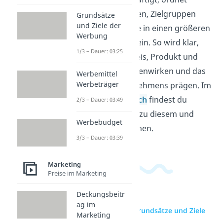
Werbemaßnahmen, Zielgruppen
Grundsätze
und Ziele der
und Verkaufsziele in einen größeren
Werbung
Zusammenhang ein. So wird klar,
1/3 – Dauer: 03:25
wie Werbung, Preis, Produkt und
Vertrieb zusammenwirken und das
Werbemittel
Werbeträger
Bild eines Unternehmens prägen. Im
Wirtschaftsbereich
findest du
2/3 – Dauer: 03:49
passende Videos zu diesem und
Werbebudget
verwandten Themen.
3/3 – Dauer: 03:39
Marketing
Preise im Marketing
Deckungsbeitr
ag im
zur Videoseite: Grundsätze und Ziele
Marketing
der Werbung