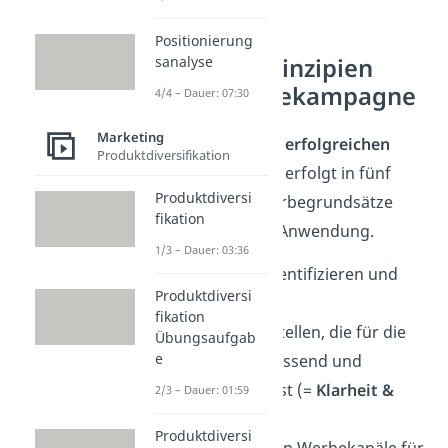
Positionierung
Schlüsselprinzipien
sanalyse
einer Werbekampagne
4/4 – Dauer: 07:30
Marketing
Der
Aufbau
einer
erfolgreichen
Produktdiversifikation
Werbekampagne
erfolgt in fünf
Produktdiversi
Schritten. Die Werbegrundsätze
fikation
finden auch hier Anwendung.
1/3 – Dauer: 03:36
Zielgruppe identifizieren und
Produktdiversi
analysieren.
fikation
Botschaft erstellen, die für die
Übungsaufgab
e
Zielgruppe passend und
verständlich ist (=
Klarheit &
2/3 – Dauer: 01:59
Wahrheit
).
Produktdiversi
Die geeigneten Werbekanäle für