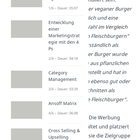
Beispiel: „Unser veganer Burger
1/6 – Dauer: 05:07
ist rein pflanzlich und eine
Entwicklung
genussvolle Wahl
im Vergleich
einer
zu klassischen Fleischburgern“
Marketingstrat
egie mit den 4
ist leichter verständlich als
Ps
„Unser veganer Burger wurde
2/6 – Dauer: 04:18
ausschließlich aus pflanzlichen
Zutaten hergestellt und hat in
Category
Management
Verkostungen ebenso gut oder
3/6 – Dauer: 03:39
besser abgeschnitten als
herkömmliche Fleischburger“.
Ansoff Matrix
4/6 – Dauer: 06:08
Wirksamkeit:
Die Werbung
muss so gestaltet und platziert
Cross Selling &
werden, dass sie die Zielgruppe
Upselling