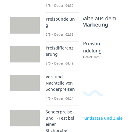
1/5 – Dauer: 04:30
Beliebte Inhalte aus dem
Preisbündelun
Bereich
Marketing
g
2/5 – Dauer: 02:32
Werbem
Werbeb
Preisbü
Preisdifferenzi
ittel
udget
ndelung
erung
Werbetr
Dauer: 03:39
Dauer: 02:32
3/5 – Dauer: 04:49
äger
Dauer: 03:49
Vor- und
Nachteile von
Sonderpreisen
4/5 – Dauer: 06:24
Sonderpreise
zur Videoseite: Grundsätze und Ziele
und T-Test bei
der Werbung
einer
Stichprobe