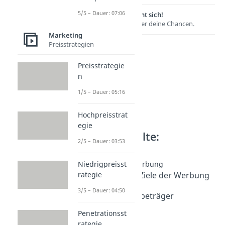
5/5 – Dauer: 07:06
Lernen lohnt sich!
Entdecke hier deine Chancen.
Marketing
Preisstrategien
Preisstrategie
n
1/5 – Dauer: 05:16
Hochpreisstrat
egie
Weitere Inhalte:
2/5 – Dauer: 03:53
Marketing
Grundlagen der Werbung
Niedrigpreisst
Grundsätze und Ziele der Werbung
rategie
Dauer: 03:25
3/5 – Dauer: 04:50
Werbemittel Werbeträger
Dauer: 03:49
Penetrationsst
Werbebudget
rategie