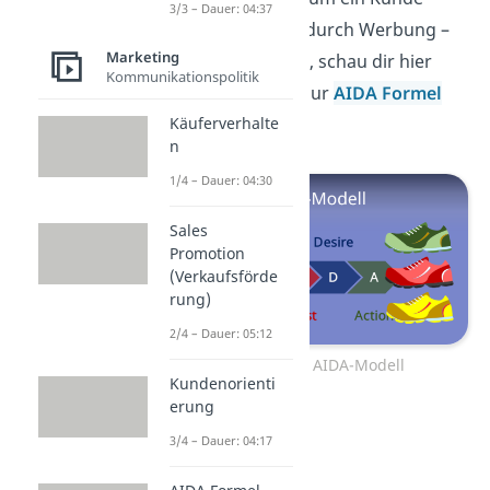
3/3 – Dauer: 04:37
auch beeinflusst durch Werbung –
Marketing
ein Produkt kauft, schau dir hier
Kommunikationspolitik
unseren Beitrag zur
AIDA Formel
an.
Käuferverhalte
n
1/4 – Dauer: 04:30
Sales
Promotion
(Verkaufsförde
rung)
2/4 – Dauer: 05:12
Zum Video: AIDA-Modell
Kundenorienti
erung
3/4 – Dauer: 04:17