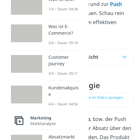
zur
Pull Strategie
und zur
Push
1/4 – Dauer: 04:38
Strategie
anschauen. Schau rein
und viel Spaß beim effektiven
Was ist E-
Lernen!
Commerce?
2/4 – Dauer: 05:10
Inhaltsübersicht
Customer
Journey
3/4 – Dauer: 05:11
Push Strategie
Kundenakquis
e
zur Stelle im Video springen
(00:10)
4/4 – Dauer: 04:56
Marketing
Beim
Push Prinzip
, bzw. der Push
Marktanalyse
Strategie,führt der Absatz über den
Händler zum Kunden. Das Produkt
Absatzmarkt