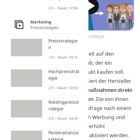
5/5 – Dauer: 07:06
Marketing
Preisstrategien
Pull Strategie
Preisstrategie
n
Das Pull Prinzip zielt auf den
1/5 – Dauer: 05:16
Endverbraucher
ab, der ein
bestimmtes Produkt kaufen soll.
Hochpreisstrat
egie
Deswegen fokussiert der Hersteller
2/5 – Dauer: 03:53
seine
Marketingmaßnahmen direkt
auf den
Endkunden
. Die von ihnen
Niedrigpreisst
ausgehende Nachfrage nach einem
rategie
Produkt soll durch Werbung und
3/5 – Dauer: 04:50
Direktmarketing
erhöht
Penetrationsst
beziehungsweise aktiviert werden.
rategie