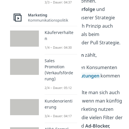
ansprechen können.
3/3 – Dauer: 04:37
Kurzfristige Erfolge
und
Marketing
Wirkungen unserer Strategie
Kommunikationspolitik
sind beim Push Prinzip auch
Käuferverhalte
eher möglich als beim
n
Gegenspieler der Pull Strategie.
1/4 – Dauer: 04:30
Zu den
Nachteilen
zählt,
Sales
Promotion
Dass es bei den Konsumenten
(Verkaufsförde
zu
Reizüberflutungen
kommen
rung)
könnte.
2/4 – Dauer: 05:12
Außerdem sollte man sich auch
bewusst sein, wenn man künftig
Kundenorienti
erung
viel online Marketing nutzen
3/4 – Dauer: 04:17
möchte, dass die vielen Filter der
Webseiten und
Ad-Blocker,