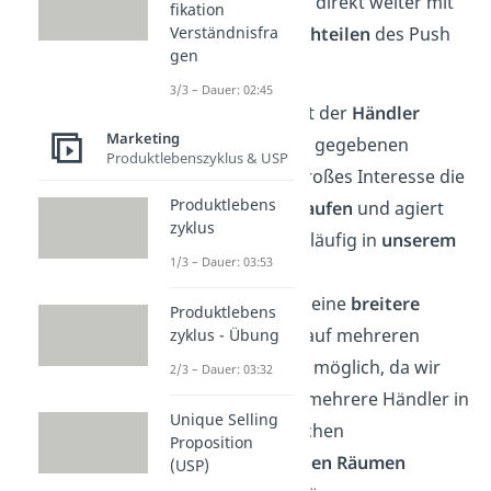
Dann machen wir direkt weiter mit
fikation
den
Vor- und Nachteilen
des Push
Verständnisfra
gen
Prinzips.
3/3 – Dauer: 02:45
Zum einen hat der
Händler
Marketing
durch die ihm gegebenen
Produktlebenszyklus & USP
Anreize
ein großes Interesse die
Produktlebens
Ware zu
verkaufen
und agiert
zyklus
somit zwangsläufig in
unserem
1/3 – Dauer: 03:53
Interesse.
Außerdem ist eine
breitere
Produktlebens
Distribution
auf mehreren
zyklus - Übung
Absatzwegen
möglich, da wir
2/3 – Dauer: 03:32
ganz einfach mehrere Händler in
Unique Selling
unterschiedlichen
Proposition
geographischen Räumen
(USP)