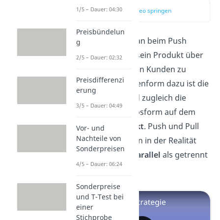
1/5 – Dauer: 04:30
zum Video springen
Preisbündelun
Merk dir, dass man beim Push
g
Prinzip versucht sein Produkt über
2/5 – Dauer: 02:32
den
Handel
an den Kunden zu
Preisdifferenzi
bringen. Die Gegenform dazu ist die
erung
Pull Strategie und zugleich die
3/5 – Dauer: 04:49
üblichste Vertriebsform auf dem
Verbrauchermarkt
. Push und Pull
Vor- und
Nachteile von
Strategien werden in der Realität
Sonderpreisen
allerdings eher
parallel
als getrennt
4/5 – Dauer: 06:24
verwendet.
Sonderpreise
und T-Test bei
einer
Stichprobe