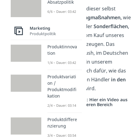
Absatzpolitik
Dadurch ergreift dieser selbst
6/6 – Dauer: 03:42
gewisse
Marketingmaßnahmen,
wie
Reklametafeln
oder
Sonderflächen,
Marketing
Produktpolitik
um die Kunden vom Kauf unseres
Produkts zu überzeugen. Das
Produktinnova
englische Wort Push, im Deutschen
tion
„Drücken“,
steht in unserem
1/4 – Dauer: 03:42
Beispiel also bildlich dafür, wie das
Produktvariati
Duschgel über den Händler
in den
on /
Markt gedrückt
wird.
Produktmodifi
kation
Studyflix vernetzt: Hier ein Video aus
einem anderen Bereich
2/4 – Dauer: 03:14
Produktdiffere
nzierung
3/4 – Dauer: 03:54