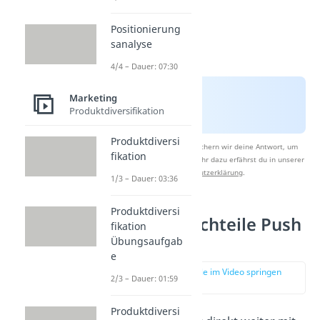
Positionierung
sanalyse
4/4 – Dauer: 07:30
Marketing
Produktdiversifikation
Produktdiversi
Nach Beantwortung speichern wir deine Antwort, um
fikation
Studyflix zu verbessern. Mehr dazu erfährst du in unserer
Datenschutzerklärung
.
1/3 – Dauer: 03:36
Produktdiversi
Vor und Nachteile Push
fikation
Strategie
Übungsaufgab
e
zur Stelle im Video springen
2/3 – Dauer: 01:59
(03:00)
Produktdiversi