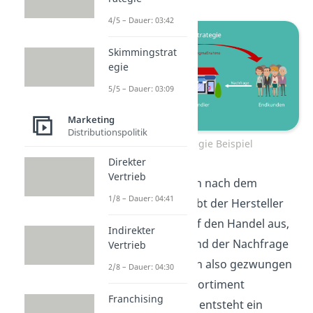
4/5 – Dauer: 03:42
Skimmingstrat
egie
5/5 – Dauer: 03:09
Marketing
Distributionspolitik
Pull Strategie Beispiel
Direkter
Vertrieb
Indem die Kunden nach dem
1/8 – Dauer: 04:41
Produkt fragen übt der Hersteller
indirekt Druck auf den Handel aus,
Indirekter
denn entsprechend der Nachfrage
Vertrieb
ist der Handel nun also gezwungen
2/8 – Dauer: 04:30
die Ware in sein Sortiment
Franchising
aufzunehmen. Es entsteht ein