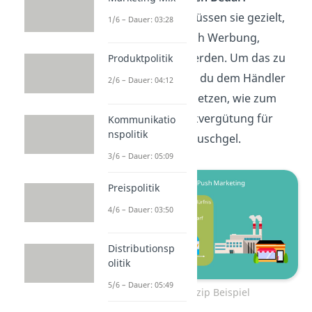
umzuwandeln, müssen sie gezielt,
1/6 – Dauer: 03:28
zum Beispiel durch Werbung,
angesprochen werden. Um das zu
Produktpolitik
erreichen, kannst du dem Händler
2/6 – Dauer: 04:12
gewisse Anreize setzen, wie zum
Beispiel eine Rückvergütung für
Kommunikatio
nspolitik
jedes verkaufte Duschgel.
3/6 – Dauer: 05:09
Preispolitik
4/6 – Dauer: 03:50
Distributionsp
olitik
5/6 – Dauer: 05:49
Push Prinzip Beispiel