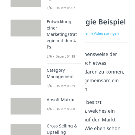
1/6 – Dauer: 05:07
Push Strategie Beispiel
Entwicklung
einer
zur Stelle im Video springen
Marketingstrat
(01:30)
egie mit den 4
Ps
Um dir die Vorgehensweise der
2/6 – Dauer: 04:18
Push-Strategie noch etwas
Category
anschaulicher erklären zu können,
Management
schauen wir uns gemeinsam ein
3/6 – Dauer: 03:39
kurzes
Beispiel
an.
Ansoff Matrix
Angenommen du besitzt
4/6 – Dauer: 06:08
ein
Unternehmen,
welches ein
neues
Duschgel
auf den Markt
Cross Selling &
bringen möchte. Wie eben schon
Upselling