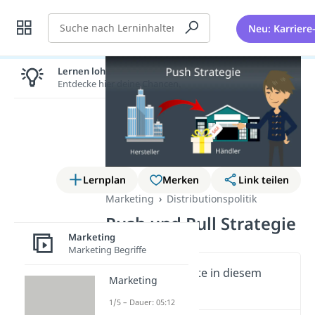
Suche
Neu: Karriere
Lernen lohnt sich!
Entdecke hier deine Chancen.
Lernplan
Merken
Link teilen
Marketing
Distributionspolitik
Push und Pull Strategie
Marketing
Marketing Begriffe
Wichtige Inhalte in diesem
Marketing
Video
1/5 – Dauer: 05:12