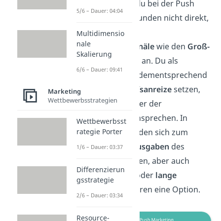
gehört, sprichst du bei der Push
5/6 – Dauer: 04:04
Strategie deine Kunden nicht direkt,
sondern indirekt
Multidimensio
nale
über
Vertriebskanäle
wie den
Groß-
Skalierung
und
Einzelhandel
an. Du als
6/6 – Dauer: 09:41
Hersteller musst dementsprechend
zunächst
Verkaufsanreize
setzen,
Marketing
Wettbewerbsstrategien
welche alle Händler der
Vertriebskette
ansprechen. In
Wettbewerbsst
unserem Fall würden sich zum
rategie Porter
Beispiel
Probenausgaben
des
1/6 – Dauer: 03:37
Duschgels anbieten, aber auch
Differenzierun
Mengenrabatte
oder
lange
gsstrategie
Zahlungsziele
wären eine Option.
2/6 – Dauer: 03:34
Resource-