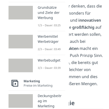
Jetzt kannst du dir denken, dass die
Grundsätze
und Ziele der
Push Strategie besonders für
Werbung
Firmen mit
neuen
und
innovativen
1/3 – Dauer: 03:25
Produkten,
welche
großflächig
auf
dem
Markt
platziert werden sollen,
Werbemittel
geeignet ist. Aber auch bei
Werbeträger
etablierten Produkten
macht ein
2/3 – Dauer: 03:49
Vertrieb über das Push Prinzip Sinn.
Werbebudget
So werden Waren, die bereits gut
3/3 – Dauer: 03:39
verkauft werden, leichter von
Händlern angenommen und dies
Marketing
auch gleich in größeren Mengen.
Preise im Marketing
Deckungsbeitr
ag im
Pull Strategie
Marketing