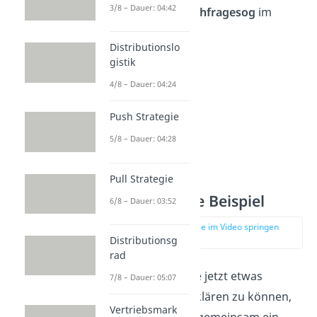
3/8 – Dauer: 04:42
sogenannter
Nachfragesog
im
Einzelhandel.
Distributionslo
gistik
4/8 – Dauer: 04:24
Push Strategie
5/8 – Dauer: 04:28
Pull Strategie
Pull Strategie Beispiel
6/8 – Dauer: 03:52
zur Stelle im Video springen
(01:15)
Distributionsg
rad
Um dir das Ganze jetzt etwas
7/8 – Dauer: 05:07
anschaulicher erklären zu können,
Vertriebsmark