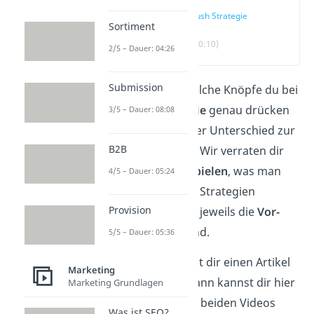
Push Strategie
Sortiment
(00:10)
2/5 – Dauer: 04:26
Submission
Du fragst dich welche Knöpfe du bei
der
Push Strategie
genau drücken
3/5 – Dauer: 08:08
musst und was der Unterschied zur
B2B
Pull Strategie ist? Wir verraten dir
anhand von
Beispielen
, was man
4/5 – Dauer: 05:24
unter den beiden Strategien
Provision
versteht und was jeweils die
Vor-
und Nachteile
sind.
5/5 – Dauer: 05:36
Du hast keine Lust dir einen Artikel
Marketing
durchzulesen? Dann kannst dir hier
Marketing Grundlagen
auch easy unsere beiden Videos
Was ist SEO?