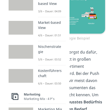
based View
3/6 – Dauer: 04:09
Market-based
View
4/6 – Dauer: 01:51
Push Strategie Beispiel
Nischenstrate
Auf diese Weise sorgst du dafür,
gie
dass dein Produkt in großen
5/6 – Dauer: 03:52
Mengen in das Sortiment
Kostenführers
aufgenommen wird. Bei der Push
chaft
Strategie gehen wir meist davon
6/6 – Dauer: 03:50
aus, dass die Konsumenten das
Marketing
Duschgel noch nicht kennen. Um
Marketing Mix - 4 P's
also deren
unbewusstes Bedürfnis
in einen
bewussten Bedarf
Marketing Mix