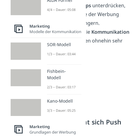
AIDA Formel
welche
Pop-Ups
unterdrücken,
4/4 – Dauer: 05:08
die Reichweite der Werbung
deutlich verringern.
Marketing
Zudem läuft die
Kommunikation
Modelle der Kommunikation
mit den Kunden ohnehin sehr
SOR-Modell
einseitig
ab.
1/3 – Dauer: 03:44
Fishbein-
Modell
2/3 – Dauer: 03:17
Kano-Modell
3/3 – Dauer: 05:25
Für wen lohnt sich Push
Marketing
Marketing?
Grundlagen der Werbung