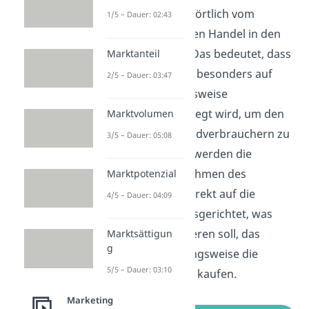
wird dabei wortwörtlich vom
1/5 – Dauer: 02:43
Hersteller über den Handel in den
Markt gedrückt. Das bedeutet, dass
Marktanteil
der Schwerpunkt besonders auf
2/5 – Dauer: 03:47
Groß-
beziehungsweise
Einzelhändler
gelegt wird, um den
Marktvolumen
Absatz bei den Endverbrauchern zu
3/5 – Dauer: 05:08
steigern. Hierfür werden die
Marketingmaßnahmen des
Marktpotenzial
Unternehmens direkt auf die
4/5 – Dauer: 04:09
Ladenbesitzer ausgerichtet, was
diese dazu animieren soll, das
Marktsättigun
g
Produkt beziehungsweise die
5/5 – Dauer: 03:10
Dienstleistung zu kaufen.
Marketing