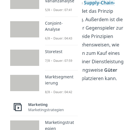
Varianzanalyse
Logistik
und dem
Supply-Chain-
5/8 – Dauer: 07:41
Management
findet das Prinzip
seine Anwendung. Außerdem ist die
Conjoint-
Push Strategie der Gegenspieler zur
Analyse
Pull Strategie
. Beide Prinzipien
6/8 – Dauer: 04:43
bezeichnen Vorgehensweisen, wie
Storetest
man einen Kunden zum Kauf eines
7/8 – Dauer: 07:59
Produktes oder einer Dienstleistung
bewegen beziehungsweise
Güter
Marktsegment
auf einem
Markt
platzieren kann.
ierung
8/8 – Dauer: 04:42
Marketing
Marketingstrategien
Marketingstrat
egien