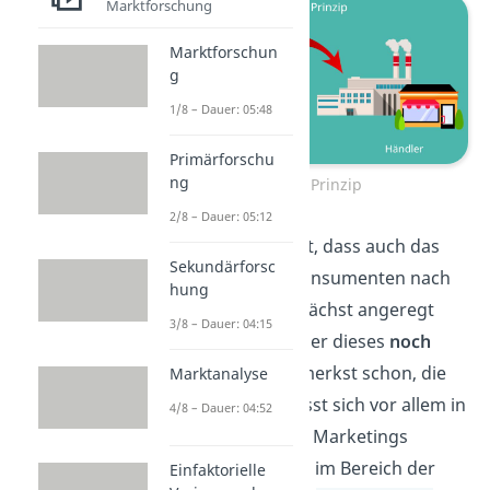
Marktforschung
Marktforschun
g
1/8 – Dauer: 05:48
Primärforschu
ng
Push Prinzip
2/8 – Dauer: 05:12
Das Besondere ist, dass auch das
Sekundärforsc
Verlangen
des Konsumenten nach
hung
dem Produkt zunächst angeregt
3/8 – Dauer: 04:15
werden muss, da er dieses
noch
nicht kennt.
Du merkst schon, die
Marktanalyse
Push Strategie lässt sich vor allem in
4/8 – Dauer: 04:52
Teilbereichen des Marketings
finden. Aber auch im Bereich der
Einfaktorielle