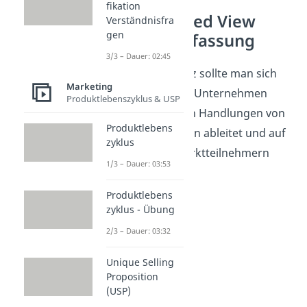
fikation
Market Based View
Verständnisfra
gen
Zusammenfassung
3/3 – Dauer: 02:45
Bei diesem Ansatz sollte man sich
Marketing
merken, dass ein Unternehmen
Produktlebenszyklus & USP
seine zukünftigen Handlungen von
Produktlebens
der Marktsituation ableitet und auf
zyklus
Aktionen von Marktteilnehmern
1/3 – Dauer: 03:53
reagiert.
Produktlebens
zyklus - Übung
2/3 – Dauer: 03:32
Unique Selling
Proposition
(USP)