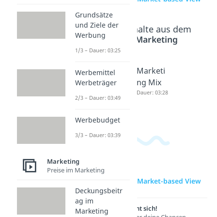
Grundsätze
und Ziele der
Beliebte Inhalte aus dem
Werbung
Bereich
Marketing
1/3 – Dauer: 03:25
Nischen
Kostenf
Marketi
Werbemittel
strategi
ührersc
ng Mix
Werbeträger
e
haft
Dauer: 03:28
2/3 – Dauer: 03:49
Dauer: 03:52
Dauer: 03:50
Werbebudget
3/3 – Dauer: 03:39
Marketing
Preise im Marketing
zur Videoseite: Market-based View
Deckungsbeitr
ag im
Lernen lohnt sich!
Marketing
Entdecke hier deine Chancen.