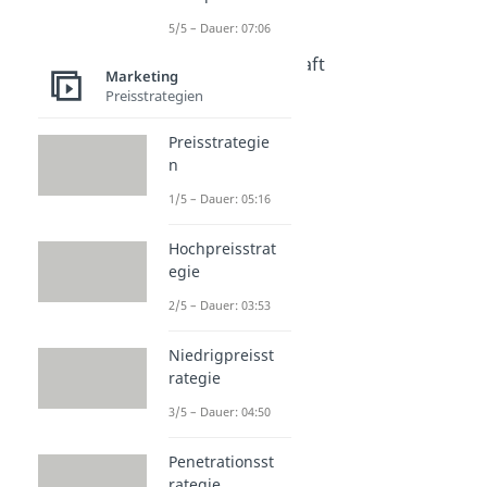
Nischenstrategie
5/5 – Dauer: 07:06
Dauer: 03:52
Kostenführerschaft
Marketing
Dauer: 03:50
Preisstrategien
Preisstrategie
n
1/5 – Dauer: 05:16
Hochpreisstrat
egie
2/5 – Dauer: 03:53
Niedrigpreisst
rategie
3/5 – Dauer: 04:50
Penetrationsst
rategie