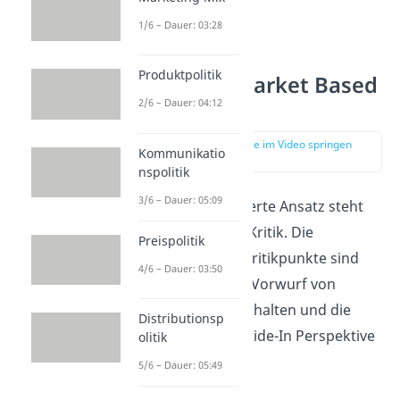
1/6 – Dauer: 03:28
Produktpolitik
Kritik am Market Based
View
2/6 – Dauer: 04:12
zur Stelle im Video springen
Kommunikatio
(01:15)
nspolitik
3/6 – Dauer: 05:09
Der marktorientierte Ansatz steht
aber auch in der Kritik. Die
Preispolitik
grundlegenden Kritikpunkte sind
4/6 – Dauer: 03:50
dabei einmal der Vorwurf von
reaktionärem Verhalten und die
Distributionsp
Kritik an der Outside-In Perspektive
olitik
an sich.
5/6 – Dauer: 05:49