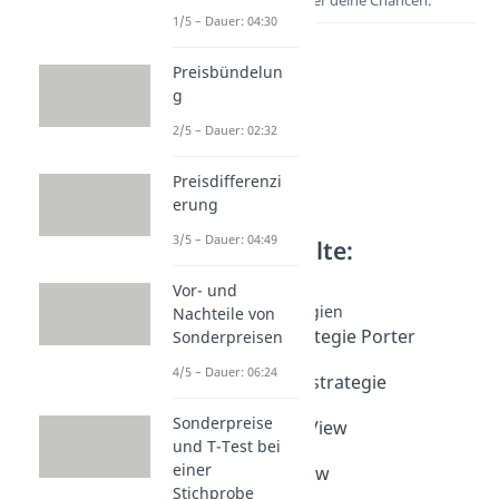
1/5 – Dauer: 04:30
Preisbündelun
g
2/5 – Dauer: 02:32
Preisdifferenzi
erung
3/5 – Dauer: 04:49
Weitere Inhalte:
Marketing
Vor- und
Wettbewerbsstrategien
Nachteile von
Wettbewerbsstrategie Porter
Sonderpreisen
Dauer: 03:37
4/5 – Dauer: 06:24
Differenzierungsstrategie
Dauer: 03:34
Sonderpreise
Resource-based View
und T-Test bei
Dauer: 04:09
einer
Market-based View
Stichprobe
Dauer: 01:51