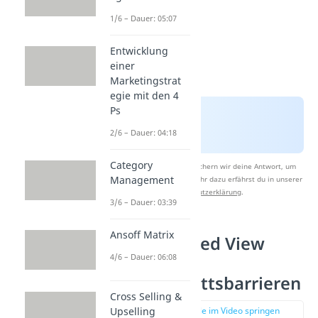
1/6 – Dauer: 05:07
Entwicklung
einer
Marketingstrat
egie mit den 4
Ps
2/6 – Dauer: 04:18
Category
Nach Beantwortung speichern wir deine Antwort, um
Management
Studyflix zu verbessern. Mehr dazu erfährst du in unserer
Datenschutzerklärung
.
3/6 – Dauer: 03:39
Ansoff Matrix
Market Based View
4/6 – Dauer: 06:08
Beispiel
Markteintrittsbarrieren
Cross Selling &
zur Stelle im Video springen
Upselling