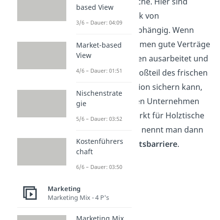
Markt für Holztische. Hier sind
based View
Produzenten stark von
3/6 – Dauer: 04:09
Holzlieferanten abhängig. Wenn
nun ein Unternehmen gute Verträge
Market-based
View
mit den Lieferanten ausarbeitet und
4/6 – Dauer: 01:51
sich somit den Großteil des frischen
Holzes in der Region sichern kann,
Nischenstrate
dann fällt es neuen Unternehmen
gie
schwer in den Markt für Holztische
5/6 – Dauer: 03:52
einzusteigen. Das nennt man dann
Kostenführers
eine
Markteintrittsbarriere
.
chaft
6/6 – Dauer: 03:50
Marketing
Marketing Mix - 4 P's
Marketing Mix