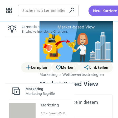
Suche
Neu: Karriere
Lernen lohnt sich!
Entdecke hier deine Chancen.
Lernplan
Merken
Link teilen
Marketing
Wettbewerbsstrategien
Market Based View
Marketing
Marketing Begriffe
Wichtige Inhalte in diesem
Marketing
Video
1/5 – Dauer: 05:12