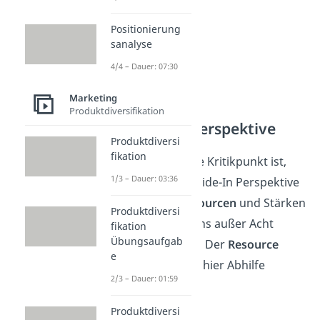
Positionierung
sanalyse
4/4 – Dauer: 07:30
Marketing
Produktdiversifikation
Outside-In Perspektive
Produktdiversi
fikation
Der andere große Kritikpunkt ist,
1/3 – Dauer: 03:36
dass bei der Outside-In Perspektive
die eigenen
Ressourcen
und Stärken
Produktdiversi
des Unternehmens außer Acht
fikation
Übungsaufgab
gelassen werden. Der
Resource
e
Based View
kann hier Abhilfe
2/3 – Dauer: 01:59
schaffen.
Produktdiversi