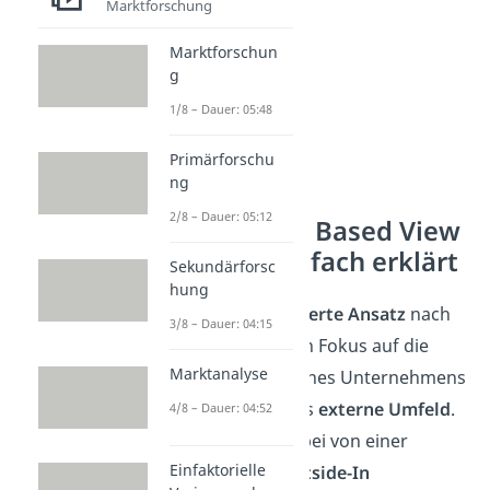
Marktforschung
Marktforschun
g
1/8 – Dauer: 05:48
Primärforschu
ng
2/8 – Dauer: 05:12
Der Market Based View
Porter – einfach erklärt
Sekundärforsc
hung
Der
marktorientierte Ansatz
nach
3/8 – Dauer: 04:15
Porter
legt seinen Fokus auf die
Marktanalyse
Marktsituation eines Unternehmens
und somit auf das
externe Umfeld
.
4/8 – Dauer: 04:52
Man spricht hierbei von einer
Einfaktorielle
sogenannten
Outside-In