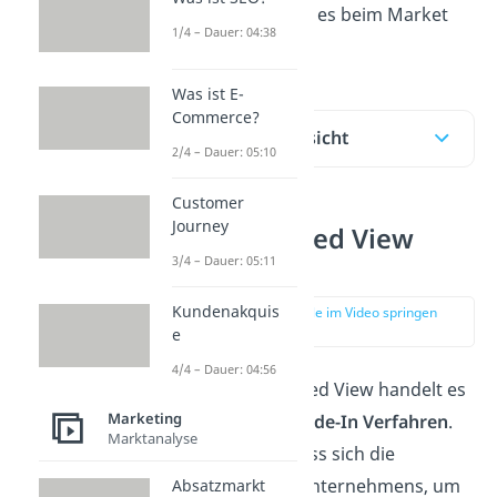
schneller, worum es beim Market
1/4 – Dauer: 04:38
Based View geht.
Was ist E-
Commerce?
Inhaltsübersicht
2/4 – Dauer: 05:10
Customer
Journey
Market Based View
Definition
3/4 – Dauer: 05:11
Kundenakquis
zur Stelle im Video springen
(00:09)
e
4/4 – Dauer: 04:56
Beim Market Based View handelt es
Marketing
sich um ein
Outside-In Verfahren
.
Marktanalyse
Das bedeutet, dass sich die
Strategie eines Unternehmens, um
Absatzmarkt