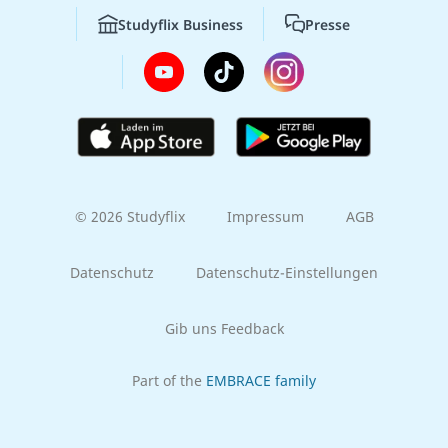
Studyflix Business
Presse
© 2026 Studyflix
Impressum
AGB
Datenschutz
Datenschutz-Einstellungen
Gib uns Feedback
Part of the
EMBRACE family