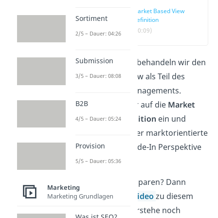
Market Based View
Sortiment
Definition
(00:09)
2/5 – Dauer: 04:26
Submission
In diesem Artikel behandeln wir den
Market Based View als Teil des
3/5 – Dauer: 08:08
strategischen Managements.
B2B
Hierbei gehen wir auf die
Market
Based View Definition
ein und
4/5 – Dauer: 05:24
erklären, wieso der marktorientierte
Provision
Ansatz eine Outside-In Perspektive
ist.
5/5 – Dauer: 05:36
Du willst dir Zeit sparen? Dann
Marketing
schau dir unser
Video
zu diesem
Marketing Grundlagen
Thema an und verstehe noch
Was ist SEO?