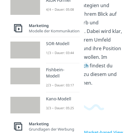
AIDA Formel
verschiedene Strategien und
4/4 – Dauer: 05:08
ordnest sie nach ihrem Blick auf
Markt, Wettbewerb und
Marketing
Unternehmen ein. Dabei wird klar,
Modelle der Kommunikation
wie Firmen aus ihrem Umfeld
SOR-Modell
Vorteile ableiten und ihre Position
1/3 – Dauer: 03:44
im Markt sichern wollen. Im
Wirtschaftsbereich
findest du
Fishbein-
passende Videos zu diesem und
Modell
verwandten Themen.
2/3 – Dauer: 03:17
Kano-Modell
3/3 – Dauer: 05:25
Marketing
Grundlagen der Werbung
zur Videoseite: Market-based View