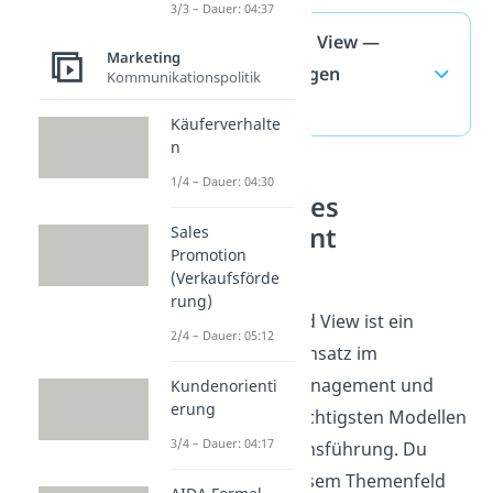
3/3 – Dauer: 04:37
Market Based View —
Marketing
häufigste Fragen
Kommunikationspolitik
(ausklappen)
Käuferverhalte
n
1/4 – Dauer: 04:30
Strategisches
Management
Sales
Promotion
verstehen
(Verkaufsförde
rung)
Der Market Based View ist ein
2/4 – Dauer: 05:12
grundlegender Ansatz im
strategischen Management und
Kundenorienti
erung
gehört zu den wichtigsten Modellen
3/4 – Dauer: 04:17
der Unternehmensführung. Du
vergleichst in diesem Themenfeld