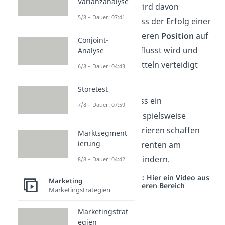
Varianzanalyse
Perspektive
. Es wird davon
5/8 – Dauer: 07:41
ausgegangen, dass der Erfolg einer
Firma stark von deren
Position
auf
Conjoint-
dem Markt beeinflusst wird und
Analyse
diese mit allen Mitteln verteidigt
6/8 – Dauer: 04:43
werden muss.
Storetest
Das bedeutet, dass ein
7/8 – Dauer: 07:59
Unternehmen beispielsweise
Markteintrittsbarrieren schaffen
Marktsegment
ierung
kann, um Konkurrenten am
Markteintritt zu hindern.
8/8 – Dauer: 04:42
Studyflix vernetzt: Hier ein Video aus
Marketing
einem anderen Bereich
Marketingstrategien
Marketingstrat
egien