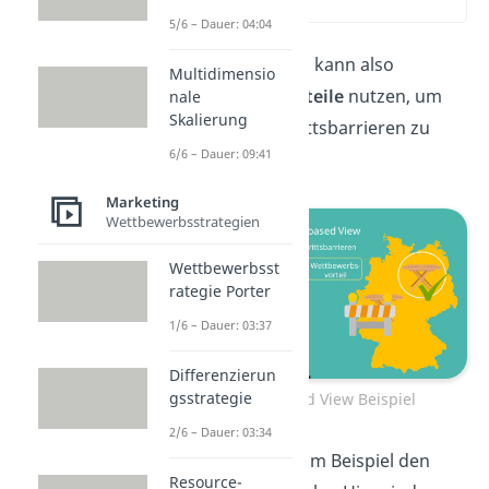
(00:45)
5/6 – Dauer: 04:04
Ein Unternehmen kann also
Multidimensio
Wettbewerbsvorteile
nutzen, um
nale
Skalierung
diese Markteintrittsbarrieren zu
6/6 – Dauer: 09:41
schaffen.
Marketing
Wettbewerbsstrategien
Wettbewerbsst
rategie Porter
1/6 – Dauer: 03:37
Differenzierun
gsstrategie
Market Based View Beispiel
2/6 – Dauer: 03:34
Betrachten wir zum Beispiel den
Resource-