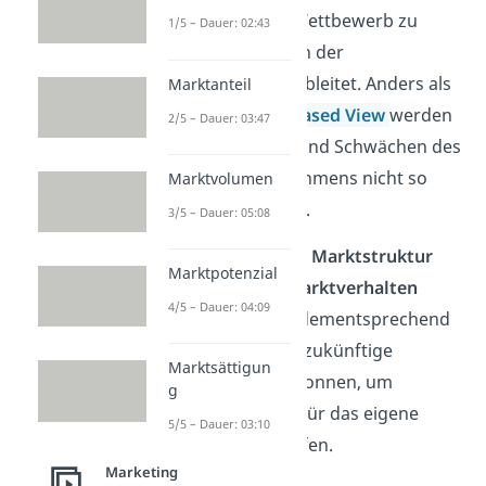
sich optimal im Wettbewerb zu
1/5 – Dauer: 02:43
positionieren, von der
Marktsituation
ableitet. Anders als
Marktanteil
beim
Resource Based View
werden
2/5 – Dauer: 03:47
hier die Stärken und Schwächen des
eigenen Unternehmens nicht so
Marktvolumen
genau betrachtet.
3/5 – Dauer: 05:08
Vielmehr wird die
Marktstruktur
Marktpotenzial
analysiert, das
Marktverhalten
4/5 – Dauer: 04:09
beobachtet und dementsprechend
Erkenntnisse für zukünftige
Marktsättigun
Handlungen gewonnen, um
g
Entscheidungen für das eigene
5/5 – Dauer: 03:10
Verhalten zu treffen.
Marketing