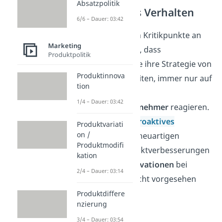
Absatzpolitik
Reaktionäres Verhalten
6/6 – Dauer: 03:42
Einer der größten Kritikpunkte an
Marketing
diesem Ansatz ist, dass
Produktpolitik
Unternehmen, die ihre Strategie von
Produktinnova
diese Ansatz ableiten, immer nur auf
tion
Aktionen der
1/4 – Dauer: 03:42
Wettbewerbsteilnehmer
reagieren.
Das heißt, dass
proaktives
Produktvariati
on /
Ausarbeiten von neuartigen
Produktmodifi
Strategien, Produktverbesserungen
kation
und
Produktinnovationen
bei
2/4 – Dauer: 03:14
diesem Ansatz nicht vorgesehen
sind.
Produktdiffere
nzierung
3/4 – Dauer: 03:54