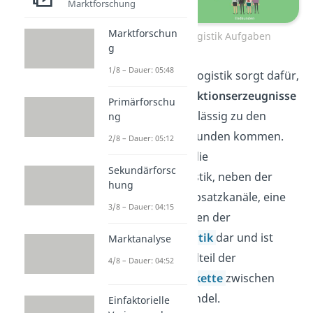
Marktforschung
Marktforschun
Distibutionslogistik Aufgaben
g
1/8 – Dauer: 05:48
Die Distributionslogistik sorgt dafür,
dass deine
Produktionserzeugnisse
Primärforschu
schnell und zuverlässig zu den
ng
nachfragenden Kunden kommen.
2/8 – Dauer: 05:12
Außerdem stellt die
Sekundärforsc
Distributionslogistik, neben der
hung
Festlegung der Absatzkanäle, eine
3/8 – Dauer: 04:15
der Hauptaufgaben der
Distributionspolitik
dar und ist
Marktanalyse
zentraler Bestandteil der
4/8 – Dauer: 04:52
Wertschöpfungskette
zwischen
Industrie und Handel.
Einfaktorielle