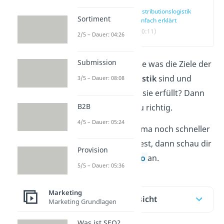
Distributionslogistik
Sortiment
einfach erklärt
(00:11)
2/5 – Dauer: 04:26
Submission
Du wüsstest gerne was die Ziele der
Distributionslogistik
sind und
3/5 – Dauer: 08:08
welche Aufgaben sie erfüllt? Dann
B2B
bist du hier genau richtig.
4/5 – Dauer: 05:24
Wenn du das Thema noch schneller
verstehen möchtest, dann schau dir
Provision
direkt unser
Video
an.
5/5 – Dauer: 05:36
Marketing
Inhaltsübersicht
Marketing Grundlagen
Was ist SEO?