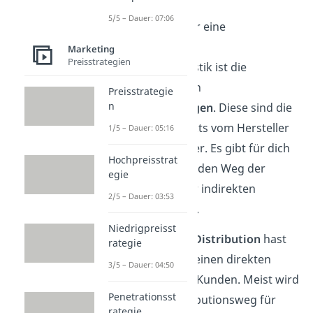
5/5 – Dauer: 07:06
Die Grundlage für eine
funktionierende
Marketing
Preisstrategien
Distributionslogistik ist die
Verfügbarkeit von
Preisstrategie
n
Distributionswegen
. Diese sind die
Wege des Produkts vom Hersteller
1/5 – Dauer: 05:16
bis zum Abnehmer. Es gibt für dich
Hochpreisstrat
als Unternehmer den Weg der
egie
direkten oder der indirekten
2/5 – Dauer: 03:53
Transportlogistik.
Niedrigpreisst
Bei der
direkten Distribution
hast
rategie
du als Hersteller einen direkten
3/5 – Dauer: 04:50
Kontakt mit dem Kunden. Meist wird
Penetrationsst
ein solcher Distributionsweg für
rategie