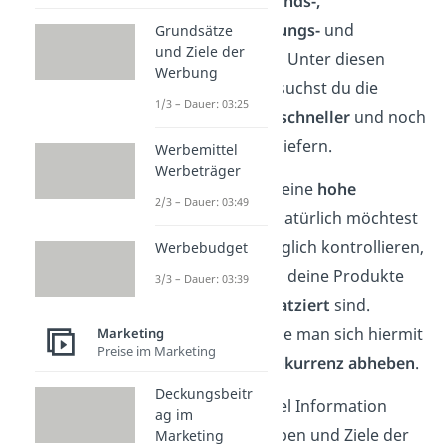
von
Lager-, Bestands-,
Auftragsabwicklungs-
und
Grundsätze
und Ziele der
Transportkosten.
Unter diesen
Werbung
Zielvorgaben versuchst du die
1/3 – Dauer: 03:25
Produkte immer
schneller
und noch
effizienter
auszuliefern.
Werbemittel
Werbeträger
Das letzte Ziel ist eine
hohe
2/3 – Dauer: 03:49
Einflussnahme
. Natürlich möchtest
du so gut wie möglich kontrollieren,
Werbebudget
in welchem
Regal
deine Produkte
3/3 – Dauer: 03:39
beispielsweise
platziert
sind.
Schließlich möchte man sich hiermit
Marketing
Preise im Marketing
auch
von der Konkurrenz abheben
.
Deckungsbeitr
Super, nach so viel Information
ag im
sollten die Aufgaben und Ziele der
Marketing