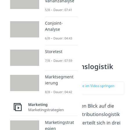
Varianzanalyse
5/8 – Dauer: 07:41
Conjoint-
Analyse
6/8 – Dauer: 04:43
Storetest
7/8 – Dauer: 07:59
Distributionslogistik
Aufgaben
Marktsegment
ierung
zur Stelle im Video springen
(01:04)
8/8 – Dauer: 04:42
Marketing
Lass uns jetzt einen Blick auf die
Marketingstrategien
Aufgaben
der Distributionslogistik
werfen. Diese unterteilt sich in drei
Marketingstrat
egien