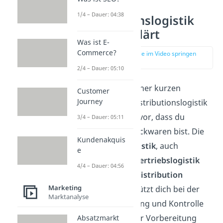
1/4 – Dauer: 04:38
Distributionslogistik
einfach erklärt
Was ist E-
Commerce?
zur Stelle im Video springen
(00:11)
2/4 – Dauer: 05:10
Fangen wir mit einer kurzen
Customer
Journey
Definition
der Distributionslogistik
an. Stell dir dazu vor, dass du
3/4 – Dauer: 05:11
Hersteller von Backwaren bist. Die
Kundenakquis
Distributionslogistik
, auch
e
Absatzlogistik, Vertriebslogistik
4/4 – Dauer: 04:56
oder
physische
Distribution
Marketing
genannt, unterstützt dich bei der
Marktanalyse
Planung, Steuerung und Kontrolle
aller Prozesse, zur Vorbereitung
Absatzmarkt