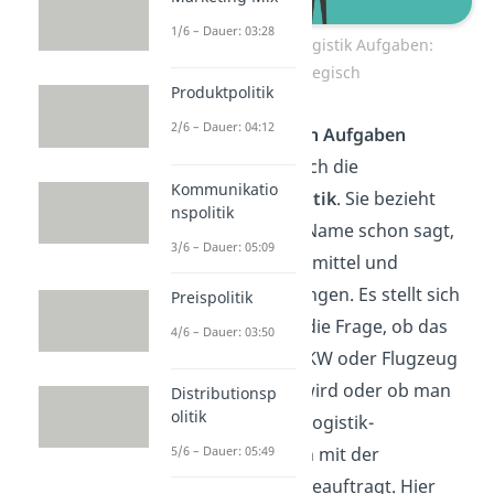
1/6 – Dauer: 03:28
Distributionslogistik Aufgaben:
Strategisch
Produktpolitik
2/6 – Dauer: 04:12
Mit
taktischen Aufgaben
beschäftigt sich die
Kommunikatio
Transportpolitik
. Sie bezieht
nspolitik
sich, wie der Name schon sagt,
3/6 – Dauer: 05:09
auf Transportmittel und
Transportmengen. Es stellt sich
Preispolitik
zum Beispiel die Frage, ob das
4/6 – Dauer: 03:50
Produkt via LKW oder Flugzeug
ausgeliefert wird oder ob man
Distributionsp
olitik
ein externes Logistik-
Unternehmen mit der
5/6 – Dauer: 05:49
Distribution beauftragt. Hier