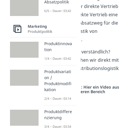
Absatzpolitik
spielt auch der direkte Vertrieb
6/6 – Dauer: 03:42
und der indirekte Vertrieb eine
Rolle, da der Absatzweg für die
Marketing
Transportlogistik von
Produktpolitik
Bedeutung ist.
Produktinnova
tion
Soweit noch alles verständlich?
1/4 – Dauer: 03:42
Klasse, dann machen wir direkt mit
den Zielen der Distributionslogistik
Produktvariati
weiter.
on /
Produktmodifi
Studyflix vernetzt: Hier ein Video aus
kation
einem anderen Bereich
2/4 – Dauer: 03:14
Produktdiffere
nzierung
3/4 – Dauer: 03:54