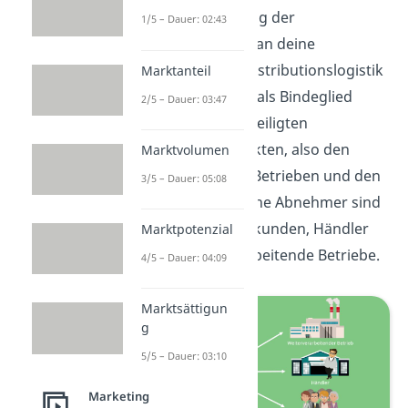
und Durchführung der
1/5 – Dauer: 02:43
Warenverteilung an deine
Abnehmer. Die Distributionslogistik
Marktanteil
fungiert generell als Bindeglied
2/5 – Dauer: 03:47
zwischen den beteiligten
Wirtschaftssubjekten, also den
Marktvolumen
produzierenden Betrieben und den
3/5 – Dauer: 05:08
Abnehmern. Solche Abnehmer sind
zum Beispiel Endkunden, Händler
Marktpotenzial
oder weiterverarbeitende Betriebe.
4/5 – Dauer: 04:09
Marktsättigun
g
5/5 – Dauer: 03:10
Marketing