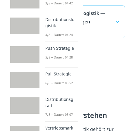
3/8 – Dauer: 04:42
Distributionslogistik —
Distributionslo
häufigste Fragen
gistik
(ausklappen)
4/8 – Dauer: 04:24
Push Strategie
5/8 – Dauer: 04:28
Pull Strategie
6/8 – Dauer: 03:52
Distributionsg
rad
Logistik verstehen
7/8 – Dauer: 05:07
Vertriebsmark
Distributionslogistik gehört zur