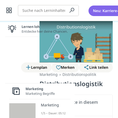
Suche
Neu: Karriere
Lernen lohnt sich!
Entdecke hier deine Chancen.
Lernplan
Merken
Link teilen
Marketing
Distributionspolitik
Distributionslogistik
Marketing
Marketing Begriffe
Wichtige Inhalte in diesem
Marketing
Video
1/5 – Dauer: 05:12