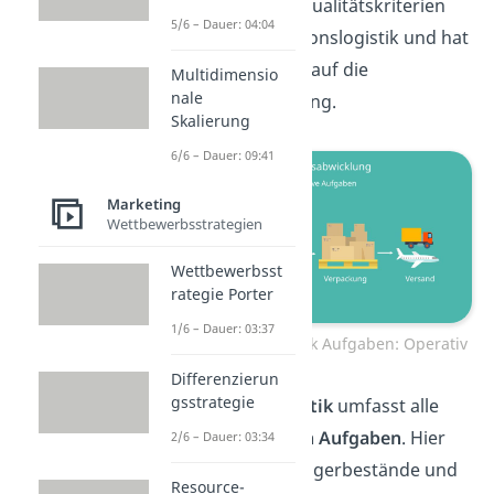
wichtigsten Qualitätskriterien
5/6 – Dauer: 04:04
der Distributionslogistik und hat
auch Einfluss auf die
Multidimensio
nale
Kundenbindung.
Skalierung
6/6 – Dauer: 09:41
Marketing
Wettbewerbsstrategien
Wettbewerbsst
rategie Porter
1/6 – Dauer: 03:37
Distributionslogistik Aufgaben: Operativ
Differenzierun
gsstrategie
Die
Lagerpolitik
umfasst alle
strategischen Aufgaben
. Hier
2/6 – Dauer: 03:34
geht es um Lagerbestände und
Resource-