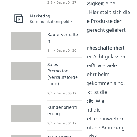
Lieferzuverlässigkeit
eine
3/3 – Dauer: 04:37
wichtige Rolle. Hier stellt sich die
Marketing
Frage, wie viele Produkte der
Kommunikationspolitik
Hersteller zeitgerecht geliefert
Käuferverhalte
hat.
n
Auch die
Lieferbeschaffenheit
1/4 – Dauer: 04:30
darf nicht außer Acht gelassen
Sales
werden, das heißt wie viele
Promotion
Waren unversehrt beim
(Verkaufsförde
Abnehmer angekommen sind.
rung)
Der letzte Punkt ist die
2/4 – Dauer: 05:12
Lieferflexibilität
. Wie
Kundenorienti
ausgelastet sind die
erung
Transportmittel und inwiefern
3/4 – Dauer: 04:17
wäre eine spontane Änderung
der Tour möglich?