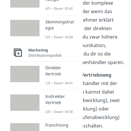
teure, wertvolle oder komplexe
4/5 – Dauer: 03:42
Waren genutzt, oder wenn das
Produkt dem Abnehmer erklärt
Skimmingstrat
werden muss. Bei der direkten
egie
Distribution hast du zwar höhere
5/5 – Dauer: 03:09
Kosten der Kommunikation,
Marketing
allerdings kannst du dir so die
Distributionspolitik
Kosten für Zwischenhändler sparen.
Direkter
Vertrieb
Beim
indirekten Vertriebsweg
werden Zwischenhändler mit der
1/8 – Dauer: 04:41
Ware beliefert. Du kannst dabei
Indirekter
einen (Einstufenabwicklung), zwei
Vertrieb
(Zweistufenabwicklung) oder
2/8 – Dauer: 04:30
mehrere (Mehrstufenabwicklung)
Franchising
Händler zwischenschalten.