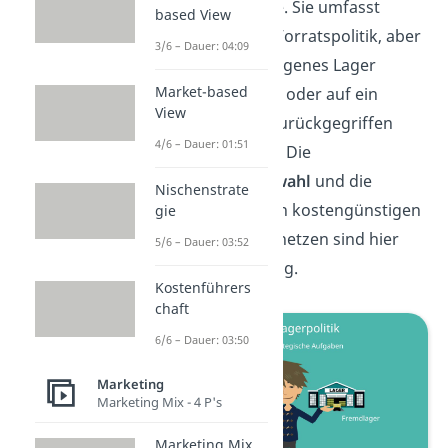
Lagersysteme. Sie umfasst
based View
Themen der Vorratspolitik, aber
3/6 – Dauer: 04:09
auch ob ein eigenes Lager
Market-based
errichtet wird oder auf ein
View
Fremdlager zurückgegriffen
4/6 – Dauer: 01:51
werden kann. Die
Standortauswahl
und die
Nischenstrate
Schaffung von kostengünstigen
gie
Distributionsnetzen sind hier
5/6 – Dauer: 03:52
von Bedeutung.
Kostenführers
chaft
6/6 – Dauer: 03:50
Marketing
Marketing Mix - 4 P's
Marketing Mix