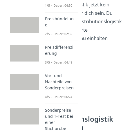
Distributionslogistik jetzt kein
1/5 – Dauer: 04:30
Problem mehr für dich sein. Du
Preisbündelun
weißt, dass die Distributionslogistik
g
das zuvor definierte
2/5 – Dauer: 02:32
Lieferserviceniveau einhalten
möchte.
Preisdifferenzi
erung
3/5 – Dauer: 04:49
Vor- und
Nachteile von
Sonderpreisen
4/5 – Dauer: 06:24
Sonderpreise
und T-Test bei
Distributionslogistik
einer
Grundlagen
Stichprobe