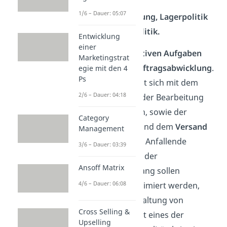
Hauptaufgaben:
1/6 – Dauer: 05:07
Auftragsabwicklung, Lagerpolitik
und
Transportpolitik.
Entwicklung
einer
Zu den
operativen Aufgaben
Marketingstrat
gehört die
Auftragsabwicklung
.
egie mit den 4
Ps
Sie beschäftigt sich mit dem
2/6 – Dauer: 04:18
Eingang und der Bearbeitung
von Aufträgen, sowie der
Category
Verpackung
und dem
Versand
Management
der Produkte. Anfallende
3/6 – Dauer: 03:39
Prozesse und der
Ansoff Matrix
Auftragseingang sollen
4/6 – Dauer: 06:08
möglichst optimiert werden,
denn die Einhaltung von
Cross Selling &
Lieferzeiten ist eines der
Upselling