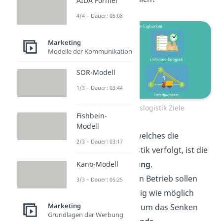
AIDA Formel
4/4 – Dauer: 05:08
Marketing
Modelle der Kommunikation
SOR-Modell
1/3 – Dauer: 03:44
Distributionslogistik Ziele
Fishbein-
Modell
Das
zweite Ziel,
welches die
2/3 – Dauer: 03:17
Distributionslogistik verfolgt, ist die
Kostenminimierung
.
Kano-Modell
Die Kosten für den Betrieb sollen
3/3 – Dauer: 05:25
natürlich so niedrig wie möglich
Marketing
sein. Hier geht es um das Senken
Grundlagen der Werbung