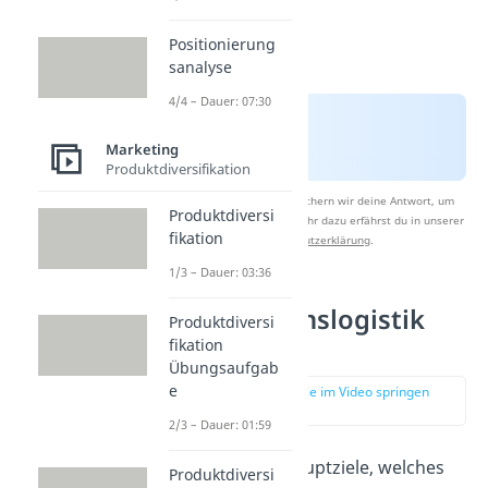
Positionierung
sanalyse
4/4 – Dauer: 07:30
Marketing
Produktdiversifikation
Nach Beantwortung speichern wir deine Antwort, um
Produktdiversi
Studyflix zu verbessern. Mehr dazu erfährst du in unserer
fikation
Datenschutzerklärung
.
1/3 – Dauer: 03:36
Distributionslogistik
Produktdiversi
Ziele
fikation
Übungsaufgab
e
zur Stelle im Video springen
(02:43)
2/3 – Dauer: 01:59
Eines der drei Hauptziele, welches
Produktdiversi