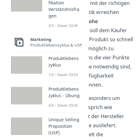
ein Unternehmen mit der richtigen
fikation
Verständnisfra
Distributionslogistik erreichen
gen
möchte, ist eine
hohe
3/3 – Dauer: 02:45
Verfügbarkeit
. Es soll dem Käufer
möglich sein, das Produkt so schnell
Marketing
Produktlebenszyklus & USP
und bequem wie möglich zu
erwerben. Lass uns die vier Punkte
Produktlebens
zyklus
anschauen, welche notwendig sind,
um eine hohe Verfügbarkeit
1/3 – Dauer: 03:53
garantieren zu können.
Produktlebens
zyklus - Übung
Hier geht es besonders um
2/3 – Dauer: 03:32
Termintreue
, sprich wie
termingerecht der Hersteller
Unique Selling
seine Produkte ausliefert.
Proposition
(USP)
Außerdem spielt die