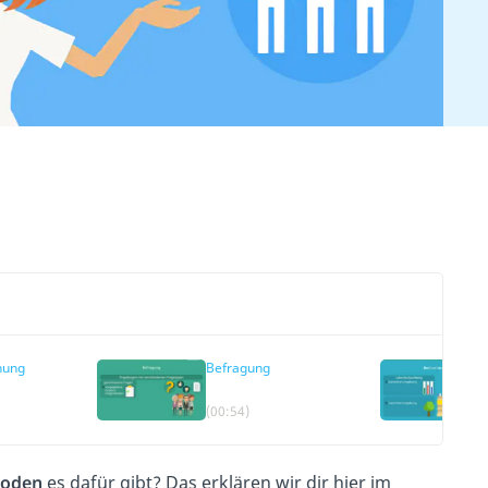
hung
Befragung
(00:54)
oden
es dafür gibt? Das erklären wir dir hier im