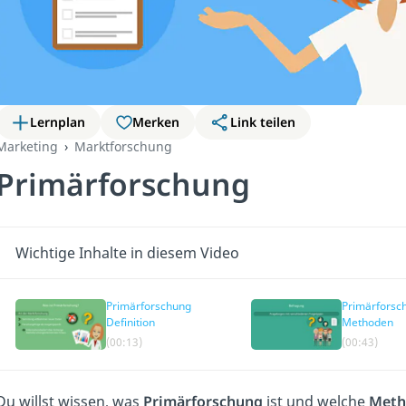
Lernplan
Merken
Link teilen
Marketing
Marktforschung
Primärforschung
Wichtige Inhalte in diesem Video
Primärforschung
Primärforsc
Definition
Methoden
(00:13)
(00:43)
Du willst wissen, was
Primärforschung
ist und welche
Meth