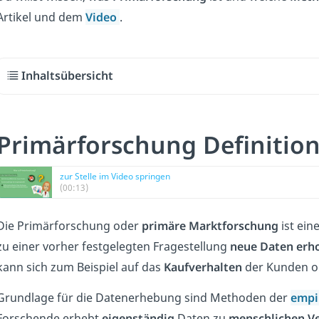
Artikel und dem
Video
.
Inhaltsübersicht
Primärforschung Definitio
zur Stelle im Video springen
(00:13)
Die Primärforschung oder
primäre Marktforschung
ist ein
zu einer vorher festgelegten Fragestellung
neue Daten
erh
kann sich zum Beispiel auf das
Kaufverhalten
der Kunden o
Grundlage für die Datenerhebung sind Methoden der
empi
Forschende erhebt
eigenständig
Daten zu
menschlichen V