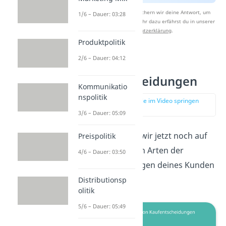
Nach Beantwortung speichern wir deine Antwort, um
1/6 – Dauer: 03:28
Studyflix zu verbessern. Mehr dazu erfährst du in unserer
Datenschutzerklärung
.
Produktpolitik
2/6 – Dauer: 04:12
Arten von
Kaufentscheidungen
Kommunikatio
nspolitik
zur Stelle im Video springen
(01:56)
3/6 – Dauer: 05:09
Sehr gut! Gehen wir jetzt noch auf
Preispolitik
die verschiedenen Arten der
4/6 – Dauer: 03:50
Kaufentscheidungen deines Kunden
ein.
Distributionsp
olitik
5/6 – Dauer: 05:49