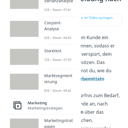
Varianzanalyse
Kotler
5/8 – Dauer: 07:41
zur Stelle im Video springen
(00:52)
Conjoint-
Analyse
Zuerst muss ein Kunde ein
6/8 – Dauer: 04:43
Problem
erkennen, sodass er
Storetest
ein
Bedürfnis
verspürt, dein
7/8 – Dauer: 07:59
Produkt zu besitzen. Das
Bedürfnis kannst du, wie du
Marktsegment
weißt, mit
Werbemitteln
ierung
auslösen.
8/8 – Dauer: 04:42
Wird das Bedürfnis zum Bedarf,
Marketing
fängt dein Kunde an, nach
Marketingstrategien
Informationen
über das
Produkt zu suchen.
Marketingstrat
egien