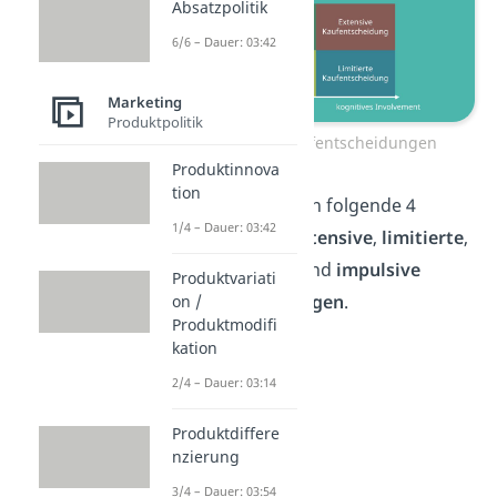
Absatzpolitik
6/6 – Dauer: 03:42
Marketing
Produktpolitik
Arten von Kaufentscheidungen
Produktinnova
tion
Diese kannst du in folgende 4
1/4 – Dauer: 03:42
unterteilen: in
extensive
,
limitierte
,
habitualisierte
und
impulsive
Produktvariati
Kaufentscheidungen
.
on /
Produktmodifi
kation
2/4 – Dauer: 03:14
Produktdiffere
nzierung
3/4 – Dauer: 03:54