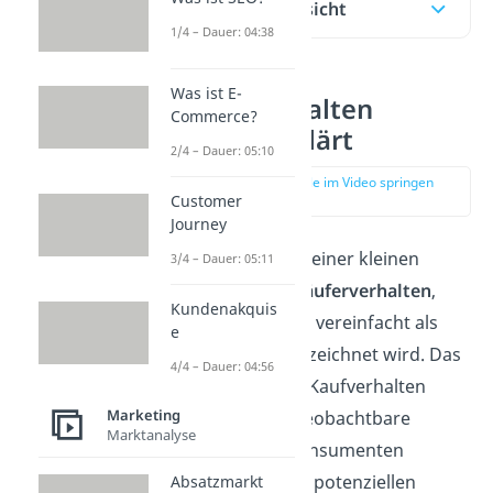
Inhaltsübersicht
1/4 – Dauer: 04:38
Was ist E-
Käuferverhalten
Commerce?
einfach erklärt
2/4 – Dauer: 05:10
zur Stelle im Video springen
(00:11)
Customer
Journey
Beginnen wir mit einer kleinen
3/4 – Dauer: 05:11
Definition von Käuferverhalten
,
Kundenakquis
was oftmals auch vereinfacht als
e
Kaufverhalten bezeichnet wird. Das
4/4 – Dauer: 04:56
Käuferverhalten/Kaufverhalten
Marketing
beschreibt das beobachtbare
Marktanalyse
Verhalten von Konsumenten
beziehungsweise potenziellen
Absatzmarkt