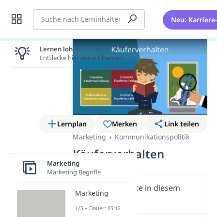
Suche
Neu: Karriere
Lernen lohnt sich!
Entdecke hier deine Chancen.
Lernplan
Merken
Link teilen
Marketing
Kommunikationspolitik
Käuferverhalten
Marketing
Marketing Begriffe
Wichtige Inhalte in diesem
Marketing
Video
1/5 – Dauer: 05:12