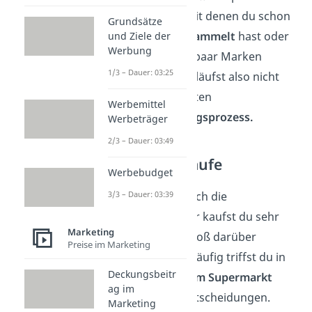
bei Produkten, mit denen du schon
Grundsätze
Erfahrungen gesammelt
hast oder
und Ziele der
Werbung
wenn du nur ein paar Marken
1/3 – Dauer: 03:25
kennst. Du durchläufst also nicht
mehr den gesamten
Werbemittel
Kaufentscheidungsprozess.
Werbeträger
2/3 – Dauer: 03:49
Die Impulskäufe
Werbebudget
3/3 – Dauer: 03:39
Zuletzt gibt es noch die
Impulskäufe
. Hier kaufst du sehr
Marketing
spontan,
ohne groß darüber
Preise im Marketing
nachzudenken. Häufig triffst du in
Deckungsbeitr
der
Kassenzone im Supermarkt
ag im
impulsive Kaufentscheidungen.
Marketing