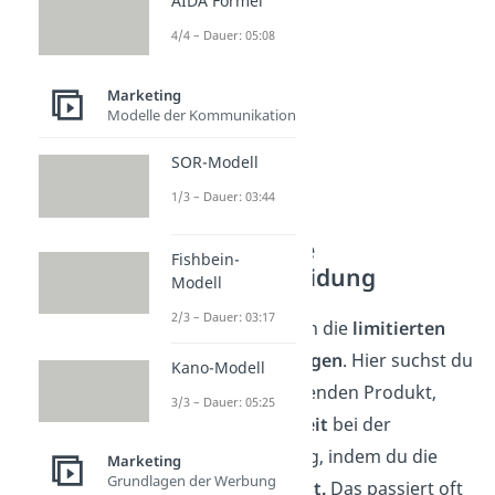
AIDA Formel
4/4 – Dauer: 05:08
Marketing
Modelle der Kommunikation
SOR-Modell
1/3 – Dauer: 03:44
Die limitierte
Fishbein-
Kaufentscheidung
Modell
2/3 – Dauer: 03:17
Dann gibt es noch die
limitierten
Kaufentscheidungen
. Hier suchst du
Kano-Modell
nach einem passenden Produkt,
3/3 – Dauer: 05:25
sparst
dir aber
Zeit
bei der
Kaufentscheidung, indem du die
Marketing
Grundlagen der Werbung
Auswahl
limitierst.
Das passiert oft