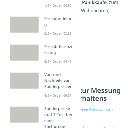
Auch sogenannte
Panikkäufe,
zum
1/5 – Dauer: 04:30
Beispiel kurz vor Weihnachten,
gehören dazu.
Preisbündelun
g
2/5 – Dauer: 02:32
Preisdifferenzi
erung
3/5 – Dauer: 04:49
Vor- und
Nachteile von
Sonderpreisen
Methoden zur Messung
4/5 – Dauer: 06:24
des Kaufverhaltens
Sonderpreise
zur Stelle im Video springen
(03:45)
und T-Test bei
einer
Stichprobe