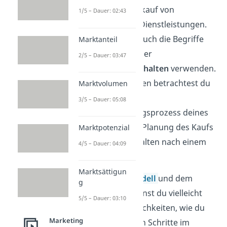
Kunden beim Einkauf von
1/5 – Dauer: 02:43
Produkten oder Dienstleistungen.
Du kannst dazu auch die Begriffe
Marktanteil
Kaufverhalten
oder
2/5 – Dauer: 03:47
Konsumentenverhalten
verwenden.
Beim Kaufverhalten betrachtest du
Marktvolumen
den gesamten
3/5 – Dauer: 05:08
Kaufentscheidungsprozess deines
Kunden: von der Planung des Kaufs
Marktpotenzial
bis hin zum Verhalten nach einem
4/5 – Dauer: 04:09
Kauf.
Marktsättigun
Mit dem
SOR-Modell
und dem
g
AIDA-Modell
kennst du vielleicht
5/5 – Dauer: 03:10
schon zwei Möglichkeiten, wie du
Marketing
die verschiedenen Schritte im