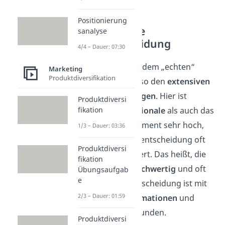
Positionierung
Die extensive
sanalyse
Kaufentscheidung
4/4 – Dauer: 07:30
Beginnen wir mit dem „echten“
Marketing
Produktdiversifikation
Kaufverhalten, also den
extensiven
Kaufentscheidungen
. Hier ist
Produktdiversi
sowohl das
emotionale
als auch das
fikation
kognitive
Involvement sehr hoch,
1/3 – Dauer: 03:36
weshalb die Kaufentscheidung oft
Produktdiversi
relativ
lange
dauert. Das heißt, die
fikation
Produkte sind
hochwertig
und oft
Übungsaufgab
e
teuer
und die Entscheidung ist mit
2/3 – Dauer: 01:59
sehr
vielen Informationen
und
Vergleichen verbunden.
Produktdiversi