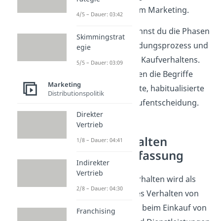
Entscheidungen im Marketing.
4/5 – Dauer: 03:42
Sehr gut! Jetzt kennst du die Phasen
Skimmingstrat
des Kaufentscheidungsprozess und
egie
die vier Arten des Kaufverhaltens.
5/5 – Dauer: 03:09
Merk dir am besten die Begriffe
Marketing
extensive, limitierte, habitualisierte
Distributionspolitik
und impulsive Kaufentscheidung.
Direkter
Vertrieb
Käuferverhalten
1/8 – Dauer: 04:41
Zusammenfassung
Indirekter
Vertrieb
Das Käuferverhalten wird als
2/8 – Dauer: 04:30
beobachtbares Verhalten von
Verbrauchern beim Einkauf von
Franchising