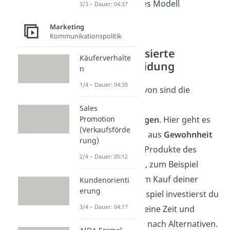
für ein bestimmtes Modell
3/3 – Dauer: 04:37
entscheidest.
Marketing
Kommunikationspolitik
Die habitualisierte
Käuferverhalte
Kaufentscheidung
n
1/4 – Dauer: 04:30
Das Gegenteil davon sind die
habitualisierten
Sales
Kaufentscheidungen
. Hier geht es
Promotion
(Verkaufsförde
um Waren, die du aus
Gewohnheit
rung)
kauft. Es sind oft Produkte des
2/4 – Dauer: 05:12
täglichen Bedarfs, zum Beispiel
Lebensmittel. Beim Kauf deiner
Kundenorienti
erung
Brötchen zum Beispiel investierst du
3/4 – Dauer: 04:17
für die Auswahl keine Zeit und
suchst auch nicht nach Alternativen.