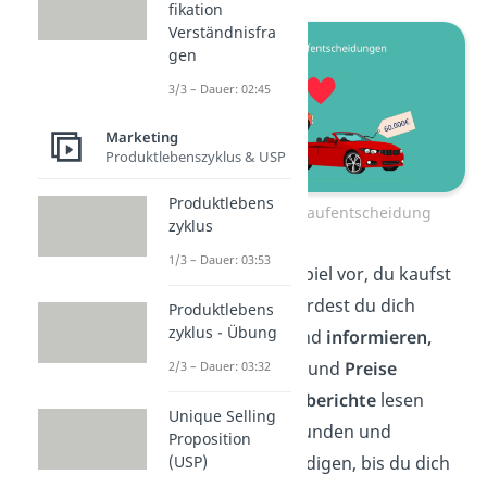
fikation
Verständnisfra
gen
3/3 – Dauer: 02:45
Marketing
Produktlebenszyklus & USP
Produktlebens
Die extensive Kaufentscheidung
zyklus
1/3 – Dauer: 03:53
Stell dir zum Beispiel vor, du kaufst
ein
Auto.
Hier würdest du dich
Produktlebens
zyklus - Übung
zuerst ausreichend
informieren,
aktuelle Anbieter und
Preise
2/3 – Dauer: 03:32
vergleichen, Testberichte
lesen
Unique Selling
oder dich bei Freunden und
Proposition
Bekannten erkundigen, bis du dich
(USP)