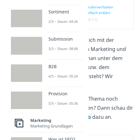
Käuferverhalten
Sortiment
einfach erklärt
(00:11)
2/5 – Dauer: 04:26
Submission
Du beschäftigst dich mit der
Werbewirkung im Marketing und
3/5 – Dauer: 08:08
fragst dich, was man unter dem
B2B
Käuferverhalten bzw. dem
Kaufverhalten versteht? Wir
4/5 – Dauer: 05:24
erklären es dir!
Provision
Du möchtest das Thema noch
5/5 – Dauer: 05:36
schneller verstehen? Dann schau dir
direkt unser
Video
dazu an.
Marketing
Marketing Grundlagen
Was ist SEO?