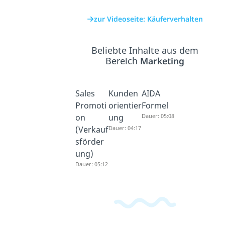
zur Videoseite: Käuferverhalten
Beliebte Inhalte aus dem
Bereich
Marketing
Sales
Kunden
AIDA
Promoti
orientier
Formel
on
ung
Dauer: 05:08
(Verkauf
Dauer: 04:17
sförder
ung)
Dauer: 05:12