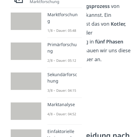
Marktforschung
Kaufentscheidungsprozess
von
Kunden erklären kannst. Ein
Marktforschun
g
weiteres
Modell
ist das von
Kotler,
1/8 – Dauer: 05:48
der den Prozess der
Kaufentscheidung in
fünf Phasen
Primärforschu
unterteilt hat. Schauen wir uns diese
ng
noch etwas genauer an.
2/8 – Dauer: 05:12
Sekundärforsc
hung
3/8 – Dauer: 04:15
Marktanalyse
4/8 – Dauer: 04:52
Einfaktorielle
Kaufentscheidung nach