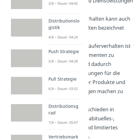
Produkten und Dienstleistungen
3/8 – Dauer: 04:42
definiert.
Das Käuferverhalten kann auch
Distributionslo
als Kaufverhalten bezeichnet
gistik
werden.
4/8 – Dauer: 04:24
Das Ziel von Käuferverhalten ist
Push Strategie
es, den Konsumenten zu
5/8 – Dauer: 04:28
verstehen und dadurch
Schlussfolgerungen für die
Pull Strategie
Gestaltung der Produkte und
6/8 – Dauer: 03:52
Dienstleistungen machen zu
können.
Distributionsg
Es wird unterschieden in
rad
extensives- , habituelles-,
7/8 – Dauer: 05:07
impulsives- und limitiertes
Kaufverhalten.
Vertriebsmark