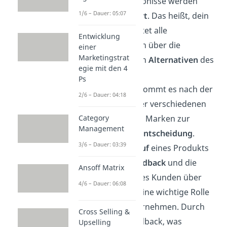
Die Suchergebnisse werden
1/6 – Dauer: 05:07
dann
evaluiert
. Das heißt, dein
Kunde bewertet alle
Entwicklung
Informationen über die
einer
Marketingstrat
verschiedenen
Alternativen
des
egie mit den 4
Produkts.
Ps
In der Regel kommt es nach der
2/6 – Dauer: 04:18
Bewertung der verschiedenen
Category
Produkte und Marken zur
Management
endgültigen
Entscheidung
.
3/6 – Dauer: 03:39
Nach dem
Kauf
eines Produkts
spielt das
Feedback
und die
Ansoff Matrix
Bewertung
des Kunden über
4/6 – Dauer: 06:08
den Einkauf eine wichtige Rolle
für dein Unternehmen. Durch
Cross Selling &
positives Feedback, was
Upselling