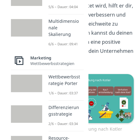
weiterverbreitet wird, hilft er dir,
5/6 – Dauer: 04:04
das Image zu verbessern und
Multidimensio
eine höhere Reichweite zu
nale
erhalten. Auch kannst du deinen
Skalierung
Kunden durch eine positive
6/6 – Dauer: 09:41
Erfahrung an dein Unternehmen
Marketing
binden.
Wettbewerbsstrategien
Wettbewerbsst
rategie Porter
1/6 – Dauer: 03:37
Differenzierun
gsstrategie
2/6 – Dauer: 03:34
Kaufentscheidung nach Kotler
Resource-