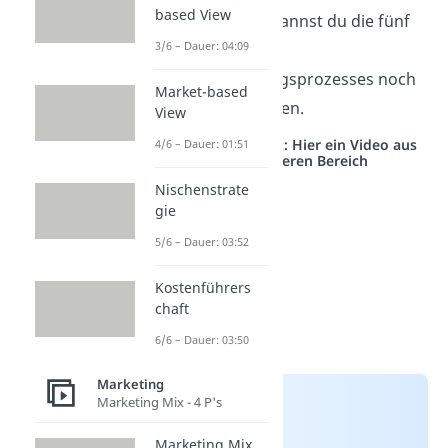
based View
In dieser Grafik kannst du die fünf
3/6 – Dauer: 04:09
Phase des
Kaufentscheidungsprozesses noch
Market-based
einmal wiederholen.
View
Studyflix vernetzt: Hier ein Video aus
4/6 – Dauer: 01:51
einem anderen Bereich
Nischenstrate
gie
5/6 – Dauer: 03:52
Kostenführers
chaft
6/6 – Dauer: 03:50
Marketing
Marketing Mix - 4 P's
Marketing Mix