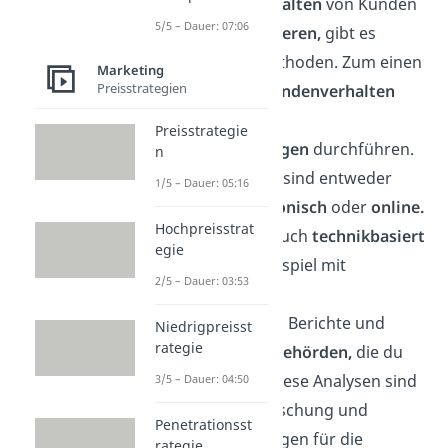
Um das
Kaufverhalten
von Kunden
5/5 – Dauer: 07:06
besser zu
analysieren,
gibt es
verschiedene Methoden. Zum einen
Marketing
Preisstrategien
kannst du das
Kundenverhalten
beobachten
oder
Preisstrategie
Kundenbefragungen
durchführen.
n
Die Befragungen sind entweder
1/5 – Dauer: 05:16
persönlich, telefonisch
oder
online.
Hochpreisstrat
Du kannst aber auch
technikbasiert
egie
arbeiten, zum Beispiel mit
2/5 – Dauer: 03:53
Kundenkarten.
Zusätzlich
gibt es Berichte und
Niedrigpreisst
rategie
Statistiken von Behörden,
die du
nutzen kannst. Diese Analysen sind
3/5 – Dauer: 04:50
Teil der Marktforschung und
Penetrationsst
wichtige Grundlagen für die
rategie