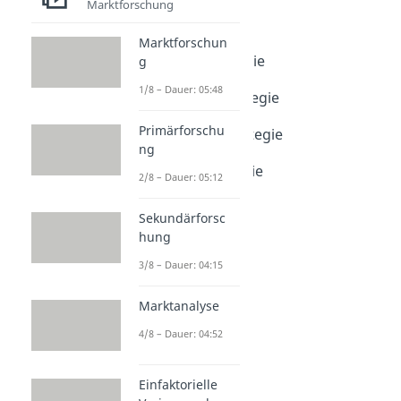
Preisstrategien
Marktforschung
Preisstrategien
Marktforschun
Dauer: 05:16
Hochpreisstrategie
g
Dauer: 03:53
1/8 – Dauer: 05:48
Niedrigpreisstrategie
Dauer: 04:50
Primärforschu
Penetrationsstrategie
ng
Dauer: 03:42
Skimmingstrategie
2/8 – Dauer: 05:12
Dauer: 03:09
Sekundärforsc
hung
3/8 – Dauer: 04:15
Marktanalyse
4/8 – Dauer: 04:52
Einfaktorielle