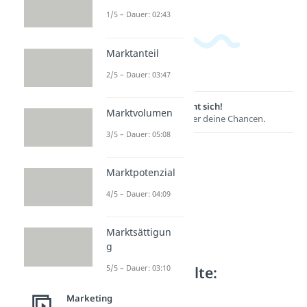
1/5 – Dauer: 02:43
Marktanteil
2/5 – Dauer: 03:47
Lernen lohnt sich!
Marktvolumen
Entdecke hier deine Chancen.
3/5 – Dauer: 05:08
Marktpotenzial
4/5 – Dauer: 04:09
Marktsättigun
g
Weitere Inhalte:
5/5 – Dauer: 03:10
Marketing
Marketing