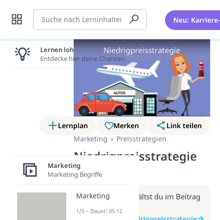
Suche
Neu: Karriere
Lernen lohnt sich!
Entdecke hier deine Chancen.
Lernplan
Merken
Link teilen
Marketing
Preisstrategien
Niedrigpreisstrategie
Marketing
(Video)
Marketing Begriffe
Marketing
Weitere Infos erhältst du im Beitrag
zum Video
1/5 – Dauer: 05:12
zum Beitrag: Niedrigpreisstrategie