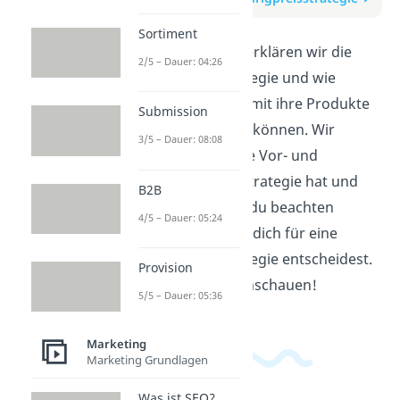
Sortiment
In diesem Video erklären wir die
2/5 – Dauer: 04:26
Niedrigpreisstrategie und wie
Unternehmen damit ihre Produkte
Submission
günstig anbieten können. Wir
3/5 – Dauer: 08:08
zeigen dir, welche Vor- und
Nachteile diese Strategie hat und
B2B
welche Faktoren du beachten
4/5 – Dauer: 05:24
solltest, wenn du dich für eine
Niedrigpreisstrategie entscheidest.
Provision
Viel Spaß beim Anschauen!
5/5 – Dauer: 05:36
Marketing
Marketing Grundlagen
Was ist SEO?