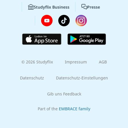
Studyflix Business
Presse
© 2026 Studyflix
Impressum
AGB
Datenschutz
Datenschutz-Einstellungen
Gib uns Feedback
Part of the
EMBRACE family