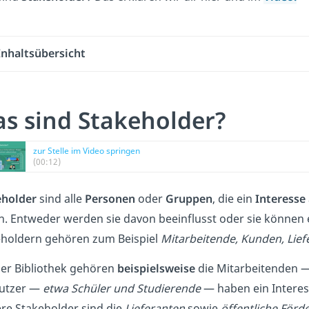
Inhaltsübersicht
s sind Stakeholder?
zur Stelle im Video springen
(00:12)
eholder
sind alle
Personen
oder
Gruppen
, die ein
Interesse
. Entweder werden sie davon beeinflusst oder sie können 
eholdern gehören zum Beispiel
Mitarbeitende, Kunden, Lie
ner Bibliothek gehören
beispielsweise
die Mitarbeitenden 
Nutzer —
etwa Schüler und Studierende
— haben ein Interes
re Stakeholder sind die
Lieferanten
sowie
öffentliche Förd