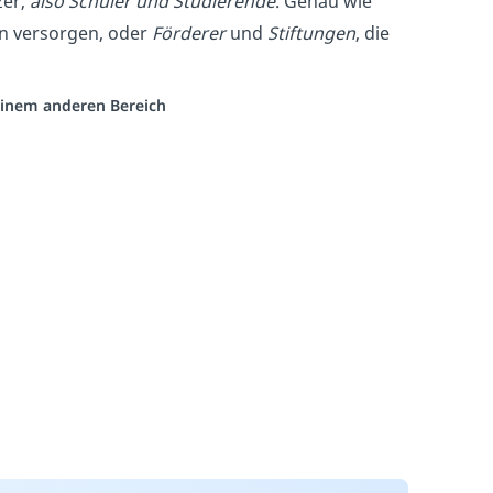
zer,
also Schüler und Studierende
. Genau wie
en versorgen, oder
Förderer
und
Stiftungen
, die
 einem anderen Bereich