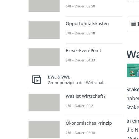
6/8 – Dauer: 03:50
Opportunitätskosten
7/8 – Dauer: 03:18
Wa
Break-Even-Point
8/8 – Dauer: 04:33
BWL & VWL
Grundprinzipien der Wirtschaft
Stak
Was ist Wirtschaft?
haben
1/6 – Dauer: 02:21
Stak
In ei
Ökonomisches Prinzip
die 
2/6 – Dauer: 03:38
Weite