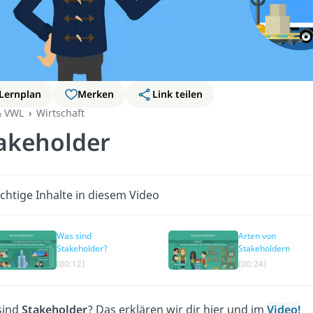
Lernplan
Merken
Link teilen
& VWL
Wirtschaft
akeholder
chtige Inhalte in diesem Video
Was sind
Arten von
Stakeholder?
Stakeholdern
(00:12)
(00:24)
sind
Stakeholder
? Das erklären wir dir hier und im
Video!