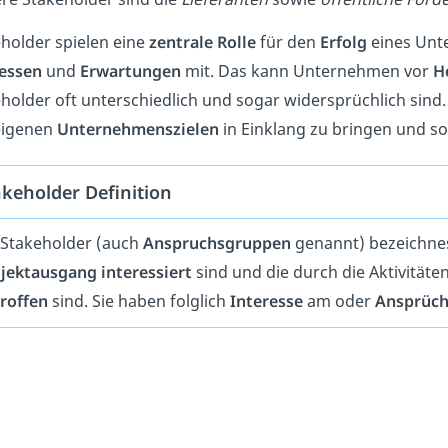
holder spielen eine
zentrale Rolle
für den
Erfolg
eines Unt
ressen
und
Erwartungen
mit. Das kann Unternehmen vor
H
holder oft unterschiedlich und sogar widersprüchlich sind. 
eigenen
Unternehmenszielen
in Einklang zu bringen und s
akeholder Definition
 Stakeholder (auch
Anspruchsgruppen
genannt) bezeichne
jektausgang interessiert
sind und die durch die Aktivitäte
roffen
sind. Sie haben folglich
Interesse
am oder
Ansprüc