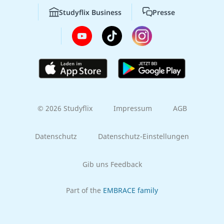
Studyflix Business
Presse
© 2026 Studyflix
Impressum
AGB
Datenschutz
Datenschutz-Einstellungen
Gib uns Feedback
Part of the
EMBRACE family