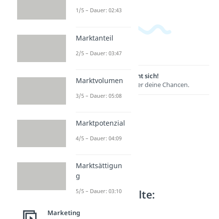
1/5 – Dauer: 02:43
Marktanteil
2/5 – Dauer: 03:47
Lernen lohnt sich!
Marktvolumen
Entdecke hier deine Chancen.
3/5 – Dauer: 05:08
Marktpotenzial
4/5 – Dauer: 04:09
Marktsättigun
g
Weitere Inhalte:
5/5 – Dauer: 03:10
Marketing
Marketing