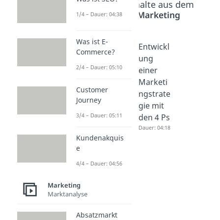
Beliebte Inhalte aus dem
Bereich
Marketing
1/4 – Dauer: 04:38
Was ist E-
Marktse
Marketi
Entwickl
Commerce?
gmentie
ngstrate
ung
2/4 – Dauer: 05:10
rung
gien
einer
Dauer: 04:42
Dauer: 05:07
Marketi
Customer
ngstrate
Journey
gie mit
3/4 – Dauer: 05:11
den 4 Ps
Dauer: 04:18
Kundenakquis
e
4/4 – Dauer: 04:56
Marketing
Marktanalyse
Absatzmarkt