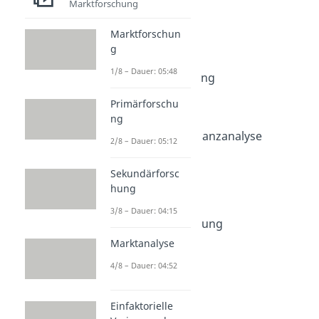
Marktforschung
Marktforschung
Marktforschung
Marktforschun
Dauer: 05:48
Primärforschung
g
Dauer: 05:12
1/8 – Dauer: 05:48
Sekundärforschung
Dauer: 04:15
Primärforschu
Marktanalyse
ng
Dauer: 04:52
Einfaktorielle Varianzanalyse
2/8 – Dauer: 05:12
Dauer: 07:41
Conjoint-Analyse
Sekundärforsc
Dauer: 04:43
hung
Storetest
Dauer: 07:59
3/8 – Dauer: 04:15
Marktsegmentierung
Dauer: 04:42
Marktanalyse
4/8 – Dauer: 04:52
Einfaktorielle