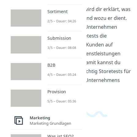
In diesem Video wird dir erklärt, was
Sortiment
ein Storetest ist und wozu er dient.
2/5 – Dauer: 04:26
Du erfährst, wie Unternehmen
mithilfe von Storetests die
Submission
Reaktionen ihrer Kunden auf
3/5 – Dauer: 08:08
Produkte oder Dienstleistungen
testen können. Damit kannst du
B2B
verstehen, wie wichtig Storetests für
4/5 – Dauer: 05:24
den Erfolg eines Unternehmens
sind.
Provision
5/5 – Dauer: 05:36
Marketing
Marketing Grundlagen
Was ist SEO?