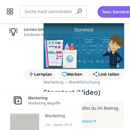
Suche
Neu: Karriere
Lernen lohnt sich!
Entdecke hier deine Chancen.
Lernplan
Merken
Link teilen
Marketing
Marktforschung
Storetest (Video)
Marketing
Marketing Begriffe
Weitere Infos erhältst du im Beitrag
zum Video
Marketing
zum Beitrag: Storetest
1/5 – Dauer: 05:12