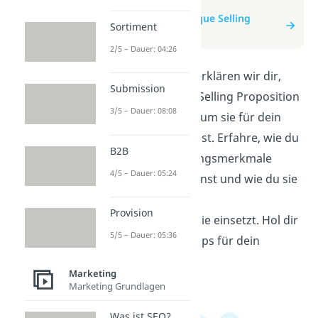
zum Video
zum Beitrag: Unique Selling
Sortiment
Proposition (USP)
2/5 – Dauer: 04:26
In diesem Video erklären wir dir,
Submission
was eine Unique Selling Proposition
3/5 – Dauer: 08:08
(USP) ist und warum sie für dein
Business wichtig ist. Erfahre, wie du
B2B
deine Alleinstellungsmerkmale
4/5 – Dauer: 05:24
identifizieren kannst und wie du sie
effektiv in deiner
Provision
Marketingstrategie einsetzt. Hol dir
5/5 – Dauer: 05:36
jetzt wertvolle Tipps für dein
Unternehmen!
Marketing
Marketing Grundlagen
Was ist SEO?