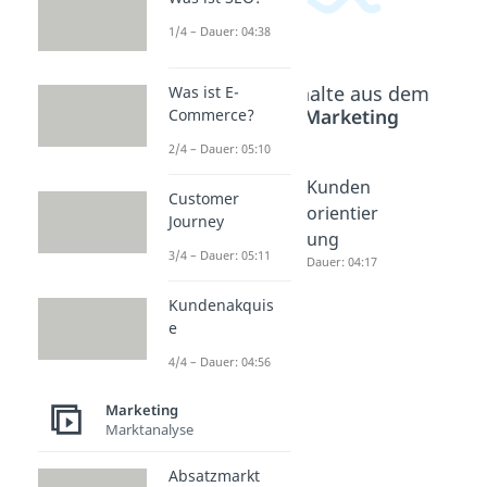
1/4 – Dauer: 04:38
Beliebte Inhalte aus dem
Was ist E-
Bereich
Marketing
Commerce?
2/4 – Dauer: 05:10
Käuferv
Sales
Kunden
Customer
erhalten
Promoti
orientier
Journey
Dauer: 04:30
on
ung
3/4 – Dauer: 05:11
(Verkauf
Dauer: 04:17
sförder
Kundenakquis
ung)
e
Dauer: 05:12
4/4 – Dauer: 04:56
Marketing
Marktanalyse
Absatzmarkt