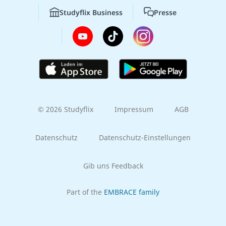
Studyflix Business
Presse
© 2026 Studyflix
Impressum
AGB
Datenschutz
Datenschutz-Einstellungen
Gib uns Feedback
Part of the
EMBRACE family