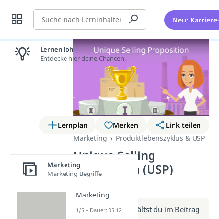
Suche
Neu: Karriere
Lernen lohnt sich!
Entdecke hier deine Chancen.
Lernplan
Merken
Link teilen
Marketing
Produktlebenszyklus & USP
Unique Selling
Marketing
Proposition (USP)
Marketing Begriffe
(Video)
Marketing
Weitere Infos erhältst du im Beitrag
1/5 – Dauer: 05:12