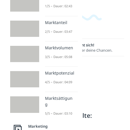
1/5 – Dauer: 02:43
Marktanteil
2/5 – Dauer: 03:47
Lernen lohnt sich!
Marktvolumen
Entdecke hier deine Chancen.
3/5 – Dauer: 05:08
Marktpotenzial
4/5 – Dauer: 04:09
Marktsättigun
g
Weitere Inhalte:
5/5 – Dauer: 03:10
Marketing
Marketing