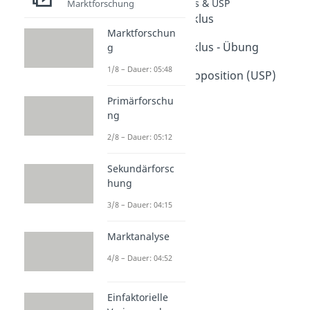
Produktlebenszyklus & USP
Marktforschung
Produktlebenszyklus
Marktforschun
Dauer: 03:53
Produktlebenszyklus - Übung
g
Dauer: 03:32
1/8 – Dauer: 05:48
Unique Selling Proposition (USP)
Dauer: 04:37
Primärforschu
ng
2/8 – Dauer: 05:12
Sekundärforsc
hung
3/8 – Dauer: 04:15
Marktanalyse
4/8 – Dauer: 04:52
Einfaktorielle