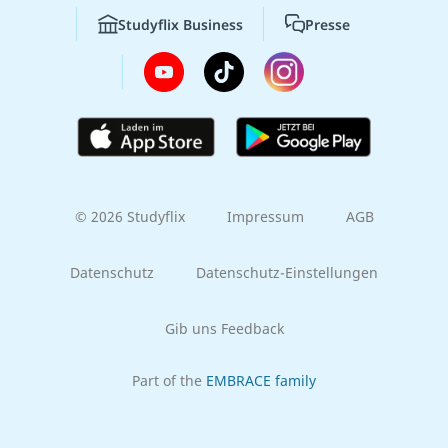
Studyflix Business
Presse
© 2026 Studyflix
Impressum
AGB
Datenschutz
Datenschutz-Einstellungen
Gib uns Feedback
Part of the
EMBRACE family