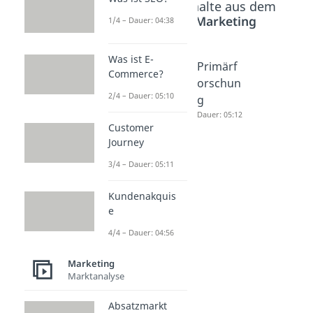
Beliebte Inhalte aus dem
Bereich
Marketing
1/4 – Dauer: 04:38
Was ist E-
Marktsä
Marktfo
Primärf
Commerce?
ttigung
rschung
orschun
2/4 – Dauer: 05:10
Dauer: 03:10
Dauer: 05:48
g
Dauer: 05:12
Customer
Journey
3/4 – Dauer: 05:11
Kundenakquis
e
4/4 – Dauer: 04:56
Marketing
Marktanalyse
Absatzmarkt