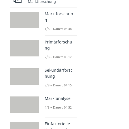
Marktanalyse
Marktforschung
Absatzmarkt
Marktforschun
Dauer: 02:43
Marktanteil
g
Dauer: 03:47
1/8 – Dauer: 05:48
Marktvolumen
Dauer: 05:08
Primärforschu
Marktpotenzial
ng
Dauer: 04:09
Marktsättigung
2/8 – Dauer: 05:12
Dauer: 03:10
Sekundärforsc
hung
3/8 – Dauer: 04:15
Marktanalyse
4/8 – Dauer: 04:52
Einfaktorielle