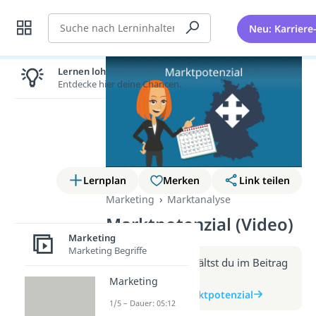
Suche
Neu: Karriere
Lernen lohnt sich!
Entdecke hier deine Chancen.
Lernplan
Merken
Link teilen
Marketing
Marktanalyse
Marktpotenzial (Video)
Marketing
Marketing Begriffe
Weitere Infos erhältst du im Beitrag
zum Video
Marketing
zum Beitrag: Marktpotenzial
1/5 – Dauer: 05:12