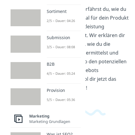
In diesem Video erfährst du, wie du
Sortiment
das Marktpotenzial für dein Produkt
2/5 – Dauer: 04:26
oder deine Dienstleistung
berechnen kannst. Wir erklären dir
Submission
Schritt für Schritt, wie du die
3/5 – Dauer: 08:08
relevanten Daten ermittelst und
auswertest, um so den potenziellen
B2B
Erfolg deines Angebots
4/5 – Dauer: 05:24
einzuschätzen. Hol dir jetzt das
nötige Know-how!
Provision
5/5 – Dauer: 05:36
Marketing
Marketing Grundlagen
Was ist SEO?