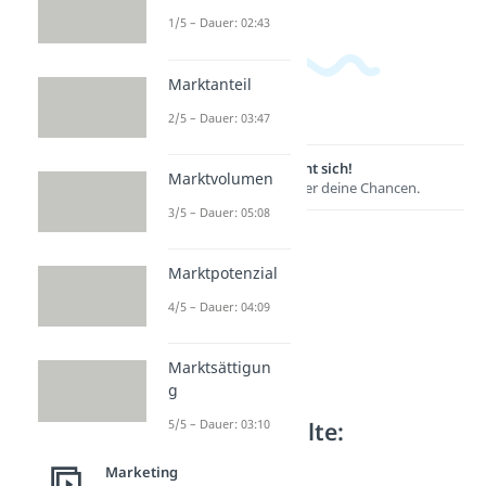
1/5 – Dauer: 02:43
Marktanteil
2/5 – Dauer: 03:47
Lernen lohnt sich!
Marktvolumen
Entdecke hier deine Chancen.
3/5 – Dauer: 05:08
Marktpotenzial
4/5 – Dauer: 04:09
Marktsättigun
g
Weitere Inhalte:
5/5 – Dauer: 03:10
Marketing
Marketing