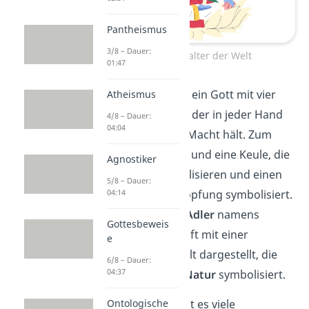
Pantheismus
3/8 – Dauer:
Vishnu, Erhalter der Welt
01:47
Vishnu wird oft als ein Gott mit vier
Atheismus
Armen dargestellt, der in jeder Hand
4/8 – Dauer:
04:04
ein Symbol seiner Macht hält. Zum
Beispiel ein Diskus und eine Keule, die
Agnostiker
Zerstörung symbolisieren und einen
5/8 – Dauer:
Lotus, der die Schöpfung symbolisiert.
04:14
Er sitzt auf einem
Adler
namens
Gottesbeweis
Garuda und wird oft mit einer
e
Schlange
umwickelt dargestellt, die
6/8 – Dauer:
04:37
seine
unendliche Natur
symbolisiert.
Im Hinduismus gibt es viele
Ontologische