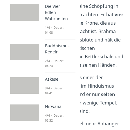
kann er dadurch seine Schöpfung in
Die Vier
Edlen
alle Richtungen betrachten. Er hat
vier
Wahrheiten
Arme
und trägt eine Krone, die aus
1/4 – Dauer:
fünf Schädeln gemacht ist. Brahma
04:08
sitzt auf einer Lotusblüte und hält die
Buddhismus
Veden, die hinduistischen
Regeln
Hauptschriften, eine Bettlerschale und
2/4 – Dauer:
eine Gebetskette in seinen Händen.
04:24
Obwohl Brahma als einer der
Askese
wichtigsten Götter im Hinduismus
3/4 – Dauer:
04:41
betrachtet wird, wird er nur
selten
verehrt
. Es gibt nur wenige Tempel,
Nirwana
die ihm gewidmet sind.
4/4 – Dauer:
02:32
Schon gewusst?
Viel mehr Anhänger