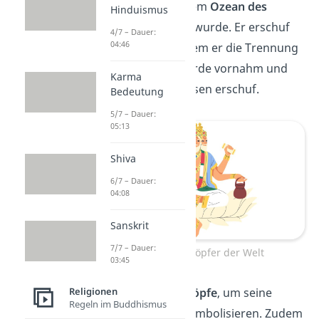
goldenen Ei aus dem
Ozean des
Hinduismus
Nirwana
geboren wurde. Er erschuf
4/7 – Dauer:
04:46
dann die Welt, indem er die Trennung
von Himmel und Erde vornahm und
Karma
die ersten Lebewesen erschuf.
Bedeutung
5/7 – Dauer:
05:13
Shiva
6/7 – Dauer:
04:08
Sanskrit
7/7 – Dauer:
Brahma, Schöpfer der Welt
03:45
Religionen
Brahma hat
vier Köpfe
, um seine
Regeln im Buddhismus
Allwissenheit zu symbolisieren. Zudem