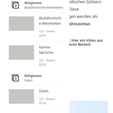
widmen sich den indischen Göttern
Religionen
Buddhistische Weisheiten
Shiva und Vishnu. Diese
Glaubensströmungen werden als
Buddhistisch
Shivaismus
und
Vishnusimus
e Weisheiten
bezeichnet.
1/2 – Dauer:
02:47
Studyflix vernetzt: Hier ein Video aus
einem anderen Bereich
Karma
Sprüche
2/2 – Dauer:
02:55
Religionen
Islam
Islam
1/7 – Dauer:
03:14