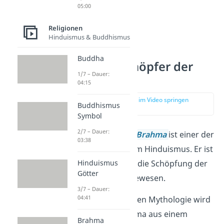
05:00
Religionen
Hinduismus & Buddhismus
Buddha
Brahma, Schöpfer der
1/7 – Dauer:
Welt
04:15
zur Stelle im Video springen
Buddhismus
(01:10)
Symbol
2/7 – Dauer:
Der
Schöpfergott
Brahma
ist einer der
03:38
drei Hauptgötter im Hinduismus. Er ist
verantwortlich für die Schöpfung der
Hinduismus
Götter
Welt und aller Lebewesen.
3/7 – Dauer:
04:41
In der hinduistischen Mythologie wird
erzählt, dass Brahma aus einem
Brahma