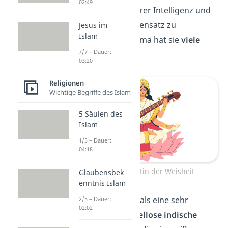
02:49
der Entwicklung ihrer Intelligenz und
Kreativität. Im Gegensatz zu
Jesus im
Islam
ihrem Gatten Brahma hat sie
viele
7/7 – Dauer:
Verehrer
.
03:20
Religionen
Wichtige Begriffe des Islam
5 Säulen des
Islam
1/5 – Dauer:
04:18
Saraswati, Göttin der Weisheit
Glaubensbek
enntnis Islam
Saraswati wird oft als eine sehr
2/5 – Dauer:
02:02
elegante
und
makellose indische