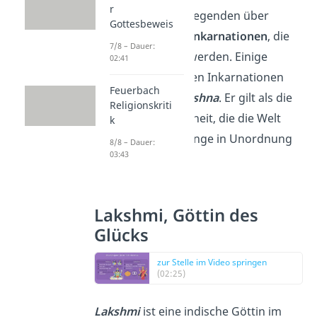
r
Geschichten und Legenden über
Gottesbeweis
Vishnu und seine
Inkarnationen
, die
7/8 – Dauer:
Avatare
genannt werden. Einige
02:41
seiner bekanntesten Inkarnationen
Feuerbach
sind
Rama
und
Krishna
. Er gilt als die
Religionskriti
hinduistische Gottheit, die die Welt
k
rettet, wenn die Dinge in Unordnung
8/8 – Dauer:
03:43
geraten.
Lakshmi, Göttin des
Glücks
zur Stelle im Video springen
(02:25)
Lakshmi
ist eine indische Göttin im