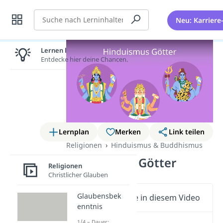
Suche
Neu: Karriere
Lernen lohnt sich!
Entdecke hier deine Chancen.
Lernplan
Merken
Link teilen
Religionen
Hinduismus & Buddhismus
Hinduismus Götter
Religionen
Christlicher Glauben
Glaubensbek
Wichtige Inhalte in diesem Video
enntnis
1/4 – Dauer: