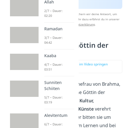
Allah
2/7 – Dauer:
Nach Beantwortung speichern wir deine Antwort, um
02:20
Studyflix zu verbessern. Mehr dazu erfährst du in unserer
Datenschutzerklärung
.
Ramadan
3/7 – Dauer:
04:42
Saraswati, Göttin der
Weisheit
Kaaba
zur Stelle im Video springen
4/7 – Dauer:
(01:32)
03:51
Sunniten
Saraswati
ist die Ehefrau von Brahma,
Schiiten
die als hinduistische Göttin der
5/7 – Dauer:
Weisheit, Bildung, Kultur,
03:19
Wissenschaft
und
Künste
verehrt
Alevitentum
wird. Ihre Anhänger bitten sie um
6/7 – Dauer:
Unterstützung beim Lernen und bei