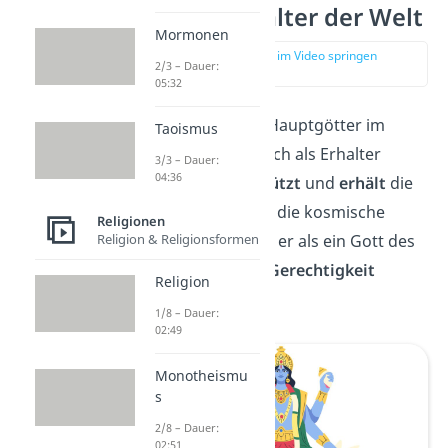
Vishnu, Erhalter der Welt
Mormonen
zur Stelle im Video springen
2/3 – Dauer:
(01:58)
05:32
Vishnu
, einer der Hauptgötter im
Taoismus
Hinduismus, ist auch als Erhalter
3/3 – Dauer:
04:36
bekannt. Er
beschützt
und
erhält
die
Welt und sorgt für die kosmische
Religionen
Ordnung. Oft wird er als ein Gott des
Religion & Religionsformen
Friedens
und der
Gerechtigkeit
Religion
dargestellt.
1/8 – Dauer:
02:49
Monotheismu
s
2/8 – Dauer:
02:51