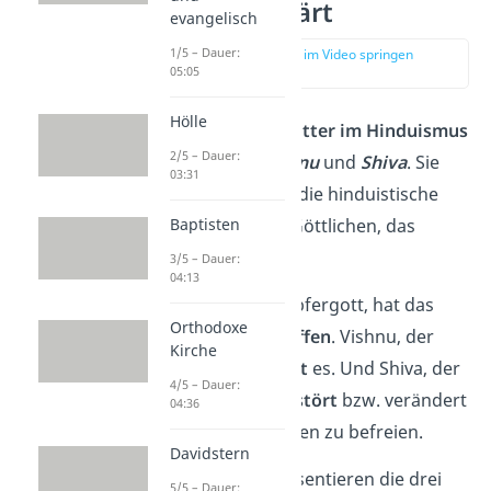
einfach erklärt
evangelisch
1/5 – Dauer:
zur Stelle im Video springen
(00:14)
05:05
Hölle
Die wichtigsten
Götter im Hinduismus
2/5 – Dauer:
sind
Brahma, Vishnu
und
Shiva
. Sie
03:31
bilden zusammen die hinduistische
Dreieinigkeit des Göttlichen, das
Baptisten
Trimurti
.
3/5 – Dauer:
04:13
Brahma, der Schöpfergott, hat das
Orthodoxe
Universum
erschaffen
. Vishnu, der
Kirche
Erhaltergott,
erhält
es. Und Shiva, der
4/5 – Dauer:
Zerstörergott,
zerstört
bzw. verändert
04:36
es, um es vom Bösen zu befreien.
Davidstern
Gemeinsam repräsentieren die drei
5/5 – Dauer: