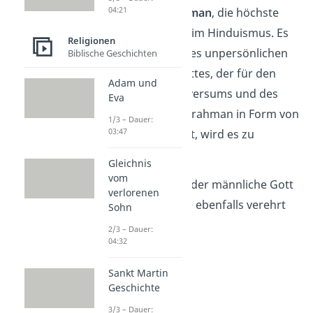
04:21
Hauptgötter
Brahman
, die höchste
Gottesvorstellung im Hinduismus. Es
Religionen
ist ein Konzept eines unpersönlichen
Biblische Geschichten
und formlosen Gottes, der für den
Adam und
Ursprung des Universums und des
Eva
Seins steht. Wird Brahman in Form von
1/3 – Dauer:
03:47
Göttern dargestellt, wird es zu
Ishvara
.
Gleichnis
vom
Schon gewusst?
Jeder männliche Gott
verlorenen
hat eine Gattin, die ebenfalls verehrt
Sohn
wird.
2/3 – Dauer:
04:32
Sankt Martin
Geschichte
3/3 – Dauer: