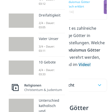
Hinduismus Götter
03:12
einfach erklärt
(00:14)
Dreifaltigkeit
2/4 – Dauer:
03:05
Im Hinduismus gibt es zahlreiche
bunte und vielfältige Götter in
Vater Unser
verschiedenen Darstellungen. Welche
3/4 – Dauer:
die wichtigsten
Hinduismus Götter
03:11
sind und wofür sie verehrt werden,
10 Gebote
erfährst du hier und im
Video!
4/4 – Dauer:
03:33
Inhaltsübersicht
Religionen
Christentum & Judentum
Unterschied
katholisch
Hinduismus Götter
und