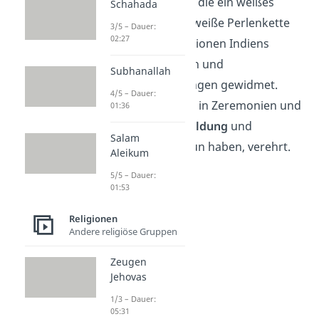
Göttin
dargestellt, die ein weißes
Schahada
Gewand und eine weiße Perlenkette
3/5 – Dauer:
02:27
trägt. In vielen Regionen Indiens
werden ihr Schulen und
Subhanallah
Bildungseinrichtungen gewidmet.
4/5 – Dauer:
Zudem wird sie oft in Zeremonien und
01:36
Ritualen, die mit
Bildung
und
Salam
Wissenschaft
zu tun haben, verehrt.
Aleikum
5/5 – Dauer:
01:53
Religionen
Andere religiöse Gruppen
Zeugen
Jehovas
1/3 – Dauer:
05:31