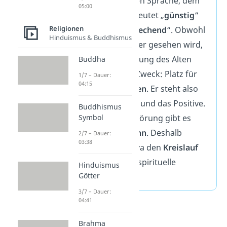
ältesten indischen Sprache, dem
05:00
Sanskrit.
Er bedeutet „
günstig
“
Religionen
oder „
vielversprechend
“. Obwohl
Hinduismus & Buddhismus
Shiva als Zerstörer gesehen wird,
dient die Zerstörung des Alten
Buddha
einem höheren Zweck: Platz für
1/7 – Dauer:
04:15
Neues zu schaffen
. Er steht also
für das Negative und das Positive.
Buddhismus
Symbol
Denn ohne Zerstörung gibt es
keinen
Neubeginn
. Deshalb
2/7 – Dauer:
03:38
symbolisiert Shiva den
Kreislauf
des Lebens
und spirituelle
Hinduismus
Götter
Transformation.
3/7 – Dauer:
04:41
Brahma