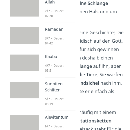
Allah
ihm ein
Tigerfell
. Eine
Schlange
wickelt sich um seinen Hals und um
2/7 – Dauer:
02:20
seine Oberarme.
Ramadan
Dazu gibt es auch eine Geschichte: Die
3/7 – Dauer:
Asketen
waren neidisch auf den Gott,
04:42
weil er alle Frauen für sich gewinnen
Kaaba
konnte. Sie hetzten deshalb einen
Tiger
und eine
Schlange
auf ihn, aber
4/7 – Dauer:
03:51
der Gott besiegte die Tiere. Sie warfen
außerdem eine
Mondsichel
nach ihm,
Sunniten
Schiiten
aber die verwendete er einfach als
Haarschmuck
.
5/7 – Dauer:
03:19
Shiva wird zudem häufig mit einem
Alevitentum
Dreizack
und
Meditationsketten
6/7 – Dauer:
dargestellt. Der Dreizack steht für die