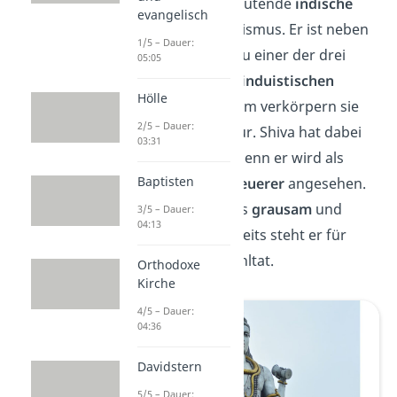
Shiva
ist eine bedeutende
indische
evangelisch
Gottheit
im Hinduismus. Er ist neben
1/5 – Dauer:
Brahma und Vishnu einer der drei
05:05
Hauptgötter der
hinduistischen
Hölle
Trinität
. Gemeinsam verkörpern sie
2/5 – Dauer:
die Kräfte der Natur. Shiva hat dabei
03:31
eine Doppelrolle, denn er wird als
Baptisten
Zerstörer
und
Erneuerer
angesehen.
Einerseits gilt er als
grausam
und
3/5 – Dauer:
04:13
bösartig, andererseits steht er für
Hoffnung
und Wohltat.
Orthodoxe
Kirche
4/5 – Dauer:
04:36
Davidstern
5/5 – Dauer: