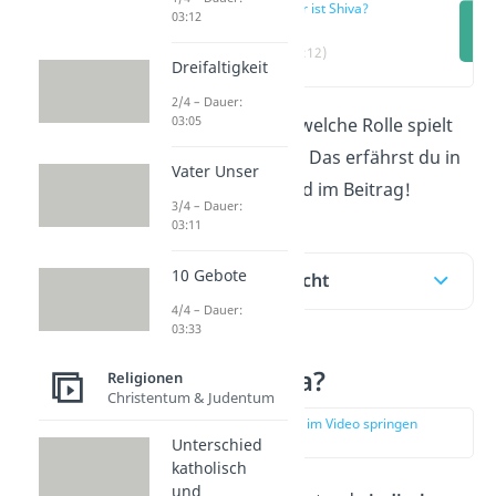
Wer ist Shiva?
03:12
(00:12)
Dreifaltigkeit
2/4 – Dauer:
03:05
Wer ist
Shiva
und welche Rolle spielt
er im Hinduismus? Das erfährst du in
Vater Unser
unserem
Video
und im Beitrag!
3/4 – Dauer:
03:11
10 Gebote
Inhaltsübersicht
4/4 – Dauer:
03:33
Wer ist Shiva?
Religionen
Christentum & Judentum
zur Stelle im Video springen
(00:12)
Unterschied
katholisch
und