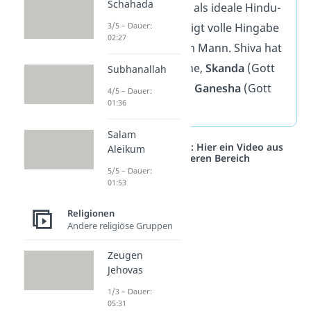
Schahada
Universums
und als ideale Hindu-
Frau, denn sie zeigt volle Hingabe
3/5 – Dauer:
02:27
gegenüber ihrem Mann. Shiva hat
mit ihr zwei Söhne,
Skanda
(Gott
Subhanallah
des Krieges) und
Ganesha
(Gott
4/5 – Dauer:
01:36
der Weisheit).
Salam
Studyflix vernetzt: Hier ein Video aus
Aleikum
einem anderen Bereich
5/5 – Dauer:
01:53
Religionen
Andere religiöse Gruppen
Zeugen
Jehovas
1/3 – Dauer:
05:31