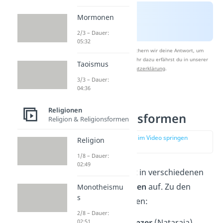
Mormonen
2/3 – Dauer:
05:32
Nach Beantwortung speichern wir deine Antwort, um
Studyflix zu verbessern. Mehr dazu erfährst du in unserer
Taoismus
Datenschutzerklärung
.
3/3 – Dauer:
04:36
Shivas
Religionen
Erscheinungsformen
Religion & Religionsformen
zur Stelle im Video springen
Religion
(01:37)
1/8 – Dauer:
02:49
Der Gott Shiva tritt in verschiedenen
Erscheinungsformen
auf. Zu den
Monotheismu
s
bekanntesten zählen:
2/8 – Dauer:
Kosmischer Tänzer
(Nataraja)
02:51