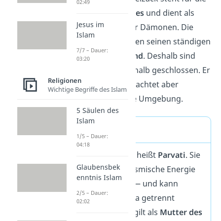
02:49
Dreieinigkeit Gottes
und dient als
Jesus im
Abwehr gegenüber Dämonen. Die
Islam
Ketten symbolisieren seinen ständigen
7/7 – Dauer:
Meditationszustand
. Deshalb sind
03:20
seine Augen auch halb geschlossen. Er
Religionen
ist in sich gekehrt, achtet aber
Wichtige Begriffe des Islam
trotzdem auf seine Umgebung.
5 Säulen des
Islam
Shivas Familie
1/5 – Dauer:
04:18
Shivas Gemahlin heißt
Parvati
. Sie
Glaubensbek
repräsentiert kosmische Energie
enntnis Islam
— die
Ur-Natur
— und kann
2/5 – Dauer:
niemals von Shiva getrennt
02:02
werden. Parvati gilt als
Mutter des