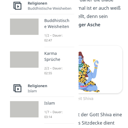
Religionen
Hautfarbe. Manchmal ist er auch weiß
Buddhistische Weisheiten
oder
grau
dargestellt, denn sein
Buddhistisch
Körper ist mit
heiliger Asche
e Weisheiten
eingerieben.
1/2 – Dauer:
02:47
Karma
Sprüche
2/2 – Dauer:
02:55
Religionen
Islam
Gottheit Shiva
Islam
1/7 – Dauer:
Auf dem Kopf trägt der Gott Shiva eine
03:14
Mondsichel
und als Sitzdecke dient