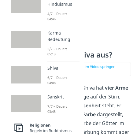
Hinduismus
4/7 – Dauer:
04:46
Karma
Bedeutung
5/7 – Dauer:
Wie sieht Shiva aus?
05:13
zur Stelle im Video springen
Shiva
(00:42)
6/7 – Dauer:
04:08
Der indische Gott Shiva hat
vier Arme
und ein
drittes Auge
auf der Stirn,
Sanskrit
welches für
Allwissenheit
steht. Er
7/7 – Dauer:
03:45
wird oft in
blauer Farbe
dargestellt,
denn das ist die Farbe der Götter im
Religionen
Regeln im Buddhismus
Hinduismus. Die Färbung kommt aber