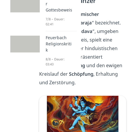
Kosmischer Tänzer
r
Gottesbeweis
Shiva wird als „
kosmischer
7/8 – Dauer:
Tänzer
“ oder „
Nataraja
“ bezeichnet.
02:41
Sein Tanz, der „
Tandava
“, umgeben
Feuerbach
von einem Feuerkreis, spielt eine
Religionskriti
zentrale Rolle in der hinduistischen
k
Mythologie. Er repräsentiert
8/8 – Dauer:
03:43
kosmische Ordnung
und den ewigen
Kreislauf der
Schöpfung
, Erhaltung
und Zerstörung.