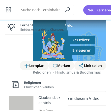
Suche
Neu: Karriere
Lernen lohnt sich!
Entdecke hier deine Chancen.
Lernplan
Merken
Link teilen
Religionen
Hinduismus & Buddhismus
Shiva
Religionen
Christlicher Glauben
Glaubensbek
Wichtige Inhalte in diesem Video
enntnis
1/4 – Dauer: