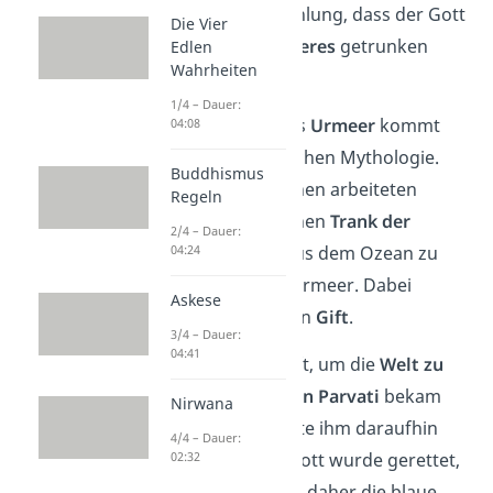
auch aus der Erzählung, dass der Gott
Die Vier
das
Gift des Urmeeres
getrunken
Edlen
Wahrheiten
haben soll.
1/4 – Dauer:
Gut zu wissen:
Das
Urmeer
kommt
04:08
aus der hinduistischen Mythologie.
Buddhismus
Götter und Dämonen arbeiteten
Regeln
zusammen, um einen
Trank der
2/4 – Dauer:
Unsterblichkeit
aus dem Ozean zu
04:24
gewinnen — das Urmeer. Dabei
Askese
entstand jedoch ein
Gift
.
3/4 – Dauer:
04:41
Shiva trank das Gift, um die
Welt zu
retten
. Seine
Gattin Parvati
bekam
Nirwana
das mit und drückte ihm daraufhin
4/4 – Dauer:
den Hals zu. Der Gott wurde gerettet,
02:32
lief aber blau an — daher die blaue