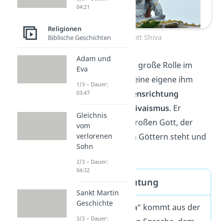
04:21
Religionen
Der Gott Shiva
Biblische Geschichten
Adam und
Shiva spielt eine so große Rolle im
Eva
Hinduismus, dass eine eigene ihm
1/3 – Dauer:
gewidmete
Glaubensrichtung
03:47
entstand — der
Shivaismus
. Er
Gleichnis
symbolisiert den großen Gott, der
vom
über allen anderen Göttern steht und
verlorenen
Sohn
den großen Yogi.
2/3 – Dauer:
04:32
Shiva — Bedeutung
Sankt Martin
Geschichte
Der Name „
Shiva
“ kommt aus der
3/3 – Dauer: