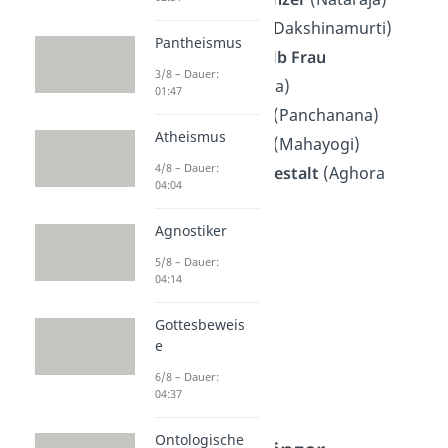
Weltenlehrer
(Dakshinamurti)
Pantheismus
Halb Mann, halb Frau
3/8 – Dauer:
(Ardhanarisvara)
01:47
Fünfgesichter
(Panchanana)
Atheismus
Herr des Yoga
(Mahayogi)
4/8 – Dauer:
Schreckliche Gestalt
(Aghora
04:04
Rudra)
Agnostiker
5/8 – Dauer:
04:14
Gottesbeweis
e
6/8 – Dauer:
04:37
Ontologische