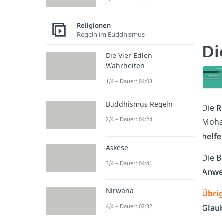
Religionen
Regeln im Buddhismus
Di
Die Vier Edlen
Wahrheiten
1/4 – Dauer: 04:08
Buddhismus Regeln
Die
R
2/4 – Dauer: 04:24
Moha
helfe
Askese
Die B
3/4 – Dauer: 04:41
Anwe
Nirwana
Übri
4/4 – Dauer: 02:32
Glau