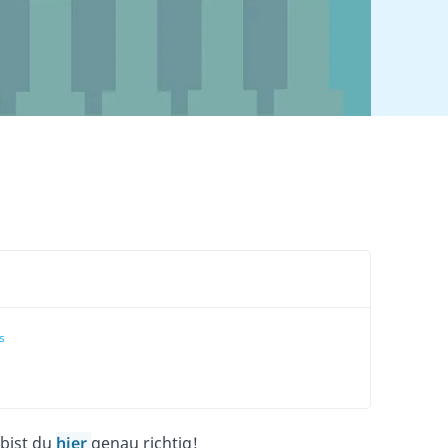
s
 bist du
hier
genau richtig!