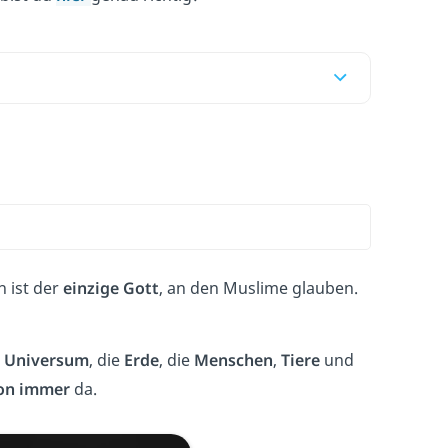
h ist der
einzige Gott
, an den Muslime glauben.
s
Universum
, die
Erde
, die
Menschen
,
Tiere
und
on immer
da.