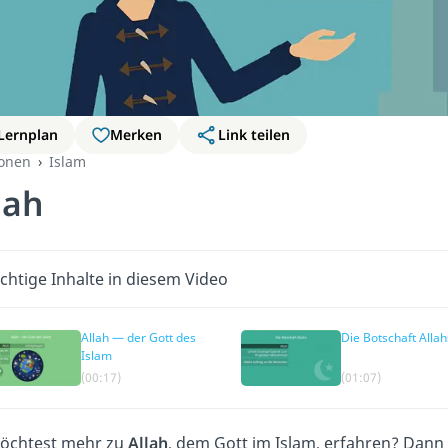
Lernplan
Merken
Link teilen
ionen
Islam
lah
chtige Inhalte in diesem Video
Allah — der Gott des
Die Botschaft Allah
Islam
(00:17)
(01:07)
öchtest mehr zu
Allah
, dem Gott im Islam, erfahren? Dann