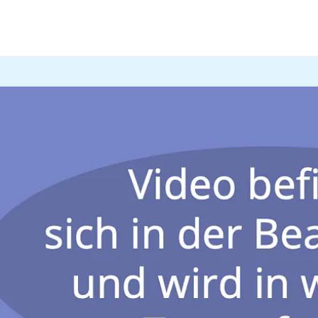
wenn die Ausbildung teuer sein kann, lohnt sich das für die
ier!