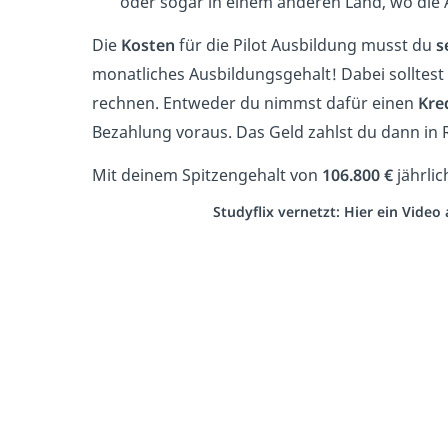
oder sogar in einem anderen Land, wo die A
Die
Kosten
für die Pilot Ausbildung musst du
s
monatliches Ausbildungsgehalt! Dabei solltest
rechnen. Entweder du nimmst dafür einen
Kre
Bezahlung voraus. Das Geld zahlst du dann in R
Mit deinem Spitzengehalt von
106.800 €
jährlic
Studyflix vernetzt: Hier ein Vide