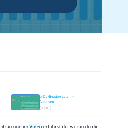
o-Deklination Latein –
Neutrum
(03:01)
eitrag und im
Video
erfährst du, woran du die