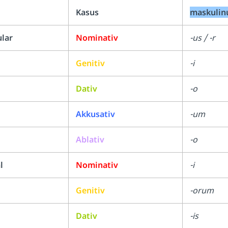
Kasus
maskuli
ular
Nominativ
-us / -r
Genitiv
-i
Dativ
-o
Akkusativ
-um
Ablativ
-o
l
Nominativ
-i
Genitiv
-orum
Dativ
-is