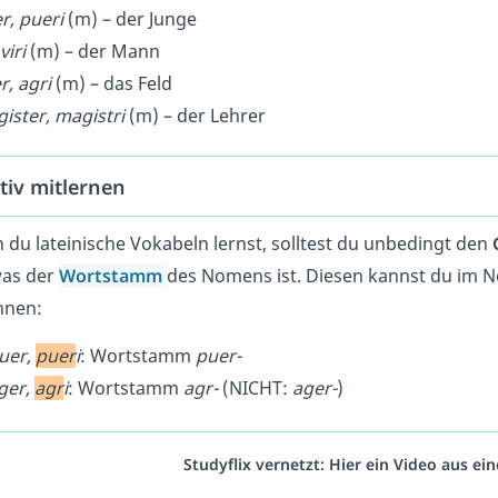
r, pueri
(m) – der Junge
 viri
(m) – der Mann
r, agri
(m) – das Feld
ister, magistri
(m) – der Lehrer
tiv mitlernen
du lateinische Vokabeln lernst, solltest du unbedingt den
was der
Wortstamm
des Nomens ist. Diesen kannst du im N
nnen:
uer,
puer
i
: Wortstamm
puer-
ger,
agr
i
: Wortstamm
agr-
(NICHT:
ager-
)
Studyflix vernetzt: Hier ein Video aus e