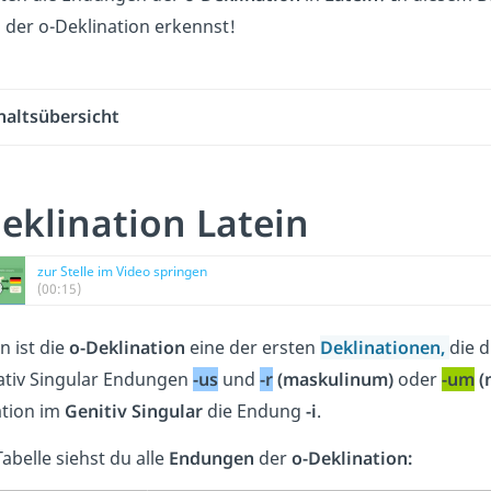
der o-Deklination erkennst!
haltsübersicht
eklination Latein
zur Stelle im Video springen
(00:15)
n ist die
o-Deklination
eine der ersten
Deklinationen,
die 
tiv Singular Endungen
-us
und
-r
(maskulinum)
oder
-um
(
ation im
Genitiv Singular
die Endung
-i
.
Tabelle siehst du alle
Endungen
der
o-Deklination: