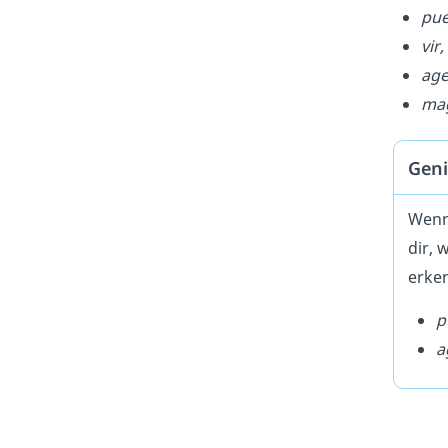
pue
vir,
age
mag
Geni
Wenn 
dir, 
erke
p
a