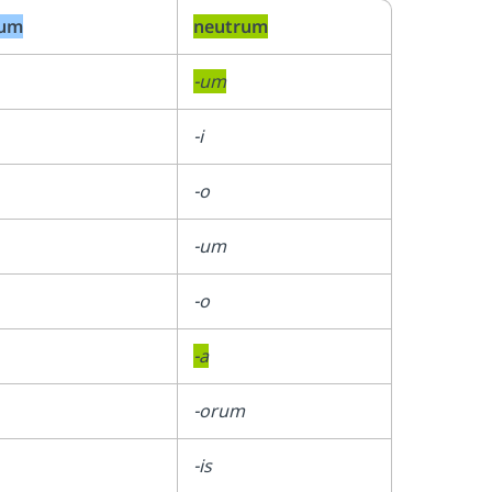
num
neutrum
-um
-i
-o
-um
-o
-a
-orum
-is