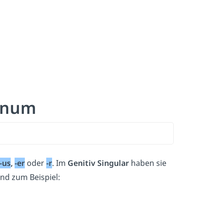
linum
-us
,
-er
oder
-r
. Im
Genitiv Singular
haben sie
nd zum Beispiel: