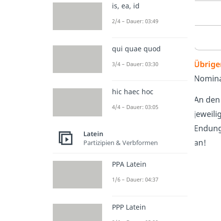
is, ea, id
2/4 – Dauer: 03:49
qui quae quod
Übrige
3/4 – Dauer: 03:30
Nomina
hic haec hoc
An den
4/4 – Dauer: 03:05
jeweili
Endung
Latein
an!
Partizipien & Verbformen
PPA Latein
1/6 – Dauer: 04:37
PPP Latein