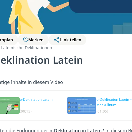
rnplan
Merken
Link teilen
Lateinische Deklinationen
eklination Latein
tige Inhalte in diesem Video
o-Deklination Latein
o-Deklination Latein –
Maskulinum
(00:15)
(01:05)
uten die Endungen der
o-Deklination
in
Latein
? In diesem B