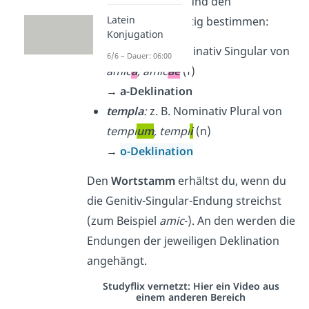
du die
Deklination
und den
Latein
Wortstamm
eindeutig bestimmen:
Konjugation
amica
:
z. B. Nominativ Singular von
6/6 – Dauer: 06:00
amic
a
, amic
ae
(f)
→
a-Deklination
templa
:
z. B. Nominativ Plural von
templ
um
, templ
i
(n)
→
o-Deklination
Den
Wortstamm
erhältst du, wenn du
die Genitiv-Singular-Endung streichst
(zum Beispiel
amic
-). An den werden die
Endungen der jeweiligen Deklination
angehängt.
Studyflix vernetzt: Hier ein Video aus
einem anderen Bereich