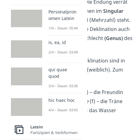
dein Nomen steht. Die Endung verrät
dir auch, ob ein Nomen im
Singular
Personalpron
omen Latein
(Einzahl) oder
Plural
(Mehrzahl) steht.
Manchmal verrät die Deklination auch
1/4 – Dauer: 05:44
etwas über das Geschlecht
(Genus)
des
is, ea, id
Wortes.
2/4 – Dauer: 03:49
Die Nomen der a-Deklination sind in
der Regel
Feminina
(weiblich). Zum
qui quae
quod
Beispiel:
3/4 – Dauer: 03:30
amica, amicae
(f) – die Freundin
hic haec hoc
lacrima, lacrimae
(f) – die Träne
aqua, aquae
(f) – das Wasser
4/4 – Dauer: 03:05
Latein
Partizipien & Verbformen