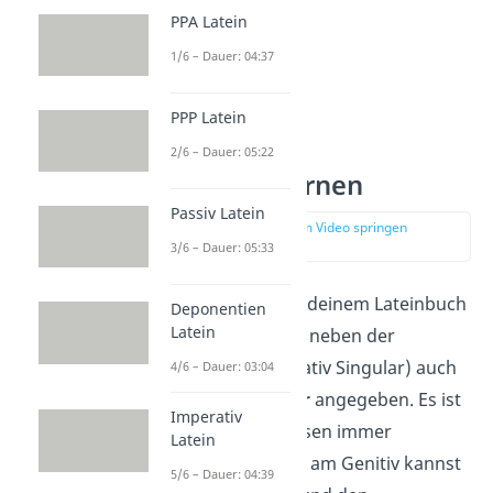
PPA Latein
1/6 – Dauer: 04:37
PPP Latein
2/6 – Dauer: 05:22
Genitiv mitlernen
Passiv Latein
zur Stelle im Video springen
(01:34)
3/6 – Dauer: 05:33
Bei den Vokabeln in deinem Lateinbuch
Deponentien
Latein
ist zu jedem Nomen neben der
Grundform (Nominativ Singular) auch
4/6 – Dauer: 03:04
der
Genitiv Singular
angegeben. Es ist
Imperativ
wichtig, dass du diesen immer
Latein
mitlernst.
Denn erst am Genitiv kannst
5/6 – Dauer: 04:39