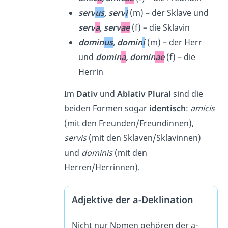
serv
us
, serv
i
(m) – der Sklave und
serv
a
, serv
ae
(f) – die Sklavin
domin
us
, domin
i
(m) – der Herr
und
domin
a
, domin
ae
(f) – die
Herrin
Im
Dativ
und
Ablativ Plural
sind die
beiden Formen sogar
identisch
:
amicis
(mit den Freunden/Freundinnen),
servis
(mit den Sklaven/Sklavinnen)
und
dominis
(mit den
Herren/Herrinnen).
Adjektive der a-Deklination
Nicht nur Nomen gehören der a-