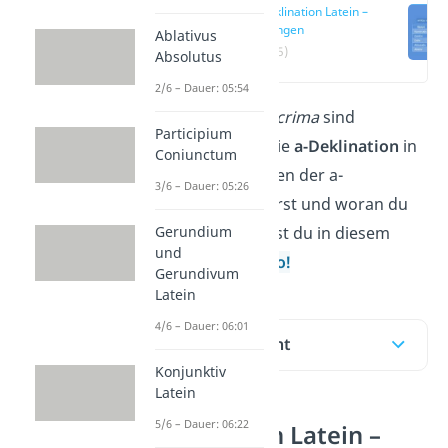
a-Deklination Latein –
Endungen
Ablativus
(00:15)
Absolutus
2/6 – Dauer: 05:54
amica
,
puella
und
lacrima
sind
Participium
Beispielwörter für die
a-Deklination
in
Coniunctum
Latein
. Wie du Nomen der a-
3/6 – Dauer: 05:26
Deklination deklinierst und woran du
Gerundium
sie erkennst, erfährst du in diesem
und
Beitrag und im
Video!
Gerundivum
Latein
4/6 – Dauer: 06:01
Inhaltsübersicht
Konjunktiv
Latein
5/6 – Dauer: 06:22
a-Deklination Latein –