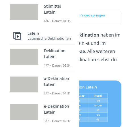
Endungen
Stilmittel
Latein
zur Stelle im Video springen
(00:15)
6/6 – Dauer: 04:35
Latein
Die Nomen der
a-Deklination
haben im
Lateinische Deklinationen
Nominativ Singular ein
-a
und im
Deklination
Genitiv Singular ein
-ae
. Alle weiteren
Latein
Endungen
der a-Deklination siehst du
1/7 – Dauer: 05:34
hier:
a-Deklination
Latein
2/7 – Dauer: 04:31
e-Deklination
Latein
3/7 – Dauer: 02:37