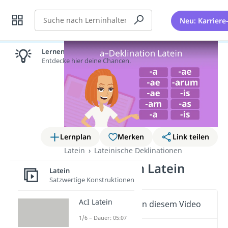
Suche
Neu: Karriere
Lernen lohnt sich!
Entdecke hier deine Chancen.
Lernplan
Merken
Link teilen
Latein
Lateinische Deklinationen
a-Deklination Latein
Latein
Satzwertige Konstruktionen
AcI Latein
Wichtige Inhalte in diesem Video
1/6 – Dauer: 05:07