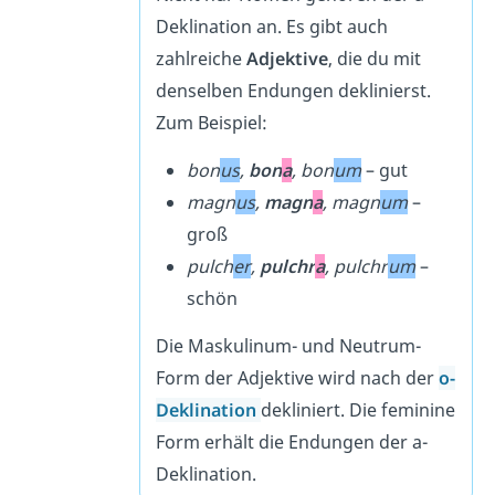
Deklination an. Es gibt auch
zahlreiche
Adjektive
, die du mit
denselben Endungen deklinierst.
Zum Beispiel:
bon
us
,
bon
a
, bon
um
– gut
magn
us
,
magn
a
, magn
um
–
groß
pulch
er
,
pulchr
a
, pulchr
um
–
schön
Die Maskulinum- und Neutrum-
Form der Adjektive wird nach der
o-
Deklination
dekliniert. Die feminine
Form erhält die Endungen der a-
Deklination.