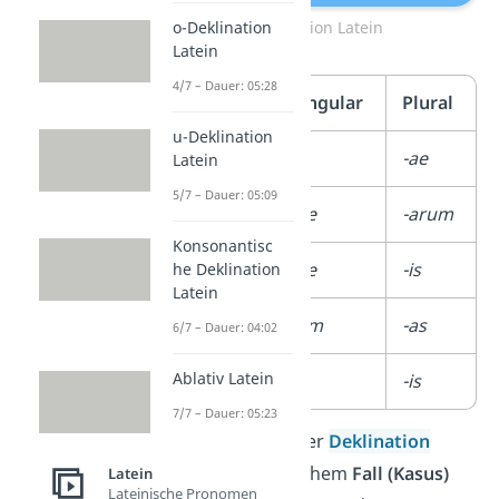
o-Deklination
a-Deklination Latein
Latein
4/7 – Dauer: 05:28
Kasus
Singular
Plural
u-Deklination
Nominativ
-a
-ae
Latein
5/7 – Dauer: 05:09
Genitiv
-ae
-arum
Konsonantisc
Dativ
-ae
-is
he Deklination
Latein
Akkusativ
-am
-as
6/7 – Dauer: 04:02
Ablativ Latein
Ablativ
-a
-is
7/7 – Dauer: 05:23
An den
Endungen
der
Deklination
erkennst du, in welchem
Fall (Kasus)
Latein
Lateinische Pronomen