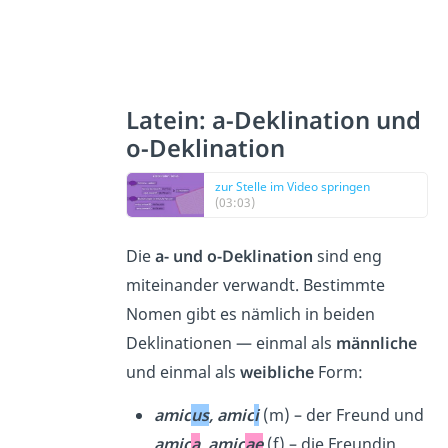
Latein: a-Deklination und
o-Deklination
zur Stelle im Video springen
(03:03)
Die
a- und o-Deklination
sind eng
miteinander verwandt. Bestimmte
Nomen gibt es nämlich in beiden
Deklinationen — einmal als
männliche
und einmal als
weibliche
Form:
amic
us
, amic
i
(m) – der Freund und
amic
a
, amic
ae
(f) – die Freundin