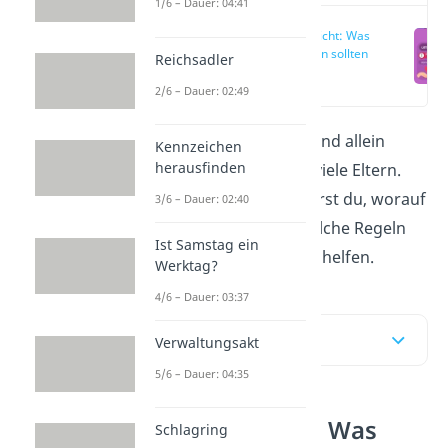
1/6 – Dauer: 04:41
Aufsichtspflicht: Was
Eltern wissen sollten
Reichsadler
(00:14)
2/6 – Dauer: 02:49
Ab wann
darf ich mein Kind allein
Kennzeichen
herausfinden
lassen? Das fragen sich viele Eltern.
Hier und im
Video
erfährst du, worauf
3/6 – Dauer: 02:40
du achten musst und welche Regeln
Ist Samstag ein
dir bei der Entscheidung helfen.
Werktag?
4/6 – Dauer: 03:37
Inhaltsübersicht
Verwaltungsakt
5/6 – Dauer: 04:35
Aufsichtspflicht: Was
Schlagring