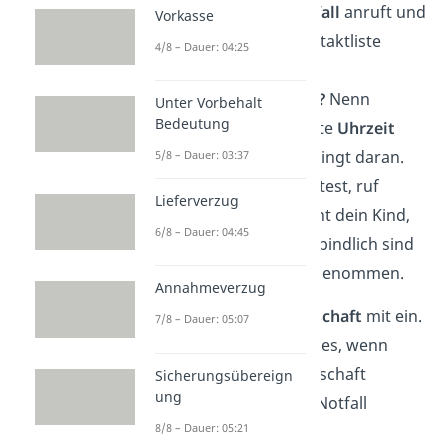
wo dein Kind im
Notfall
anruft und
Vorkasse
stelle eine Notfallkontaktliste
4/8 – Dauer: 04:25
bereit.
Wann bist du zurück?
Nenn
Unter Vorbehalt
Bedeutung
deinem Kind eine feste
Uhrzeit
und halte dich unbedingt daran.
5/8 – Dauer: 03:37
Wenn du dich verspätest, ruf
Lieferverzug
rechtzeitig an. So lernt dein Kind,
6/8 – Dauer: 04:45
dass Absprachen verbindlich sind
und fühlt sich ernst genommen.
Annahmeverzug
Tipp:
Binde die
Nachbarschaft
mit ein.
7/8 – Dauer: 05:07
Vor allem zu Beginn hilft es, wenn
jemand aus der Nachbarschaft
Sicherungsübereign
ung
Bescheid weiß. So ist im Notfall
8/8 – Dauer: 05:21
schnelle Hilfe möglich.