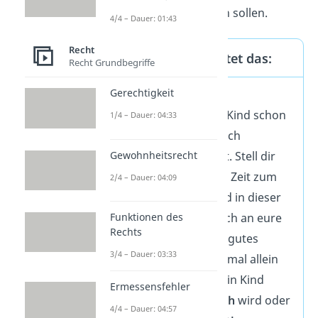
Verantwortung
zutrauen sollen.
4/4 – Dauer: 01:43
Recht
In der Praxis bedeutet das:
Recht Grundbegriffe
Gerechtigkeit
Du musst im Einzelfall
entscheiden, was dein Kind schon
1/4 – Dauer: 04:33
gut kann und wo es noch
Gewohnheitsrecht
Unterstützung braucht. Stell dir
vor, du gehst für kurze Zeit zum
2/4 – Dauer: 04:09
Bäcker
. Wenn dein Kind in dieser
Zeit ruhig bleibt und sich an eure
Funktionen des
Rechts
Regeln
hält
,
ist das ein gutes
3/4 – Dauer: 03:33
Zeichen dafür, dass es mal allein
bleiben kann. Wenn dein Kind
Ermessensfehler
jedoch schnell
ängstlich
wird oder
4/4 – Dauer: 04:57