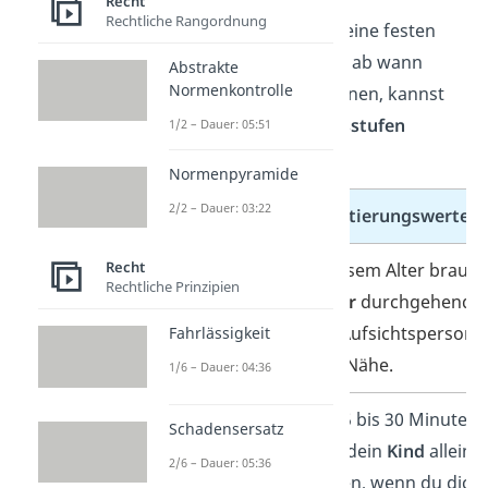
Recht
Rechtliche Rangordnung
Auch wenn das Gesetz keine festen
Regelungen
vorschreibt, ab wann
Abstrakte
Normenkontrolle
Kinder allein bleiben können, kannst
du dich an groben
Altersstufen
1/2 – Dauer: 05:51
orientieren:
Normenpyramide
2/2 – Dauer: 03:22
Altersgrenze
Orientierungswerte
Recht
0 bis 3 Jahre
In diesem Alter brauc
Rechtliche Prinzipien
Kinder
durchgehend
eine Aufsichtsperson i
Fahrlässigkeit
ihrer Nähe.
1/6 – Dauer: 04:36
4 bis 6 Jahre
Für 15 bis 30 Minuten
Schadensersatz
kann dein
Kind
allein
2/6 – Dauer: 05:36
bleiben, wenn du dich 