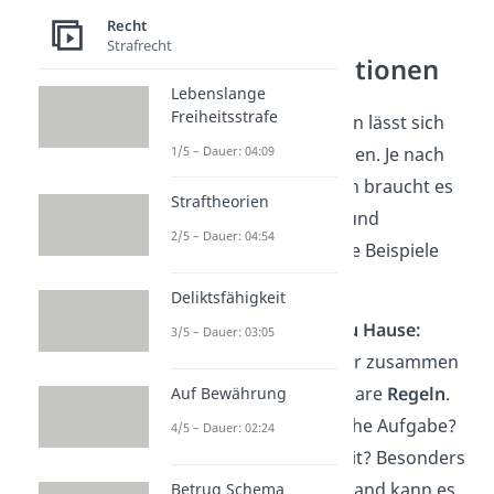
Recht
Strafrecht
Besondere Situationen
Lebenslange
Freiheitsstrafe
Nicht jede Alltagssituation lässt sich
1/5 – Dauer: 04:09
mit denselben Regeln lösen. Je nach
Umfeld und Konstellation braucht es
Straftheorien
besondere
Absprachen
und
2/5 – Dauer: 04:54
Einschätzungen. Typische Beispiele
dafür sind:
Deliktsfähigkeit
Geschwister allein zu Hause:
3/5 – Dauer: 03:05
Wenn mehrere Kinder zusammen
bleiben, braucht es klare
Regeln
.
Auf Bewährung
Wer übernimmt welche Aufgabe?
4/5 – Dauer: 02:24
Was passiert bei Streit? Besonders
bei engem Altersabstand kann es
Betrug Schema