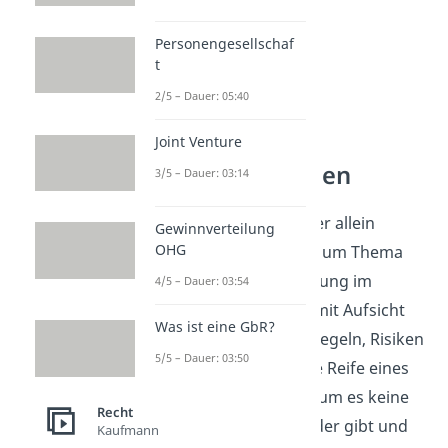
(ausklappen)
Personengesellschaf
t
2/5 – Dauer: 05:40
Joint Venture
3/5 – Dauer: 03:14
Gewinnverteilung
OHG
4/5 – Dauer: 03:54
Aufsicht verstehen
Was ist eine GbR?
Die Frage, ab wann Kinder allein
5/5 – Dauer: 03:50
bleiben können, gehört zum Thema
Recht
Aufsicht und Verantwortung im
Kaufmann
Familienalltag. Wer sich mit Aufsicht