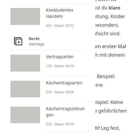
Hause zu bleiben, brauchst du
klare
Konkludentes
Regeln
und gute Vorbereitung. Kinder
Handeln
brauchen Orientierung, besonders,
4/4 – Dauer: 03:12
wenn sie ohne direkte Aufsicht sind.
Recht
Verträge
Möchtest du dein Kind zum ersten Mal
alleine lassen, dann s
prich mit deinem
Vertragsarten
Kind darüber:
1/8 – Dauer: 04:10
Was ist erlaubt?
Zum Beispiel:
Kaufvertragsarten
Fernsehen
ja, aber keine
2/8 – Dauer: 04:56
Internetvideos.
Was ist tabu?
Zum Beispiel: Keine
Kaufvertragsstörun
Haustür
öffnen, keine gefährlichen
gen
Geräte benutzen.
3/8 – Dauer: 03:10
Wie erreichst du mich?
Leg fest,