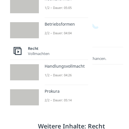
1/2 – Dauer: 05:05
Ab wann
Wie
Ab wie
ist man
lange
viel
jugendlic
darf man
Jahren ist
Betriebsformen
h?
mit 15
Red Bull?
2/2 – Dauer: 04:04
Dauer: 02:10
raus?
Dauer: 01:43
Dauer: 03:10
Recht
Vollmachten
Handlungsvollmacht
1/2 – Dauer: 04:26
Prokura
Lernen lohnt sich!
Entdecke hier deine Chancen.
2/2 – Dauer: 05:14