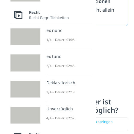
leicht in
riskante Situationen
gerät, solltest du es nicht allein
Recht
Recht Begrifflichkeiten
lassen.
ex nunc
1/4 – Dauer: 03:08
ex tunc
2/4 – Dauer: 02:43
Deklaratorisch
3/4 – Dauer: 02:19
Ab welchem Alter ist
Alleinbleiben möglich?
Unverzüglich
4/4 – Dauer: 02:52
zur Stelle im Video springen
(00:56)