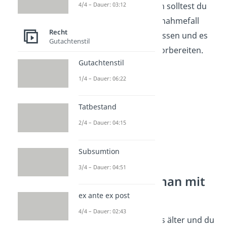
4/4 – Dauer: 03:12
milden Temperaturen solltest du
dein Kind nur im Ausnahmefall
Recht
kurz allein im
Auto
lassen und es
Gutachtenstil
vorher ganz genau vorbereiten.
Gutachtenstil
1/4 – Dauer: 06:22
Tatbestand
2/4 – Dauer: 04:15
Subsumtion
3/4 – Dauer: 04:51
Wie lange darf man mit
15 raus?
ex ante ex post
4/4 – Dauer: 02:43
Dein Kind ist schon etwas älter und du