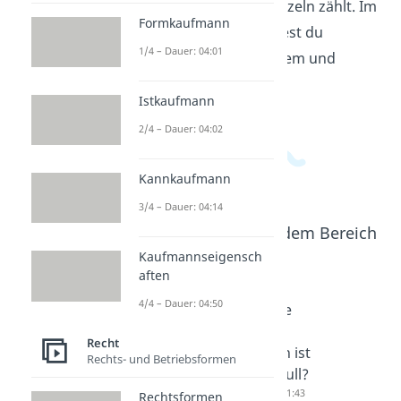
Formkaufmann
beschäftigt, schaut auf Regeln, Risiken
und auf das Alter und die Reife eines
1/4 – Dauer: 04:01
Kindes. So wird klar, warum es keine
Istkaufmann
feste Grenze für alle Kinder gibt und
warum jede Situation einzeln zählt. Im
2/4 – Dauer: 04:02
Wirtschaftsbereich
findest du
Kannkaufmann
passende Videos zu diesem und
verwandten Themen.
3/4 – Dauer: 04:14
Kaufmannseigensch
aften
4/4 – Dauer: 04:50
Recht
Beliebte Inhalte aus dem Bereich
Rechts- und Betriebsformen
Recht
Rechtsformen