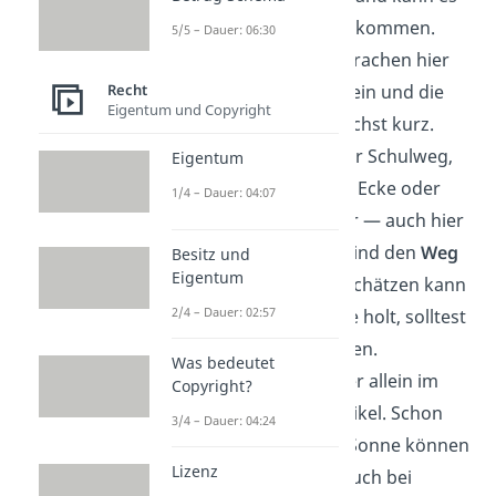
schnell zu Konflikten kommen.
5/5 – Dauer: 06:30
Deshalb sollten Absprachen hier
Recht
besonders konkret sein und die
Eigentum und Copyright
erste Alleinzeit möglichst kurz.
Allein unterwegs:
Der Schulweg,
Eigentum
der Spielplatz um die Ecke oder
1/4 – Dauer: 04:07
der Gang zum Bäcker — auch hier
gilt: Nur wenn dein Kind den
Weg
Besitz und
Eigentum
kennt, Gefahren einschätzen kann
2/4 – Dauer: 02:57
und weiß, wie es Hilfe holt, solltest
du es allein losschicken.
Was bedeutet
Allein im Auto:
Kinder allein im
Copyright?
Auto zu lassen, ist heikel. Schon
3/4 – Dauer: 04:24
wenige Minuten bei Sonne können
Lizenz
gefährlich werden. Auch bei