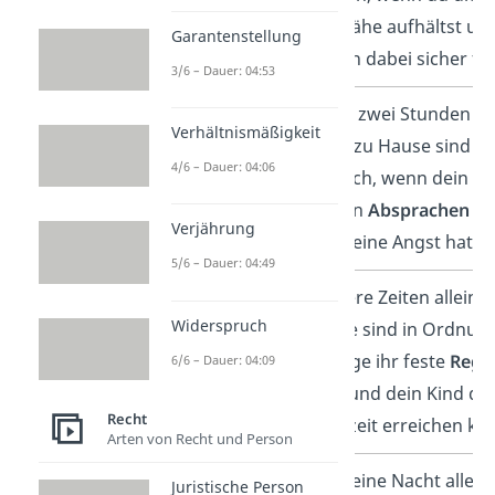
der Nähe aufhältst un
Garantenstellung
es sich dabei sicher füh
3/6 – Dauer: 04:53
7 bis 10 Jahre
Bis zu zwei Stunden
Verhältnismäßigkeit
allein zu Hause sind
4/6 – Dauer: 04:06
möglich, wenn dein Ki
sich an
Absprachen
hä
Verjährung
und keine Angst hat.
5/6 – Dauer: 04:49
11 bis 13
Längere Zeiten allein z
Widerspruch
Jahre
Hause sind in Ordnun
solange ihr feste
Rege
6/6 – Dauer: 04:09
habt und dein Kind di
Recht
jederzeit erreichen ka
Arten von Recht und Person
Ab 14 Jahren
Auch eine Nacht allein
Juristische Person