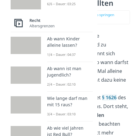
Eltern wissen sollten
6/6 – Dauer: 03:25
zur Stelle im Video springen
(00:14)
Recht
Altersgrenzen
Als Elternteil trägst du die
Ab wann Kinder
Verantwortung, dein Kind zu
alleine lassen?
beaufsichtigen — das nennt sich
1/4 – Dauer: 04:37
Aufsichtspflicht
. Doch ab wann darfst
Ab wann ist man
du dein Kind zum ersten Mal alleine
jugendlich?
lassen? Das Gesetz macht dazu keine
2/4 – Dauer: 02:10
klare Angabe. Einen
Orientierungspunkt bietet
§ 1626
des
Wie lange darf man
mit 15 raus?
Bürgerlichen Gesetzbuchs. Dort steht,
dass Eltern die
wachsenden
3/4 – Dauer: 03:10
Fähigkeiten
ihres Kindes beachten
Ab wie viel Jahren
und ihm Schritt für Schritt mehr
ist Red Bull?