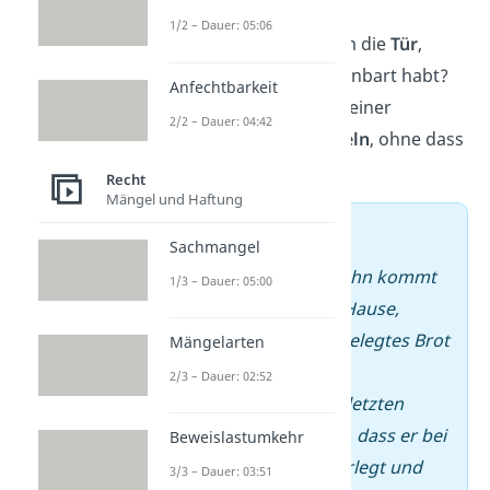
erreichen kann?
1/2 – Dauer: 05:06
Öffnet es niemandem die
Tür
,
wenn ihr das so vereinbart habt?
Anfechtbarkeit
Hält es sich auch in deiner
2/2 – Dauer: 04:42
Abwesenheit an
Regeln
, ohne dass
du es erinnerst?
Recht
Mängel und Haftung
➡️ Beispiel
Sachmangel
–
Dein neunjähriger Sohn kommt
1/3 – Dauer: 05:00
nach der Schule nach Hause,
macht sich selbst ein belegtes Brot
Mängelarten
und ruft dich an, wie
2/3 – Dauer: 02:52
abgesprochen
. In den letzten
Wochen hat er gezeigt, dass er bei
Beweislastumkehr
Problemen zuerst überlegt und
3/3 – Dauer: 03:51