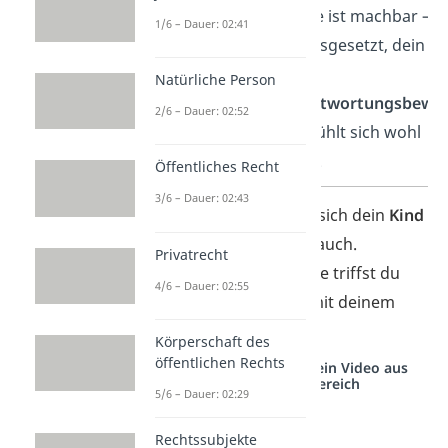
Hause ist machbar —
1/6 – Dauer: 02:41
vorausgesetzt, dein Ki
ist
Natürliche Person
verantwortungsbewu
2/6 – Dauer: 02:52
und fühlt sich wohl
dabei.
Öffentliches Recht
3/6 – Dauer: 02:43
Am wichtigsten ist, dass sich dein
Kind
sicher fühlt und du dich auch.
Privatrecht
Entscheidungen wie diese triffst du
4/6 – Dauer: 02:55
am besten gemeinsam mit deinem
Kind.
Körperschaft des
öffentlichen Rechts
Studyflix vernetzt: Hier ein Video aus
einem anderen Bereich
5/6 – Dauer: 02:29
Rechtssubjekte