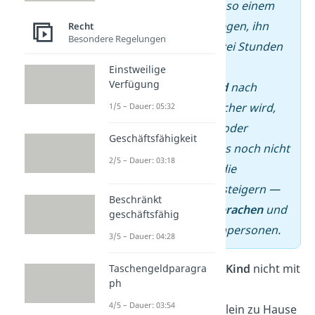
dann
ruhig
handelt. In so einem
Fall spricht nichts dagegen, ihn
Recht
Besondere Regelungen
auch mal für ein bis zwei Stunden
allein zu lassen.
Einstweilige
Verfügung
–
Aber: Wenn dein
Kind
nach
wenigen Minuten unsicher wird,
1/5 – Dauer: 05:32
dich mehrmals anruft oder
Geschäftsfähigkeit
überfordert wirkt, ist es noch nicht
2/5 – Dauer: 03:18
so weit. Dann hilft es, die
Alleinzeit
langsam zu steigern —
Beschränkt
immer mit klaren
Absprachen
und
geschäftsfähig
erreichbaren Ansprechpersonen.
3/5 – Dauer: 04:28
Wichtig:
Vergleiche dein
Kind
nicht mit
Taschengeldparagra
ph
anderen. Auch wenn die
4/5 – Dauer: 03:54
Nachbarskinder schon allein zu Hause