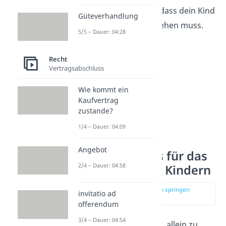
bleiben, heißt das nicht, dass dein Kind
Güteverhandlung
im gleichen Tempo mitziehen muss.
5/5 – Dauer: 04:28
Recht
Vertragsabschluss
Wie kommt ein
Kaufvertrag
zustande?
1/4 – Dauer: 04:09
Angebot
Praktische Tipps für das
2/4 – Dauer: 04:58
Alleinlassen von Kindern
zur Stelle im Video springen
invitatio ad
(03:01)
offerendum
3/4 – Dauer: 04:54
Wenn dein Kind bereit ist, allein zu