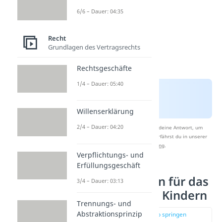
6/6 – Dauer: 04:35
Recht
Grundlagen des Vertragsrechts
Rechtsgeschäfte
1/4 – Dauer: 05:40
Willenserklärung
2/4 – Dauer: 04:20
Nach Beantwortung speichern wir deine Antwort, um
Studyflix zu verbessern. Mehr dazu erfährst du in unserer
Datenschutzerklärung
.
Verpflichtungs- und
Erfüllungsgeschäft
Voraussetzungen für das
3/4 – Dauer: 03:13
Alleinlassen von Kindern
Trennungs- und
Abstraktionsprinzip
zur Stelle im Video springen