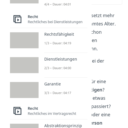
(02:12)
4/4 – Dauer: 04:01
Ein Kind allein zu lassen, setzt mehr
Recht
Rechtliches bei Dienstleistungen
voraus als nur ein bestimmtes Alter.
Entscheidend ist, ob es schon
Rechtsfähigkeit
zuverlässig
mit alltäglichen
1/3 – Dauer: 04:19
Situationen umgehen kann.
Dienstleistungen
Diese Fragen helfen dir bei der
2/3 – Dauer: 04:00
Einschätzung:
Kann sich dein Kind für eine
Garantie
gewisse Zeit
beschäftigen
?
3/3 – Dauer: 04:17
Bleibt es
ruhig
, wenn etwas
Unvorhergesehenes passiert?
Recht
Rechtliches im Vertragsrecht
Weiß es, wie es dich oder eine
andere
Vertrauensperson
Abstraktionsprinzip