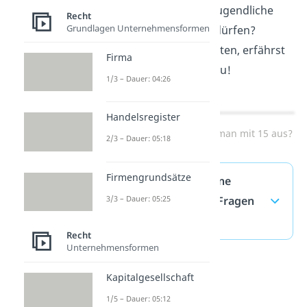
willst wissen, wie lange Jugendliche
Recht
Grundlagen Unternehmensformen
abends unterwegs sein dürfen?
Welche Regeln mit 15 gelten, erfährst
Firma
du in unserem
Video
dazu!
1/3 – Dauer: 04:26
Handelsregister
2/3 – Dauer: 05:18
Firmengrundsätze
3/3 – Dauer: 05:25
Zum Video: Wie lange darf man mit 15 aus?
Recht
Unternehmensformen
Ab wann Kinder alleine
Kapitalgesellschaft
lassen? — häufigste Fragen
1/5 – Dauer: 05:12