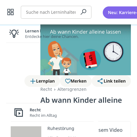
Suche
Neu: Karriere
Lernen lohnt sich!
Entdecke hier deine Chancen.
Lernplan
Merken
Link teilen
Recht
Altersgrenzen
Ab wann Kinder alleine
lassen?
Recht
Recht im Alltag
Ruhestörung
Wichtige Inhalte in diesem Video